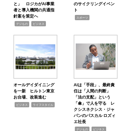
と」 ロジカがAI事業
のサイクリングイベン
者と導入機関の共通指
ト
針案を策定へ
,
スポーツ
,
,
デジもの
ビジネス
オールデイダイニング
AIは「手段」、最終責
を一新 ヒルトン東京
任は「人間の判断」
お台場、改装進む
「法の支配」という
「傘」で人を守る レ
,
,
ビジネス
ライフスタイル
クシスネクシス・ジャ
パンのパスカル ロズィ
エ社長
,
,
デジもの
ビジネス