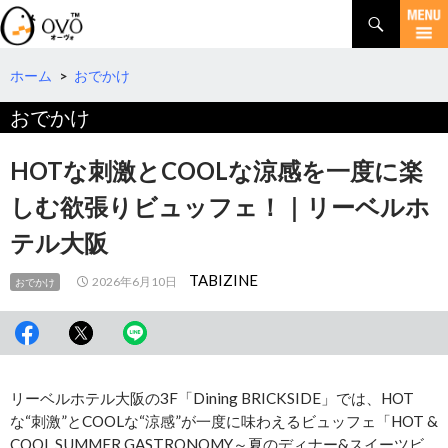
検
索
コ
ン
テ
ホーム
>
おでかけ
ン
おでかけ
ツ
へ
移
HOTな刺激とCOOLな涼感を一度に楽
動
しむ欲張りビュッフェ！｜リーベルホ
テル大阪
TABIZINE
2026年6月10日
おでかけ
リーベルホテル大阪の3F「Dining BRICKSIDE」では、HOT
な“刺激”とCOOLな“涼感”が一度に味わえるビュッフェ「HOT &
COOL SUMMER GASTRONOMY～夏のディナー&スイーツビ