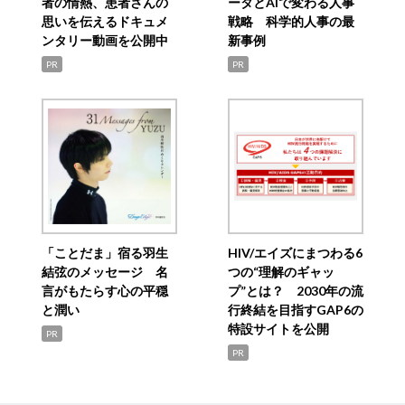
者の情熱、患者さんの
ータとAIで変わる人事
思いを伝えるドキュメ
戦略 科学的人事の最
ンタリー動画を公開中
新事例
PR
PR
「ことだま」宿る羽生
HIV/エイズにまつわる6
結弦のメッセージ 名
つの“理解のギャッ
言がもたらす心の平穏
プ”とは？ 2030年の流
と潤い
行終結を目指すGAP6の
特設サイトを公開
PR
PR