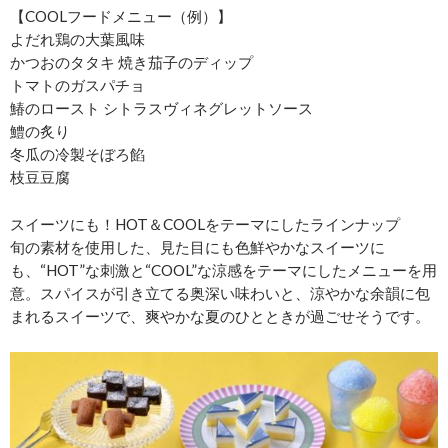
【COOLフードメニュー（例）】
よだれ鶏の大葉風味
かつおのタタキ 焼き茄子のディップ
トマトのガスパチョ
鰆のロースト シトラスヴィネグレットソース
鱧の炙り
冬瓜の冷製そぼろ餡
枝豆豆腐
スイーツにも！HOT＆COOLをテーマにしたラインナップ
旬の素材を使用した、見た目にも色鮮やかなスイーツに
も、“HOT”な刺激と“COOL”な涼感をテーマにしたメニューを用
意。スパイスが引き立てる奥深い味わいと、涼やかな余韻に包
まれるスイーツで、爽やかな夏のひとときが過ごせそうです。