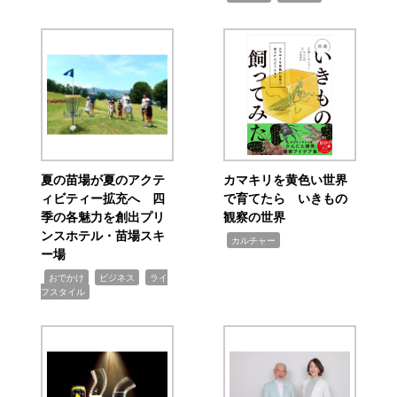
夏の苗場が夏のアクテ
カマキリを黄色い世界
ィビティー拡充へ 四
で育てたら いきもの
季の各魅力を創出プリ
観察の世界
ンスホテル・苗場スキ
,
カルチャー
ー場
,
,
,
おでかけ
ビジネス
ライ
フスタイル