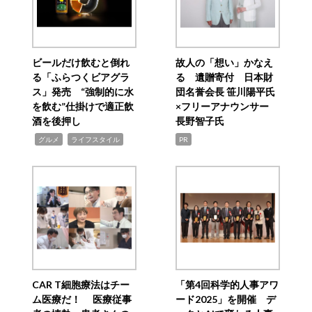
ビールだけ飲むと倒れ
故人の「想い」かなえ
る「ふらつくビアグラ
る 遺贈寄付 日本財
ス」発売 “強制的に水
団名誉会長 笹川陽平氏
を飲む”仕掛けで適正飲
×フリーアナウンサー
酒を後押し
長野智子氏
,
,
グルメ
ライフスタイル
PR
CAR T細胞療法はチー
「第4回科学的人事アワ
ム医療だ！ 医療従事
ード2025」を開催 デ