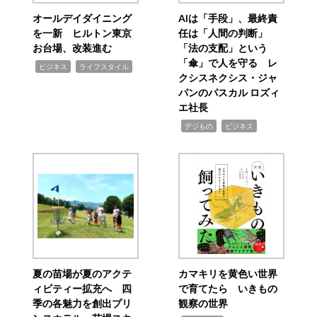
オールデイダイニング
AIは「手段」、最終責
を一新 ヒルトン東京
任は「人間の判断」
お台場、改装進む
「法の支配」という
「傘」で人を守る レ
,
,
ビジネス
ライフスタイル
クシスネクシス・ジャ
パンのパスカル ロズィ
エ社長
,
,
デジもの
ビジネス
夏の苗場が夏のアクテ
カマキリを黄色い世界
ィビティー拡充へ 四
で育てたら いきもの
季の各魅力を創出プリ
観察の世界