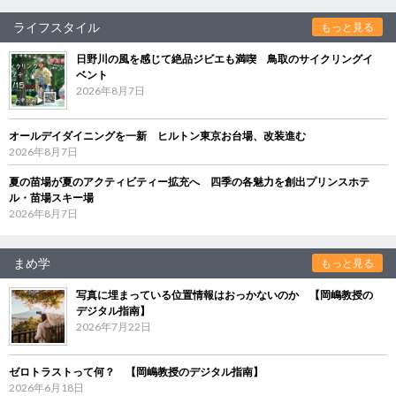
ライフスタイル
もっと見る
日野川の風を感じて絶品ジビエも満喫 鳥取のサイクリングイ
ベント
2026年8月7日
オールデイダイニングを一新 ヒルトン東京お台場、改装進む
2026年8月7日
夏の苗場が夏のアクティビティー拡充へ 四季の各魅力を創出プリンスホテ
ル・苗場スキー場
2026年8月7日
まめ学
もっと見る
写真に埋まっている位置情報はおっかないのか 【岡嶋教授の
デジタル指南】
2026年7月22日
ゼロトラストって何？ 【岡嶋教授のデジタル指南】
2026年6月18日