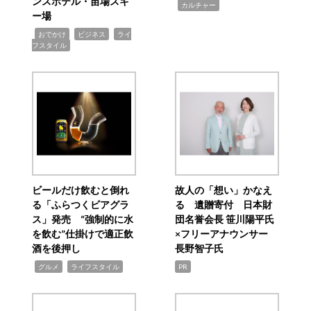
ンスホテル・苗場スキ
,
カルチャー
ー場
,
,
,
おでかけ
ビジネス
ライ
フスタイル
ビールだけ飲むと倒れ
故人の「想い」かなえ
る「ふらつくビアグラ
る 遺贈寄付 日本財
ス」発売 “強制的に水
団名誉会長 笹川陽平氏
を飲む”仕掛けで適正飲
×フリーアナウンサー
酒を後押し
長野智子氏
,
,
グルメ
ライフスタイル
PR