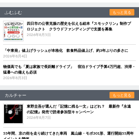
ふむふむ
もっと見る
四日市の公害克服の歴史を伝える絵本『スモックリン』制作プ
ロジェクト クラウドファンディングで支援を募集
2026年8月5日
「中東発」値上げラッシュが本格化 飲食料品値上げ、約3年ぶりの多さに
2026年8月4日
物価高でも「夏は家族で長距離ドライブ」 宿泊ドライブ予算4万円超、渋滞・
猛暑への備えも必須
2026年8月3日
カルチャー
もっと見る
東野圭吾が選んだ「記憶に残る一文」はどれ？ 最新作『永遠
の記憶』発売で読者参加型キャンペーン
2026年8月7日
55年間、京の街を走り続けてきた車両 嵐山線・モボ301形、運行開始55周年
イベントを開催