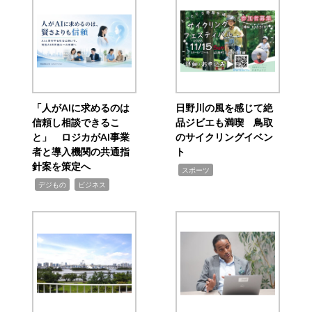
「人がAIに求めるのは
日野川の風を感じて絶
信頼し相談できるこ
品ジビエも満喫 鳥取
と」 ロジカがAI事業
のサイクリングイベン
者と導入機関の共通指
ト
針案を策定へ
,
スポーツ
,
,
デジもの
ビジネス