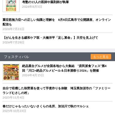
考塾の15人の医師や薬剤師が執筆
2026年8月5日
重症筋無力症への正しい知識と理解を 8月8日広島市で公開講座、オンライン
配信も
2026年7月31日
【がんを生きる緩和ケア医・大橋洋平「足し算命」】天空を見上げて
2026年7月28日
フェスティバル
もっと見る
絶品屋台グルメが全国各地から大集結 “庶民派食フェス”第4
回「川口×絶品グルメビール＆日本酒祭り2026」を開催
2026年4月15日
自分で収穫した秋野菜を使って芋煮作りを体験 埼玉県加須市の「ファミリー
ランドむさしの村」
2025年11月4日
春だけじゃもったいないさくらの名所、加治川で秋のマルシェ
2025年10月23日