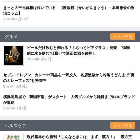
きっと大平元首相は泣いている 【政眼鏡（せいがんきょう）－本田雅俊の政
治コラム】
2026年6月10日
グルメ
もっと見る
ビールだけ飲むと倒れる「ふらつくビアグラス」発売 “強制
的に水を飲む”仕掛けで適正飲酒を後押し
2026年8月7日
セブン‐イレブン、カレー15商品を一斉投入 名店監修から冷製うどんまで“夏
のカレーフェス”を開催中
2026年8月6日
横浜高島屋で「韓国市場」がスタート 人気グルメから雑貨まで約30ブランド
が集結
2026年8月5日
ヘルスケア
もっと見る
現代書林から新刊『こんなときには、まず、漢方！』 漢方三