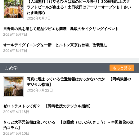
【入場無料！けやきひろば秋のビール祭り】300種類以上のク
ラフトビールが集まる！土日祝日はアーリーオープンも｜さい
たま新都心
2026年8月7日
日野川の風を感じて絶品ジビエも満喫 鳥取のサイクリングイベント
2026年8月7日
オールデイダイニングを一新 ヒルトン東京お台場、改装進む
2026年8月7日
まめ学
もっと見る
写真に埋まっている位置情報はおっかないのか 【岡嶋教授の
デジタル指南】
2026年7月22日
ゼロトラストって何？ 【岡嶋教授のデジタル指南】
2026年6月18日
きっと大平元首相は泣いている 【政眼鏡（せいがんきょう）－本田雅俊の政
治コラム】
2026年6月10日