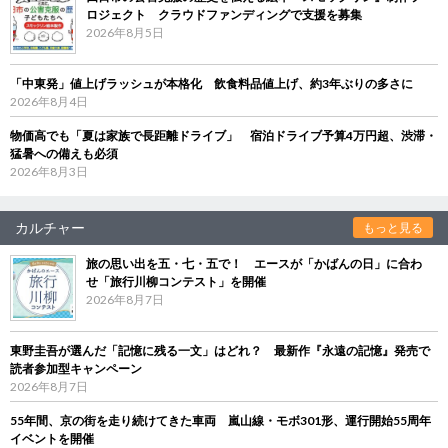
ロジェクト クラウドファンディングで支援を募集
2026年8月5日
「中東発」値上げラッシュが本格化 飲食料品値上げ、約3年ぶりの多さに
2026年8月4日
物価高でも「夏は家族で長距離ドライブ」 宿泊ドライブ予算4万円超、渋滞・
猛暑への備えも必須
2026年8月3日
カルチャー
もっと見る
旅の思い出を五・七・五で！ エースが「かばんの日」に合わ
せ「旅行川柳コンテスト」を開催
2026年8月7日
東野圭吾が選んだ「記憶に残る一文」はどれ？ 最新作『永遠の記憶』発売で
読者参加型キャンペーン
2026年8月7日
55年間、京の街を走り続けてきた車両 嵐山線・モボ301形、運行開始55周年
イベントを開催