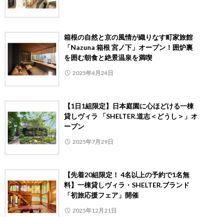
箱根の自然と京の風情が織りなす町家旅館
「Nazuna 箱根 宮ノ下」オープン！囲炉裏
を囲む朝食と絶景温泉を満喫
2025年4月24日
【1日1組限定】日本庭園に心ほどける一棟
貸しヴィラ 「SHELTER.道志＜どうし＞」オ
ープン
2025年7月29日
【先着20組限定！ 4名以上の予約で1名無
料】一棟貸しヴィラ・SHELTER.ブランド
「初旅応援フェア」開催
2025年12月21日