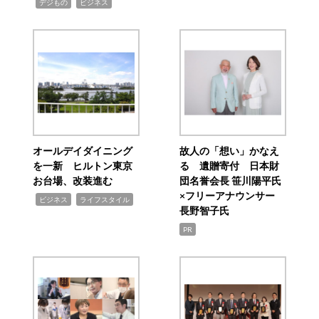
,
,
デジもの
ビジネス
オールデイダイニング
故人の「想い」かなえ
を一新 ヒルトン東京
る 遺贈寄付 日本財
お台場、改装進む
団名誉会長 笹川陽平氏
×フリーアナウンサー
,
,
ビジネス
ライフスタイル
長野智子氏
PR