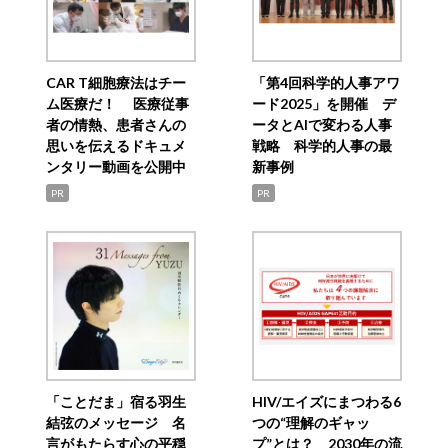
CAR T細胞療法はチー
「第4回科学的人事アワ
ム医療だ！ 医療従事
ード2025」を開催 デ
者の情熱、患者さんの
ータとAIで変わる人事
思いを伝えるドキュメ
戦略 科学的人事の最
ンタリー動画を公開中
新事例
PR
PR
「ことだま」宿る羽生
HIV/エイズにまつわる6
結弦のメッセージ 名
つの“理解のギャッ
言がもたらす心の平穏
プ”とは？ 2030年の流