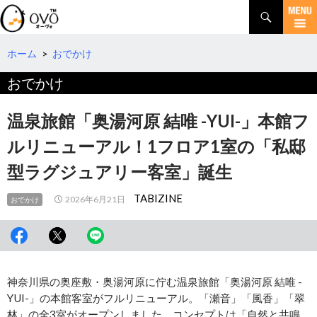
検
索
コ
ン
テ
ホーム
>
おでかけ
ン
おでかけ
ツ
へ
移
温泉旅館「奥湯河原 結唯 -YUI-」本館フ
動
ルリニューアル！1フロア1室の「私邸
型ラグジュアリー客室」誕生
TABIZINE
2026年6月21日
おでかけ
神奈川県の奥座敷・奥湯河原に佇む温泉旅館「奥湯河原 結唯 -
YUI-」の本館客室がフルリニューアル。「瀬音」「風香」「翠
林」の全3室がオープンしました。コンセプトは「自然と共鳴