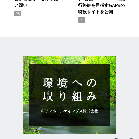
と潤い
行終結を目指すGAP6の
特設サイトを公開
PR
PR