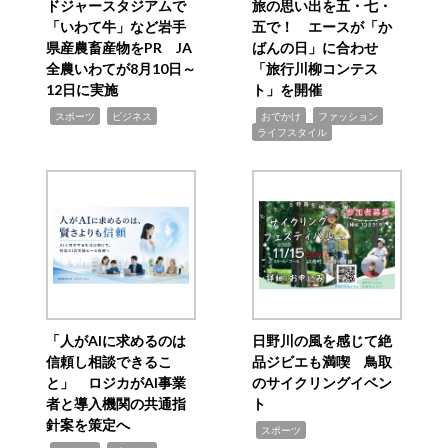
ドジャースタジアムで
旅の思い出を五・七・
「いわて牛」など岩手
五で！ エースが「か
県産農畜産物をPR JA
ばんの日」に合わせ
全農いわてが8月10日～
「旅行川柳コンテス
12日に実施
ト」を開催
,
,
,
,
,
スポーツ
ビジネス
おでかけ
ファッション
ライフスタイル
「人がAIに求めるのは
日野川の風を感じて絶
信頼し相談できるこ
品ジビエも満喫 鳥取
と」 ロジカがAI事業
のサイクリングイベン
者と導入機関の共通指
ト
針案を策定へ
,
スポーツ