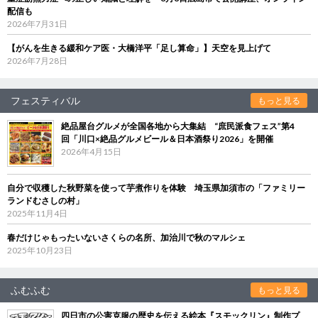
配信も
2026年7月31日
【がんを生きる緩和ケア医・大橋洋平「足し算命」】天空を見上げて
2026年7月28日
フェスティバル
もっと見る
絶品屋台グルメが全国各地から大集結 “庶民派食フェス”第4
回「川口×絶品グルメビール＆日本酒祭り2026」を開催
2026年4月15日
自分で収穫した秋野菜を使って芋煮作りを体験 埼玉県加須市の「ファミリー
ランドむさしの村」
2025年11月4日
春だけじゃもったいないさくらの名所、加治川で秋のマルシェ
2025年10月23日
ふむふむ
もっと見る
四日市の公害克服の歴史を伝える絵本『スモックリン』制作プ