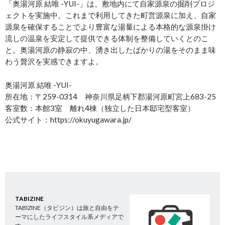
「奥湯河原 結唯 -YUI-」は、敷地内にて自家源泉の掘削プロジ
ェクトを実施中。これまで利用してきた町営源泉に加え、自家
源泉を確保することでより豊富な湯量による本格的な源泉掛け
流しの温泉を安定して提供できる体制を整備していくとのこ
と。奥湯河原の静寂の中、湧き出したばかりの湯をそのまま味
わう贅沢を実感できますよ。
奥湯河原 結唯 -YUI-
所在地：〒259-0314 神奈川県足柄下郡湯河原町宮上683-25
客室数：本館3室 離れ4棟（独立した日本邸宅型客室）
公式サイト：https://okuyugawara.jp/
TABIZINE
TABIZINE（タビジン）は旅と自由をテ
ーマにしたライフスタイル系メディアで