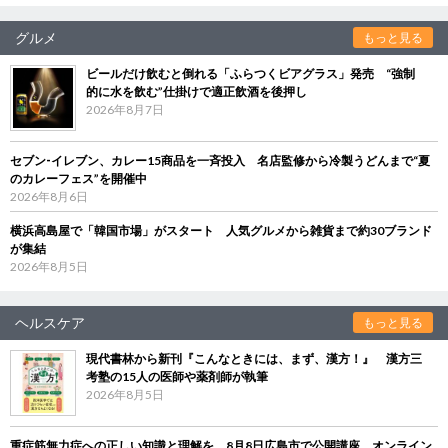
グルメ
もっと見る
ビールだけ飲むと倒れる「ふらつくビアグラス」発売 “強制
的に水を飲む”仕掛けで適正飲酒を後押し
2026年8月7日
セブン‐イレブン、カレー15商品を一斉投入 名店監修から冷製うどんまで“夏
のカレーフェス”を開催中
2026年8月6日
横浜高島屋で「韓国市場」がスタート 人気グルメから雑貨まで約30ブランド
が集結
2026年8月5日
ヘルスケア
もっと見る
現代書林から新刊『こんなときには、まず、漢方！』 漢方三
考塾の15人の医師や薬剤師が執筆
2026年8月5日
重症筋無力症への正しい知識と理解を 8月8日広島市で公開講座、オンライン