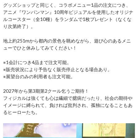
グッズショップと同じく、コラボメニュー1品の注文につき、
アニメ『ワンパンマン』10周年ビジュアルを使用したオリジナ
ルコースター（全10種）をランダムで1枚プレゼント（なくな
り次第終了）。
地上約251mから都内の景色を眺めながら、遊び心のあるメニ
ューでひと休みしてみてください！
※1会計につき4品まで注文可能。
※販売状況により予告なく販売停止となる場合あり。
※展望台のみの利用者も注文可能。
2027年から第3期第2クール乞うご期待！
フィジカルは強くても心は繊細で臆病だったり、社会の期待や
イメージに縛られて、負ければ批判され、孤独になることもあ
るヒーローたち。