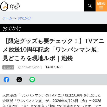
検
索
コ
ン
テ
ホーム
>
おでかけ
ン
おでかけ
ツ
へ
移
【限定グッズも要チェック！】TVアニ
動
メ放送10周年記念「ワンパンマン展」
見どころを現地ルポ｜池袋
TABIZINE
2026年6月30日
おでかけ
人気漫画『ワンパンマン』のTVアニメ放送10周年を記念した
企画展「ワンパンマン展」が、2026年6月26日（金）〜2026
年7月20日（月）まで東京・池袋にて開催されています。アニ