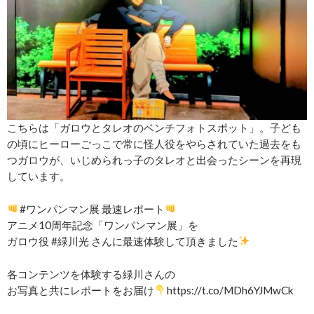
こちらは「ガロウとタレオのベンチフォトスポット」。子ども
の頃にヒーローごっこで常に怪人役をやらされていた過去をも
つガロウが、いじめられっ子のタレオと出会ったシーンを再現
しています。
#ワンパンマン展 最速レポート
アニメ10周年記念「ワンパンマン展」を
ガロウ役 #緑川光 さんに最速体験して頂きました
各コンテンツを体験する緑川さんの
お写真と共にレポートをお届け
https://t.co/MDh6YJMwCk