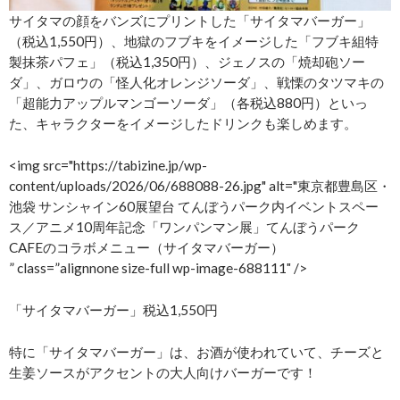
サイタマの顔をバンズにプリントした「サイタマバーガー」
（税込1,550円）、地獄のフブキをイメージした「フブキ組特
製抹茶パフェ」（税込1,350円）、ジェノスの「焼却砲ソー
ダ」、ガロウの「怪人化オレンジソーダ」、戦慄のタツマキの
「超能力アップルマンゴーソーダ」（各税込880円）といっ
た、キャラクターをイメージしたドリンクも楽しめます。
<img src="https://tabizine.jp/wp-
content/uploads/2026/06/688088-26.jpg" alt="東京都豊島区・
池袋 サンシャイン60展望台 てんぼうパーク内イベントスペー
ス／アニメ10周年記念「ワンパンマン展」てんぼうパーク
CAFEのコラボメニュー（サイタマバーガー）
” class=”alignnone size-full wp-image-688111″ />
「サイタマバーガー」税込1,550円
特に「サイタマバーガー」は、お酒が使われていて、チーズと
生姜ソースがアクセントの大人向けバーガーです！