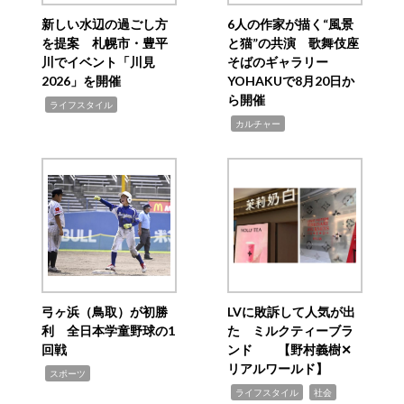
新しい水辺の過ごし方
6人の作家が描く“風景
を提案 札幌市・豊平
と猫”の共演 歌舞伎座
川でイベント「川見
そばのギャラリー
2026」を開催
YOHAKUで8月20日か
ら開催
,
ライフスタイル
,
カルチャー
弓ヶ浜（鳥取）が初勝
LVに敗訴して人気が出
利 全日本学童野球の1
た ミルクティーブラ
回戦
ンド 【野村義樹✕
リアルワールド】
,
スポーツ
,
,
ライフスタイル
社会