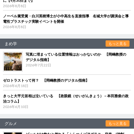
に【9月30日まで】
2026年8月8日
ノーベル賞受賞・白川英樹博士が小中高生を直接指導 名城大学が講演会と導
電性プラスチック実験イベントを開催
2026年8月8日
まめ学
もっと見る
写真に埋まっている位置情報はおっかないのか 【岡嶋教授の
デジタル指南】
2026年7月22日
ゼロトラストって何？ 【岡嶋教授のデジタル指南】
2026年6月18日
きっと大平元首相は泣いている 【政眼鏡（せいがんきょう）－本田雅俊の政
治コラム】
2026年6月10日
グルメ
もっと見る