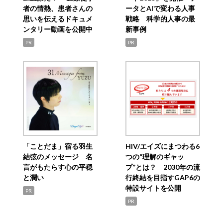
者の情熱、患者さんの
ータとAIで変わる人事
思いを伝えるドキュメ
戦略 科学的人事の最
ンタリー動画を公開中
新事例
PR
PR
「ことだま」宿る羽生
HIV/エイズにまつわる6
結弦のメッセージ 名
つの“理解のギャッ
言がもたらす心の平穏
プ”とは？ 2030年の流
と潤い
行終結を目指すGAP6の
特設サイトを公開
PR
PR