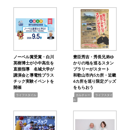
ノーベル賞受賞・白川
豊臣秀吉・秀長兄弟ゆ
英樹博士が小中高生を
かりの地を巡るスタン
直接指導 名城大学が
プラリーがスタート
講演会と導電性プラス
和歌山市内5カ所・近畿
チック実験イベントを
6カ所を巡り限定グッズ
開催
をもらおう
,
,
,
ライフスタイル
カルチャー
ライフスタイ
ル