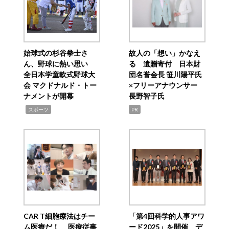
始球式の杉谷拳士さ
故人の「想い」かなえ
ん、野球に熱い思い
る 遺贈寄付 日本財
全日本学童軟式野球大
団名誉会長 笹川陽平氏
会 マクドナルド・トー
×フリーアナウンサー
ナメントが開幕
長野智子氏
,
スポーツ
PR
CAR T細胞療法はチー
「第4回科学的人事アワ
ム医療だ！ 医療従事
ード2025」を開催 デ