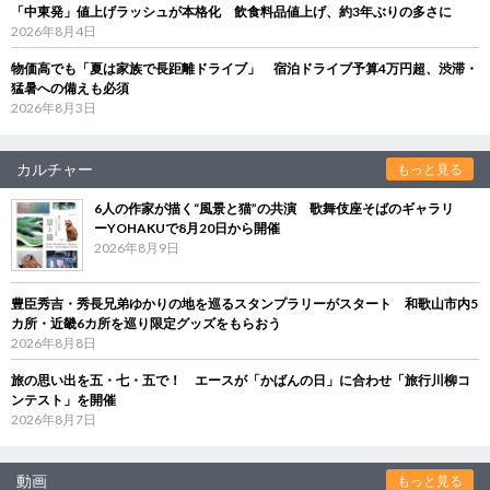
「中東発」値上げラッシュが本格化 飲食料品値上げ、約3年ぶりの多さに
2026年8月4日
物価高でも「夏は家族で長距離ドライブ」 宿泊ドライブ予算4万円超、渋滞・
猛暑への備えも必須
2026年8月3日
カルチャー
もっと見る
6人の作家が描く“風景と猫”の共演 歌舞伎座そばのギャラリ
ーYOHAKUで8月20日から開催
2026年8月9日
豊臣秀吉・秀長兄弟ゆかりの地を巡るスタンプラリーがスタート 和歌山市内5
カ所・近畿6カ所を巡り限定グッズをもらおう
2026年8月8日
旅の思い出を五・七・五で！ エースが「かばんの日」に合わせ「旅行川柳コ
ンテスト」を開催
2026年8月7日
動画
もっと見る