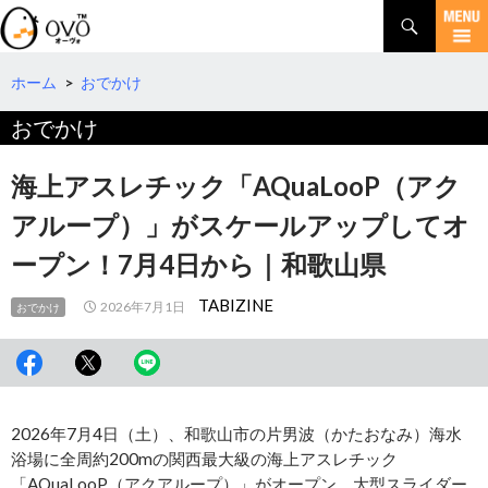
検
索
コ
ン
テ
ホーム
>
おでかけ
ン
おでかけ
ツ
へ
移
海上アスレチック「AQuaLooP（アク
動
アループ）」がスケールアップしてオ
ープン！7月4日から｜和歌山県
TABIZINE
2026年7月1日
おでかけ
2026年7月4日（土）、和歌山市の片男波（かたおなみ）海水
浴場に全周約200mの関西最大級の海上アスレチック
「AQuaLooP（アクアループ）」がオープン。大型スライダー