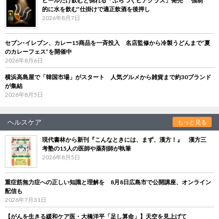
ビールだけ飲むと倒れる「ふらつくビアグラス」発売 “強制
的に水を飲む”仕掛けで適正飲酒を後押し
2026年8月7日
セブン‐イレブン、カレー15商品を一斉投入 名店監修から冷製うどんまで“夏
のカレーフェス”を開催中
2026年8月6日
横浜高島屋で「韓国市場」がスタート 人気グルメから雑貨まで約30ブランド
が集結
2026年8月5日
ヘルスケア
もっと見る
現代書林から新刊『こんなときには、まず、漢方！』 漢方三
考塾の15人の医師や薬剤師が執筆
2026年8月5日
重症筋無力症への正しい知識と理解を 8月8日広島市で公開講座、オンライン
配信も
2026年7月31日
【がんを生きる緩和ケア医・大橋洋平「足し算命」】天空を見上げて