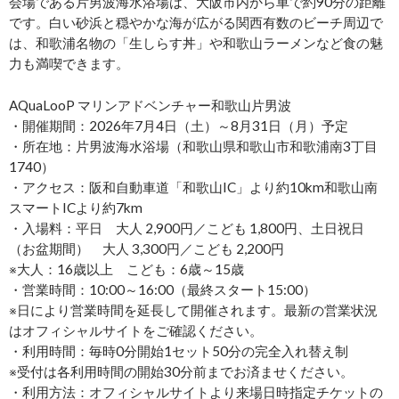
会場である片男波海水浴場は、大阪市内から車で約90分の距離
です。白い砂浜と穏やかな海が広がる関西有数のビーチ周辺で
は、和歌浦名物の「生しらす丼」や和歌山ラーメンなど食の魅
力も満喫できます。
AQuaLooP マリンアドベンチャー和歌山片男波
・開催期間：2026年7月4日（土）～8月31日（月）予定
・所在地：片男波海水浴場（和歌山県和歌山市和歌浦南3丁目
1740）
・アクセス：阪和自動車道「和歌山IC」より約10km和歌山南
スマートICより約7km
・入場料：平日 大人 2,900円／こども 1,800円、土日祝日
（お盆期間） 大人 3,300円／こども 2,200円
※大人：16歳以上 こども：6歳～15歳
・営業時間：10:00～16:00（最終スタート15:00）
※日により営業時間を延長して開催されます。最新の営業状況
はオフィシャルサイトをご確認ください。
・利用時間：毎時0分開始1セット50分の完全入れ替え制
※受付は各利用時間の開始30分前までお済ませください。
・利用方法：オフィシャルサイトより来場日時指定チケットの