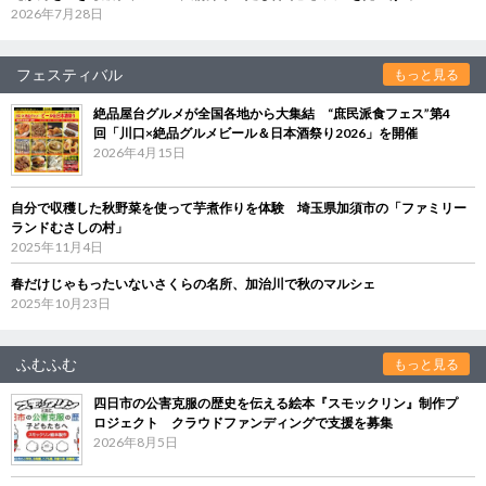
2026年7月28日
フェスティバル
もっと見る
絶品屋台グルメが全国各地から大集結 “庶民派食フェス”第4
回「川口×絶品グルメビール＆日本酒祭り2026」を開催
2026年4月15日
自分で収穫した秋野菜を使って芋煮作りを体験 埼玉県加須市の「ファミリー
ランドむさしの村」
2025年11月4日
春だけじゃもったいないさくらの名所、加治川で秋のマルシェ
2025年10月23日
ふむふむ
もっと見る
四日市の公害克服の歴史を伝える絵本『スモックリン』制作プ
ロジェクト クラウドファンディングで支援を募集
2026年8月5日