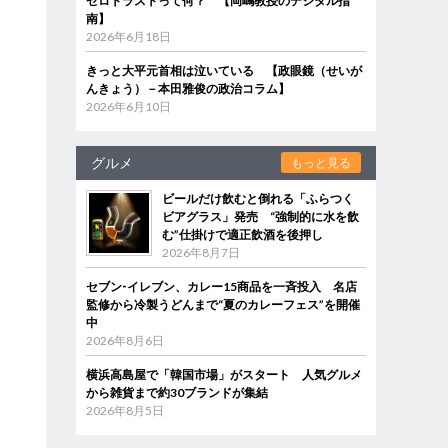
ゼロトラストって何？ 【岡嶋教授のデジタル指
南】
2026年6月18日
きっと大平元首相は泣いている 【政眼鏡（せいが
んきょう）－本田雅俊の政治コラム】
2026年6月10日
グルメ
もっと見る
ビールだけ飲むと倒れる「ふらつく
ビアグラス」発売 “強制的に水を飲
む”仕掛けで適正飲酒を後押し
2026年8月7日
セブン‐イレブン、カレー15商品を一斉投入 名店
監修から冷製うどんまで“夏のカレーフェス”を開催
中
2026年8月6日
横浜高島屋で「韓国市場」がスタート 人気グルメ
から雑貨まで約30ブランドが集結
2026年8月5日