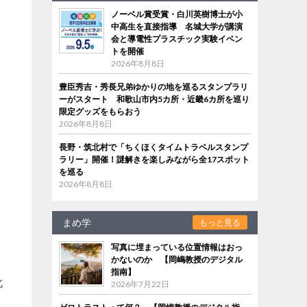
ノーベル賞受賞・白川英樹博士が小
中高生を直接指導 名城大学が講演
会と導電性プラスチック実験イベン
トを開催
2026年8月8日
豊臣秀吉・秀長兄弟ゆかりの地を巡るスタンプラリ
ーがスタート 和歌山市内5カ所・近畿6カ所を巡り
限定グッズをもらおう
2026年8月8日
長野・筑北村で「ちくほくタイムトラベルスタンプ
ラリー」開催！謎解きを楽しみながら全17スポット
を巡る
2026年8月8日
まめ学
もっと見る
写真に埋まっている位置情報はおっ
かないのか 【岡嶋教授のデジタル
指南】
北
2026年7月22日