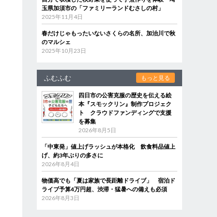
玉県加須市の「ファミリーランドむさしの村」
2025年11月4日
春だけじゃもったいないさくらの名所、加治川で秋
のマルシェ
2025年10月23日
ふむふむ
もっと見る
四日市の公害克服の歴史を伝える絵
本『スモックリン』制作プロジェク
ト クラウドファンディングで支援
を募集
2026年8月5日
「中東発」値上げラッシュが本格化 飲食料品値上
げ、約3年ぶりの多さに
2026年8月4日
物価高でも「夏は家族で長距離ドライブ」 宿泊ド
ライブ予算4万円超、渋滞・猛暑への備えも必須
2026年8月3日