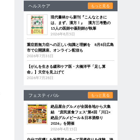
ヘルスケア
もっと見る
現代書林から新刊『こんなときに
は、まず、漢方！』 漢方三考塾の
15人の医師や薬剤師が執筆
2026年8月5日
重症筋無力症への正しい知識と理解を 8月8日広島
市で公開講座、オンライン配信も
2026年7月31日
【がんを生きる緩和ケア医・大橋洋平「足し算
命」】天空を見上げて
2026年7月28日
た
味
フェスティバル
もっと見る
絶品屋台グルメが全国各地から大集
結 “庶民派食フェス”第4回「川口×
絶品グルメビール＆日本酒祭り
2026」を開催
2026年4月15日
自分で収穫した秋野菜を使って芋煮作りを体験 埼