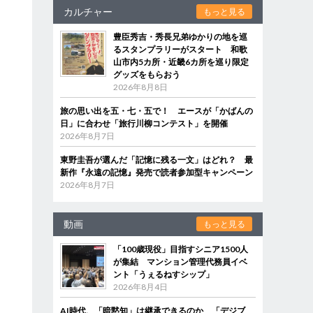
カルチャー
もっと見る
豊臣秀吉・秀長兄弟ゆかりの地を巡
るスタンプラリーがスタート 和歌
山市内5カ所・近畿6カ所を巡り限定
グッズをもらおう
2026年8月8日
旅の思い出を五・七・五で！ エースが「かばんの
日」に合わせ「旅行川柳コンテスト」を開催
2026年8月7日
東野圭吾が選んだ「記憶に残る一文」はどれ？ 最
新作『永遠の記憶』発売で読者参加型キャンペーン
2026年8月7日
動画
もっと見る
「100歳現役」目指すシニア1500人
が集結 マンション管理代務員イベ
ント「うぇるねすシップ」
2026年8月4日
AI時代、「暗黙知」は継承できるのか 「デジブ