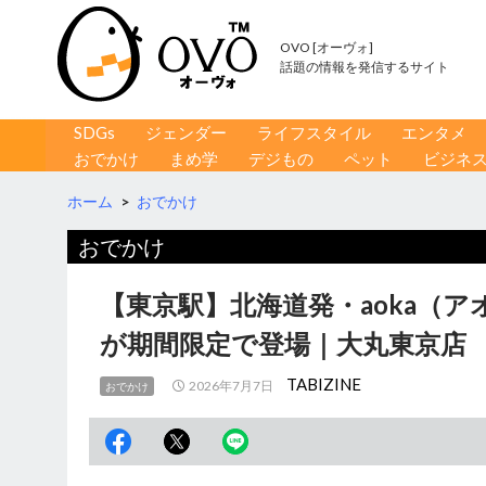
OVO [オーヴォ]
話題の情報を発信するサイト
コンテンツへ移動
検
SDGs
ジェンダー
ライフスタイル
エンタメ
索
おでかけ
まめ学
デジもの
ペット
ビジネ
ホーム
>
おでかけ
おでかけ
【東京駅】北海道発・aoka（
が期間限定で登場｜大丸東京店
TABIZINE
2026年7月7日
おでかけ