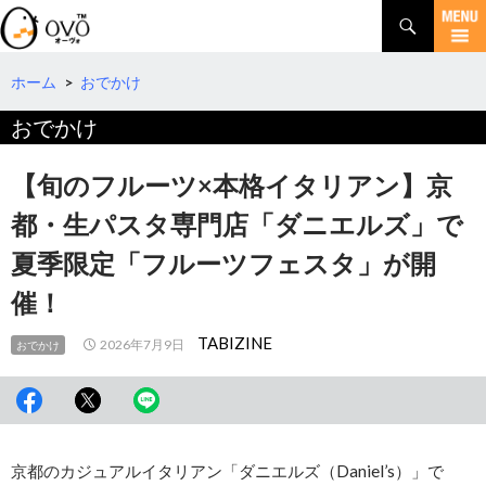
検
索
コ
ン
テ
ホーム
>
おでかけ
ン
おでかけ
ツ
へ
移
【旬のフルーツ×本格イタリアン】京
動
都・生パスタ専門店「ダニエルズ」で
夏季限定「フルーツフェスタ」が開
催！
TABIZINE
2026年7月9日
おでかけ
京都のカジュアルイタリアン「ダニエルズ（Daniel’s）」で