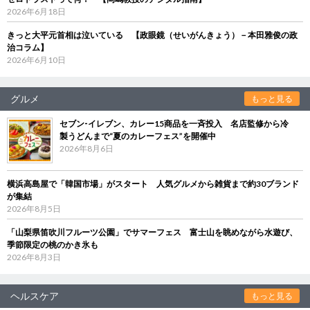
2026年6月18日
きっと大平元首相は泣いている 【政眼鏡（せいがんきょう）－本田雅俊の政
治コラム】
2026年6月10日
グルメ
もっと見る
セブン‐イレブン、カレー15商品を一斉投入 名店監修から冷
製うどんまで“夏のカレーフェス”を開催中
2026年8月6日
横浜高島屋で「韓国市場」がスタート 人気グルメから雑貨まで約30ブランド
が集結
2026年8月5日
「山梨県笛吹川フルーツ公園」でサマーフェス 富士山を眺めながら水遊び、
季節限定の桃のかき氷も
2026年8月3日
ヘルスケア
もっと見る