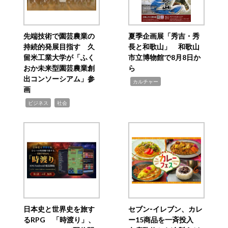
先端技術で園芸農業の
夏季企画展「秀吉・秀
持続的発展目指す 久
長と和歌山」 和歌山
留米工業大学が「ふく
市立博物館で8月8日か
おか未来型園芸農業創
ら
出コンソーシアム」参
,
カルチャー
画
,
,
ビジネス
社会
日本史と世界史を旅す
セブン‐イレブン、カレ
るRPG 「時渡り」、
ー15商品を一斉投入