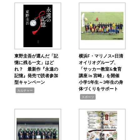
東野圭吾が選んだ「記
横浜F・マリノス×日清
憶に残る一文」はど
オイリオグループ、
れ？ 最新作『永遠の
「サッカー教室&食育
記憶』発売で読者参加
講座 in 宮崎」を開催
型キャンペーン
小学1年生～3年生の身
体づくりをサポート
,
カルチャー
,
スポーツ