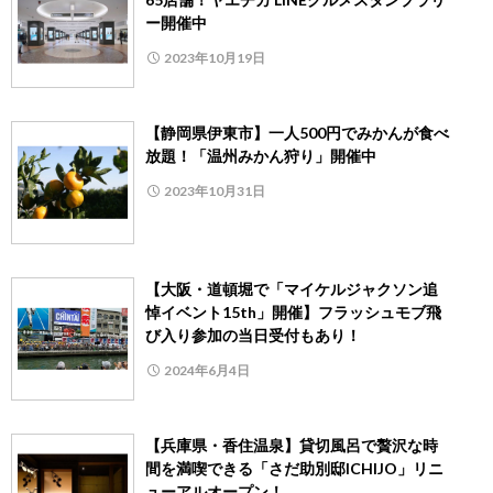
ー開催中
2023年10月19日
【静岡県伊東市】一人500円でみかんが食べ
放題！「温州みかん狩り」開催中
2023年10月31日
【大阪・道頓堀で「マイケルジャクソン追
悼イベント15th」開催】フラッシュモブ飛
び入り参加の当日受付もあり！
2024年6月4日
【兵庫県・香住温泉】貸切風呂で贅沢な時
間を満喫できる「さだ助別邸ICHIJO」リニ
ューアルオープン！