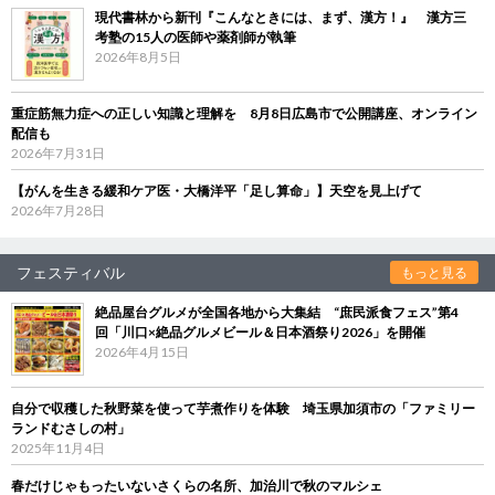
現代書林から新刊『こんなときには、まず、漢方！』 漢方三
考塾の15人の医師や薬剤師が執筆
2026年8月5日
重症筋無力症への正しい知識と理解を 8月8日広島市で公開講座、オンライン
配信も
2026年7月31日
【がんを生きる緩和ケア医・大橋洋平「足し算命」】天空を見上げて
2026年7月28日
フェスティバル
もっと見る
絶品屋台グルメが全国各地から大集結 “庶民派食フェス”第4
回「川口×絶品グルメビール＆日本酒祭り2026」を開催
2026年4月15日
自分で収穫した秋野菜を使って芋煮作りを体験 埼玉県加須市の「ファミリー
ランドむさしの村」
2025年11月4日
春だけじゃもったいないさくらの名所、加治川で秋のマルシェ