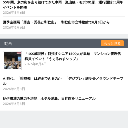
55年間、京の街を走り続けてきた車両 嵐山線・モボ301形、運行開始55周年
イベントを開催
2026年8月6日
夏季企画展「秀吉・秀長と和歌山」 和歌山市立博物館で8月8日から
2026年8月6日
動画
もっと見る
「100歳現役」目指すシニア1500人が集結 マンション管理代
務員イベント「うぇるねすシップ」
2026年8月4日
AI時代、「暗黙知」は継承できるのか 「デジブレ」説明会／ラウンドテーブ
ル
2026年8月3日
紀伊勝浦の魅力を堪能 ホテル浦島、日昇館をリニューアル
2026年8月3日