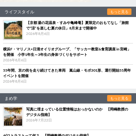
ライフスタイル
もっと見る
【京都 湯の花温泉・すみや亀峰菴】夏限定のおもてなし「旅館
で“涼”を楽しむ夏の休日」8月末まで開催中
2026年8月6日
横浜F・マリノス×日清オイリオグループ、「サッカー教室&食育講座 in 宮崎」
を開催 小学1年生～3年生の身体づくりをサポート
2026年8月6日
55年間、京の街を走り続けてきた車両 嵐山線・モボ301形、運行開始55周年
イベントを開催
2026年8月6日
まめ学
もっと見る
写真に埋まっている位置情報はおっかないのか 【岡嶋教授の
デジタル指南】
2026年7月22日
ゼロトラストって何？ 【岡嶋教授のデジタル指南】