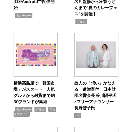
iOS/Androidで配信開
名店監修から冷製うど
始
んまで“夏のカレーフェ
ス”を開催中
,
カルチャー
,
グルメ
横浜高島屋で「韓国市
故人の「想い」かなえ
場」がスタート 人気
る 遺贈寄付 日本財
グルメから雑貨まで約
団名誉会長 笹川陽平氏
30ブランドが集結
×フリーアナウンサー
長野智子氏
,
,
,
カルチャー
グルメ
ライ
フスタイル
PR