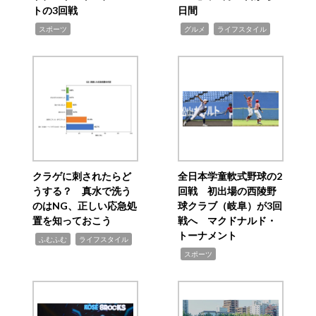
トの3回戦
日間
,
,
,
スポーツ
グルメ
ライフスタイル
クラゲに刺されたらど
全日本学童軟式野球の2
うする？ 真水で洗う
回戦 初出場の西陵野
のはNG、正しい応急処
球クラブ（岐阜）が3回
置を知っておこう
戦へ マクドナルド・
トーナメント
,
,
ふむふむ
ライフスタイル
,
スポーツ