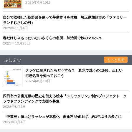
2026年4月15日
自分で収穫した秋野菜を使って芋煮作りを体験 埼玉県加須市の「ファミリー
ランドむさしの村」
2025年11月4日
春だけじゃもったいないさくらの名所、加治川で秋のマルシェ
2025年10月23日
ふむふむ
もっと見る
クラゲに刺されたらどうする？ 真水で洗うのはNG、正しい
応急処置を知っておこう
2026年8月10日
四日市の公害克服の歴史を伝える絵本『スモックリン』制作プロジェクト ク
ラウドファンディングで支援を募集
2026年8月5日
「中東発」値上げラッシュが本格化 飲食料品値上げ、約3年ぶりの多さに
2026年8月4日