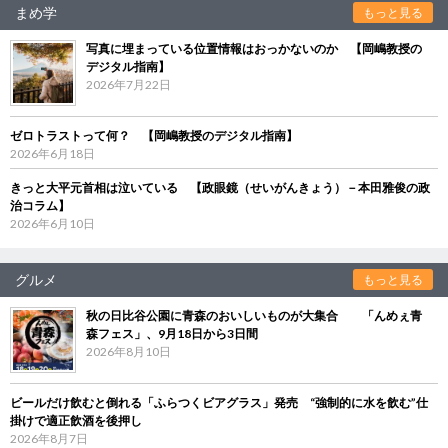
まめ学
もっと見る
写真に埋まっている位置情報はおっかないのか 【岡嶋教授の
デジタル指南】
2026年7月22日
ゼロトラストって何？ 【岡嶋教授のデジタル指南】
2026年6月18日
きっと大平元首相は泣いている 【政眼鏡（せいがんきょう）－本田雅俊の政
治コラム】
2026年6月10日
グルメ
もっと見る
秋の日比谷公園に青森のおいしいものが大集合 「んめぇ青
森フェス」、9月18日から3日間
2026年8月10日
ビールだけ飲むと倒れる「ふらつくビアグラス」発売 “強制的に水を飲む”仕
掛けで適正飲酒を後押し
2026年8月7日