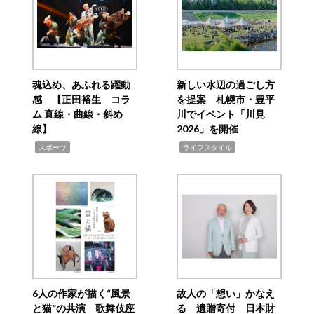
魂込め、あふれる躍動
新しい水辺の過ごし方
感 【正田裕生 コラ
を提案 札幌市・豊平
ム 直線・曲線・斜め
川でイベント「川見
線】
2026」を開催
,
,
スポーツ
ライフスタイル
6人の作家が描く“風景
故人の「想い」かなえ
と猫”の共演 歌舞伎座
る 遺贈寄付 日本財