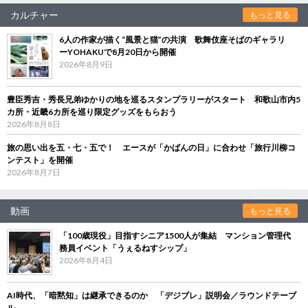
カルチャー
もっと見る
6人の作家が描く“風景と猫”の共演 歌舞伎座そばのギャラリ
ーYOHAKUで8月20日から開催
2026年8月9日
豊臣秀吉・秀長兄弟ゆかりの地を巡るスタンプラリーがスタート 和歌山市内5
カ所・近畿6カ所を巡り限定グッズをもらおう
2026年8月8日
旅の思い出を五・七・五で！ エースが「かばんの日」に合わせ「旅行川柳コ
ンテスト」を開催
2026年8月7日
動画
もっと見る
「100歳現役」目指すシニア1500人が集結 マンション管理代
務員イベント「うぇるねすシップ」
2026年8月4日
AI時代、「暗黙知」は継承できるのか 「デジブレ」説明会／ラウンドテーブ
ル