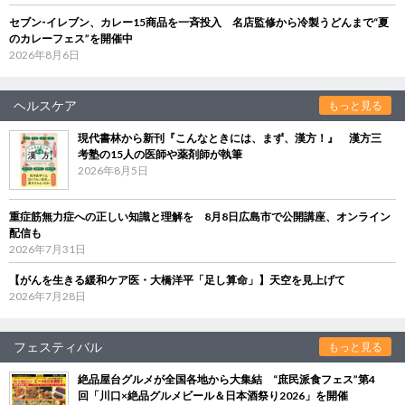
セブン‐イレブン、カレー15商品を一斉投入 名店監修から冷製うどんまで“夏
のカレーフェス”を開催中
2026年8月6日
ヘルスケア
もっと見る
現代書林から新刊『こんなときには、まず、漢方！』 漢方三
考塾の15人の医師や薬剤師が執筆
2026年8月5日
重症筋無力症への正しい知識と理解を 8月8日広島市で公開講座、オンライン
配信も
2026年7月31日
【がんを生きる緩和ケア医・大橋洋平「足し算命」】天空を見上げて
2026年7月28日
フェスティバル
もっと見る
絶品屋台グルメが全国各地から大集結 “庶民派食フェス”第4
回「川口×絶品グルメビール＆日本酒祭り2026」を開催