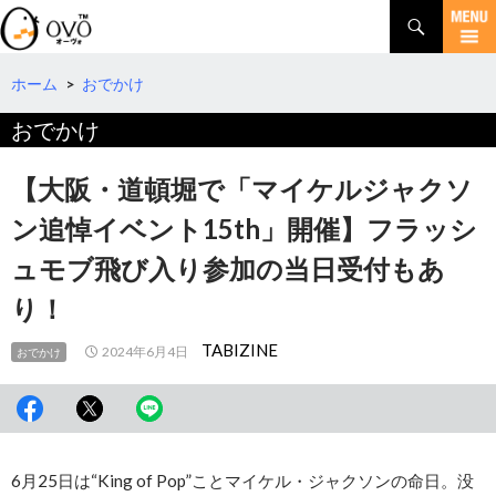
検
索
コ
ン
テ
ホーム
>
おでかけ
ン
おでかけ
ツ
へ
移
【大阪・道頓堀で「マイケルジャクソ
動
ン追悼イベント15th」開催】フラッシ
ュモブ飛び入り参加の当日受付もあ
り！
TABIZINE
2024年6月4日
おでかけ
6月25日は“King of Pop”ことマイケル・ジャクソンの命日。没