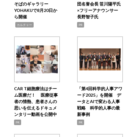
そばのギャラリー
団名誉会長 笹川陽平氏
YOHAKUで8月20日か
×フリーアナウンサー
ら開催
長野智子氏
,
カルチャー
PR
CAR T細胞療法はチー
「第4回科学的人事アワ
ム医療だ！ 医療従事
ード2025」を開催 デ
者の情熱、患者さんの
ータとAIで変わる人事
思いを伝えるドキュメ
戦略 科学的人事の最
ンタリー動画を公開中
新事例
PR
PR