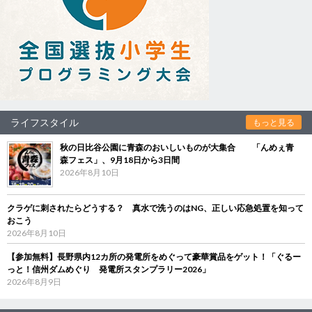
ライフスタイル
もっと見る
秋の日比谷公園に青森のおいしいものが大集合 「んめぇ青
森フェス」、9月18日から3日間
2026年8月10日
クラゲに刺されたらどうする？ 真水で洗うのはNG、正しい応急処置を知って
おこう
2026年8月10日
【参加無料】長野県内12カ所の発電所をめぐって豪華賞品をゲット！「ぐるー
っと！信州ダムめぐり 発電所スタンプラリー2026」
2026年8月9日