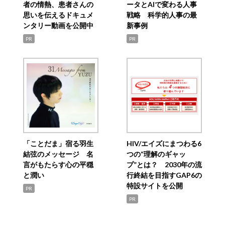
者の情熱、患者さんの
ータとAIで変わる人事
思いを伝えるドキュメ
戦略 科学的人事の最
ンタリー動画を公開中
新事例
PR
PR
「ことだま」宿る羽生
HIV/エイズにまつわる6
結弦のメッセージ 名
つの“理解のギャッ
言がもたらす心の平穏
プ”とは？ 2030年の流
と潤い
行終結を目指すGAP6の
特設サイトを公開
PR
PR