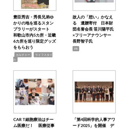
豊臣秀吉・秀長兄弟ゆ
故人の「想い」かなえ
かりの地を巡るスタン
る 遺贈寄付 日本財
プラリーがスタート
団名誉会長 笹川陽平氏
和歌山市内5カ所・近畿
×フリーアナウンサー
6カ所を巡り限定グッズ
長野智子氏
をもらおう
PR
,
,
カルチャー
ライフスタイ
ル
CAR T細胞療法はチー
「第4回科学的人事アワ
ム医療だ！ 医療従事
ード2025」を開催 デ