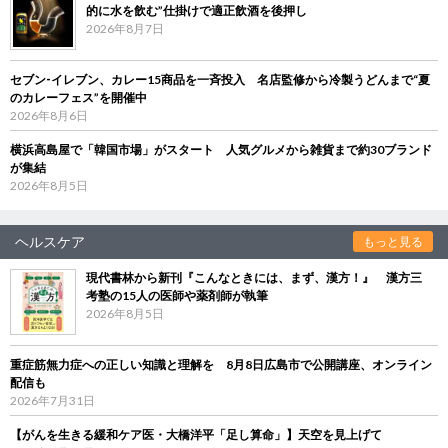
的に水を飲む”仕掛けで適正飲酒を後押し
2026年8月7日
セブン‐イレブン、カレー15商品を一斉投入 名店監修から冷製うどんまで“夏
のカレーフェス”を開催中
2026年8月6日
横浜高島屋で「韓国市場」がスタート 人気グルメから雑貨まで約30ブランド
が集結
2026年8月5日
ヘルスケア
もっと見る
現代書林から新刊『こんなときには、まず、漢方！』 漢方三
考塾の15人の医師や薬剤師が執筆
2026年8月5日
重症筋無力症への正しい知識と理解を 8月8日広島市で公開講座、オンライン
配信も
2026年7月31日
【がんを生きる緩和ケア医・大橋洋平「足し算命」】天空を見上げて