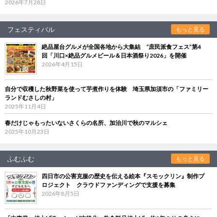
2026年7月28日
フェスティバル
もっと見る
絶品屋台グルメが全国各地から大集結 “庶民派食フェス”第4
回「川口×絶品グルメビール＆日本酒祭り2026」を開催
2026年4月15日
自分で収穫した秋野菜を使って芋煮作りを体験 埼玉県加須市の「ファミリー
ランドむさしの村」
2025年11月4日
春だけじゃもったいないさくらの名所、加治川で秋のマルシェ
2025年10月23日
ふむふむ
もっと見る
四日市の公害克服の歴史を伝える絵本『スモックリン』制作プ
ロジェクト クラウドファンディングで支援を募集
2026年8月5日