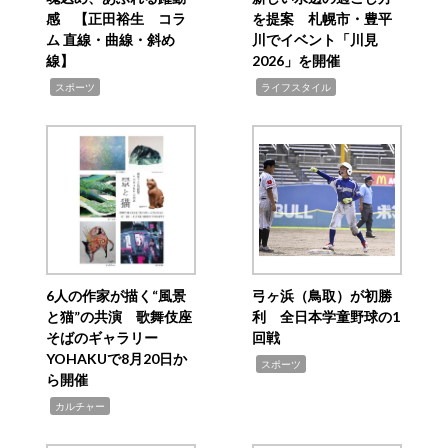
感 【正田裕生 コラ
を提案 札幌市・豊平
ム 直線・曲線・斜め
川でイベント「川見
線】
2026」を開催
,
,
スポーツ
ライフスタイル
6人の作家が描く“風景
弓ヶ浜（鳥取）が初勝
と猫”の共演 歌舞伎座
利 全日本学童野球の1
そばのギャラリー
回戦
YOHAKUで8月20日か
,
スポーツ
ら開催
,
カルチャー