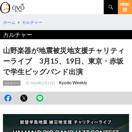
検
索
コ
ン
テ
ホーム
>
カルチャー
ン
カルチャー
ツ
へ
移
山野楽器が地震被災地支援チャリティ
動
ーライブ 3月15、19日、東京・赤坂
で学生ビッグバンド出演
Kyodo Weekly
2024年2月21日
カルチャー