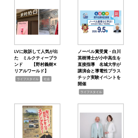
LVに敗訴して人気が出
ノーベル賞受賞・白川
た ミルクティーブラ
英樹博士が小中高生を
ンド 【野村義樹✕
直接指導 名城大学が
リアルワールド】
講演会と導電性プラス
チック実験イベントを
,
,
ライフスタイル
社会
開催
,
ライフスタイル