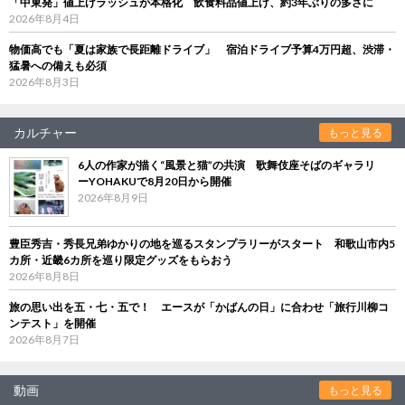
「中東発」値上げラッシュが本格化 飲食料品値上げ、約3年ぶりの多さに
2026年8月4日
物価高でも「夏は家族で長距離ドライブ」 宿泊ドライブ予算4万円超、渋滞・
猛暑への備えも必須
2026年8月3日
カルチャー
もっと見る
6人の作家が描く“風景と猫”の共演 歌舞伎座そばのギャラリ
ーYOHAKUで8月20日から開催
2026年8月9日
豊臣秀吉・秀長兄弟ゆかりの地を巡るスタンプラリーがスタート 和歌山市内5
カ所・近畿6カ所を巡り限定グッズをもらおう
2026年8月8日
旅の思い出を五・七・五で！ エースが「かばんの日」に合わせ「旅行川柳コ
ンテスト」を開催
2026年8月7日
動画
もっと見る