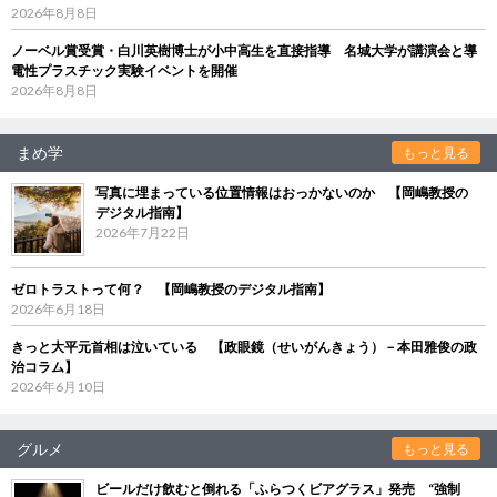
2026年8月8日
ノーベル賞受賞・白川英樹博士が小中高生を直接指導 名城大学が講演会と導
電性プラスチック実験イベントを開催
2026年8月8日
まめ学
もっと見る
写真に埋まっている位置情報はおっかないのか 【岡嶋教授の
デジタル指南】
2026年7月22日
ゼロトラストって何？ 【岡嶋教授のデジタル指南】
2026年6月18日
きっと大平元首相は泣いている 【政眼鏡（せいがんきょう）－本田雅俊の政
治コラム】
2026年6月10日
グルメ
もっと見る
ビールだけ飲むと倒れる「ふらつくビアグラス」発売 “強制