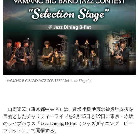
「YAMANO BIG BAND JAZZ CONTEST “Selection Stage”」
山野楽器（東京都中央区）は、能登半島地震の被災地支援を
目的としたチャリティーライブを3月15日と19日に東京・赤坂
のライブハウス「Jazz Dining B-flat（ジャズダイニング ビー
フラット）」で開催する。