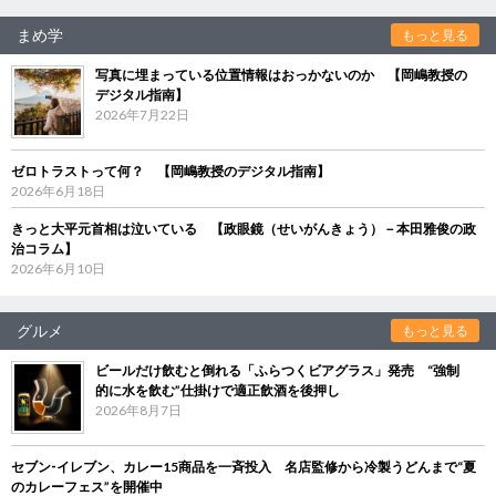
まめ学
もっと見る
写真に埋まっている位置情報はおっかないのか 【岡嶋教授の
デジタル指南】
2026年7月22日
ゼロトラストって何？ 【岡嶋教授のデジタル指南】
2026年6月18日
きっと大平元首相は泣いている 【政眼鏡（せいがんきょう）－本田雅俊の政
治コラム】
2026年6月10日
グルメ
もっと見る
ビールだけ飲むと倒れる「ふらつくビアグラス」発売 “強制
的に水を飲む”仕掛けで適正飲酒を後押し
2026年8月7日
セブン‐イレブン、カレー15商品を一斉投入 名店監修から冷製うどんまで“夏
のカレーフェス”を開催中