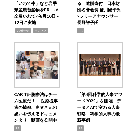
「いわて牛」など岩手
る 遺贈寄付 日本財
県産農畜産物をPR JA
団名誉会長 笹川陽平氏
全農いわてが8月10日～
×フリーアナウンサー
12日に実施
長野智子氏
,
,
スポーツ
ビジネス
PR
CAR T細胞療法はチー
「第4回科学的人事アワ
ム医療だ！ 医療従事
ード2025」を開催 デ
者の情熱、患者さんの
ータとAIで変わる人事
思いを伝えるドキュメ
戦略 科学的人事の最
ンタリー動画を公開中
新事例
PR
PR