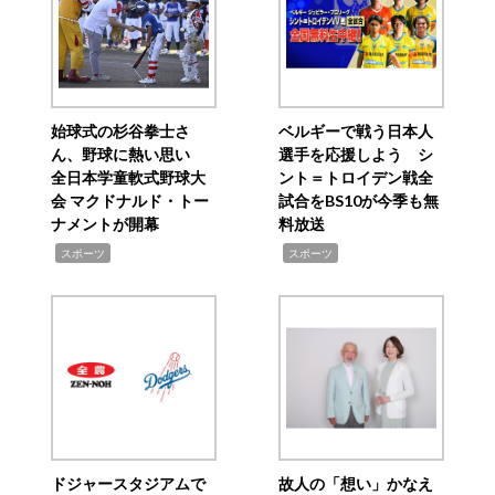
始球式の杉谷拳士さ
ベルギーで戦う日本人
ん、野球に熱い思い
選手を応援しよう シ
全日本学童軟式野球大
ント＝トロイデン戦全
会 マクドナルド・トー
試合をBS10が今季も無
ナメントが開幕
料放送
,
,
スポーツ
スポーツ
ドジャースタジアムで
故人の「想い」かなえ