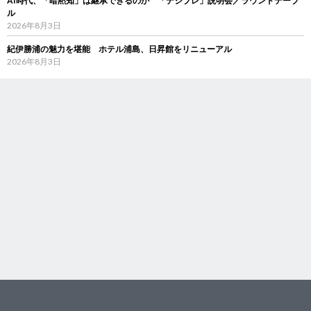
AI時代、「暗黙知」は継承できるのか 「デジブレ」説明会／ラウンドテーブ
ル
2026年8月3日
紀伊勝浦の魅力を堪能 ホテル浦島、日昇館をリニューアル
2026年8月3日