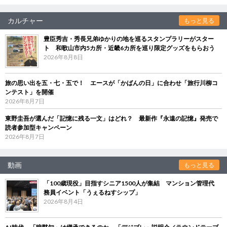
カルチャー
もっと見る
豊臣秀吉・秀長兄弟ゆかりの地を巡るスタンプラリーがスター
ト 和歌山市内5カ所・近畿6カ所を巡り限定グッズをもらおう
2026年8月8日
旅の思い出を五・七・五で！ エースが「かばんの日」に合わせ「旅行川柳コ
ンテスト」を開催
2026年8月7日
東野圭吾が選んだ「記憶に残る一文」はどれ？ 最新作『永遠の記憶』発売で
読者参加型キャンペーン
2026年8月7日
動画
もっと見る
「100歳現役」目指すシニア1500人が集結 マンション管理代
務員イベント「うぇるねすシップ」
2026年8月4日