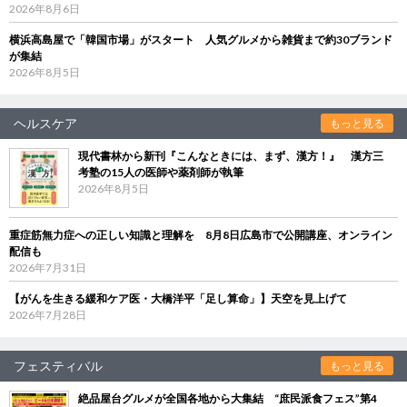
2026年8月6日
横浜高島屋で「韓国市場」がスタート 人気グルメから雑貨まで約30ブランド
が集結
2026年8月5日
ヘルスケア
もっと見る
現代書林から新刊『こんなときには、まず、漢方！』 漢方三
考塾の15人の医師や薬剤師が執筆
2026年8月5日
重症筋無力症への正しい知識と理解を 8月8日広島市で公開講座、オンライン
配信も
2026年7月31日
【がんを生きる緩和ケア医・大橋洋平「足し算命」】天空を見上げて
2026年7月28日
フェスティバル
もっと見る
絶品屋台グルメが全国各地から大集結 “庶民派食フェス”第4