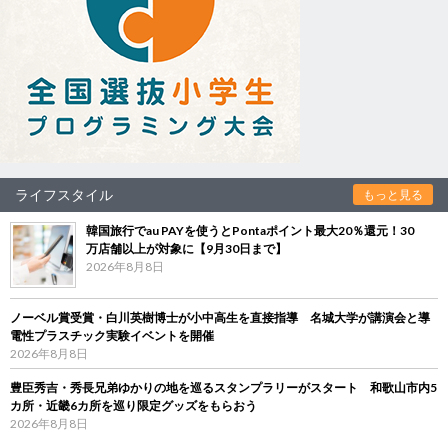
ライフスタイル
もっと見る
韓国旅行でau PAYを使うとPontaポイント最大20％還元！30
万店舗以上が対象に【9月30日まで】
2026年8月8日
ノーベル賞受賞・白川英樹博士が小中高生を直接指導 名城大学が講演会と導
電性プラスチック実験イベントを開催
2026年8月8日
豊臣秀吉・秀長兄弟ゆかりの地を巡るスタンプラリーがスタート 和歌山市内5
カ所・近畿6カ所を巡り限定グッズをもらおう
2026年8月8日