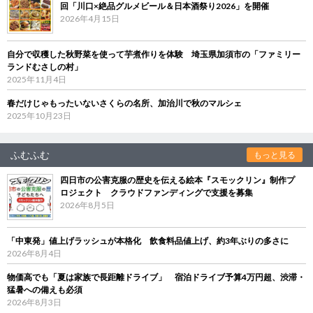
回「川口×絶品グルメビール＆日本酒祭り2026」を開催
2026年4月15日
自分で収穫した秋野菜を使って芋煮作りを体験 埼玉県加須市の「ファミリー
ランドむさしの村」
2025年11月4日
春だけじゃもったいないさくらの名所、加治川で秋のマルシェ
2025年10月23日
ふむふむ
もっと見る
四日市の公害克服の歴史を伝える絵本『スモックリン』制作プ
ロジェクト クラウドファンディングで支援を募集
2026年8月5日
「中東発」値上げラッシュが本格化 飲食料品値上げ、約3年ぶりの多さに
2026年8月4日
物価高でも「夏は家族で長距離ドライブ」 宿泊ドライブ予算4万円超、渋滞・
猛暑への備えも必須
2026年8月3日