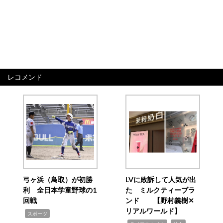
レコメンド
弓ヶ浜（鳥取）が初勝
LVに敗訴して人気が出
利 全日本学童野球の1
た ミルクティーブラ
回戦
ンド 【野村義樹✕
リアルワールド】
,
スポーツ