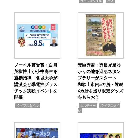
,
,
ライフスタイル
社会
ノーベル賞受賞・白川
豊臣秀吉・秀長兄弟ゆ
英樹博士が小中高生を
かりの地を巡るスタン
直接指導 名城大学が
プラリーがスタート
講演会と導電性プラス
和歌山市内5カ所・近畿
チック実験イベントを
6カ所を巡り限定グッズ
開催
をもらおう
,
,
,
ライフスタイル
カルチャー
ライフスタイ
ル