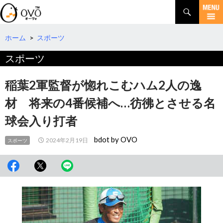
検
索
コ
ン
テ
ホーム
>
スポーツ
ン
スポーツ
ツ
へ
移
稲葉2軍監督が惚れこむハム2人の逸
動
材 将来の4番候補へ…彷彿とさせる名
球会入り打者
bdot by OVO
2024年2月19日
スポーツ