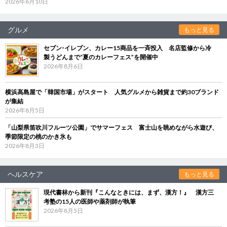
2026年6月10日
グルメ
もっと見る
セブン‐イレブン、カレー15商品を一斉投入 名店監修から冷
製うどんまで“夏のカレーフェス”を開催中
2026年8月6日
横浜高島屋で「韓国市場」がスタート 人気グルメから雑貨まで約30ブランド
が集結
2026年8月5日
「山梨県笛吹川フルーツ公園」でサマーフェス 富士山を眺めながら水遊び、
季節限定の桃のかき氷も
2026年8月3日
ヘルスケア
もっと見る
現代書林から新刊『こんなときには、まず、漢方！』 漢方三
考塾の15人の医師や薬剤師が執筆
2026年8月5日