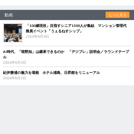
動画
もっと見る
「100歳現役」目指すシニア1500人が集結 マンション管理代
務員イベント「うぇるねすシップ」
2026年8月4日
AI時代、「暗黙知」は継承できるのか 「デジブレ」説明会／ラウンドテーブ
ル
2026年8月3日
紀伊勝浦の魅力を堪能 ホテル浦島、日昇館をリニューアル
2026年8月3日