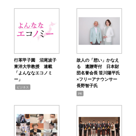
行革甲子園 沼尾波子
故人の「想い」かなえ
東洋大学教授 連載
る 遺贈寄付 日本財
「よんななエコノミ
団名誉会長 笹川陽平氏
ー」
×フリーアナウンサー
長野智子氏
,
ビジネス
PR