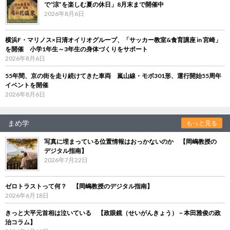
で“涼”を楽しむ夏の休日」8月末まで開催中
2026年8月6日
横浜F・マリノス×日清オイリオグループ、「サッカー教室&食育講座 in 宮崎」
を開催 小学1年生～3年生の身体づくりをサポート
2026年8月6日
55年間、京の街を走り続けてきた車両 嵐山線・モボ301形、運行開始55周年
イベントを開催
2026年8月6日
まめ学
もっと見る
写真に埋まっている位置情報はおっかないのか 【岡嶋教授の
デジタル指南】
2026年7月22日
ゼロトラストって何？ 【岡嶋教授のデジタル指南】
2026年6月18日
きっと大平元首相は泣いている 【政眼鏡（せいがんきょう）－本田雅俊の政
治コラム】