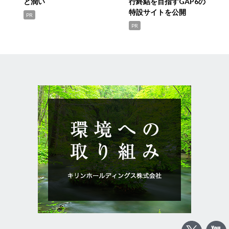
と潤い
行終結を目指すGAP6の
特設サイトを公開
PR
PR