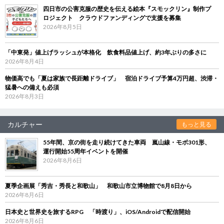
四日市の公害克服の歴史を伝える絵本『スモックリン』制作プ
ロジェクト クラウドファンディングで支援を募集
2026年8月5日
「中東発」値上げラッシュが本格化 飲食料品値上げ、約3年ぶりの多さに
2026年8月4日
物価高でも「夏は家族で長距離ドライブ」 宿泊ドライブ予算4万円超、渋滞・
猛暑への備えも必須
2026年8月3日
カルチャー
もっと見る
55年間、京の街を走り続けてきた車両 嵐山線・モボ301形、
運行開始55周年イベントを開催
2026年8月6日
夏季企画展「秀吉・秀長と和歌山」 和歌山市立博物館で8月8日から
2026年8月6日
日本史と世界史を旅するRPG 「時渡り」、iOS/Androidで配信開始
2026年8月6日