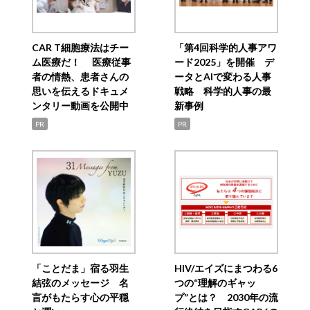
CAR T細胞療法はチー
「第4回科学的人事アワ
ム医療だ！ 医療従事
ード2025」を開催 デ
者の情熱、患者さんの
ータとAIで変わる人事
思いを伝えるドキュメ
戦略 科学的人事の最
ンタリー動画を公開中
新事例
PR
PR
「ことだま」宿る羽生
HIV/エイズにまつわる6
結弦のメッセージ 名
つの“理解のギャッ
言がもたらす心の平穏
プ”とは？ 2030年の流