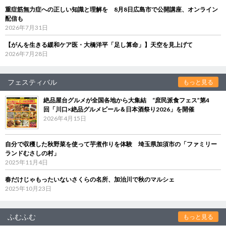
重症筋無力症への正しい知識と理解を 8月8日広島市で公開講座、オンライン
配信も
2026年7月31日
【がんを生きる緩和ケア医・大橋洋平「足し算命」】天空を見上げて
2026年7月28日
フェスティバル
もっと見る
絶品屋台グルメが全国各地から大集結 “庶民派食フェス”第4
回「川口×絶品グルメビール＆日本酒祭り2026」を開催
2026年4月15日
自分で収穫した秋野菜を使って芋煮作りを体験 埼玉県加須市の「ファミリー
ランドむさしの村」
2025年11月4日
春だけじゃもったいないさくらの名所、加治川で秋のマルシェ
2025年10月23日
ふむふむ
もっと見る