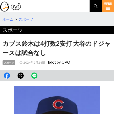
検
索
コ
ン
テ
ホーム
>
スポーツ
ン
スポーツ
ツ
へ
移
カブス鈴木は4打数2安打 大谷のドジャ
動
ースは試合なし
bdot by OVO
2024年5月24日
スポーツ