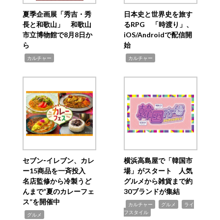
夏季企画展「秀吉・秀
日本史と世界史を旅す
長と和歌山」 和歌山
るRPG 「時渡り」、
市立博物館で8月8日か
iOS/Androidで配信開
ら
始
,
,
カルチャー
カルチャー
セブン‐イレブン、カレ
横浜高島屋で「韓国市
ー15商品を一斉投入
場」がスタート 人気
名店監修から冷製うど
グルメから雑貨まで約
んまで“夏のカレーフェ
30ブランドが集結
ス”を開催中
,
,
,
カルチャー
グルメ
ライ
フスタイル
,
グルメ