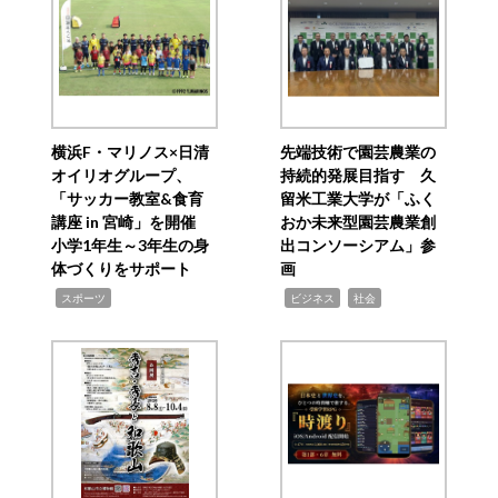
横浜F・マリノス×日清
先端技術で園芸農業の
オイリオグループ、
持続的発展目指す 久
「サッカー教室&食育
留米工業大学が「ふく
講座 in 宮崎」を開催
おか未来型園芸農業創
小学1年生～3年生の身
出コンソーシアム」参
体づくりをサポート
画
,
,
,
スポーツ
ビジネス
社会