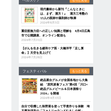
ヘルスケア
もっと見る
現代書林から新刊『こんなときに
は、まず、漢方！』 漢方三考塾の
15人の医師や薬剤師が執筆
2026年8月5日
重症筋無力症への正しい知識と理解を 8月8日広島
市で公開講座、オンライン配信も
2026年7月31日
【がんを生きる緩和ケア医・大橋洋平「足し算
命」】天空を見上げて
2026年7月28日
フェスティバル
もっと見る
絶品屋台グルメが全国各地から大集
結 “庶民派食フェス”第4回「川口×
絶品グルメビール＆日本酒祭り
2026」を開催
2026年4月15日
自分で収穫した秋野菜を使って芋煮作りを体験 埼
玉県加須市の「ファミリーランドむさしの村」