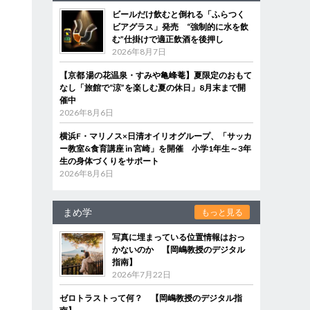
ビールだけ飲むと倒れる「ふらつく
ビアグラス」発売 “強制的に水を飲
む”仕掛けで適正飲酒を後押し
2026年8月7日
【京都 湯の花温泉・すみや亀峰菴】夏限定のおもて
なし「旅館で“涼”を楽しむ夏の休日」8月末まで開
催中
2026年8月6日
横浜F・マリノス×日清オイリオグループ、「サッカ
ー教室&食育講座 in 宮崎」を開催 小学1年生～3年
生の身体づくりをサポート
2026年8月6日
まめ学
もっと見る
写真に埋まっている位置情報はおっ
かないのか 【岡嶋教授のデジタル
指南】
2026年7月22日
ゼロトラストって何？ 【岡嶋教授のデジタル指