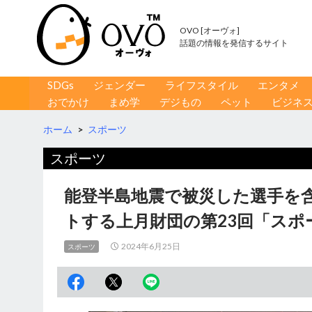
OVO [オーヴォ]
話題の情報を発信するサイト
コンテンツへ移動
検
SDGs
ジェンダー
ライフスタイル
エンタメ
索
おでかけ
まめ学
デジもの
ペット
ビジネ
ホーム
>
スポーツ
スポーツ
能登半島地震で被災した選手を
トする上月財団の第23回「スポ
2024年6月25日
スポーツ