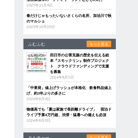
2025年11月4日
春だけじゃもったいないさくらの名所、加治川で秋
のマルシェ
2025年10月23日
ふむふむ
もっと見る
四日市の公害克服の歴史を伝える絵
本『スモックリン』制作プロジェク
ト クラウドファンディングで支援
を募集
2026年8月5日
「中東発」値上げラッシュが本格化 飲食料品値上
げ、約3年ぶりの多さに
2026年8月4日
物価高でも「夏は家族で長距離ドライブ」 宿泊ド
ライブ予算4万円超、渋滞・猛暑への備えも必須
2026年8月3日
カルチャー
もっと見る