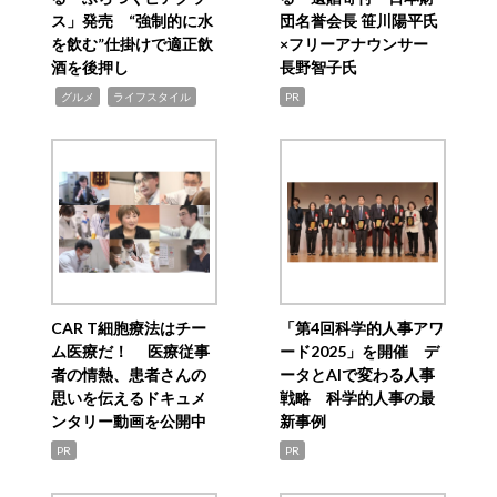
ス」発売 “強制的に水
団名誉会長 笹川陽平氏
を飲む”仕掛けで適正飲
×フリーアナウンサー
酒を後押し
長野智子氏
,
,
グルメ
ライフスタイル
PR
CAR T細胞療法はチー
「第4回科学的人事アワ
ム医療だ！ 医療従事
ード2025」を開催 デ
者の情熱、患者さんの
ータとAIで変わる人事
思いを伝えるドキュメ
戦略 科学的人事の最
ンタリー動画を公開中
新事例
PR
PR