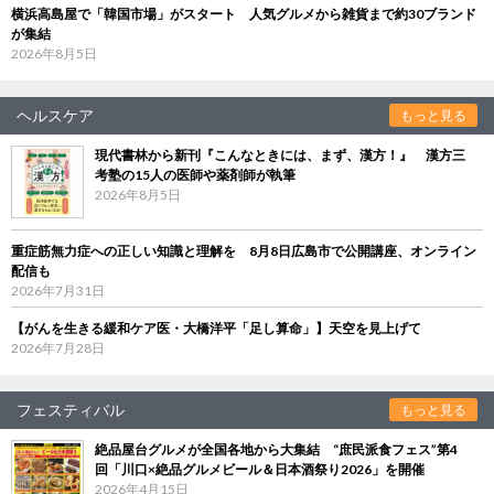
横浜高島屋で「韓国市場」がスタート 人気グルメから雑貨まで約30ブランド
が集結
2026年8月5日
ヘルスケア
もっと見る
現代書林から新刊『こんなときには、まず、漢方！』 漢方三
考塾の15人の医師や薬剤師が執筆
2026年8月5日
重症筋無力症への正しい知識と理解を 8月8日広島市で公開講座、オンライン
配信も
2026年7月31日
【がんを生きる緩和ケア医・大橋洋平「足し算命」】天空を見上げて
2026年7月28日
フェスティバル
もっと見る
絶品屋台グルメが全国各地から大集結 “庶民派食フェス”第4
回「川口×絶品グルメビール＆日本酒祭り2026」を開催
2026年4月15日