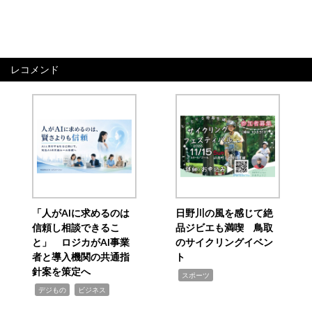
レコメンド
「人がAIに求めるのは
日野川の風を感じて絶
信頼し相談できるこ
品ジビエも満喫 鳥取
と」 ロジカがAI事業
のサイクリングイベン
者と導入機関の共通指
ト
針案を策定へ
,
スポーツ
,
,
デジもの
ビジネス