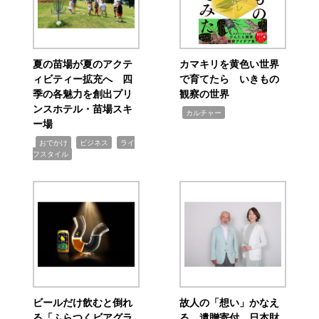
夏の苗場が夏のアクテ
カマキリを黄色い世界
ィビティー拡充へ 四
で育てたら いきもの
季の各魅力を創出プリ
観察の世界
ンスホテル・苗場スキ
,
カルチャー
ー場
,
,
,
おでかけ
ビジネス
ライ
フスタイル
ビールだけ飲むと倒れ
故人の「想い」かなえ
る「ふらつくビアグラ
る 遺贈寄付 日本財