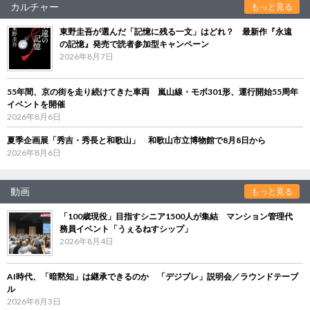
カルチャー
もっと見る
東野圭吾が選んだ「記憶に残る一文」はどれ？ 最新作『永遠
の記憶』発売で読者参加型キャンペーン
2026年8月7日
55年間、京の街を走り続けてきた車両 嵐山線・モボ301形、運行開始55周年
イベントを開催
2026年8月6日
夏季企画展「秀吉・秀長と和歌山」 和歌山市立博物館で8月8日から
2026年8月6日
動画
もっと見る
「100歳現役」目指すシニア1500人が集結 マンション管理代
務員イベント「うぇるねすシップ」
2026年8月4日
AI時代、「暗黙知」は継承できるのか 「デジブレ」説明会／ラウンドテーブ
ル
2026年8月3日