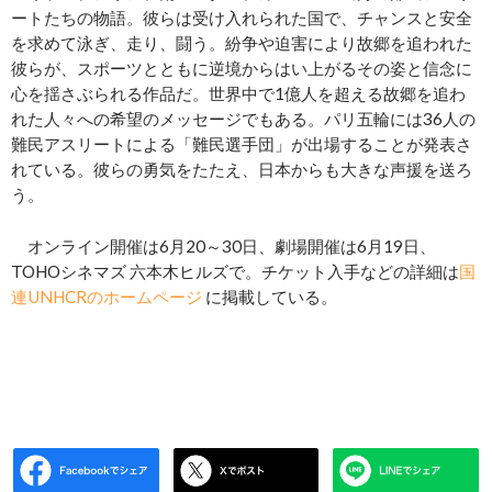
ートたちの物語。彼らは受け入れられた国で、チャンスと安全
を求めて泳ぎ、走り、闘う。紛争や迫害により故郷を追われた
彼らが、スポーツとともに逆境からはい上がるその姿と信念に
心を揺さぶられる作品だ。世界中で1億人を超える故郷を追わ
れた人々への希望のメッセージでもある。パリ五輪には36人の
難民アスリートによる「難民選手団」が出場することが発表さ
れている。彼らの勇気をたたえ、日本からも大きな声援を送ろ
う。
オンライン開催は6月20～30日、劇場開催は6月19日、
TOHOシネマズ 六本木ヒルズで。チケット入手などの詳細は
国
連UNHCRのホームページ
に掲載している。