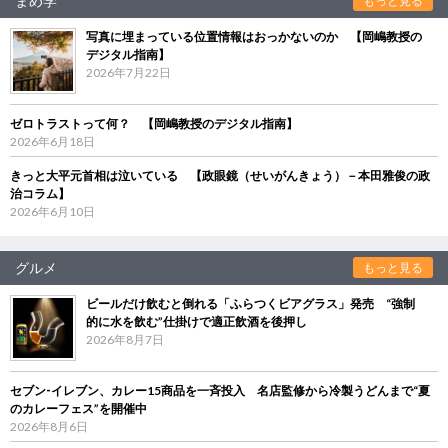
まめ学
もっと見る
写真に埋まっている位置情報はおっかないのか 【岡嶋教授の
デジタル指南】
2026年7月22日
ゼロトラストって何？ 【岡嶋教授のデジタル指南】
2026年6月18日
きっと大平元首相は泣いている 【政眼鏡（せいがんきょう）－本田雅俊の政
治コラム】
2026年6月10日
グルメ
もっと見る
ビールだけ飲むと倒れる「ふらつくビアグラス」発売 “強制
的に水を飲む”仕掛けで適正飲酒を後押し
2026年8月7日
セブン‐イレブン、カレー15商品を一斉投入 名店監修から冷製うどんまで“夏
のカレーフェス”を開催中
2026年8月6日