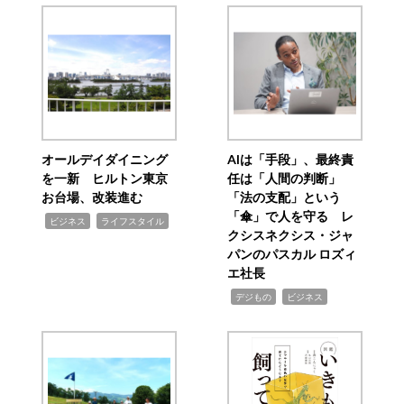
オールデイダイニング
AIは「手段」、最終責
を一新 ヒルトン東京
任は「人間の判断」
お台場、改装進む
「法の支配」という
「傘」で人を守る レ
,
,
ビジネス
ライフスタイル
クシスネクシス・ジャ
パンのパスカル ロズィ
エ社長
,
,
デジもの
ビジネス