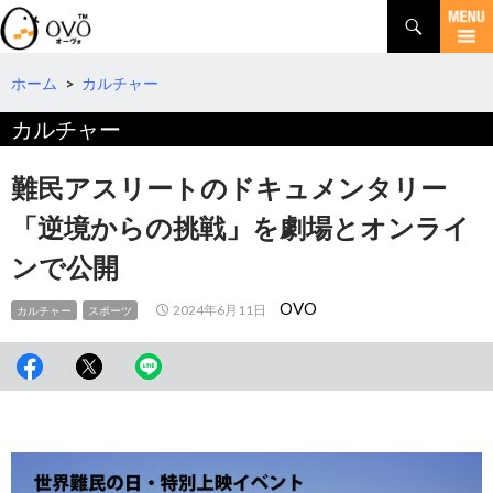
検
索
コ
ン
テ
ホーム
>
カルチャー
ン
カルチャー
ツ
へ
移
難民アスリートのドキュメンタリー
動
「逆境からの挑戦」を劇場とオンライ
ンで公開
OVO
2024年6月11日
カルチャー
スポーツ