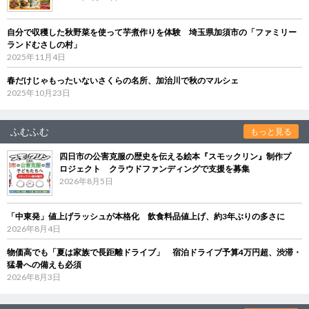
自分で収穫した秋野菜を使って芋煮作りを体験 埼玉県加須市の「ファミリー
ランドむさしの村」
2025年11月4日
春だけじゃもったいないさくらの名所、加治川で秋のマルシェ
2025年10月23日
ふむふむ
もっと見る
四日市の公害克服の歴史を伝える絵本『スモックリン』制作プ
ロジェクト クラウドファンディングで支援を募集
2026年8月5日
「中東発」値上げラッシュが本格化 飲食料品値上げ、約3年ぶりの多さに
2026年8月4日
物価高でも「夏は家族で長距離ドライブ」 宿泊ドライブ予算4万円超、渋滞・
猛暑への備えも必須
2026年8月3日