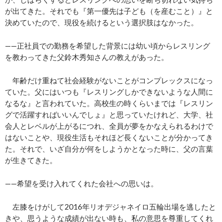
が出てきた。それでも『第一優先は子ども（を産むこと）』と
決めていたので、現役を続けるという選択肢はなかった。
——正社員での勤務を希望した背景には幼い頃からレスリング
を教わってきた父鈴木秀知さんの教えがあった。
年齢だけ重ねて社会経験がないことがコンプレックスになっ
ていた。父にはいつも『レスリングしかできないような人間に
なるな』と言われていた。高校生の時くらいまでは『レスリン
グで活躍すればいいんでしょ』と思っていたけれど、大学、社
会人とレベルが上がるにつれ、全員が夢をかなえられるわけで
はないことや、現役生活もそれほど長くないことが分かってき
た。それで、いざ自分が何をしようかとなった時に、父の言葉
が生きてきた。
——希望を受け入れてくれた会社への思いは。
左膝をけがして2016年リオデジャネイロ五輪出場を逃したと
きや、思うような成績が出ない時も、私の意思を尊重してくれ