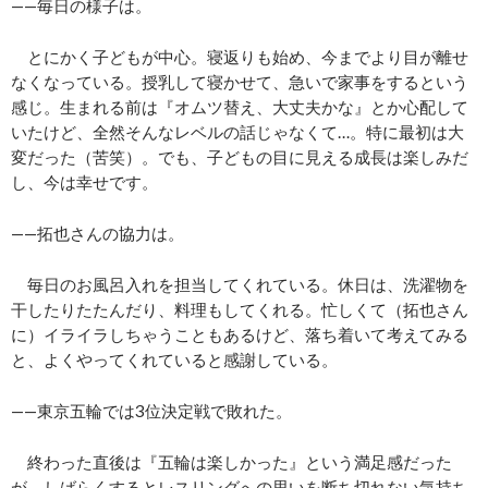
——毎日の様子は。
とにかく子どもが中心。寝返りも始め、今までより目が離せ
なくなっている。授乳して寝かせて、急いで家事をするという
感じ。生まれる前は『オムツ替え、大丈夫かな』とか心配して
いたけど、全然そんなレベルの話じゃなくて…。特に最初は大
変だった（苦笑）。でも、子どもの目に見える成長は楽しみだ
し、今は幸せです。
——拓也さんの協力は。
毎日のお風呂入れを担当してくれている。休日は、洗濯物を
干したりたたんだり、料理もしてくれる。忙しくて（拓也さん
に）イライラしちゃうこともあるけど、落ち着いて考えてみる
と、よくやってくれていると感謝している。
——東京五輪では3位決定戦で敗れた。
終わった直後は『五輪は楽しかった』という満足感だった
が、しばらくするとレスリングへの思いを断ち切れない気持ち