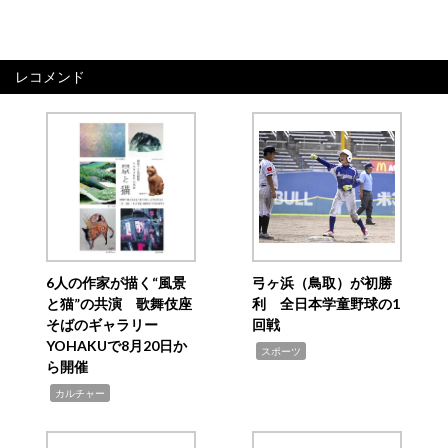
レコメンド
6人の作家が描く“風景
弓ヶ浜（鳥取）が初勝
と猫”の共演 歌舞伎座
利 全日本学童野球の1
そばのギャラリー
回戦
YOHAKUで8月20日か
,
スポーツ
ら開催
,
カルチャー