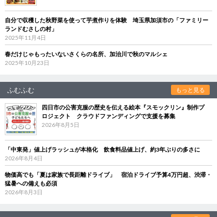
自分で収穫した秋野菜を使って芋煮作りを体験 埼玉県加須市の「ファミリー
ランドむさしの村」
2025年11月4日
春だけじゃもったいないさくらの名所、加治川で秋のマルシェ
2025年10月23日
ふむふむ
もっと見る
四日市の公害克服の歴史を伝える絵本『スモックリン』制作プ
ロジェクト クラウドファンディングで支援を募集
2026年8月5日
「中東発」値上げラッシュが本格化 飲食料品値上げ、約3年ぶりの多さに
2026年8月4日
物価高でも「夏は家族で長距離ドライブ」 宿泊ドライブ予算4万円超、渋滞・
猛暑への備えも必須
2026年8月3日