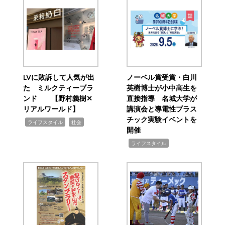
LVに敗訴して人気が出
ノーベル賞受賞・白川
た ミルクティーブラ
英樹博士が小中高生を
ンド 【野村義樹✕
直接指導 名城大学が
リアルワールド】
講演会と導電性プラス
チック実験イベントを
,
,
ライフスタイル
社会
開催
,
ライフスタイル