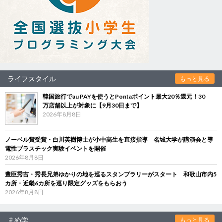
ライフスタイル
もっと見る
韓国旅行でau PAYを使うとPontaポイント最大20％還元！30
万店舗以上が対象に【9月30日まで】
2026年8月8日
ノーベル賞受賞・白川英樹博士が小中高生を直接指導 名城大学が講演会と導
電性プラスチック実験イベントを開催
2026年8月8日
豊臣秀吉・秀長兄弟ゆかりの地を巡るスタンプラリーがスタート 和歌山市内5
カ所・近畿6カ所を巡り限定グッズをもらおう
2026年8月8日
まめ学
もっと見る