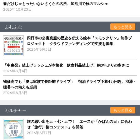
春だけじゃもったいないさくらの名所、加治川で秋のマルシェ
2025年10月23日
ふむふむ
もっと見る
四日市の公害克服の歴史を伝える絵本『スモックリン』制作プ
ロジェクト クラウドファンディングで支援を募集
2026年8月5日
「中東発」値上げラッシュが本格化 飲食料品値上げ、約3年ぶりの多さに
2026年8月4日
物価高でも「夏は家族で長距離ドライブ」 宿泊ドライブ予算4万円超、渋滞・
猛暑への備えも必須
2026年8月3日
カルチャー
もっと見る
旅の思い出を五・七・五で！ エースが「かばんの日」に合わ
せ「旅行川柳コンテスト」を開催
2026年8月7日