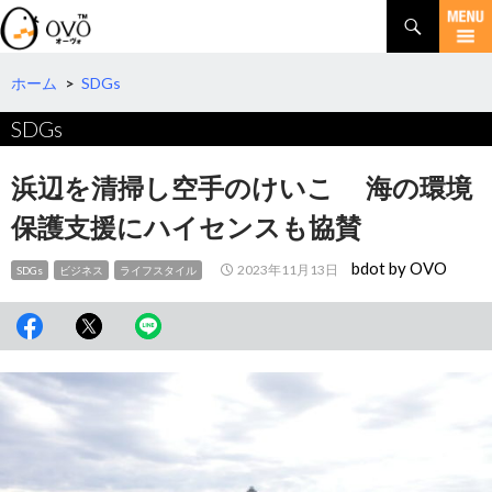
検
索
コ
ン
テ
ホーム
>
SDGs
ン
SDGs
ツ
へ
移
浜辺を清掃し空手のけいこ 海の環境
動
保護支援にハイセンスも協賛
bdot by OVO
2023年11月13日
SDGs
ビジネス
ライフスタイル