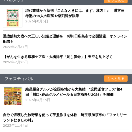
現代書林から新刊『こんなときには、まず、漢方！』 漢方三
考塾の15人の医師や薬剤師が執筆
2026年8月5日
重症筋無力症への正しい知識と理解を 8月8日広島市で公開講座、オンライン
配信も
2026年7月31日
【がんを生きる緩和ケア医・大橋洋平「足し算命」】天空を見上げて
2026年7月28日
フェスティバル
もっと見る
絶品屋台グルメが全国各地から大集結 “庶民派食フェス”第4
回「川口×絶品グルメビール＆日本酒祭り2026」を開催
2026年4月15日
自分で収穫した秋野菜を使って芋煮作りを体験 埼玉県加須市の「ファミリー
ランドむさしの村」
2025年11月4日