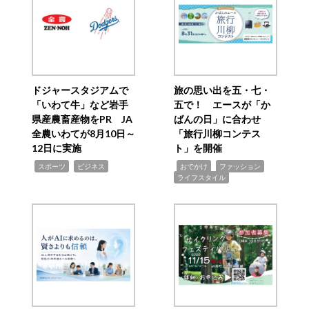
ドジャースタジアムで
旅の思い出を五・七・
「いわて牛」など岩手
五で！ エースが「か
県産農畜産物をPR JA
ばんの日」に合わせ
全農いわてが8月10日～
「旅行川柳コンテス
12日に実施
ト」を開催
,
,
,
,
,
スポーツ
ビジネス
おでかけ
ファッション
ライフスタイル