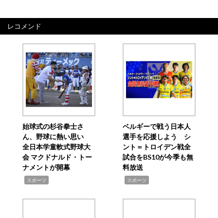
レコメンド
始球式の杉谷拳士さ
ベルギーで戦う日本人
ん、野球に熱い思い
選手を応援しよう シ
全日本学童軟式野球大
ント＝トロイデン戦全
会 マクドナルド・トー
試合をBS10が今季も無
ナメントが開幕
料放送
,
,
スポーツ
スポーツ