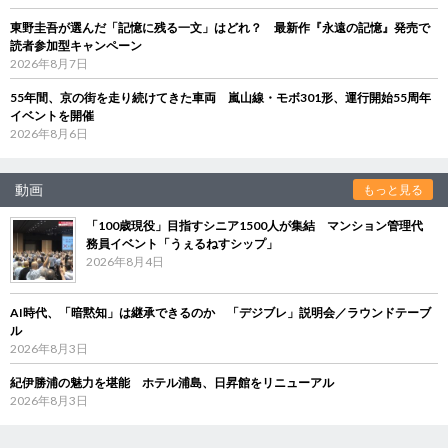
東野圭吾が選んだ「記憶に残る一文」はどれ？ 最新作『永遠の記憶』発売で
読者参加型キャンペーン
2026年8月7日
55年間、京の街を走り続けてきた車両 嵐山線・モボ301形、運行開始55周年
イベントを開催
2026年8月6日
動画
もっと見る
「100歳現役」目指すシニア1500人が集結 マンション管理代
務員イベント「うぇるねすシップ」
2026年8月4日
AI時代、「暗黙知」は継承できるのか 「デジブレ」説明会／ラウンドテーブ
ル
2026年8月3日
紀伊勝浦の魅力を堪能 ホテル浦島、日昇館をリニューアル
2026年8月3日