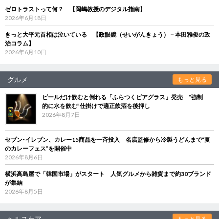
ゼロトラストって何？ 【岡嶋教授のデジタル指南】
2026年6月18日
きっと大平元首相は泣いている 【政眼鏡（せいがんきょう）－本田雅俊の政
治コラム】
2026年6月10日
グルメ
もっと見る
ビールだけ飲むと倒れる「ふらつくビアグラス」発売 “強制
的に水を飲む”仕掛けで適正飲酒を後押し
2026年8月7日
セブン‐イレブン、カレー15商品を一斉投入 名店監修から冷製うどんまで“夏
のカレーフェス”を開催中
2026年8月6日
横浜高島屋で「韓国市場」がスタート 人気グルメから雑貨まで約30ブランド
が集結
2026年8月5日
ヘルスケア
もっと見る