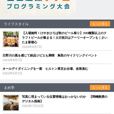
ライフスタイル
もっと見る
【入場無料！けやきひろば秋のビール祭り】300種類以上のク
ラフトビールが集まる！土日祝日はアーリーオープンも｜さい
たま新都心
2026年8月7日
日野川の風を感じて絶品ジビエも満喫 鳥取のサイクリングイベント
2026年8月7日
オールデイダイニングを一新 ヒルトン東京お台場、改装進む
2026年8月7日
まめ学
もっと見る
写真に埋まっている位置情報はおっかないのか 【岡嶋教授の
デジタル指南】
2026年7月22日