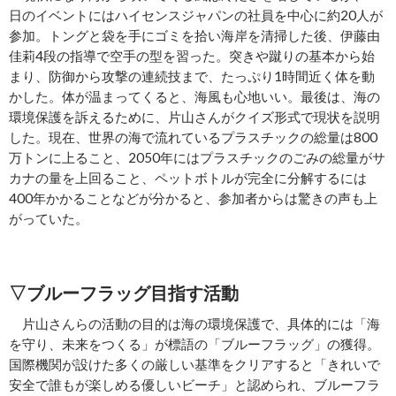
日のイベントにはハイセンスジャパンの社員を中心に約20人が
参加。トングと袋を手にゴミを拾い海岸を清掃した後、伊藤由
佳莉4段の指導で空手の型を習った。突きや蹴りの基本から始
まり、防御から攻撃の連続技まで、たっぷり1時間近く体を動
かした。体が温まってくると、海風も心地いい。最後は、海の
環境保護を訴えるために、片山さんがクイズ形式で現状を説明
した。現在、世界の海で流れているプラスチックの総量は800
万トンに上ること、2050年にはプラスチックのごみの総量がサ
カナの量を上回ること、ペットボトルが完全に分解するには
400年かかることなどが分かると、参加者からは驚きの声も上
がっていた。
▽ブルーフラッグ目指す活動
片山さんらの活動の目的は海の環境保護で、具体的には「海
を守り、未来をつくる」が標語の「ブルーフラッグ」の獲得。
国際機関が設けた多くの厳しい基準をクリアすると「きれいで
安全で誰もが楽しめる優しいビーチ」と認められ、ブルーフラ