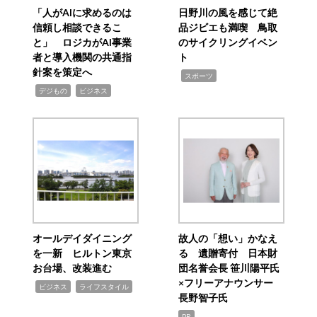
「人がAIに求めるのは
日野川の風を感じて絶
信頼し相談できるこ
品ジビエも満喫 鳥取
と」 ロジカがAI事業
のサイクリングイベン
者と導入機関の共通指
ト
針案を策定へ
,
スポーツ
,
,
デジもの
ビジネス
オールデイダイニング
故人の「想い」かなえ
を一新 ヒルトン東京
る 遺贈寄付 日本財
お台場、改装進む
団名誉会長 笹川陽平氏
×フリーアナウンサー
,
,
ビジネス
ライフスタイル
長野智子氏
PR