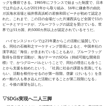
ッグを獲得できる。1985年にフランスで始まった制度で、日本
では片山さんらが2011年から取り組み、16年に鎌倉市の由比
ガ浜海水浴場と福井県高浜町の若狭和田ビーチが初めて認定さ
れた。これまで、この日の会場だった片瀬西浜など全国で11の
ビーチとマリーナが、ブルーフラッグの認定を受けている。世
界では51カ国、約5000カ所以上が認定されているそうだ。
ハイセンスジャパンでは21年夏からこの活動に協賛してい
る。同社の石橋和之マーケティング部長によると、中国本社の
漢字表記「海信」が含まれていることもあり、ブルーフラッグ
取得を目指す活動が、海がテーマのSDGs（持続可能な開発目
標）で、かつグローバルということで、同社の理念にも合うこ
とから支援を始めたという。「社員に社会の課題を意識しても
らい、活動を根付かせるのが第一段階。啓蒙（けいもう）を含
め一般の人も巻き込んだ活動にすることが第二段階になる」
と、今後の展望を話した。
▽SDGs実現へ二人三脚