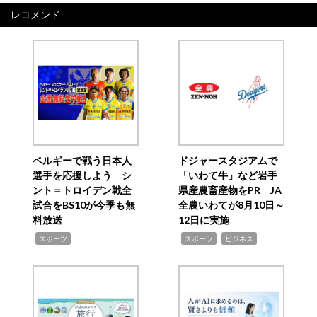
レコメンド
ベルギーで戦う日本人
ドジャースタジアムで
選手を応援しよう シ
「いわて牛」など岩手
ント＝トロイデン戦全
県産農畜産物をPR JA
試合をBS10が今季も無
全農いわてが8月10日～
料放送
12日に実施
,
,
,
スポーツ
スポーツ
ビジネス