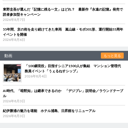
東野圭吾が選んだ「記憶に残る一文」はどれ？ 最新作『永遠の記憶』発売で
読者参加型キャンペーン
2026年8月7日
55年間、京の街を走り続けてきた車両 嵐山線・モボ301形、運行開始55周年
イベントを開催
2026年8月6日
動画
もっと見る
「100歳現役」目指すシニア1500人が集結 マンション管理代
務員イベント「うぇるねすシップ」
2026年8月4日
AI時代、「暗黙知」は継承できるのか 「デジブレ」説明会／ラウンドテーブ
ル
2026年8月3日
紀伊勝浦の魅力を堪能 ホテル浦島、日昇館をリニューアル
2026年8月3日