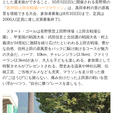
とした週末旅ができること。10月5日(日)に開催される長野県の
「
第39回上田古戦場ハーフマラソン
」は、真田幸村の里の原風
景を堪能できる大会。参加者募集は8月3日(日)まで。定員は
2000人(定員に達し次第募集終了)。
スタート・ゴールは長野県営上田野球場（上田古戦場公
園）。甲斐国の戦国大名・武田信玄と北信濃の戦国大名・村上
義清が16世紀に激闘を繰り広げたといわれる上田古戦場。豊か
な自然、信州上田の原風景をバックに駆け抜けるコースが魅力
の大会だ。ハーフ、10km、チャレンジラン(2.5km)、ファミリ
ーラン(2.5km)があり、大人も子どもも楽しめる。参加賞として
特製タオルがプレゼントされる。歴史ある温泉や神社仏閣、伝
統工芸、ご当地グルメなども充実、マラソンを走り切った後
の“ごほうび”にも困らない。痛み分けだった上田原の戦いを思
い浮かべつつ、“自分に勝つ”レースを楽しもう。