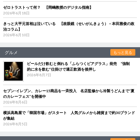
ゼロトラストって何？ 【岡嶋教授のデジタル指南】
2026年6月18日
きっと大平元首相は泣いている 【政眼鏡（せいがんきょう）－本田雅俊の政
治コラム】
2026年6月10日
グルメ
もっと見る
ビールだけ飲むと倒れる「ふらつくビアグラス」発売 “強制
的に水を飲む”仕掛けで適正飲酒を後押し
2026年8月7日
セブン‐イレブン、カレー15商品を一斉投入 名店監修から冷製うどんまで“夏
のカレーフェス”を開催中
2026年8月6日
横浜高島屋で「韓国市場」がスタート 人気グルメから雑貨まで約30ブランド
が集結
2026年8月5日