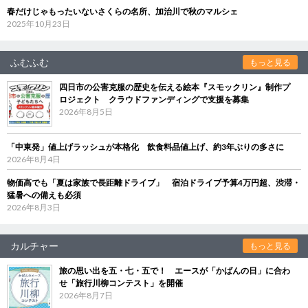
春だけじゃもったいないさくらの名所、加治川で秋のマルシェ
2025年10月23日
ふむふむ
もっと見る
四日市の公害克服の歴史を伝える絵本『スモックリン』制作プ
ロジェクト クラウドファンディングで支援を募集
2026年8月5日
「中東発」値上げラッシュが本格化 飲食料品値上げ、約3年ぶりの多さに
2026年8月4日
物価高でも「夏は家族で長距離ドライブ」 宿泊ドライブ予算4万円超、渋滞・
猛暑への備えも必須
2026年8月3日
カルチャー
もっと見る
旅の思い出を五・七・五で！ エースが「かばんの日」に合わ
せ「旅行川柳コンテスト」を開催
2026年8月7日