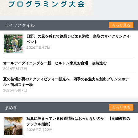
ライフスタイル
もっと見る
日野川の風を感じて絶品ジビエも満喫 鳥取のサイクリングイ
ベント
2026年8月7日
オールデイダイニングを一新 ヒルトン東京お台場、改装進む
2026年8月7日
夏の苗場が夏のアクティビティー拡充へ 四季の各魅力を創出プリンスホテ
ル・苗場スキー場
2026年8月7日
まめ学
もっと見る
写真に埋まっている位置情報はおっかないのか 【岡嶋教授の
デジタル指南】
2026年7月22日