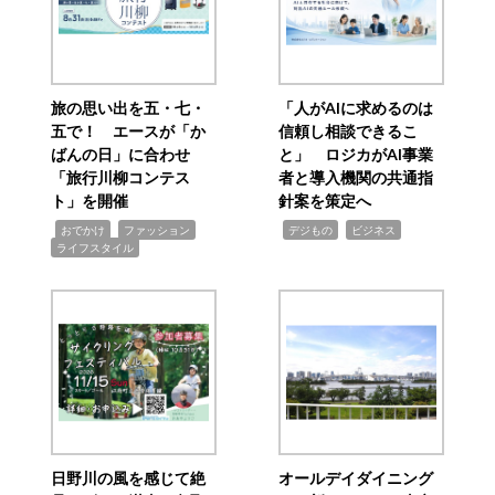
旅の思い出を五・七・
「人がAIに求めるのは
五で！ エースが「か
信頼し相談できるこ
ばんの日」に合わせ
と」 ロジカがAI事業
「旅行川柳コンテス
者と導入機関の共通指
ト」を開催
針案を策定へ
,
,
,
,
,
おでかけ
ファッション
デジもの
ビジネス
ライフスタイル
日野川の風を感じて絶
オールデイダイニング