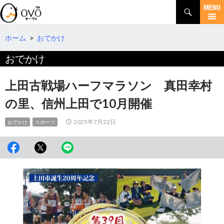
検
索
コ
ン
テ
ホーム
>
おでかけ
ン
おでかけ
ツ
へ
移
上田古戦場ハーフマラソン 真田幸村
動
の里、信州上田で10月開催
2025年7月22日
おでかけ
スポーツ