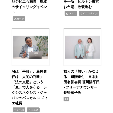
品ジビエも満喫 鳥取
を一新 ヒルトン東京
のサイクリングイベン
お台場、改装進む
ト
,
,
ビジネス
ライフスタイル
,
スポーツ
AIは「手段」、最終責
故人の「想い」かなえ
任は「人間の判断」
る 遺贈寄付 日本財
「法の支配」という
団名誉会長 笹川陽平氏
「傘」で人を守る レ
×フリーアナウンサー
クシスネクシス・ジャ
長野智子氏
パンのパスカル ロズィ
PR
エ社長
,
,
デジもの
ビジネス