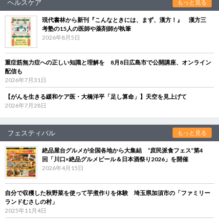
ヘルスケア
もっと見る
現代書林から新刊『こんなときには、まず、漢方！』 漢方三
考塾の15人の医師や薬剤師が執筆
2026年8月5日
重症筋無力症への正しい知識と理解を 8月8日広島市で公開講座、オンライン
配信も
2026年7月31日
【がんを生きる緩和ケア医・大橋洋平「足し算命」】天空を見上げて
2026年7月28日
フェスティバル
もっと見る
絶品屋台グルメが全国各地から大集結 “庶民派食フェス”第4
回「川口×絶品グルメビール＆日本酒祭り2026」を開催
2026年4月15日
自分で収穫した秋野菜を使って芋煮作りを体験 埼玉県加須市の「ファミリー
ランドむさしの村」
2025年11月4日