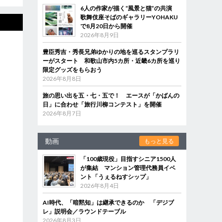
6人の作家が描く“風景と猫”の共演
歌舞伎座そばのギャラリーYOHAKU
で8月20日から開催
2026年8月9日
豊臣秀吉・秀長兄弟ゆかりの地を巡るスタンプラリ
ーがスタート 和歌山市内5カ所・近畿6カ所を巡り
限定グッズをもらおう
2026年8月8日
旅の思い出を五・七・五で！ エースが「かばんの
日」に合わせ「旅行川柳コンテスト」を開催
2026年8月7日
動画
もっと見る
「100歳現役」目指すシニア1500人
が集結 マンション管理代務員イベ
ント「うぇるねすシップ」
2026年8月4日
AI時代、「暗黙知」は継承できるのか 「デジブ
レ」説明会／ラウンドテーブル
2026年8月3日