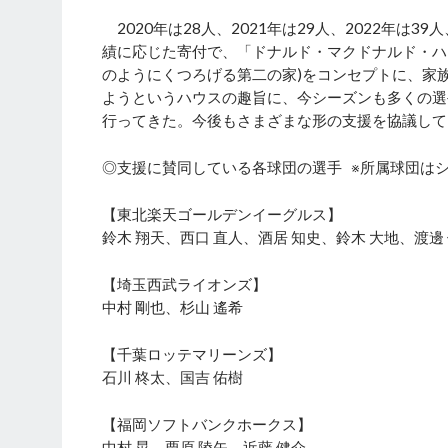
2020年は28人、2021年は29人、2022年は3
績に応じた寄付で、「ドナルド・マクドナルド・ハウス」
のようにくつろげる第二の家)をコンセプトに、家
ようというハウスの趣旨に、今シーズンも多くの選
行ってきた。今後もさまざまな形の支援を協議して
◎支援に賛同している各球団の選手 ※所属球団は
【東北楽天ゴールデンイーグルス】
鈴木 翔天、西口 直人、酒居 知史、鈴木 大地、渡邊
【埼玉西武ライオンズ】
中村 剛也、杉山 遙希
【千葉ロッテマリーンズ】
石川 柊太、国吉 佑樹
【福岡ソフトバンクホークス】
中村 晃、栗原 陵矢、近藤 健介