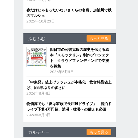
春だけじゃもったいないさくらの名所、加治川で秋
のマルシェ
2025年10月23日
ふむふむ
もっと見る
四日市の公害克服の歴史を伝える絵
本『スモックリン』制作プロジェク
ト クラウドファンディングで支援
を募集
2026年8月5日
「中東発」値上げラッシュが本格化 飲食料品値上
げ、約3年ぶりの多さに
2026年8月4日
物価高でも「夏は家族で長距離ドライブ」 宿泊ド
ライブ予算4万円超、渋滞・猛暑への備えも必須
2026年8月3日
カルチャー
もっと見る