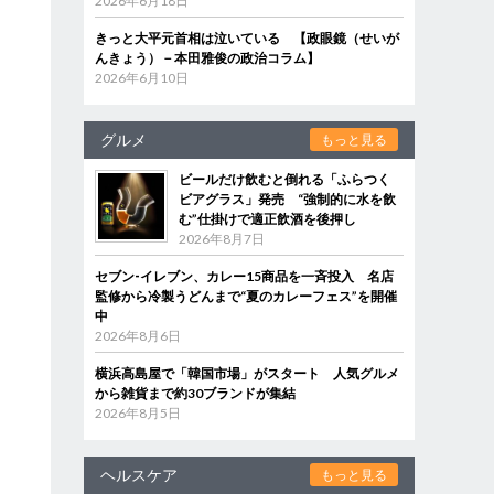
2026年6月18日
きっと大平元首相は泣いている 【政眼鏡（せいが
んきょう）－本田雅俊の政治コラム】
2026年6月10日
グルメ
もっと見る
ビールだけ飲むと倒れる「ふらつく
ビアグラス」発売 “強制的に水を飲
む”仕掛けで適正飲酒を後押し
2026年8月7日
セブン‐イレブン、カレー15商品を一斉投入 名店
監修から冷製うどんまで“夏のカレーフェス”を開催
中
2026年8月6日
横浜高島屋で「韓国市場」がスタート 人気グルメ
から雑貨まで約30ブランドが集結
2026年8月5日
ヘルスケア
もっと見る