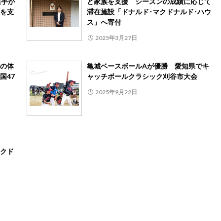
選手が
と家族を支援 シーズンの成績に応じて
」を支
滞在施設「ドナルド･マクドナルド･ハウ
ス」へ寄付
2025年3月27日
の体
亀城ベースボールAが優勝 愛知県でキ
国47
ャッチボールクラシック刈谷市大会
2025年9月22日
ん
クド