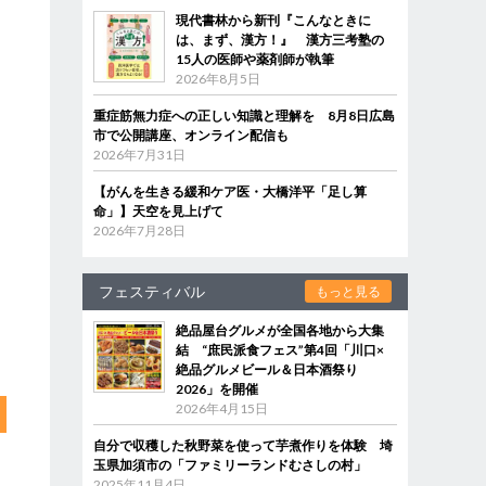
現代書林から新刊『こんなときに
は、まず、漢方！』 漢方三考塾の
15人の医師や薬剤師が執筆
2026年8月5日
重症筋無力症への正しい知識と理解を 8月8日広島
市で公開講座、オンライン配信も
2026年7月31日
【がんを生きる緩和ケア医・大橋洋平「足し算
命」】天空を見上げて
2026年7月28日
フェスティバル
もっと見る
絶品屋台グルメが全国各地から大集
結 “庶民派食フェス”第4回「川口×
絶品グルメビール＆日本酒祭り
2026」を開催
2026年4月15日
自分で収穫した秋野菜を使って芋煮作りを体験 埼
玉県加須市の「ファミリーランドむさしの村」
2025年11月4日