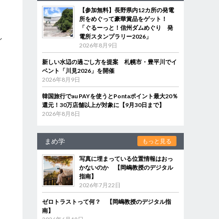
【参加無料】長野県内12カ所の発電
所をめぐって豪華賞品をゲット！
「ぐるーっと！信州ダムめぐり 発
し
電所スタンプラリー2026」
2026年8月9日
も
新しい水辺の過ごし方を提案 札幌市・豊平川でイ
ベント「川見2026」を開催
2026年8月9日
韓国旅行でau PAYを使うとPontaポイント最大20％
還元！30万店舗以上が対象に【9月30日まで】
2026年8月8日
まめ学
もっと見る
写真に埋まっている位置情報はおっ
かないのか 【岡嶋教授のデジタル
指南】
2026年7月22日
ゼロトラストって何？ 【岡嶋教授のデジタル指
南】