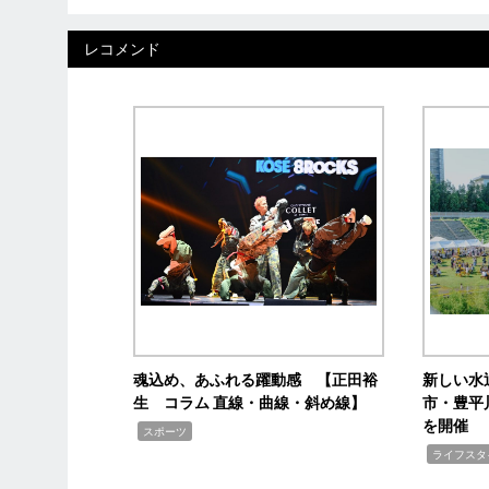
レコメンド
魂込め、あふれる躍動感 【正田裕
新しい水
生 コラム 直線・曲線・斜め線】
市・豊平
を開催
,
スポーツ
,
ライフスタ