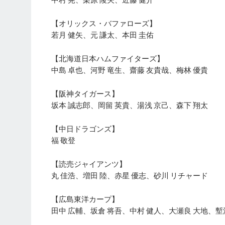
【オリックス・バファローズ】
若月 健矢、元 謙太、本田 圭佑
【北海道日本ハムファイターズ】
中島 卓也、河野 竜生、齋藤 友貴哉、梅林 優貴
【阪神タイガース】
坂本 誠志郎、岡留 英貴、湯浅 京己、森下 翔太
【中日ドラゴンズ】
福 敬登
【読売ジャイアンツ】
丸 佳浩、増田 陸、赤星 優志、砂川 リチャード
【広島東洋カープ】
田中 広輔、坂倉 将吾、中村 健人、大瀬良 大地、塹