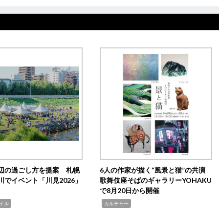
辺の過ごし方を提案 札幌
6人の作家が描く“風景と猫”の共演
川でイベント「川見2026」
歌舞伎座そばのギャラリーYOHAKU
で8月20日から開催
,
イル
カルチャー