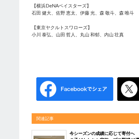
【横浜DeNAベイスターズ】
石田 健大、佐野 恵太、伊藤 光、森 敬斗、森 唯斗
【東京ヤクルトスワローズ】
小川 泰弘、山田 哲人、丸山 和郁、内山 壮真
関連記事
今シーズンの成績に応じて寄付へ 