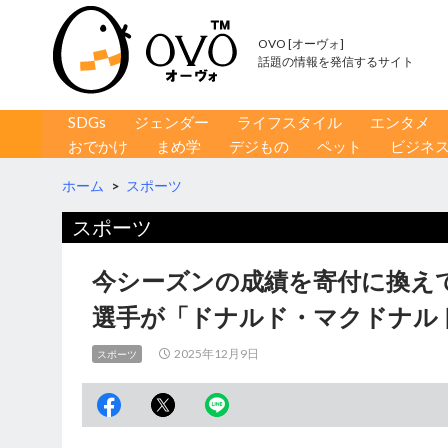
OVO [オーヴォ]
話題の情報を発信するサイト
コンテンツへ移動
検
SDGs
ジェンダー
ライフスタイル
エンタメ
索
おでかけ
まめ学
デジもの
ペット
ビジネ
ホーム
>
スポーツ
スポーツ
今シーズンの成績を寄付に換え
選手が「ドナルド・マクドナル
2025年12月9日
スポーツ