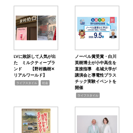
LVに敗訴して人気が出
ノーベル賞受賞・白川
た ミルクティーブラ
英樹博士が小中高生を
ンド 【野村義樹✕
直接指導 名城大学が
リアルワールド】
講演会と導電性プラス
チック実験イベントを
,
,
ライフスタイル
社会
開催
,
ライフスタイル