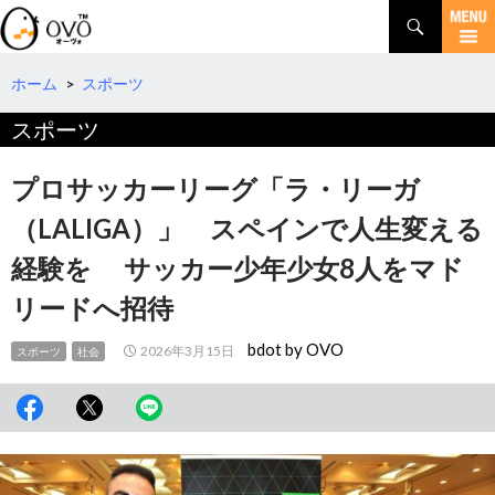
検
索
コ
ン
テ
ホーム
>
スポーツ
ン
スポーツ
ツ
へ
移
プロサッカーリーグ「ラ・リーガ
動
（LALIGA）」 スペインで人生変える
経験を サッカー少年少女8人をマド
リードへ招待
bdot by OVO
2026年3月15日
スポーツ
社会