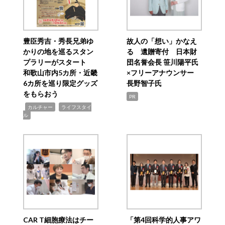
豊臣秀吉・秀長兄弟ゆ
故人の「想い」かなえ
かりの地を巡るスタン
る 遺贈寄付 日本財
プラリーがスタート
団名誉会長 笹川陽平氏
和歌山市内5カ所・近畿
×フリーアナウンサー
6カ所を巡り限定グッズ
長野智子氏
をもらおう
PR
,
,
カルチャー
ライフスタイ
ル
CAR T細胞療法はチー
「第4回科学的人事アワ