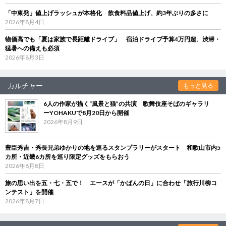
「中東発」値上げラッシュが本格化 飲食料品値上げ、約3年ぶりの多さに
2026年8月4日
物価高でも「夏は家族で長距離ドライブ」 宿泊ドライブ予算4万円超、渋滞・
猛暑への備えも必須
2026年8月3日
カルチャー
もっと見る
6人の作家が描く“風景と猫”の共演 歌舞伎座そばのギャラリ
ーYOHAKUで8月20日から開催
2026年8月9日
豊臣秀吉・秀長兄弟ゆかりの地を巡るスタンプラリーがスタート 和歌山市内5
カ所・近畿6カ所を巡り限定グッズをもらおう
2026年8月8日
旅の思い出を五・七・五で！ エースが「かばんの日」に合わせ「旅行川柳コ
ンテスト」を開催
2026年8月7日