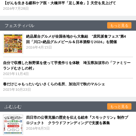
【がんを生きる緩和ケア医・大橋洋平「足し算命」】天空を見上げて
2026年7月28日
フェスティバル
もっと見る
絶品屋台グルメが全国各地から大集結 “庶民派食フェス”第4
回「川口×絶品グルメビール＆日本酒祭り2026」を開催
2026年4月15日
自分で収穫した秋野菜を使って芋煮作りを体験 埼玉県加須市の「ファミリー
ランドむさしの村」
2025年11月4日
春だけじゃもったいないさくらの名所、加治川で秋のマルシェ
2025年10月23日
ふむふむ
もっと見る
四日市の公害克服の歴史を伝える絵本『スモックリン』制作プ
ロジェクト クラウドファンディングで支援を募集
2026年8月5日