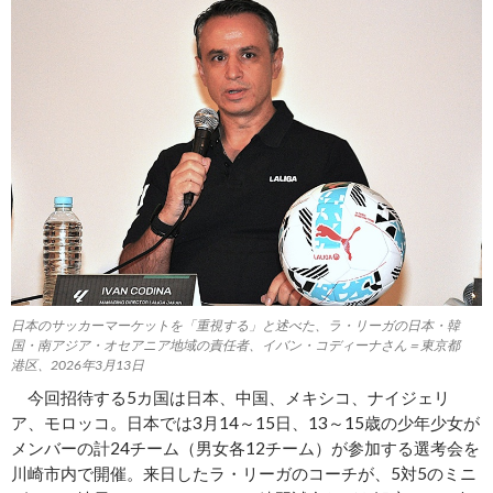
日本のサッカーマーケットを「重視する」と述べた、ラ・リーガの日本・韓
国・南アジア・オセアニア地域の責任者、イバン・コディーナさん＝東京都
港区、2026年3月13日
今回招待する5カ国は日本、中国、メキシコ、ナイジェリ
ア、モロッコ。日本では3月14～15日、13～15歳の少年少女が
メンバーの計24チーム（男女各12チーム）が参加する選考会を
川崎市内で開催。来日したラ・リーガのコーチが、5対5のミニ