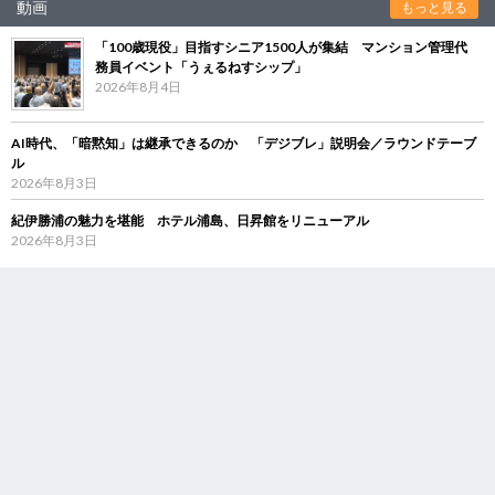
動画
もっと見る
「100歳現役」目指すシニア1500人が集結 マンション管理代
務員イベント「うぇるねすシップ」
2026年8月4日
AI時代、「暗黙知」は継承できるのか 「デジブレ」説明会／ラウンドテーブ
ル
2026年8月3日
紀伊勝浦の魅力を堪能 ホテル浦島、日昇館をリニューアル
2026年8月3日