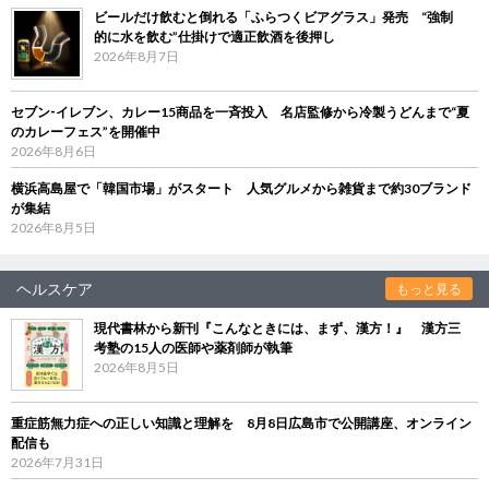
ビールだけ飲むと倒れる「ふらつくビアグラス」発売 “強制
的に水を飲む”仕掛けで適正飲酒を後押し
2026年8月7日
セブン‐イレブン、カレー15商品を一斉投入 名店監修から冷製うどんまで“夏
のカレーフェス”を開催中
2026年8月6日
横浜高島屋で「韓国市場」がスタート 人気グルメから雑貨まで約30ブランド
が集結
2026年8月5日
ヘルスケア
もっと見る
現代書林から新刊『こんなときには、まず、漢方！』 漢方三
考塾の15人の医師や薬剤師が執筆
2026年8月5日
重症筋無力症への正しい知識と理解を 8月8日広島市で公開講座、オンライン
配信も
2026年7月31日