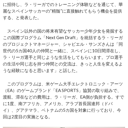
に招待し、ラ・リーガでのトレーニング体験などを通じて、華
麗なスペインサッカーの“精髄”に直接触れてもらう機会を提供
する、と発表した。
スペイン以外の国の将来有望なサッカー少年少女を発掘する
この国際プログラム「Next Gen Draft」を統括するラ・リーガ
のプロジェクトマネージャー、シャビエル・サンズさんは「同
世代の5カ国40人の仲間と一緒に、スペインに10日間滞在し、
ラ・リーガ選手と同じような生活をしてもらいます。プロ選手
の生活や同じ志を持つ仲間との交流は、きっと人生を変えるよ
うな経験になると思います」と話した。
このプログラムは、米ゲーム大手エレクトロニック・アーツ
（EA）のゲームブランド「EA SPORTS」協賛の取り組みで、
渡航、滞在などの費用は、ラ・リーガ、EA側が負担する。すで
に1度、南アフリカ、アメリカ、アラブ首長国連邦（ドバ
イ）、グアテマラ、ベトナムの5カ国を対象に行っており、今
回は2度目の実施となる。