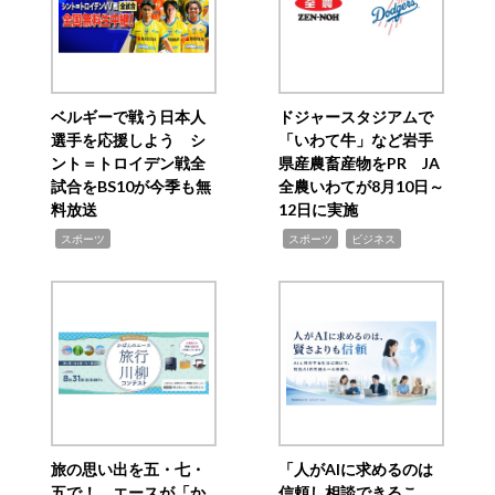
ベルギーで戦う日本人
ドジャースタジアムで
選手を応援しよう シ
「いわて牛」など岩手
ント＝トロイデン戦全
県産農畜産物をPR JA
試合をBS10が今季も無
全農いわてが8月10日～
料放送
12日に実施
,
,
,
スポーツ
スポーツ
ビジネス
旅の思い出を五・七・
「人がAIに求めるのは
五で！ エースが「か
信頼し相談できるこ