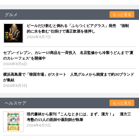
グルメ
もっと見る
ビールだけ飲むと倒れる「ふらつくビアグラス」発売 “強制
的に水を飲む”仕掛けで適正飲酒を後押し
2026年8月7日
セブン‐イレブン、カレー15商品を一斉投入 名店監修から冷製うどんまで“夏
のカレーフェス”を開催中
2026年8月6日
横浜高島屋で「韓国市場」がスタート 人気グルメから雑貨まで約30ブランド
が集結
2026年8月5日
ヘルスケア
もっと見る
現代書林から新刊『こんなときには、まず、漢方！』 漢方三
考塾の15人の医師や薬剤師が執筆
2026年8月5日