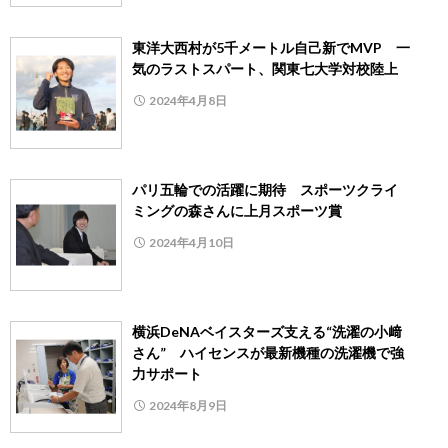
東洋大西村が5千メートル自己新でMVP 一
気のラストスパート、関東七大学対校陸上
2024年4月8日
パリ五輪での活躍に期待 スポーツクライ
ミングの森さんに上月スポーツ賞
2024年4月10日
横浜DeNAベイスターズ支える“洗濯の小﨑
さん” ハイセンスが最新機種の洗濯機で強
力サポート
2024年8月9日