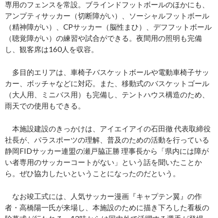
専用のフェンスを常設。ブラインドフットボールのほかにも、
アンプティサッカー（切断障がい）、ソーシャルフットボール
（精神障がい）、CPサッカー（脳性まひ）、デフフットボール
（聴覚障がい）の練習や試合ができる。夜間用の照明も完備
し、観客席は160人を収容。
多目的エリアは、車椅子バスケットボールや電動車椅子サッ
カー、ボッチャなどに対応。また、移動式のバスケットゴール
（大人用、ミニバス用）も完備し、テントハウス構造のため、
雨天での使用もできる。
本施設建設のきっかけは、アイエイアイの石田徹 代表取締役
社長が、パラスポーツの理解、普及のための活動を行っている
静岡FIDサッカー連盟の瀬戸脇正勝 理事長から「県内には障が
い者専用のサッカーコートがない」という話を聞いたことか
ら。ぜひ協力したいということになったのだという。
なお竣工式には、人気サッカー漫画『キャプテン翼』の作
者・高橋陽一氏が来場し、本施設のために描き下ろした看板の