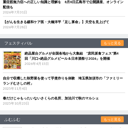
重症筋無力症への正しい知識と理解を 8月8日広島市で公開講座、オンライン
配信も
2026年7月31日
【がんを生きる緩和ケア医・大橋洋平「足し算命」】天空を見上げて
2026年7月28日
フェスティバル
もっと見る
絶品屋台グルメが全国各地から大集結 “庶民派食フェス”第4
回「川口×絶品グルメビール＆日本酒祭り2026」を開催
2026年4月15日
自分で収穫した秋野菜を使って芋煮作りを体験 埼玉県加須市の「ファミリー
ランドむさしの村」
2025年11月4日
春だけじゃもったいないさくらの名所、加治川で秋のマルシェ
2025年10月23日
ふむふむ
もっと見る