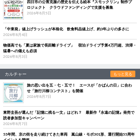
四日市の公害克服の歴史を伝える絵本『スモックリン』制作プ
ロジェクト クラウドファンディングで支援を募集
2026年8月5日
「中東発」値上げラッシュが本格化 飲食料品値上げ、約3年ぶりの多さに
2026年8月4日
物価高でも「夏は家族で長距離ドライブ」 宿泊ドライブ予算4万円超、渋滞・
猛暑への備えも必須
2026年8月3日
カルチャー
もっと見る
旅の思い出を五・七・五で！ エースが「かばんの日」に合わ
せ「旅行川柳コンテスト」を開催
2026年8月7日
東野圭吾が選んだ「記憶に残る一文」はどれ？ 最新作『永遠の記憶』発売で
読者参加型キャンペーン
2026年8月7日
55年間、京の街を走り続けてきた車両 嵐山線・モボ301形、運行開始55周年
イベントを開催