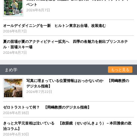
ベント
2026年8月7日
オールデイダイニングを一新 ヒルトン東京お台場、改装進む
2026年8月7日
夏の苗場が夏のアクティビティー拡充へ 四季の各魅力を創出プリンスホテ
ル・苗場スキー場
2026年8月7日
まめ学
もっと見る
写真に埋まっている位置情報はおっかないのか 【岡嶋教授の
デジタル指南】
2026年7月22日
ゼロトラストって何？ 【岡嶋教授のデジタル指南】
2026年6月18日
きっと大平元首相は泣いている 【政眼鏡（せいがんきょう）－本田雅俊の政
治コラム】
2026年6月10日