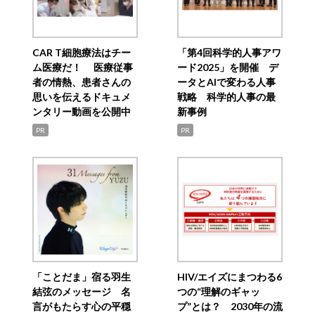
CAR T細胞療法はチー
「第4回科学的人事アワ
ム医療だ！ 医療従事
ード2025」を開催 デ
者の情熱、患者さんの
ータとAIで変わる人事
思いを伝えるドキュメ
戦略 科学的人事の最
ンタリー動画を公開中
新事例
PR
PR
「ことだま」宿る羽生
HIV/エイズにまつわる6
結弦のメッセージ 名
つの“理解のギャッ
言がもたらす心の平穏
プ”とは？ 2030年の流