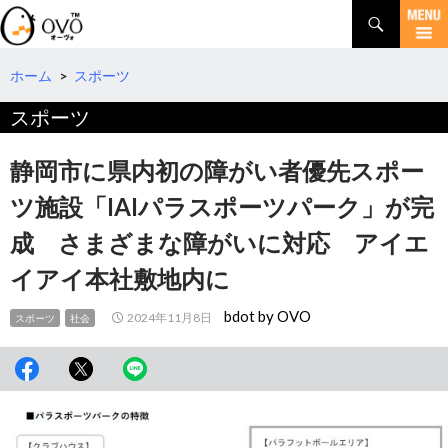
検
索
コ
ン
テ
ホーム
>
スポーツ
ン
スポーツ
ツ
へ
移
静岡市に県内初の障がい者優先スポー
動
ツ施設「IAIパラスポーツパーク」が完
成 さまざまな障がいに対応 アイエ
イアイ本社敷地内に
bdot by OVO
2024年11月8日
スポーツ
社会