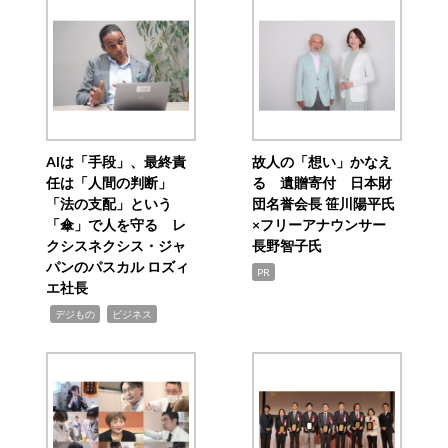
AIは「手段」、最終責
故人の「想い」かなえ
任は「人間の判断」
る 遺贈寄付 日本財
「法の支配」という
団名誉会長 笹川陽平氏
「傘」で人を守る レ
×フリーアナウンサー
クシスネクシス・ジャ
長野智子氏
パンのパスカル ロズィ
PR
エ社長
,
,
デジもの
ビジネス