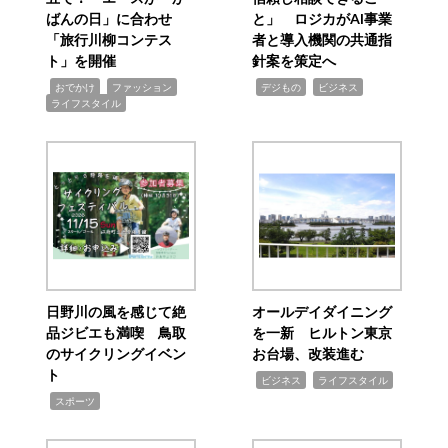
ばんの日」に合わせ
と」 ロジカがAI事業
「旅行川柳コンテス
者と導入機関の共通指
ト」を開催
針案を策定へ
,
,
,
,
,
おでかけ
ファッション
デジもの
ビジネス
ライフスタイル
日野川の風を感じて絶
オールデイダイニング
品ジビエも満喫 鳥取
を一新 ヒルトン東京
のサイクリングイベン
お台場、改装進む
ト
,
,
ビジネス
ライフスタイル
,
スポーツ