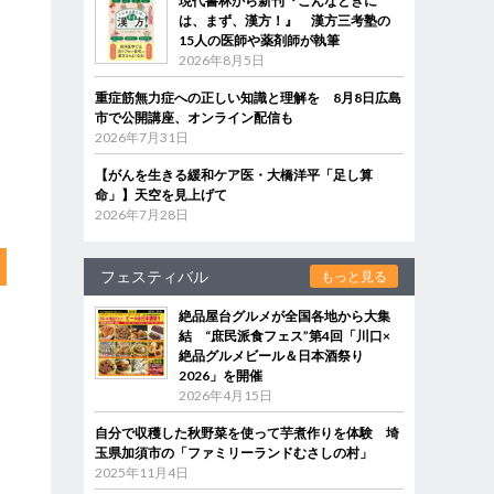
現代書林から新刊『こんなときに
は、まず、漢方！』 漢方三考塾の
15人の医師や薬剤師が執筆
2026年8月5日
重症筋無力症への正しい知識と理解を 8月8日広島
市で公開講座、オンライン配信も
2026年7月31日
【がんを生きる緩和ケア医・大橋洋平「足し算
命」】天空を見上げて
2026年7月28日
フェスティバル
もっと見る
絶品屋台グルメが全国各地から大集
結 “庶民派食フェス”第4回「川口×
絶品グルメビール＆日本酒祭り
2026」を開催
2026年4月15日
自分で収穫した秋野菜を使って芋煮作りを体験 埼
玉県加須市の「ファミリーランドむさしの村」
2025年11月4日