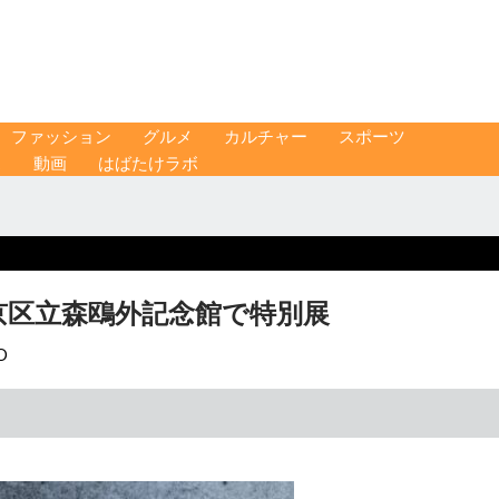
ファッション
グルメ
カルチャー
スポーツ
ス
動画
はばたけラボ
京区立森鴎外記念館で特別展
O