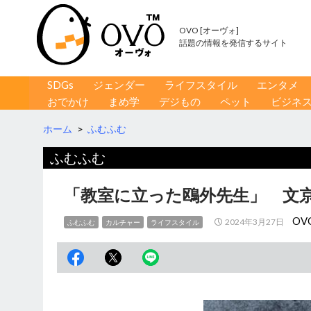
OVO [オーヴォ]
話題の情報を発信するサイト
コンテンツへ移動
検
SDGs
ジェンダー
ライフスタイル
エンタメ
索
おでかけ
まめ学
デジもの
ペット
ビジネ
ホーム
>
ふむふむ
ふむふむ
「教室に立った鴎外先生」 文
OV
2024年3月27日
ふむふむ
カルチャー
ライフスタイル