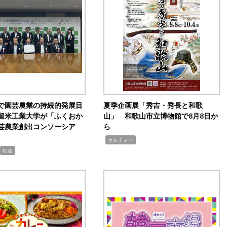
で園芸農業の持続的発展目
夏季企画展「秀吉・秀長と和歌
留米工業大学が「ふくおか
山」 和歌山市立博物館で8月8日か
芸農業創出コンソーシア
ら
,
カルチャー
社会