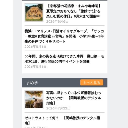
【京都 湯の花温泉・すみや亀峰菴】
夏限定のおもてなし「旅館で“涼”を
楽しむ夏の休日」8月末まで開催中
2026年8月6日
横浜F・マリノス×日清オイリオグループ、「サッカ
ー教室&食育講座 in 宮崎」を開催 小学1年生～3年
生の身体づくりをサポート
2026年8月6日
55年間、京の街を走り続けてきた車両 嵐山線・モ
ボ301形、運行開始55周年イベントを開催
2026年8月6日
まめ学
もっと見る
写真に埋まっている位置情報はおっ
かないのか 【岡嶋教授のデジタル
指南】
2026年7月22日
ゼロトラストって何？ 【岡嶋教授のデジタル指
南】