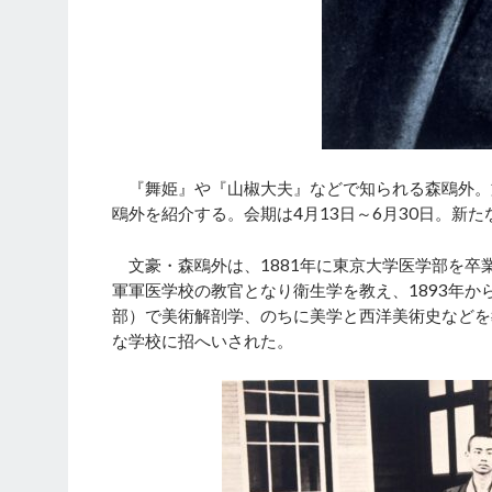
『舞姫』や『山椒大夫』などで知られる森鴎外。
鴎外を紹介する。会期は4月13日～6月30日。新
文豪・森鴎外は、1881年に東京大学医学部を卒
軍軍医学校の教官となり衛生学を教え、1893年
部）で美術解剖学、のちに美学と西洋美術史などを
な学校に招へいされた。