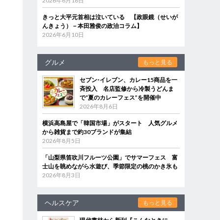
2026年6月18日
きっと大平元首相は泣いている 【政眼鏡（せいが
んきょう）－本田雅俊の政治コラム】
2026年6月10日
グルメ
もっと見る
セブン‐イレブン、カレー15商品を一
斉投入 名店監修から冷製うどんま
で“夏のカレーフェス”を開催中
2026年8月6日
横浜高島屋で「韓国市場」がスタート 人気グルメ
から雑貨まで約30ブランドが集結
2026年8月5日
「山梨県笛吹川フルーツ公園」でサマーフェス 富
士山を眺めながら水遊び、季節限定の桃のかき氷も
2026年8月3日
ヘルスケア
もっと見る