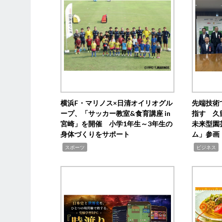
横浜F・マリノス×日清オイリオグル
先端技術
ープ、「サッカー教室&食育講座 in
指す 久
宮崎」を開催 小学1年生～3年生の
未来型園
身体づくりをサポート
ム」参画
,
,
,
スポーツ
ビジネス