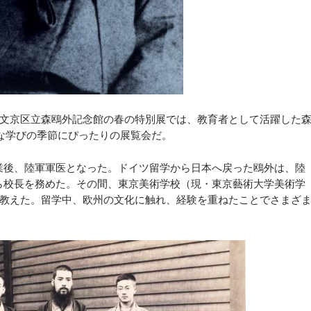
文京区立森鴎外記念館の春の特別展では、教育者として活躍した
たな学びの季節にぴったりの展覧会だ。
業後、陸軍軍医となった。ドイツ留学から日本へ戻った鴎外は、陸
から校長を務めた。その間、東京美術学校（現・東京藝術大学美術学
教えた。留学中、欧州の文化に触れ、経験を重ねたことでさまざ