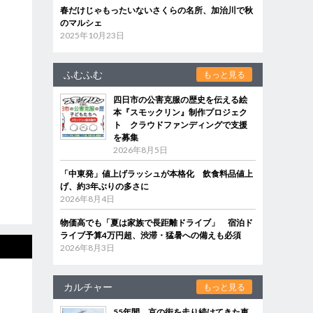
春だけじゃもったいないさくらの名所、加治川で秋
のマルシェ
2025年10月23日
ふむふむ
もっと見る
四日市の公害克服の歴史を伝える絵
本『スモックリン』制作プロジェク
ト クラウドファンディングで支援
を募集
2026年8月5日
「中東発」値上げラッシュが本格化 飲食料品値上
げ、約3年ぶりの多さに
2026年8月4日
物価高でも「夏は家族で長距離ドライブ」 宿泊ド
ライブ予算4万円超、渋滞・猛暑への備えも必須
2026年8月3日
カルチャー
もっと見る
55年間、京の街を走り続けてきた車