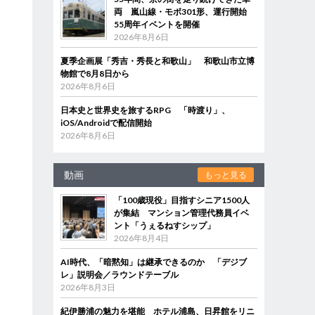
両 嵐山線・モボ301形、運行開始
55周年イベントを開催
2026年8月6日
夏季企画展「秀吉・秀長と和歌山」 和歌山市立博
物館で8月8日から
2026年8月6日
日本史と世界史を旅するRPG 「時渡り」、
iOS/Androidで配信開始
2026年8月6日
動画
もっと見る
「100歳現役」目指すシニア1500人
が集結 マンション管理代務員イベ
ント「うぇるねすシップ」
2026年8月4日
AI時代、「暗黙知」は継承できるのか 「デジブ
レ」説明会／ラウンドテーブル
2026年8月3日
紀伊勝浦の魅力を堪能 ホテル浦島、日昇館をリニ