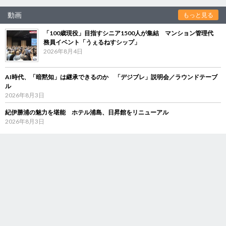
動画
もっと見る
「100歳現役」目指すシニア1500人が集結 マンション管理代
務員イベント「うぇるねすシップ」
2026年8月4日
AI時代、「暗黙知」は継承できるのか 「デジブレ」説明会／ラウンドテーブ
ル
2026年8月3日
紀伊勝浦の魅力を堪能 ホテル浦島、日昇館をリニューアル
2026年8月3日