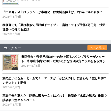
「中東発」値上げラッシュが本格化 飲食料品値上げ、約3年ぶりの多さに
2026年8月4日
物価高でも「夏は家族で長距離ドライブ」 宿泊ドライブ予算4万円超、渋滞・
猛暑への備えも必須
2026年8月3日
カルチャー
もっと見る
豊臣秀吉・秀長兄弟ゆかりの地を巡るスタンプラリーがスター
ト 和歌山市内5カ所・近畿6カ所を巡り限定グッズをもらおう
2026年8月8日
旅の思い出を五・七・五で！ エースが「かばんの日」に合わせ「旅行川柳コ
ンテスト」を開催
2026年8月7日
東野圭吾が選んだ「記憶に残る一文」はどれ？ 最新作『永遠の記憶』発売で
読者参加型キャンペーン
2026年8月7日