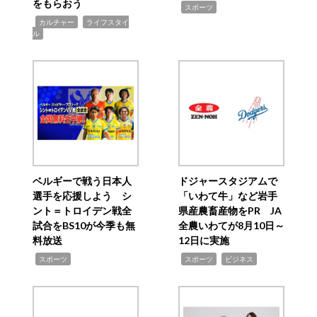
をもらおう
,
スポーツ
,
,
カルチャー
ライフスタイ
ル
ベルギーで戦う日本人
ドジャースタジアムで
選手を応援しよう シ
「いわて牛」など岩手
ント＝トロイデン戦全
県産農畜産物をPR JA
試合をBS10が今季も無
全農いわてが8月10日～
料放送
12日に実施
,
,
,
スポーツ
スポーツ
ビジネス