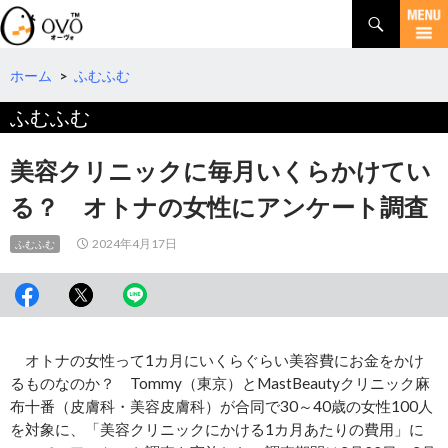
検
索
コ
ン
テ
ホーム
>
ふむふむ
ン
ふむふむ
ツ
へ
移
美容クリニックに毎月いくらかけてい
動
る？ オトナの女性にアンケート調査
2024年4月17日
ふむふむ
オトナの女性って1カ月にいくらぐらい美容費にお金をかけ
るものなのか？ Tommy（東京）とMastBeautyクリニック麻
布十番（皮膚科・美容皮膚科）が合同で30～40歳の女性100人
を対象に、「美容クリニックにかける1カ月あたりの費用」に