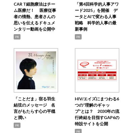
CAR T細胞療法はチー
「第4回科学的人事アワ
ム医療だ！ 医療従事
ード2025」を開催 デ
者の情熱、患者さんの
ータとAIで変わる人事
思いを伝えるドキュメ
戦略 科学的人事の最
ンタリー動画を公開中
新事例
PR
PR
「ことだま」宿る羽生
HIV/エイズにまつわる6
結弦のメッセージ 名
つの“理解のギャッ
言がもたらす心の平穏
プ”とは？ 2030年の流
と潤い
行終結を目指すGAP6の
特設サイトを公開
PR
PR