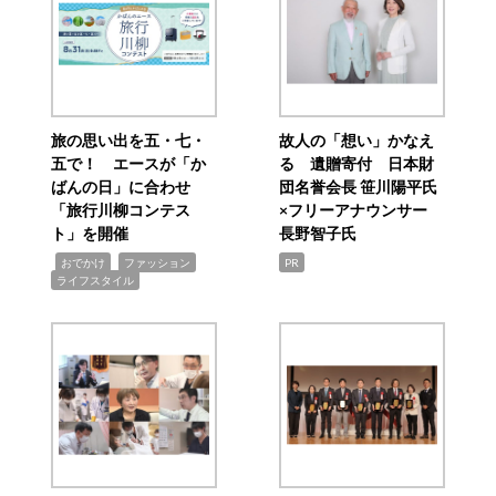
旅の思い出を五・七・
故人の「想い」かなえ
五で！ エースが「か
る 遺贈寄付 日本財
ばんの日」に合わせ
団名誉会長 笹川陽平氏
「旅行川柳コンテス
×フリーアナウンサー
ト」を開催
長野智子氏
,
,
,
おでかけ
ファッション
PR
ライフスタイル