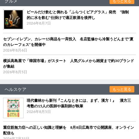
グルメ
もっと見る
ビールだけ飲むと倒れる「ふらつくビアグラス」発売 “強制
的に水を飲む”仕掛けで適正飲酒を後押し
2026年8月7日
セブン‐イレブン、カレー15商品を一斉投入 名店監修から冷製うどんまで“夏
のカレーフェス”を開催中
2026年8月6日
横浜高島屋で「韓国市場」がスタート 人気グルメから雑貨まで約30ブランド
が集結
2026年8月5日
ヘルスケア
もっと見る
現代書林から新刊『こんなときには、まず、漢方！』 漢方三
考塾の15人の医師や薬剤師が執筆
2026年8月5日
重症筋無力症への正しい知識と理解を 8月8日広島市で公開講座、オンライン
配信も
2026年7月31日