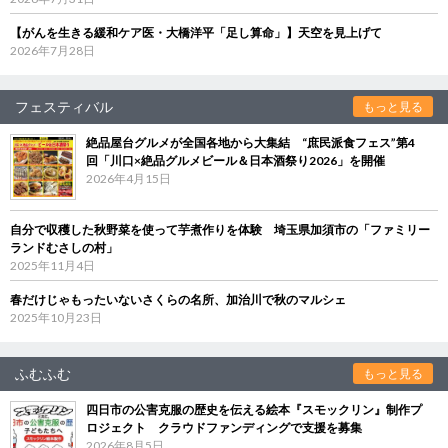
【がんを生きる緩和ケア医・大橋洋平「足し算命」】天空を見上げて
2026年7月28日
フェスティバル
もっと見る
絶品屋台グルメが全国各地から大集結 “庶民派食フェス”第4
回「川口×絶品グルメビール＆日本酒祭り2026」を開催
2026年4月15日
自分で収穫した秋野菜を使って芋煮作りを体験 埼玉県加須市の「ファミリー
ランドむさしの村」
2025年11月4日
春だけじゃもったいないさくらの名所、加治川で秋のマルシェ
2025年10月23日
ふむふむ
もっと見る
四日市の公害克服の歴史を伝える絵本『スモックリン』制作プ
ロジェクト クラウドファンディングで支援を募集
2026年8月5日