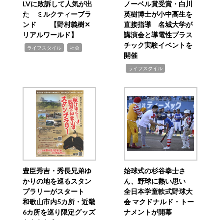
LVに敗訴して人気が出
ノーベル賞受賞・白川
た ミルクティーブラ
英樹博士が小中高生を
ンド 【野村義樹✕
直接指導 名城大学が
リアルワールド】
講演会と導電性プラス
チック実験イベントを
,
,
ライフスタイル
社会
開催
,
ライフスタイル
豊臣秀吉・秀長兄弟ゆ
始球式の杉谷拳士さ
かりの地を巡るスタン
ん、野球に熱い思い
プラリーがスタート
全日本学童軟式野球大
和歌山市内5カ所・近畿
会 マクドナルド・トー
6カ所を巡り限定グッズ
ナメントが開幕