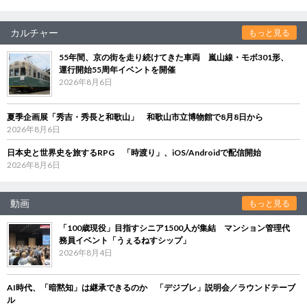
カルチャー
もっと見る
55年間、京の街を走り続けてきた車両 嵐山線・モボ301形、
運行開始55周年イベントを開催
2026年8月6日
夏季企画展「秀吉・秀長と和歌山」 和歌山市立博物館で8月8日から
2026年8月6日
日本史と世界史を旅するRPG 「時渡り」、iOS/Androidで配信開始
2026年8月6日
動画
もっと見る
「100歳現役」目指すシニア1500人が集結 マンション管理代
務員イベント「うぇるねすシップ」
2026年8月4日
AI時代、「暗黙知」は継承できるのか 「デジブレ」説明会／ラウンドテーブ
ル