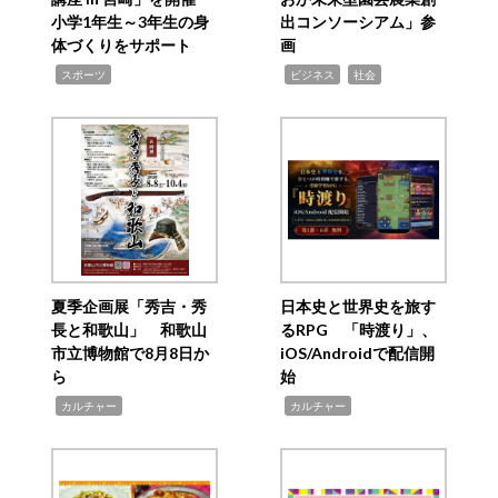
小学1年生～3年生の身
出コンソーシアム」参
体づくりをサポート
画
,
,
,
スポーツ
ビジネス
社会
夏季企画展「秀吉・秀
日本史と世界史を旅す
長と和歌山」 和歌山
るRPG 「時渡り」、
市立博物館で8月8日か
iOS/Androidで配信開
ら
始
,
,
カルチャー
カルチャー