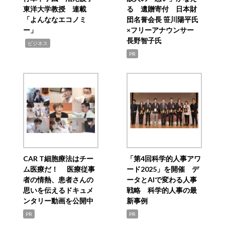
東洋大学教授 連載
る 遺贈寄付 日本財
「よんななエコノミ
団名誉会長 笹川陽平氏
ー」
×フリーアナウンサー
長野智子氏
,
ビジネス
PR
CAR T細胞療法はチー
「第4回科学的人事アワ
ム医療だ！ 医療従事
ード2025」を開催 デ
者の情熱、患者さんの
ータとAIで変わる人事
思いを伝えるドキュメ
戦略 科学的人事の最
ンタリー動画を公開中
新事例
PR
PR