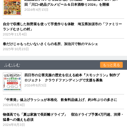
回「川口×絶品グルメビール＆日本酒祭り2026」を開催
2026年4月15日
自分で収穫した秋野菜を使って芋煮作りを体験 埼玉県加須市の「ファミリー
ランドむさしの村」
2025年11月4日
春だけじゃもったいないさくらの名所、加治川で秋のマルシェ
2025年10月23日
ふむふむ
もっと見る
四日市の公害克服の歴史を伝える絵本『スモックリン』制作プ
ロジェクト クラウドファンディングで支援を募集
2026年8月5日
「中東発」値上げラッシュが本格化 飲食料品値上げ、約3年ぶりの多さに
2026年8月4日
物価高でも「夏は家族で長距離ドライブ」 宿泊ドライブ予算4万円超、渋滞・
猛暑への備えも必須
2026年8月3日