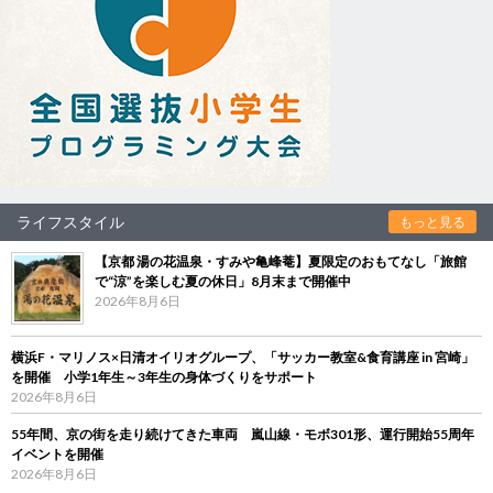
ライフスタイル
もっと見る
【京都 湯の花温泉・すみや亀峰菴】夏限定のおもてなし「旅館
で“涼”を楽しむ夏の休日」8月末まで開催中
2026年8月6日
横浜F・マリノス×日清オイリオグループ、「サッカー教室&食育講座 in 宮崎」
を開催 小学1年生～3年生の身体づくりをサポート
2026年8月6日
55年間、京の街を走り続けてきた車両 嵐山線・モボ301形、運行開始55周年
イベントを開催
2026年8月6日