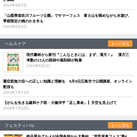
2026年8月5日
「山梨県笛吹川フルーツ公園」でサマーフェス 富士山を眺めながら水遊び、
季節限定の桃のかき氷も
2026年8月3日
ヘルスケア
もっと見る
現代書林から新刊『こんなときには、まず、漢方！』 漢方三
考塾の15人の医師や薬剤師が執筆
2026年8月5日
重症筋無力症への正しい知識と理解を 8月8日広島市で公開講座、オンライン
配信も
2026年7月31日
【がんを生きる緩和ケア医・大橋洋平「足し算命」】天空を見上げて
2026年7月28日
フェスティバル
もっと見る
絶品屋台グルメが全国各地から大集結 “庶民派食フェス”第4