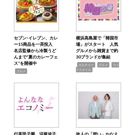
セブン‐イレブン、カレ
横浜高島屋で「韓国市
ー15商品を一斉投入
場」がスタート 人気
名店監修から冷製うど
グルメから雑貨まで約
んまで“夏のカレーフェ
30ブランドが集結
ス”を開催中
,
,
,
カルチャー
グルメ
ライ
フスタイル
,
グルメ
行革甲子園 沼尾波子
故人の「想い」かなえ