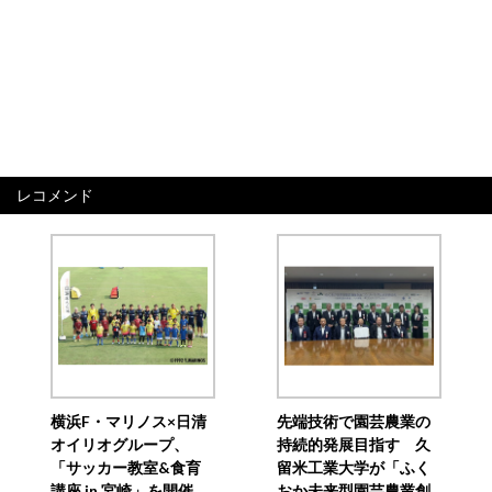
レコメンド
横浜F・マリノス×日清
先端技術で園芸農業の
オイリオグループ、
持続的発展目指す 久
「サッカー教室&食育
留米工業大学が「ふく
講座 in 宮崎」を開催
おか未来型園芸農業創