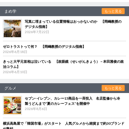
まめ学
もっと見る
写真に埋まっている位置情報はおっかないのか 【岡嶋教授の
デジタル指南】
2026年7月22日
ゼロトラストって何？ 【岡嶋教授のデジタル指南】
2026年6月18日
きっと大平元首相は泣いている 【政眼鏡（せいがんきょう）－本田雅俊の政
治コラム】
2026年6月10日
グルメ
もっと見る
セブン‐イレブン、カレー15商品を一斉投入 名店監修から冷
製うどんまで“夏のカレーフェス”を開催中
2026年8月6日
横浜高島屋で「韓国市場」がスタート 人気グルメから雑貨まで約30ブランド
が集結