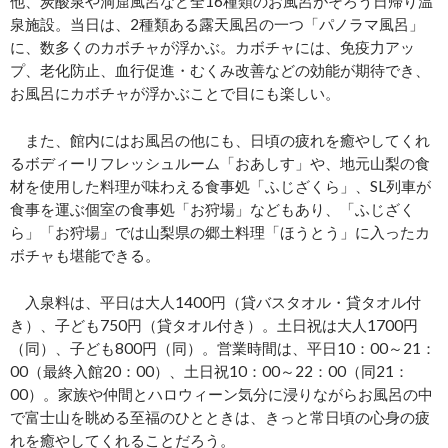
他、炭酸泉や洞窟風呂など全16種類のお風呂がそろう日帰り温
泉施設。当日は、2種類ある露天風呂の一つ「パノラマ風呂」
に、数多くのカボチャが浮かぶ。カボチャには、免疫力アッ
プ、老化防止、血行促進・むくみ改善などの効能が期待でき、
お風呂にカボチャが浮かぶことで目にも楽しい。
また、館内にはお風呂の他にも、日頃の疲れを癒やしてくれ
るボディーリフレッシュルーム「おあしす」や、地元山梨の食
材を使用した料理が味わえる食事処「ふじざくら」、SL列車が
食事を運ぶ個室の食事処「お狩場」などもあり、「ふじざく
ら」「お狩場」では山梨県の郷土料理「ほうとう」に入ったカ
ボチャも堪能できる。
入泉料は、平日は大人1400円（貸バスタオル・貸タオル付
き）、子ども750円（貸タオル付き）。土日祝は大人1700円
（同）、子ども800円（同）。営業時間は、平日10：00～21：
00（最終入館20：00）、土日祝10：00～22：00（同21：
00）。家族や仲間とハロウィーン気分に浸りながらお風呂の中
で富士山を眺める至福のひとときは、きっと常日頃の心身の疲
れを癒やしてくれることだろう。