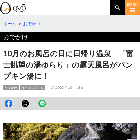
検
索
コ
ン
テ
ホーム
>
おでかけ
ン
おでかけ
ツ
へ
移
10月のお風呂の日に日帰り温泉 「富
動
士眺望の湯ゆらり」の露天風呂がパン
プキン湯に！
2023年10月18日
おでかけ
ライフスタイル