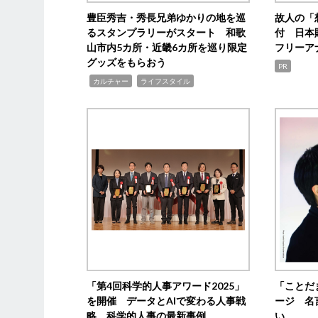
豊臣秀吉・秀長兄弟ゆかりの地を巡
故人の「
るスタンプラリーがスタート 和歌
付 日本
山市内5カ所・近畿6カ所を巡り限定
フリーア
グッズをもらおう
PR
,
,
カルチャー
ライフスタイル
「第4回科学的人事アワード2025」
「ことだ
を開催 データとAIで変わる人事戦
ージ 名
略 科学的人事の最新事例
い