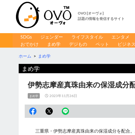
OVO [オーヴォ]
話題の情報を発信するサイト
コンテンツへ移動
検
SDGs
ジェンダー
ライフスタイル
エンタメ
索
おでかけ
まめ学
デジもの
ペット
ビジネ
ホーム
>
まめ学
まめ学
伊勢志摩産真珠由来の保湿成分
2023年11月26日
まめ学
三重県・伊勢志摩産真珠由来の保湿成分を配合。