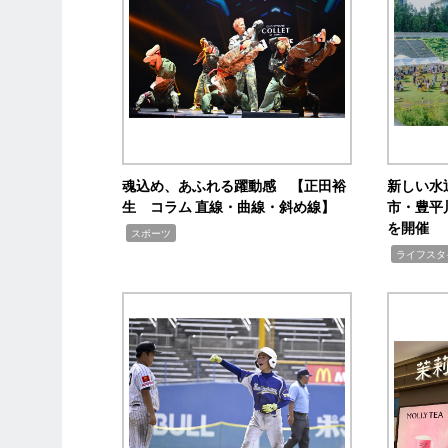
魂込め、あふれる躍動感 【正田裕
新しい水
生 コラム 直線・曲線・斜め線】
市・豊平
を開催
,
スポーツ
,
ライフスタ