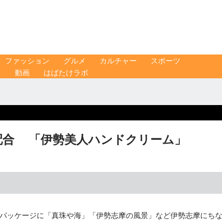
ファッション
グルメ
カルチャー
スポーツ
ス
動画
はばたけラボ
配合 「伊勢美人ハンドクリーム」
パッケージに「真珠や海」「伊勢志摩の風景」など伊勢志摩にち