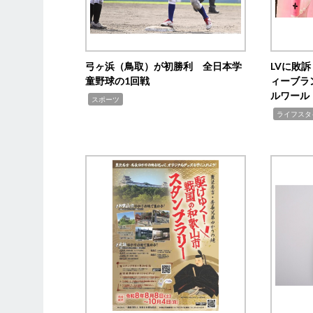
弓ヶ浜（鳥取）が初勝利 全日本学
LVに敗
童野球の1回戦
ィーブラ
ルワール
,
スポーツ
,
ライフスタ