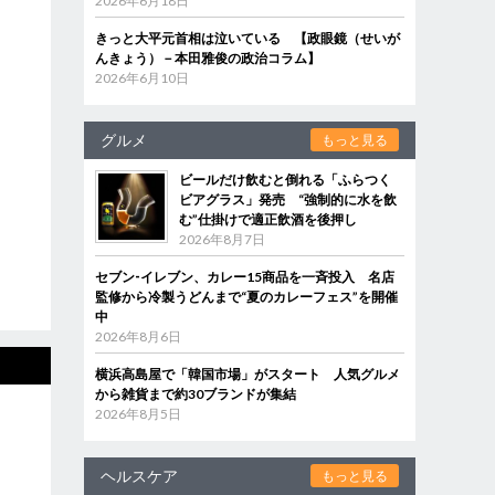
2026年6月18日
きっと大平元首相は泣いている 【政眼鏡（せいが
んきょう）－本田雅俊の政治コラム】
2026年6月10日
グルメ
もっと見る
ビールだけ飲むと倒れる「ふらつく
ビアグラス」発売 “強制的に水を飲
む”仕掛けで適正飲酒を後押し
2026年8月7日
セブン‐イレブン、カレー15商品を一斉投入 名店
監修から冷製うどんまで“夏のカレーフェス”を開催
中
2026年8月6日
横浜高島屋で「韓国市場」がスタート 人気グルメ
から雑貨まで約30ブランドが集結
2026年8月5日
ヘルスケア
もっと見る