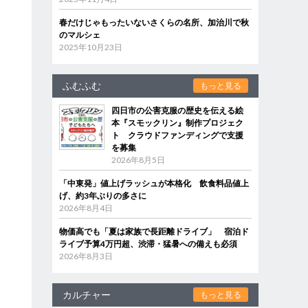
春だけじゃもったいないさくらの名所、加治川で秋
のマルシェ
2025年10月23日
ふむふむ
もっと見る
四日市の公害克服の歴史を伝える絵
本『スモックリン』制作プロジェク
ト クラウドファンディングで支援
を募集
2026年8月5日
「中東発」値上げラッシュが本格化 飲食料品値上
げ、約3年ぶりの多さに
2026年8月4日
物価高でも「夏は家族で長距離ドライブ」 宿泊ド
ライブ予算4万円超、渋滞・猛暑への備えも必須
2026年8月3日
カルチャー
もっと見る