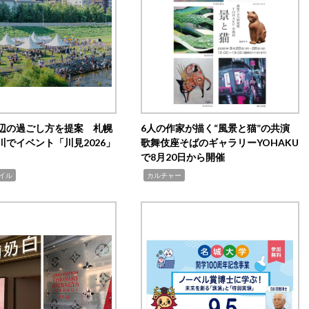
辺の過ごし方を提案 札幌
6人の作家が描く“風景と猫”の共演
川でイベント「川見2026」
歌舞伎座そばのギャラリーYOHAKU
で8月20日から開催
,
イル
カルチャー