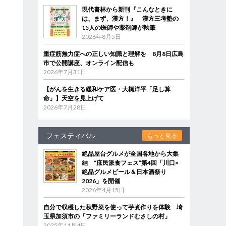
現代書林から新刊『こんなときに
は、まず、漢方！』 漢方三考塾の
15人の医師や薬剤師が執筆
2026年8月5日
重症筋無力症への正しい知識と理解を 8月8日広島
市で公開講座、オンライン配信も
2026年7月31日
【がんを生きる緩和ケア医・大橋洋平「足し算
命」】天空を見上げて
2026年7月28日
フェスティバル
もっと見る
絶品屋台グルメが全国各地から大集
結 “庶民派食フェス”第4回「川口×
絶品グルメビール＆日本酒祭り
2026」を開催
2026年4月15日
自分で収穫した秋野菜を使って芋煮作りを体験 埼
玉県加須市の「ファミリーランドむさしの村」
2025年11月4日