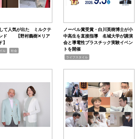
訴して人気が出た ミルクテ
ノーベル賞受賞・白川英樹博士が小
ンド 【野村義樹✕リア
中高生を直接指導 名城大学が講演
ド】
会と導電性プラスチック実験イベン
トを開催
,
イル
社会
,
ライフスタイル