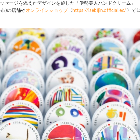
ッセージを添えたデザインを施した「伊勢美人ハンドクリーム」
勢市)の店舗や
オンラインショップ
〈
https://isebijin.official.ec/
〉で1