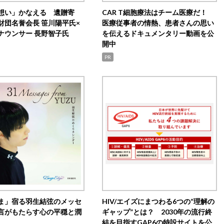
想い」かなえる 遺贈寄
CAR T細胞療法はチーム医療だ！
財団名誉会長 笹川陽平氏×
医療従事者の情熱、患者さんの思い
ナウンサー 長野智子氏
を伝えるドキュメンタリー動画を公
開中
PR
ま」宿る羽生結弦のメッセ
HIV/エイズにまつわる6つの“理解の
言がもたらす心の平穏と潤
ギャップ”とは？ 2030年の流行終
結を目指すGAP6の特設サイトを公