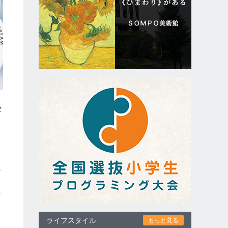
セ
来
志
」
上
ライフスタイル
もっと見る