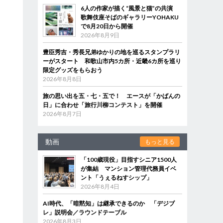
6人の作家が描く“風景と猫”の共演
歌舞伎座そばのギャラリーYOHAKU
で8月20日から開催
2026年8月9日
豊臣秀吉・秀長兄弟ゆかりの地を巡るスタンプラリ
ーがスタート 和歌山市内5カ所・近畿6カ所を巡り
限定グッズをもらおう
2026年8月8日
旅の思い出を五・七・五で！ エースが「かばんの
日」に合わせ「旅行川柳コンテスト」を開催
2026年8月7日
動画
もっと見る
「100歳現役」目指すシニア1500人
が集結 マンション管理代務員イベ
ント「うぇるねすシップ」
2026年8月4日
AI時代、「暗黙知」は継承できるのか 「デジブ
レ」説明会／ラウンドテーブル
2026年8月3日