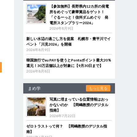
【参加無料】長野県内12カ所の発電
所をめぐって豪華賞品をゲット！
「ぐるーっと！信州ダムめぐり 発
電所スタンプラリー2026」
2026年8月9日
新しい水辺の過ごし方を提案 札幌市・豊平川でイ
ベント「川見2026」を開催
2026年8月9日
韓国旅行でau PAYを使うとPontaポイント最大20％
還元！30万店舗以上が対象に【9月30日まで】
2026年8月8日
まめ学
もっと見る
写真に埋まっている位置情報はおっ
かないのか 【岡嶋教授のデジタル
指南】
2026年7月22日
ゼロトラストって何？ 【岡嶋教授のデジタル指
南】