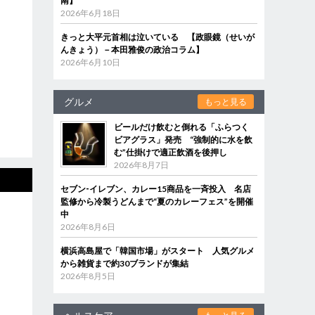
南】
2026年6月18日
きっと大平元首相は泣いている 【政眼鏡（せいが
んきょう）－本田雅俊の政治コラム】
2026年6月10日
グルメ
もっと見る
ビールだけ飲むと倒れる「ふらつく
ビアグラス」発売 “強制的に水を飲
む”仕掛けで適正飲酒を後押し
2026年8月7日
セブン‐イレブン、カレー15商品を一斉投入 名店
監修から冷製うどんまで“夏のカレーフェス”を開催
中
2026年8月6日
横浜高島屋で「韓国市場」がスタート 人気グルメ
から雑貨まで約30ブランドが集結
2026年8月5日