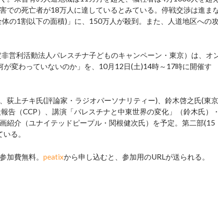
害での死亡者が18万人に達しているとみている。停戦交渉は進ま
体の1割以下の面積)」に、150万人が殺到。また、人道地区への
定非営利活動法人パレスチナ子どものキャンペーン・東京）は、オ
変わっていないのか」を、10月12日(土)14時～17時に開催す
、荻上チキ氏(評論家・ラジオパーソナリティー)、鈴木啓之氏(東
現状報告（CCP）、講演「パレスチナと中東世界の変化」（鈴木氏）
画紹介（ユナイテッドピープル・関根健次氏）を予定。第二部(15
ている。
参加費無料。
peatix
から申し込むと、参加用のURLが送られる。