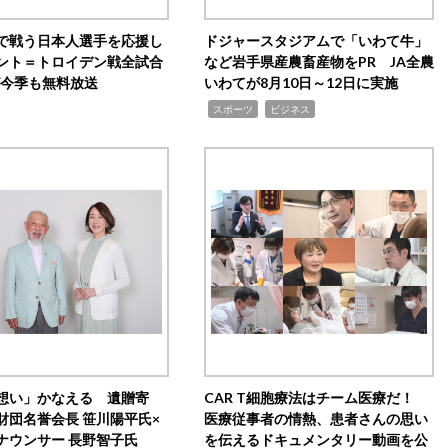
で戦う日本人選手を応援し
ドジャースタジアムで「いわて牛」
ント＝トロイデン戦全試合
など岩手県産農畜産物をPR JA全農
0が今季も無料放送
いわてが8月10日～12日に実施
,
,
スポーツ
ビジネス
想い」かなえる 遺贈寄
CAR T細胞療法はチーム医療だ！
財団名誉会長 笹川陽平氏×
医療従事者の情熱、患者さんの思い
ナウンサー 長野智子氏
を伝えるドキュメンタリー動画を公