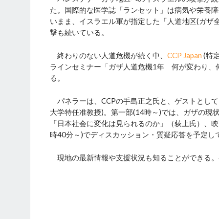
た。国際的な医学誌「ランセット」は病気や栄養障
いまま、イスラエル軍が指定した「人道地区(ガザ全
撃も続いている。
終わりのない人道危機が続く中、
CCP Japan
(特
ラインセミナー「ガザ人道危機1年 何が変わり、何が
る。
パネラーは、CCPの手島正之氏と、ゲストとして
大学特任准教授)。第一部(14時～)では、ガザの
「日本社会に変化は見られるのか」（荻上氏）、映
時40分～)でディスカッション・質疑応答を予定し
現地の最新情報や支援状況も知ることができる。