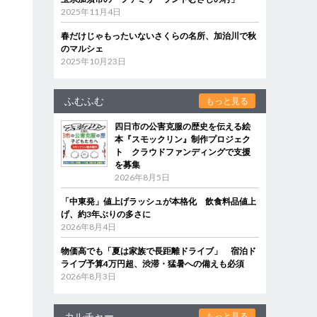
2025年11月4日
春だけじゃもったいないさくらの名所、加治川で秋
のマルシェ
2025年10月23日
ふむふむ
もっと見る
四日市の公害克服の歴史を伝える絵
本『スモックリン』制作プロジェク
ト クラウドファンディングで支援
を募集
2026年8月5日
「中東発」値上げラッシュが本格化 飲食料品値上
げ、約3年ぶりの多さに
2026年8月4日
物価高でも「夏は家族で長距離ドライブ」 宿泊ド
ライブ予算4万円超、渋滞・猛暑への備えも必須
2026年8月3日
カルチャー
もっと見る