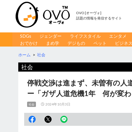
OVO [オーヴォ]
話題の情報を発信するサイト
コンテンツへ移動
検
SDGs
ジェンダー
ライフスタイル
エンタメ
索
おでかけ
まめ学
デジもの
ペット
ビジネ
ホーム
>
社会
社会
停戦交渉は進まず、未曽有の人
ー「ガザ人道危機1年 何が変
2024年10月3日
社会