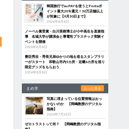
韓国旅行でau PAYを使うとPontaポ
イント最大20％還元！30万店舗以上
が対象に【9月30日まで】
2026年8月8日
ノーベル賞受賞・白川英樹博士が小中高生を直接指
導 名城大学が講演会と導電性プラスチック実験イ
ベントを開催
2026年8月8日
豊臣秀吉・秀長兄弟ゆかりの地を巡るスタンプラリ
ーがスタート 和歌山市内5カ所・近畿6カ所を巡り
限定グッズをもらおう
2026年8月8日
まめ学
もっと見る
写真に埋まっている位置情報はおっ
かないのか 【岡嶋教授のデジタル
指南】
2026年7月22日
ゼロトラストって何？ 【岡嶋教授のデジタル指