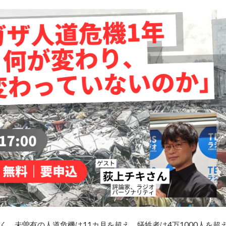
。未曽有の人道危機は11カ月を超え、犠牲者は4万1000人を超