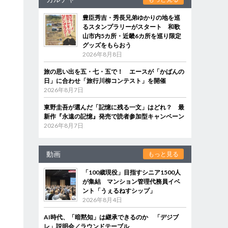
豊臣秀吉・秀長兄弟ゆかりの地を巡
るスタンプラリーがスタート 和歌
山市内5カ所・近畿6カ所を巡り限定
グッズをもらおう
2026年8月8日
旅の思い出を五・七・五で！ エースが「かばんの
日」に合わせ「旅行川柳コンテスト」を開催
2026年8月7日
東野圭吾が選んだ「記憶に残る一文」はどれ？ 最
新作『永遠の記憶』発売で読者参加型キャンペーン
2026年8月7日
動画
もっと見る
「100歳現役」目指すシニア1500人
が集結 マンション管理代務員イベ
ント「うぇるねすシップ」
2026年8月4日
AI時代、「暗黙知」は継承できるのか 「デジブ
レ」説明会／ラウンドテーブル