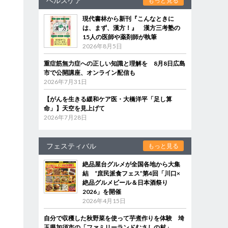
ヘルスケア
もっと見る
現代書林から新刊『こんなときに
は、まず、漢方！』 漢方三考塾の
15人の医師や薬剤師が執筆
2026年8月5日
重症筋無力症への正しい知識と理解を 8月8日広島
市で公開講座、オンライン配信も
2026年7月31日
【がんを生きる緩和ケア医・大橋洋平「足し算
命」】天空を見上げて
2026年7月28日
フェスティバル
もっと見る
絶品屋台グルメが全国各地から大集
結 “庶民派食フェス”第4回「川口×
絶品グルメビール＆日本酒祭り
2026」を開催
2026年4月15日
自分で収穫した秋野菜を使って芋煮作りを体験 埼
玉県加須市の「ファミリーランドむさしの村」