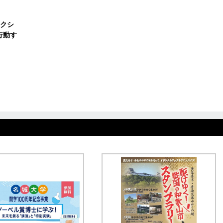
ークシ
行動す