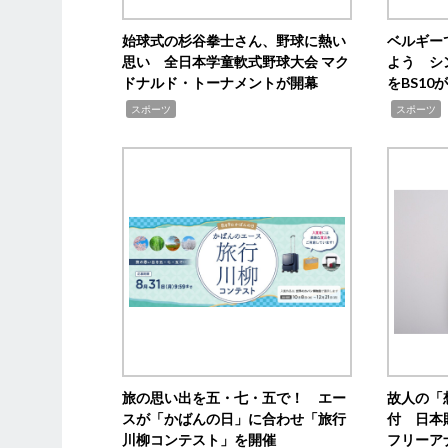
始球式の杉谷拳士さん、野球に熱い
ベルギー
思い 全日本学童軟式野球大会 マク
よう シ
ドナルド・トーナメントが開幕
をBS1
,
,
スポーツ
スポーツ
旅の思い出を五・七・五で！ エー
故人の「
スが「かばんの日」に合わせ「旅行
付 日本
川柳コンテスト」を開催
フリーア