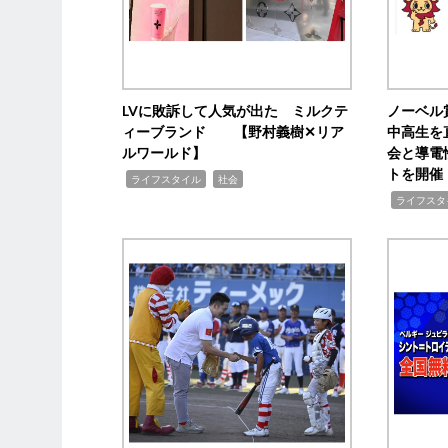
LVに敗訴して人気が出た ミルクテ
ノーベル
ィーブランド 【野村義樹✕リア
中高生を
ルワールド】
会と導電
トを開催
,
,
ライフスタイル
社会
,
ライフスタ