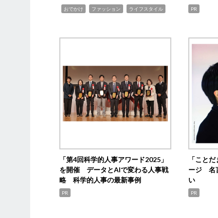
,
,
,
おでかけ
ファッション
ライフスタイル
PR
「第4回科学的人事アワード2025」
「ことだ
を開催 データとAIで変わる人事戦
ージ 名
略 科学的人事の最新事例
い
PR
PR