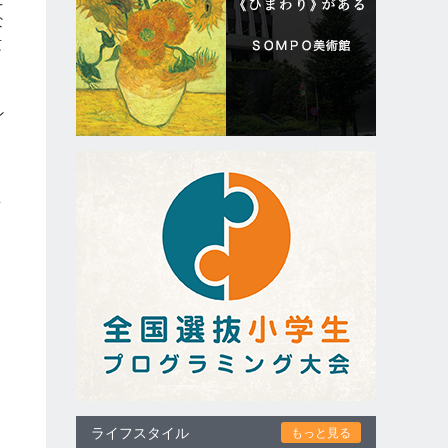
な
攻
ン
京
・
ライフスタイル
もっと見る