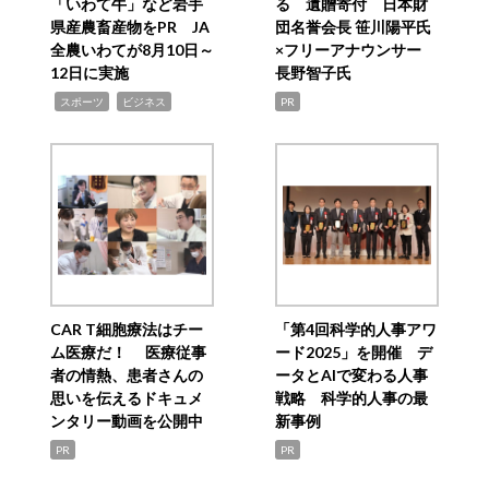
「いわて牛」など岩手
る 遺贈寄付 日本財
県産農畜産物をPR JA
団名誉会長 笹川陽平氏
全農いわてが8月10日～
×フリーアナウンサー
12日に実施
長野智子氏
,
,
スポーツ
ビジネス
PR
CAR T細胞療法はチー
「第4回科学的人事アワ
ム医療だ！ 医療従事
ード2025」を開催 デ
者の情熱、患者さんの
ータとAIで変わる人事
思いを伝えるドキュメ
戦略 科学的人事の最
ンタリー動画を公開中
新事例
PR
PR