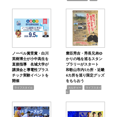
ノーベル賞受賞・白川
豊臣秀吉・秀長兄弟ゆ
英樹博士が小中高生を
かりの地を巡るスタン
直接指導 名城大学が
プラリーがスタート
講演会と導電性プラス
和歌山市内5カ所・近畿
チック実験イベントを
6カ所を巡り限定グッズ
開催
をもらおう
,
,
,
ライフスタイル
カルチャー
ライフスタイ
ル