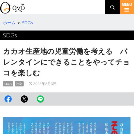
検
索
コ
ン
テ
ホーム
>
SDGs
ン
SDGs
ツ
へ
移
カカオ生産地の児童労働を考える バ
動
レンタインにできることをやってチョ
コを楽しむ
2025年2月3日
SDGs
社会