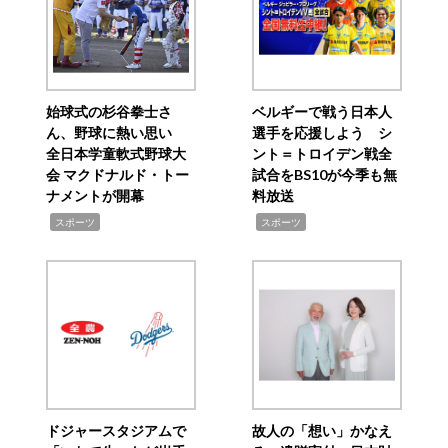
始球式の杉谷拳士さ
ベルギーで戦う日本人
ん、野球に熱い思い
選手を応援しよう シ
全日本学童軟式野球大
ント＝トロイデン戦全
会 マクドナルド・トー
試合をBS10が今季も無
ナメントが開幕
料放送
,
,
スポーツ
スポーツ
ドジャースタジアムで
故人の「想い」かなえ