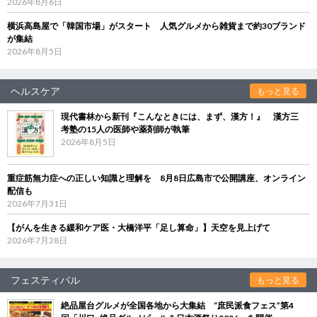
2026年8月6日
横浜高島屋で「韓国市場」がスタート 人気グルメから雑貨まで約30ブランド
が集結
2026年8月5日
ヘルスケア
もっと見る
現代書林から新刊『こんなときには、まず、漢方！』 漢方三
考塾の15人の医師や薬剤師が執筆
2026年8月5日
重症筋無力症への正しい知識と理解を 8月8日広島市で公開講座、オンライン
配信も
2026年7月31日
【がんを生きる緩和ケア医・大橋洋平「足し算命」】天空を見上げて
2026年7月28日
フェスティバル
もっと見る
絶品屋台グルメが全国各地から大集結 “庶民派食フェス”第4