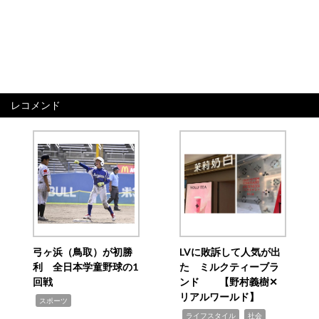
レコメンド
弓ヶ浜（鳥取）が初勝
LVに敗訴して人気が出
利 全日本学童野球の1
た ミルクティーブラ
回戦
ンド 【野村義樹✕
リアルワールド】
,
スポーツ
,
,
ライフスタイル
社会