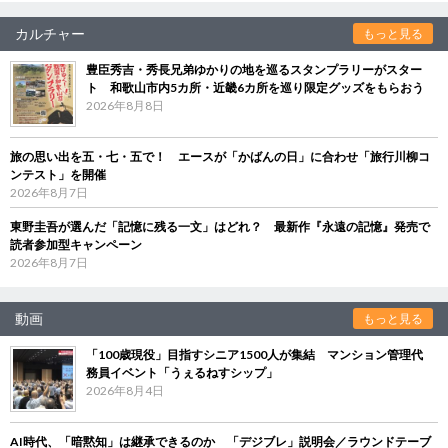
カルチャー
もっと見る
豊臣秀吉・秀長兄弟ゆかりの地を巡るスタンプラリーがスター
ト 和歌山市内5カ所・近畿6カ所を巡り限定グッズをもらおう
2026年8月8日
旅の思い出を五・七・五で！ エースが「かばんの日」に合わせ「旅行川柳コ
ンテスト」を開催
2026年8月7日
東野圭吾が選んだ「記憶に残る一文」はどれ？ 最新作『永遠の記憶』発売で
読者参加型キャンペーン
2026年8月7日
動画
もっと見る
「100歳現役」目指すシニア1500人が集結 マンション管理代
務員イベント「うぇるねすシップ」
2026年8月4日
AI時代、「暗黙知」は継承できるのか 「デジブレ」説明会／ラウンドテーブ