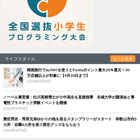
ライフスタイル
もっと見る
韓国旅行でau PAYを使うとPontaポイント最大20％還元！30
万店舗以上が対象に【9月30日まで】
2026年8月8日
ノーベル賞受賞・白川英樹博士が小中高生を直接指導 名城大学が講演会と導
電性プラスチック実験イベントを開催
2026年8月8日
豊臣秀吉・秀長兄弟ゆかりの地を巡るスタンプラリーがスタート 和歌山市内5
カ所・近畿6カ所を巡り限定グッズをもらおう
2026年8月8日