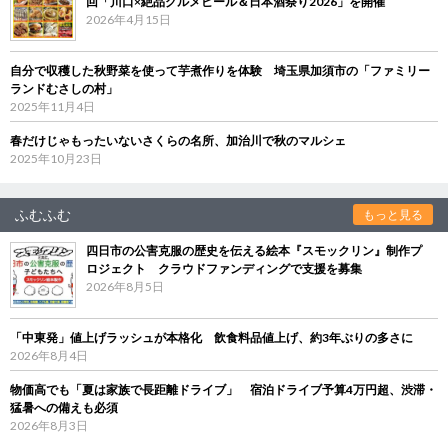
回「川口×絶品グルメビール＆日本酒祭り2026」を開催
2026年4月15日
自分で収穫した秋野菜を使って芋煮作りを体験 埼玉県加須市の「ファミリー
ランドむさしの村」
2025年11月4日
春だけじゃもったいないさくらの名所、加治川で秋のマルシェ
2025年10月23日
ふむふむ
もっと見る
四日市の公害克服の歴史を伝える絵本『スモックリン』制作プ
ロジェクト クラウドファンディングで支援を募集
2026年8月5日
「中東発」値上げラッシュが本格化 飲食料品値上げ、約3年ぶりの多さに
2026年8月4日
物価高でも「夏は家族で長距離ドライブ」 宿泊ドライブ予算4万円超、渋滞・
猛暑への備えも必須
2026年8月3日