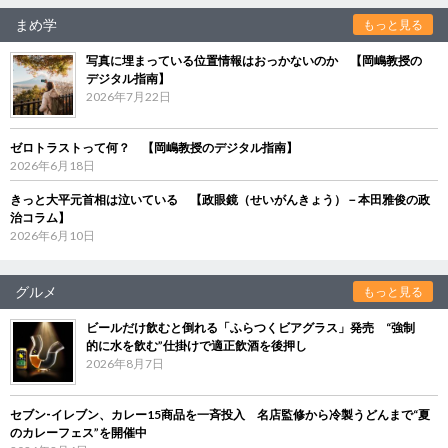
まめ学
もっと見る
写真に埋まっている位置情報はおっかないのか 【岡嶋教授の
デジタル指南】
2026年7月22日
ゼロトラストって何？ 【岡嶋教授のデジタル指南】
2026年6月18日
きっと大平元首相は泣いている 【政眼鏡（せいがんきょう）－本田雅俊の政
治コラム】
2026年6月10日
グルメ
もっと見る
ビールだけ飲むと倒れる「ふらつくビアグラス」発売 “強制
的に水を飲む”仕掛けで適正飲酒を後押し
2026年8月7日
セブン‐イレブン、カレー15商品を一斉投入 名店監修から冷製うどんまで“夏
のカレーフェス”を開催中