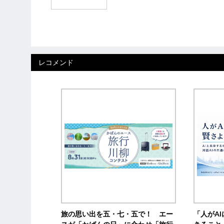
レコメンド
旅の思い出を五・七・五で！ エー
「人がA