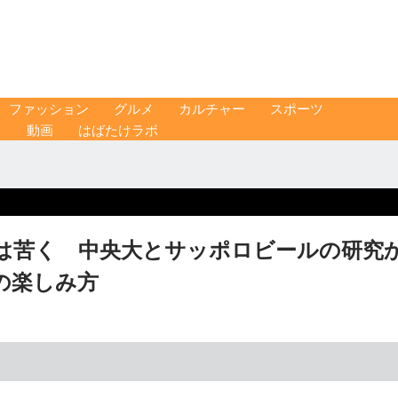
ファッション
グルメ
カルチャー
スポーツ
ス
動画
はばたけラボ
は苦く 中央大とサッポロビールの研究
の楽しみ方