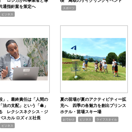
」 ロジカがAI事業者と導
喫 鳥取のサイクリングイベント
共通指針案を策定へ
,
スポーツ
ビジネス
手段」、最終責任は「人間の
夏の苗場が夏のアクティビティー拡
「法の支配」という「傘」
充へ 四季の各魅力を創出プリンス
る レクシスネクシス・ジ
ホテル・苗場スキー場
パスカル ロズィエ社長
,
,
,
おでかけ
ビジネス
ライフスタイル
ビジネス