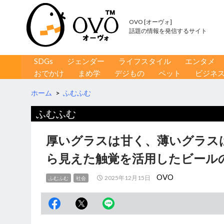
OVO [オーヴォ]
話題の情報を発信するサイト
コンテンツへ移動
検
SDGs
ジェンダー
ライフスタイル
エンタメ
索
おでかけ
まめ学
デジもの
ペット
ビジネ
ホーム
>
ふむふむ
ふむふむ
厚いグラスは甘く、薄いグラス
ら見えた触覚を活用したビール
OVO
2025年12月15日
ふむふむ
社会