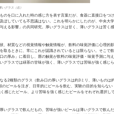
薄いグラス（右）
ものを口に入れた時の感じ方を表す言葉だが、食器に直接口をつ
及ぼしていても不思議はない。これを明らかにしたのが、中央大
与える影響」の共同研究。厚いグラスは甘く、薄いグラスは苦く
状、材質などの視覚情報や触覚情報が、飲料の味覚評価に心理的
を取るときに、常にこれが認識されているとは限らない。そこで
口の厚み」に着目し、唇の触覚が飲料の味覚評価・味覚予測に与
いグラスでは緑茶の甘味が強く、薄いグラスでは苦味が強く感じ
なる2種類のグラス（飲み口の厚いグラスは約3ミリ、薄いものは
種類のビールを注ぎ、日常的にビールを飲む、実験の目的を知らない
強く感じたビール、より苦味を強く感じたビールをそれぞれ選択し
厚いグラスで飲んだもの、苦味が強いビールは薄いグラスで飲ん