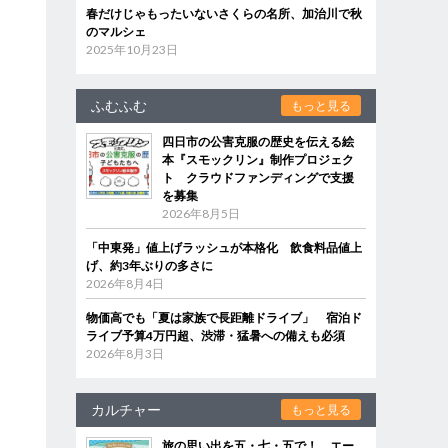
春だけじゃもったいないさくらの名所、加治川で秋
のマルシェ
2025年10月23日
ふむふむ
もっと見る
四日市の公害克服の歴史を伝える絵
本『スモックリン』制作プロジェク
ト クラウドファンディングで支援
を募集
2026年8月5日
「中東発」値上げラッシュが本格化 飲食料品値上
げ、約3年ぶりの多さに
2026年8月4日
物価高でも「夏は家族で長距離ドライブ」 宿泊ド
ライブ予算4万円超、渋滞・猛暑への備えも必須
2026年8月3日
カルチャー
もっと見る
旅の思い出を五・七・五で！ エー