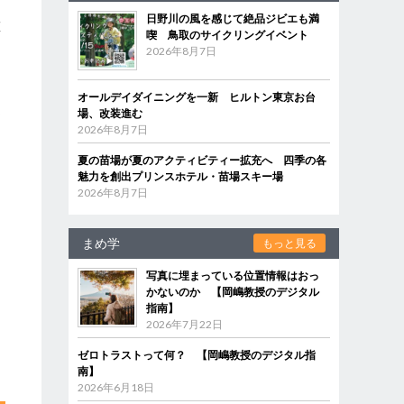
し
日野川の風を感じて絶品ジビエも満
重
喫 鳥取のサイクリングイベント
な
2026年8月7日
オールデイダイニングを一新 ヒルトン東京お台
選
場、改装進む
る
2026年8月7日
あ
夏の苗場が夏のアクティビティー拡充へ 四季の各
魅力を創出プリンスホテル・苗場スキー場
2026年8月7日
まめ学
もっと見る
写真に埋まっている位置情報はおっ
かないのか 【岡嶋教授のデジタル
指南】
2026年7月22日
ゼロトラストって何？ 【岡嶋教授のデジタル指
南】
2026年6月18日