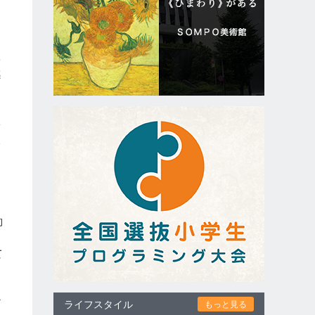
け
学
感
影
飲
え
ら
約
て
だ
ライフスタイル
もっと見る