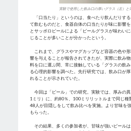
実験で使用した飲み口の厚いグラス（左）と
「口当たり」というのは、食べたり飲んだりする
て飲むものだと、食器自体の口当たりが味に影響を
とサッポロビールによる「ビールグラスが味わいに
じることが多いことが分かったという。
これまで、グラスやマグカップなど容器の色や形
響を与えることが報告されてきたが、実際に飲み物
料を口に運ぶ間、常に接触している「グラスの飲み
る心理的影響を調べた。先行研究では、飲み口が厚
れることが示されていた。
今回は「ビール」での研究。実験では、厚みの異
1ミリ）に、約80％、100ミリリットルまで同じ
48人が目隠しをして飲み比べを実施。より甘味を
もらった。
その結果、多くの参加者が、甘味が強いビールは