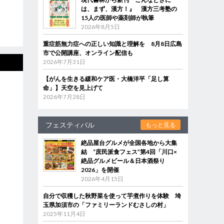
は、まず、漢方！』 漢方三考塾の
15人の医師や薬剤師が執筆
2026年8月5日
重症筋無力症への正しい知識と理解を 8月8日広島
市で公開講座、オンライン配信も
2026年7月31日
【がんを生きる緩和ケア医・大橋洋平「足し算
命」】天空を見上げて
2026年7月28日
フェスティバル
もっと見る
絶品屋台グルメが全国各地から大集
結 “庶民派食フェス”第4回「川口×
絶品グルメビール＆日本酒祭り
2026」を開催
2026年4月15日
自分で収穫した秋野菜を使って芋煮作りを体験 埼
玉県加須市の「ファミリーランドむさしの村」
2025年11月4日