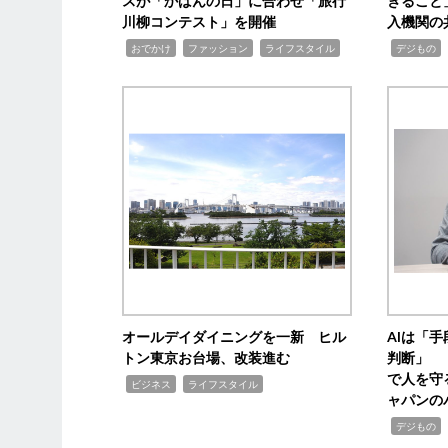
スが「かばんの日」に合わせ「旅行
きること
川柳コンテスト」を開催
入機関の
,
,
,
,
,
おでかけ
ファッション
ライフスタイル
デジもの
オールデイダイニングを一新 ヒル
AIは「
トン東京お台場、改装進む
判断」 
で人を守
,
,
ビジネス
ライフスタイル
ャパンの
,
,
デジもの