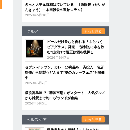
きっと大平元首相は泣いている 【政眼鏡（せいが
んきょう）－本田雅俊の政治コラム】
2026年6月10日
グルメ
もっと見る
ビールだけ飲むと倒れる「ふらつく
ビアグラス」発売 “強制的に水を飲
む”仕掛けで適正飲酒を後押し
2026年8月7日
セブン‐イレブン、カレー15商品を一斉投入 名店
監修から冷製うどんまで“夏のカレーフェス”を開催
中
2026年8月6日
横浜高島屋で「韓国市場」がスタート 人気グルメ
から雑貨まで約30ブランドが集結
2026年8月5日
ヘルスケア
もっと見る
現代書林から新刊『こんなときに