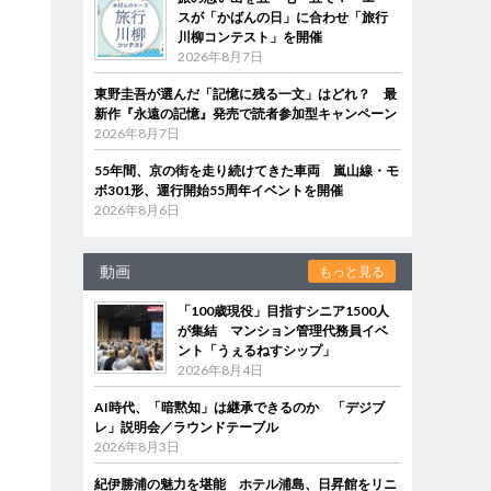
スが「かばんの日」に合わせ「旅行
川柳コンテスト」を開催
2026年8月7日
東野圭吾が選んだ「記憶に残る一文」はどれ？ 最
新作『永遠の記憶』発売で読者参加型キャンペーン
2026年8月7日
55年間、京の街を走り続けてきた車両 嵐山線・モ
ボ301形、運行開始55周年イベントを開催
2026年8月6日
動画
もっと見る
「100歳現役」目指すシニア1500人
が集結 マンション管理代務員イベ
ント「うぇるねすシップ」
2026年8月4日
AI時代、「暗黙知」は継承できるのか 「デジブ
レ」説明会／ラウンドテーブル
2026年8月3日
紀伊勝浦の魅力を堪能 ホテル浦島、日昇館をリニ