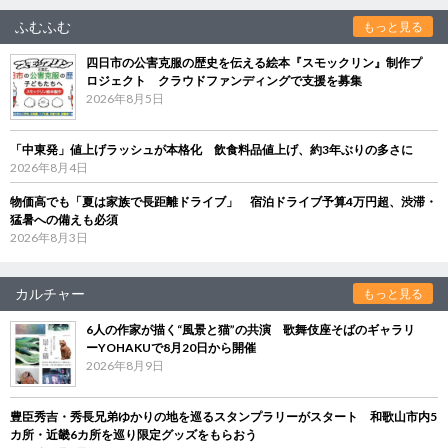
ふむふむ
もっと見る
四日市の公害克服の歴史を伝える絵本『スモックリン』制作プ
ロジェクト クラウドファンディングで支援を募集
2026年8月5日
「中東発」値上げラッシュが本格化 飲食料品値上げ、約3年ぶりの多さに
2026年8月4日
物価高でも「夏は家族で長距離ドライブ」 宿泊ドライブ予算4万円超、渋滞・
猛暑への備えも必須
2026年8月3日
カルチャー
もっと見る
6人の作家が描く“風景と猫”の共演 歌舞伎座そばのギャラリ
ーYOHAKUで8月20日から開催
2026年8月9日
豊臣秀吉・秀長兄弟ゆかりの地を巡るスタンプラリーがスタート 和歌山市内5
カ所・近畿6カ所を巡り限定グッズをもらおう