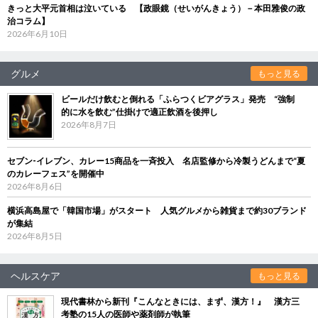
きっと大平元首相は泣いている 【政眼鏡（せいがんきょう）－本田雅俊の政
治コラム】
2026年6月10日
グルメ
もっと見る
ビールだけ飲むと倒れる「ふらつくビアグラス」発売 “強制
的に水を飲む”仕掛けで適正飲酒を後押し
2026年8月7日
セブン‐イレブン、カレー15商品を一斉投入 名店監修から冷製うどんまで“夏
のカレーフェス”を開催中
2026年8月6日
横浜高島屋で「韓国市場」がスタート 人気グルメから雑貨まで約30ブランド
が集結
2026年8月5日
ヘルスケア
もっと見る
現代書林から新刊『こんなときには、まず、漢方！』 漢方三
考塾の15人の医師や薬剤師が執筆