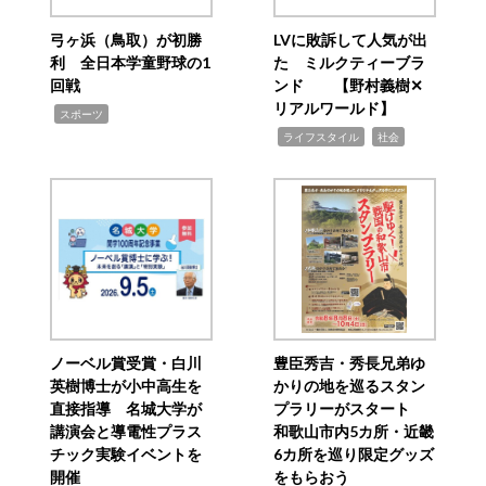
弓ヶ浜（鳥取）が初勝
LVに敗訴して人気が出
利 全日本学童野球の1
た ミルクティーブラ
回戦
ンド 【野村義樹✕
リアルワールド】
,
スポーツ
,
,
ライフスタイル
社会
ノーベル賞受賞・白川
豊臣秀吉・秀長兄弟ゆ
英樹博士が小中高生を
かりの地を巡るスタン
直接指導 名城大学が
プラリーがスタート
講演会と導電性プラス
和歌山市内5カ所・近畿
チック実験イベントを
6カ所を巡り限定グッズ
開催
をもらおう