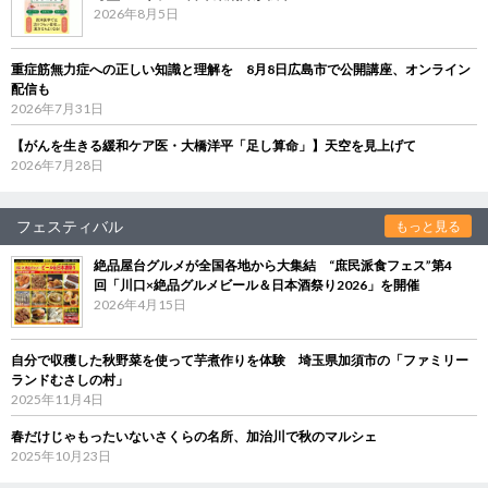
2026年8月5日
重症筋無力症への正しい知識と理解を 8月8日広島市で公開講座、オンライン
配信も
2026年7月31日
【がんを生きる緩和ケア医・大橋洋平「足し算命」】天空を見上げて
2026年7月28日
フェスティバル
もっと見る
絶品屋台グルメが全国各地から大集結 “庶民派食フェス”第4
回「川口×絶品グルメビール＆日本酒祭り2026」を開催
2026年4月15日
自分で収穫した秋野菜を使って芋煮作りを体験 埼玉県加須市の「ファミリー
ランドむさしの村」
2025年11月4日
春だけじゃもったいないさくらの名所、加治川で秋のマルシェ
2025年10月23日