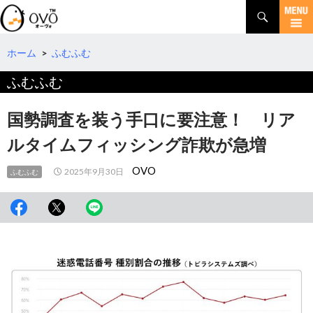
検
索
コ
ン
テ
ホーム
>
ふむふむ
ン
ふむふむ
ツ
へ
移
国勢調査を装う手口に要注意！ リア
動
ルタイムフィッシング詐欺が急増
OVO
2025年9月30日
ふむふむ