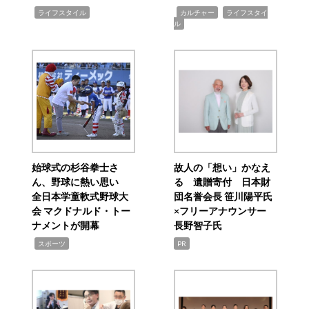
,
,
,
ライフスタイル
カルチャー
ライフスタイ
ル
始球式の杉谷拳士さ
故人の「想い」かなえ
ん、野球に熱い思い
る 遺贈寄付 日本財
全日本学童軟式野球大
団名誉会長 笹川陽平氏
会 マクドナルド・トー
×フリーアナウンサー
ナメントが開幕
長野智子氏
,
スポーツ
PR