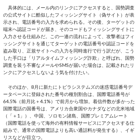
具体的には、メール内のリンクにアクセスすると、国勢調査
の公式サイトに酷似したフィッシングサイト（偽サイト）が表
示され、電話番号の入力を求められる。その後、ターゲットの
端末へ認証コードが届き、そのコードもフィッシングサイトに
入力させる仕組みだ。この一連の流れによって、攻撃者はフィ
ッシングサイトを通じてターゲットの電話番号や認証コードを
盗み取り、正規サイトへの入力を同時進行で行う訳だが、こう
した手口は「リアルタイムフィッシング詐欺」と呼ばれ、国勢
調査を装う不審なメールやSMSが届いた場合は、記載されたリ
ンクにアクセスしないよう気を付けたい。
そのほか、8月に新たにトビラシステムズの迷惑電話番号デ
ータベースに登録された番号の種別割合は、国際電話番号が
64.5%（前月比＋4.1%）で前月から増加。着信件数が多かった
国際電話の国番号は、アメリカ合衆国やカナダなどの北米地域
（「＋1」）、中国、ソロモン諸島、国際プレミアムレート
（国際電話を使って海外の有料情報サービスにアクセスする仕
組みで、通常の国際電話よりも高い通話料が発生する）、イギ
リスなどが目立つ。