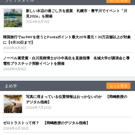
新しい水辺の過ごし方を提案 札幌市・豊平川でイベント「川
見2026」を開催
2026年8月9日
韓国旅行でau PAYを使うとPontaポイント最大20％還元！30万店舗以上が対象
に【9月30日まで】
2026年8月8日
ノーベル賞受賞・白川英樹博士が小中高生を直接指導 名城大学が講演会と導
電性プラスチック実験イベントを開催
2026年8月8日
まめ学
もっと見る
写真に埋まっている位置情報はおっかないのか 【岡嶋教授の
デジタル指南】
2026年7月22日
ゼロトラストって何？ 【岡嶋教授のデジタル指南】
2026年6月18日