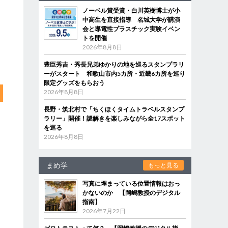
ノーベル賞受賞・白川英樹博士が小
中高生を直接指導 名城大学が講演
会と導電性プラスチック実験イベン
トを開催
2026年8月8日
豊臣秀吉・秀長兄弟ゆかりの地を巡るスタンプラリ
ーがスタート 和歌山市内5カ所・近畿6カ所を巡り
限定グッズをもらおう
2026年8月8日
長野・筑北村で「ちくほくタイムトラベルスタンプ
ラリー」開催！謎解きを楽しみながら全17スポット
を巡る
2026年8月8日
まめ学
もっと見る
写真に埋まっている位置情報はおっ
かないのか 【岡嶋教授のデジタル
指南】
2026年7月22日