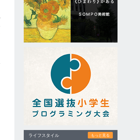
で
年
本
を
生
民
と
く
イ
ライフスタイル
もっと見る