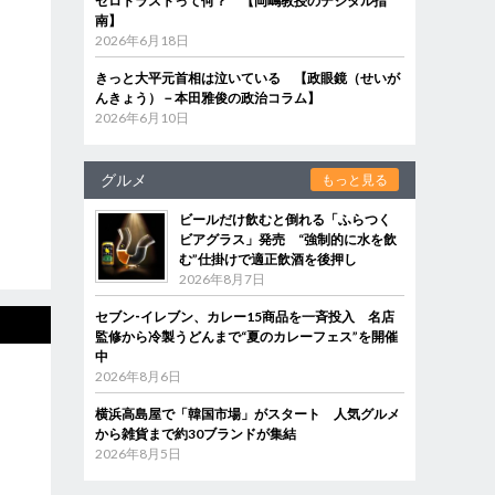
ゼロトラストって何？ 【岡嶋教授のデジタル指
南】
2026年6月18日
きっと大平元首相は泣いている 【政眼鏡（せいが
んきょう）－本田雅俊の政治コラム】
2026年6月10日
グルメ
もっと見る
ビールだけ飲むと倒れる「ふらつく
ビアグラス」発売 “強制的に水を飲
む”仕掛けで適正飲酒を後押し
2026年8月7日
セブン‐イレブン、カレー15商品を一斉投入 名店
監修から冷製うどんまで“夏のカレーフェス”を開催
中
2026年8月6日
横浜高島屋で「韓国市場」がスタート 人気グルメ
から雑貨まで約30ブランドが集結
2026年8月5日