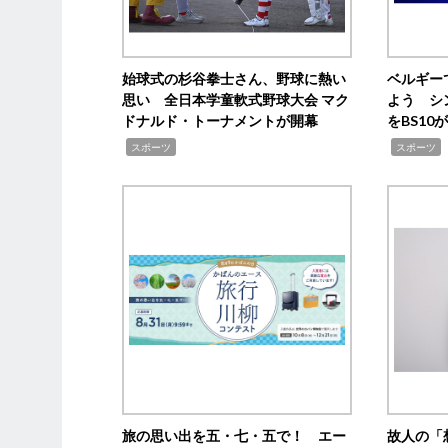
始球式の杉谷拳士さん、野球に熱い
ベルギー
思い 全日本学童軟式野球大会 マク
よう シ
ドナルド・トーナメントが開幕
をBS1
,
,
スポーツ
スポーツ
旅の思い出を五・七・五で！ エー
故人の「