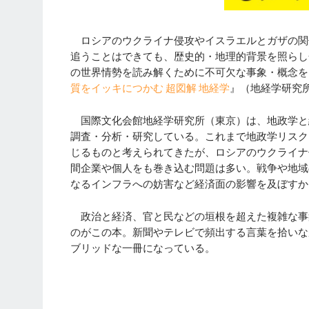
ロシアのウクライナ侵攻やイスラエルとガザの関
追うことはできても、歴史的・地理的背景を照らし
の世界情勢を読み解くために不可欠な事象・概念を
質をイッキにつかむ 超図解 地経学
』（地経学研究所
国際文化会館地経学研究所（東京）は、地政学と
調査・分析・研究している。これまで地政学リスク
じるものと考えられてきたが、ロシアのウクライナ
間企業や個人をも巻き込む問題は多い。戦争や地域
なるインフラへの妨害など経済面の影響を及ぼすか
政治と経済、官と民などの垣根を超えた複雑な事
のがこの本。新聞やテレビで頻出する言葉を拾いな
ブリッドな一冊になっている。