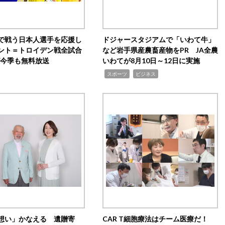
で戦う日本人選手を応援し
ドジャースタジアムで「いわて牛」
ント＝トロイデン戦全試合
など岩手県産農畜産物をPR JA全農
0が今季も無料放送
いわてが8月10日～12日に実施
,
,
スポーツ
ビジネス
想い」かなえる 遺贈寄
CAR T細胞療法はチーム医療だ！