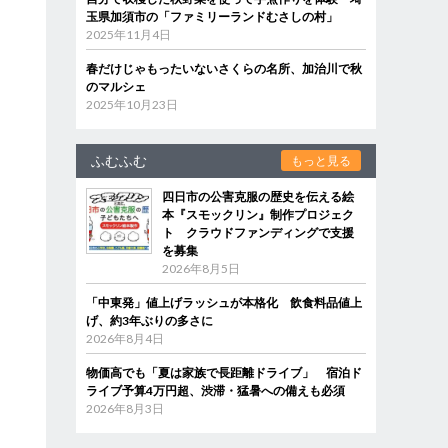
玉県加須市の「ファミリーランドむさしの村」
2025年11月4日
春だけじゃもったいないさくらの名所、加治川で秋
のマルシェ
2025年10月23日
ふむふむ
もっと見る
四日市の公害克服の歴史を伝える絵
本『スモックリン』制作プロジェク
ト クラウドファンディングで支援
を募集
2026年8月5日
「中東発」値上げラッシュが本格化 飲食料品値上
げ、約3年ぶりの多さに
2026年8月4日
物価高でも「夏は家族で長距離ドライブ」 宿泊ド
ライブ予算4万円超、渋滞・猛暑への備えも必須
2026年8月3日