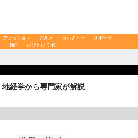
ファッション
グルメ
カルチャー
スポーツ
ス
動画
はばたけラボ
 地経学から専門家が解説