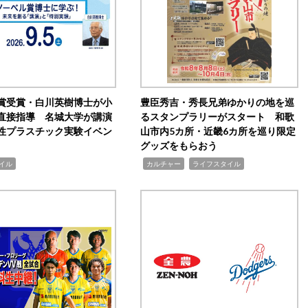
賞受賞・白川英樹博士が小
豊臣秀吉・秀長兄弟ゆかりの地を巡
直接指導 名城大学が講演
るスタンプラリーがスタート 和歌
性プラスチック実験イベン
山市内5カ所・近畿6カ所を巡り限定
グッズをもらおう
,
,
イル
カルチャー
ライフスタイル