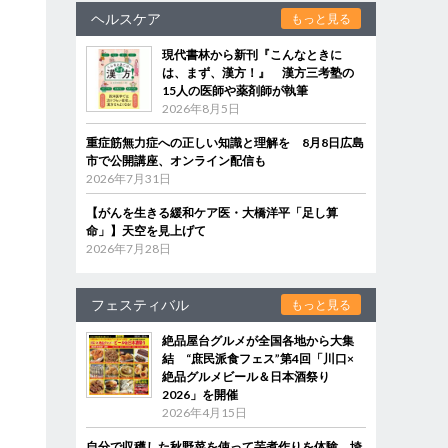
ヘルスケア
もっと見る
現代書林から新刊『こんなときに
は、まず、漢方！』 漢方三考塾の
15人の医師や薬剤師が執筆
2026年8月5日
重症筋無力症への正しい知識と理解を 8月8日広島
市で公開講座、オンライン配信も
2026年7月31日
【がんを生きる緩和ケア医・大橋洋平「足し算
命」】天空を見上げて
2026年7月28日
フェスティバル
もっと見る
絶品屋台グルメが全国各地から大集
結 “庶民派食フェス”第4回「川口×
絶品グルメビール＆日本酒祭り
2026」を開催
2026年4月15日
自分で収穫した秋野菜を使って芋煮作りを体験 埼