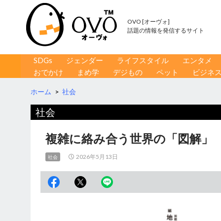
OVO [オーヴォ]
話題の情報を発信するサイト
コンテンツへ移動
検
SDGs
ジェンダー
ライフスタイル
エンタメ
索
おでかけ
まめ学
デジもの
ペット
ビジネ
ホーム
>
社会
社会
複雑に絡み合う世界の「図解」
2026年5月13日
社会