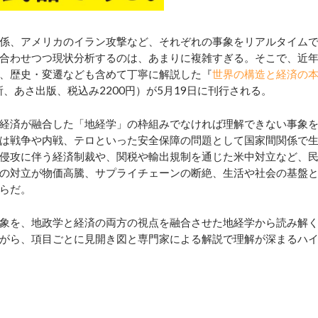
係、アメリカのイラン攻撃など、それぞれの事象をリアルタイム
合わせつつ現状分析するのは、あまりに複雑すぎる。そこで、近
、歴史・変遷なども含めて丁寧に解説した『
世界の構造と経済の
、あさ出版、税込み2200円）が5月19日に刊行される。
経済が融合した「地経学」の枠組みでなければ理解できない事象
は戦争や内戦、テロといった安全保障の問題として国家間関係で
侵攻に伴う経済制裁や、関税や輸出規制を通じた米中対立など、
の対立が物価高騰、サプライチェーンの断絶、生活や社会の基盤
らだ。
象を、地政学と経済の両方の視点を融合させた地経学から読み解
がら、項目ごとに見開き図と専門家による解説で理解が深まるハ