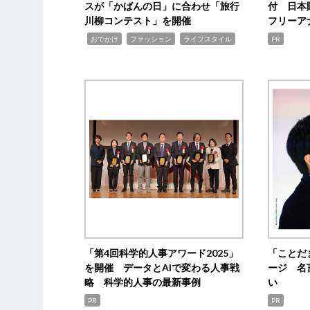
スが「かばんの日」に合わせ「旅行
付 日本
川柳コンテスト」を開催
フリーア
,
,
,
おでかけ
ファッション
ライフスタイル
PR
「第4回科学的人事アワード2025」
「ことだ
を開催 データとAIで変わる人事戦
ージ 名
略 科学的人事の最新事例
い
PR
PR