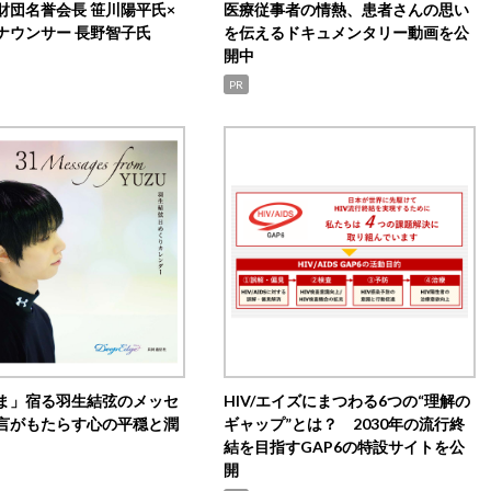
財団名誉会長 笹川陽平氏×
医療従事者の情熱、患者さんの思い
ナウンサー 長野智子氏
を伝えるドキュメンタリー動画を公
開中
PR
ま」宿る羽生結弦のメッセ
HIV/エイズにまつわる6つの“理解の
言がもたらす心の平穏と潤
ギャップ”とは？ 2030年の流行終
結を目指すGAP6の特設サイトを公
開