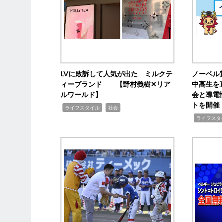
LVに敗訴して人気が出た ミルクテ
ノーベル
ィーブランド 【野村義樹✕リア
中高生を
ルワールド】
会と導電
トを開催
,
,
ライフスタイル
社会
,
ライフスタ