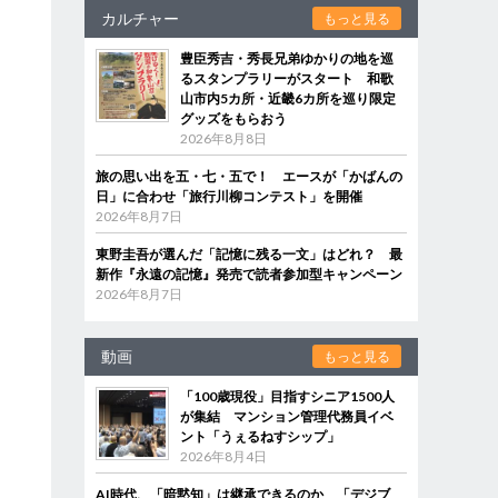
カルチャー
もっと見る
豊臣秀吉・秀長兄弟ゆかりの地を巡
るスタンプラリーがスタート 和歌
山市内5カ所・近畿6カ所を巡り限定
グッズをもらおう
2026年8月8日
旅の思い出を五・七・五で！ エースが「かばんの
日」に合わせ「旅行川柳コンテスト」を開催
2026年8月7日
東野圭吾が選んだ「記憶に残る一文」はどれ？ 最
新作『永遠の記憶』発売で読者参加型キャンペーン
2026年8月7日
動画
もっと見る
「100歳現役」目指すシニア1500人
が集結 マンション管理代務員イベ
ント「うぇるねすシップ」
2026年8月4日
AI時代、「暗黙知」は継承できるのか 「デジブ