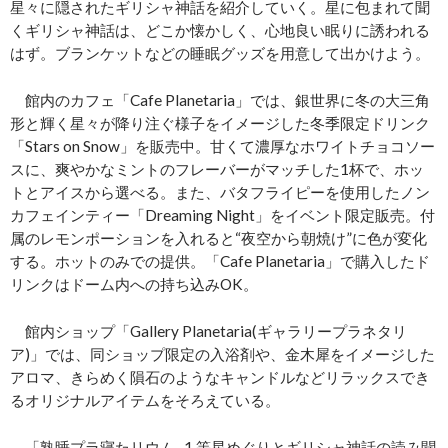
星々に隠されたギリシャ神話を紹介していく。星に包まれて聞
くギリシャ神話は、どこか懐かしく、心地良い眠りに誘われる
はず。ブランケットなどの睡眠グッズを用意して出かけよう。
館内のカフェ「Cafe Planetaria」では、銀世界に冬の大三角
形と輝く星々が降り注ぐ様子をイメージした冬季限定ドリンク
「Stars on Snow」を販売中。甘くて濃厚なホワイトチョコソー
スに、爽やかなミントのフレーバーがマッチした1杯で、ホッ
トとアイスから選べる。また、バタフライピーを使用したノン
カフェインティー「Dreaming Night」をイベント限定販売。付
属のレモンポーションを入れると“夜空から朝焼け”に色が変化
する。ホットのみでの提供。「Cafe Planetaria」で購入したド
リンクはドーム内への持ち込みOK。
館内ショップ「Gallery Planetaria(ギャラリープラネタリ
ア)」では、同ショップ限定の入浴剤や、金木犀をイメージした
アロマ、きらめく隕石のようなキャンドルなどリラックスでき
るオリジナルアイテムをそろえている。
「熟睡プラ寝たリウム -1 等星めぐりとギリシャ神話の読み聞