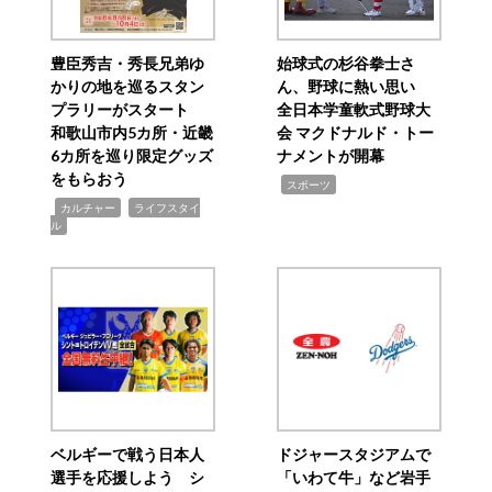
豊臣秀吉・秀長兄弟ゆ
始球式の杉谷拳士さ
かりの地を巡るスタン
ん、野球に熱い思い
プラリーがスタート
全日本学童軟式野球大
和歌山市内5カ所・近畿
会 マクドナルド・トー
6カ所を巡り限定グッズ
ナメントが開幕
をもらおう
,
スポーツ
,
,
カルチャー
ライフスタイ
ル
ベルギーで戦う日本人
ドジャースタジアムで
選手を応援しよう シ
「いわて牛」など岩手