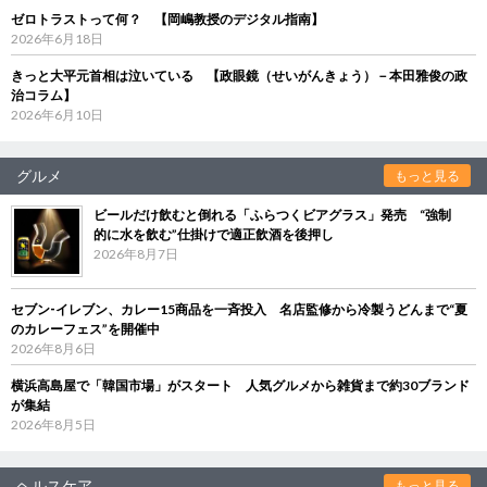
ゼロトラストって何？ 【岡嶋教授のデジタル指南】
2026年6月18日
きっと大平元首相は泣いている 【政眼鏡（せいがんきょう）－本田雅俊の政
治コラム】
2026年6月10日
グルメ
もっと見る
ビールだけ飲むと倒れる「ふらつくビアグラス」発売 “強制
的に水を飲む”仕掛けで適正飲酒を後押し
2026年8月7日
セブン‐イレブン、カレー15商品を一斉投入 名店監修から冷製うどんまで“夏
のカレーフェス”を開催中
2026年8月6日
横浜高島屋で「韓国市場」がスタート 人気グルメから雑貨まで約30ブランド
が集結
2026年8月5日
ヘルスケア
もっと見る