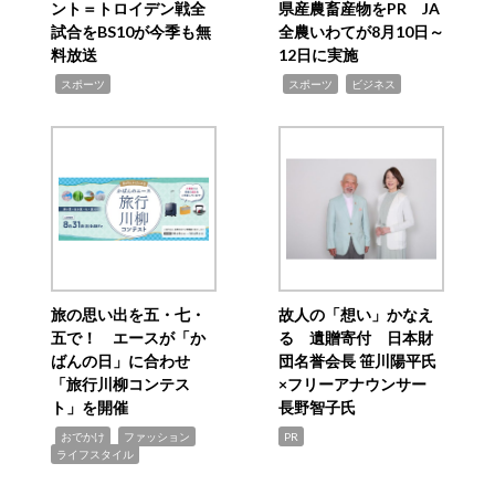
ント＝トロイデン戦全
県産農畜産物をPR JA
試合をBS10が今季も無
全農いわてが8月10日～
料放送
12日に実施
,
,
,
スポーツ
スポーツ
ビジネス
旅の思い出を五・七・
故人の「想い」かなえ
五で！ エースが「か
る 遺贈寄付 日本財
ばんの日」に合わせ
団名誉会長 笹川陽平氏
「旅行川柳コンテス
×フリーアナウンサー
ト」を開催
長野智子氏
,
,
,
おでかけ
ファッション
PR
ライフスタイル