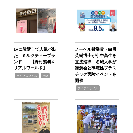
LVに敗訴して人気が出
ノーベル賞受賞・白川
た ミルクティーブラ
英樹博士が小中高生を
ンド 【野村義樹✕
直接指導 名城大学が
リアルワールド】
講演会と導電性プラス
チック実験イベントを
,
,
ライフスタイル
社会
開催
,
ライフスタイル