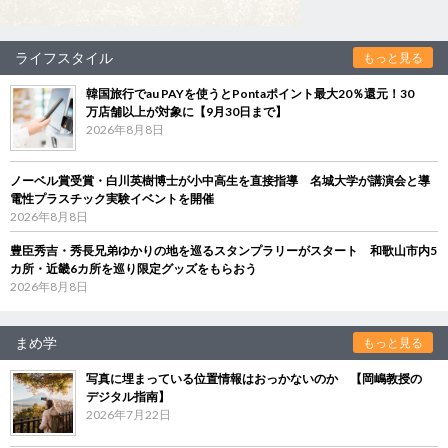
ライフスタイル
もっと見る
韓国旅行でau PAYを使うとPontaポイント最大20％還元！30
万店舗以上が対象に【9月30日まで】
2026年8月8日
ノーベル賞受賞・白川英樹博士が小中高生を直接指導 名城大学が講演会と導
電性プラスチック実験イベントを開催
2026年8月8日
豊臣秀吉・秀長兄弟ゆかりの地を巡るスタンプラリーがスタート 和歌山市内5
カ所・近畿6カ所を巡り限定グッズをもらおう
2026年8月8日
まめ学
もっと見る
写真に埋まっている位置情報はおっかないのか 【岡嶋教授の
デジタル指南】
2026年7月22日