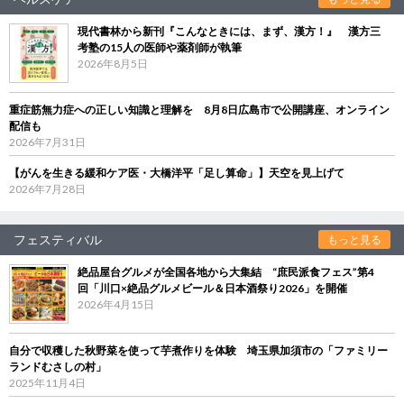
現代書林から新刊『こんなときには、まず、漢方！』 漢方三
考塾の15人の医師や薬剤師が執筆
2026年8月5日
重症筋無力症への正しい知識と理解を 8月8日広島市で公開講座、オンライン
配信も
2026年7月31日
【がんを生きる緩和ケア医・大橋洋平「足し算命」】天空を見上げて
2026年7月28日
フェスティバル
もっと見る
絶品屋台グルメが全国各地から大集結 “庶民派食フェス”第4
回「川口×絶品グルメビール＆日本酒祭り2026」を開催
2026年4月15日
自分で収穫した秋野菜を使って芋煮作りを体験 埼玉県加須市の「ファミリー
ランドむさしの村」
2025年11月4日