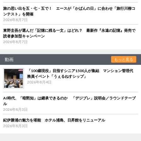
旅の思い出を五・七・五で！ エースが「かばんの日」に合わせ「旅行川柳コ
ンテスト」を開催
2026年8月7日
東野圭吾が選んだ「記憶に残る一文」はどれ？ 最新作『永遠の記憶』発売で
読者参加型キャンペーン
2026年8月7日
動画
もっと見る
「100歳現役」目指すシニア1500人が集結 マンション管理代
務員イベント「うぇるねすシップ」
2026年8月4日
AI時代、「暗黙知」は継承できるのか 「デジブレ」説明会／ラウンドテーブ
ル
2026年8月3日
紀伊勝浦の魅力を堪能 ホテル浦島、日昇館をリニューアル
2026年8月3日