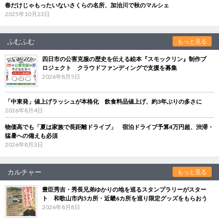
春だけじゃもったいないさくらの名所、加治川で秋のマルシェ
2025年10月23日
ふむふむ
もっと見る
四日市の公害克服の歴史を伝える絵本『スモックリン』制作プ
ロジェクト クラウドファンディングで支援を募集
2026年8月5日
「中東発」値上げラッシュが本格化 飲食料品値上げ、約3年ぶりの多さに
2026年8月4日
物価高でも「夏は家族で長距離ドライブ」 宿泊ドライブ予算4万円超、渋滞・
猛暑への備えも必須
2026年8月3日
カルチャー
もっと見る
豊臣秀吉・秀長兄弟ゆかりの地を巡るスタンプラリーがスター
ト 和歌山市内5カ所・近畿6カ所を巡り限定グッズをもらおう
2026年8月8日