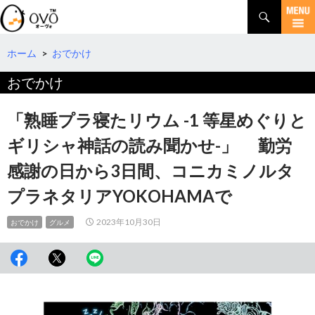
検
索
コ
ン
テ
ホーム
>
おでかけ
ン
おでかけ
ツ
へ
移
「熟睡プラ寝たリウム -1 等星めぐりと
動
ギリシャ神話の読み聞かせ-」 勤労
感謝の日から3日間、コニカミノルタ
プラネタリアYOKOHAMAで
2023年10月30日
おでかけ
グルメ