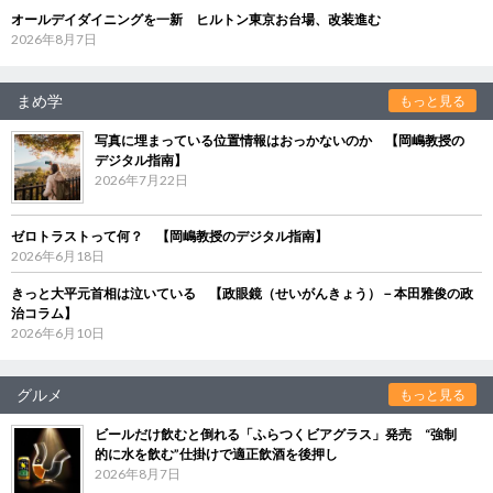
オールデイダイニングを一新 ヒルトン東京お台場、改装進む
2026年8月7日
まめ学
もっと見る
写真に埋まっている位置情報はおっかないのか 【岡嶋教授の
デジタル指南】
2026年7月22日
ゼロトラストって何？ 【岡嶋教授のデジタル指南】
2026年6月18日
きっと大平元首相は泣いている 【政眼鏡（せいがんきょう）－本田雅俊の政
治コラム】
2026年6月10日
グルメ
もっと見る
ビールだけ飲むと倒れる「ふらつくビアグラス」発売 “強制
的に水を飲む”仕掛けで適正飲酒を後押し
2026年8月7日