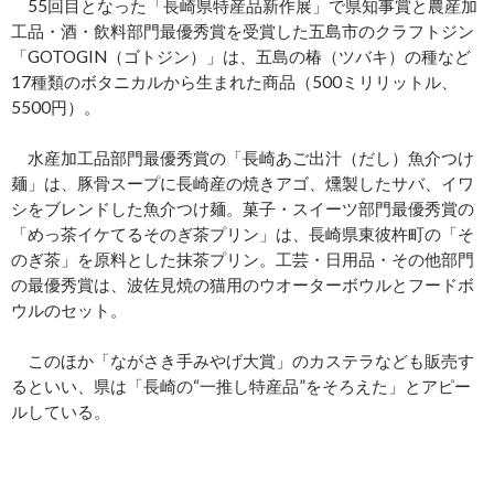
55回目となった「長崎県特産品新作展」で県知事賞と農産加
工品・酒・飲料部門最優秀賞を受賞した五島市のクラフトジン
「GOTOGIN（ゴトジン）」は、五島の椿（ツバキ）の種など
17種類のボタニカルから生まれた商品（500ミリリットル、
5500円）。
水産加工品部門最優秀賞の「長崎あご出汁（だし）魚介つけ
麺」は、豚骨スープに長崎産の焼きアゴ、燻製したサバ、イワ
シをブレンドした魚介つけ麺。菓子・スイーツ部門最優秀賞の
「めっ茶イケてるそのぎ茶プリン」は、長崎県東彼杵町の「そ
のぎ茶」を原料とした抹茶プリン。工芸・日用品・その他部門
の最優秀賞は、波佐見焼の猫用のウオーターボウルとフードボ
ウルのセット。
このほか「ながさき手みやげ大賞」のカステラなども販売す
るといい、県は「長崎の“一推し特産品”をそろえた」とアピー
ルしている。