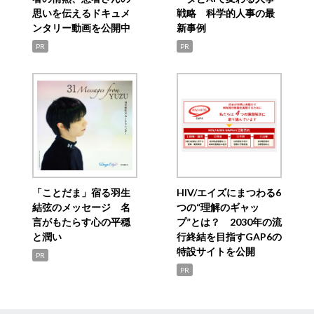
思いを伝えるドキュメ
戦略 科学的人事の最
ンタリー動画を公開中
新事例
PR
PR
「ことだま」宿る羽生
HIV/エイズにまつわる6
結弦のメッセージ 名
つの“理解のギャッ
言がもたらす心の平穏
プ”とは？ 2030年の流
と潤い
行終結を目指すGAP6の
特設サイトを公開
PR
PR