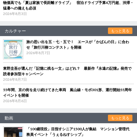
物価高でも「夏は家族で長距離ドライブ」 宿泊ドライブ予算4万円超、渋滞・
猛暑への備えも必須
2026年8月3日
カルチャー
もっと見る
旅の思い出を五・七・五で！ エースが「かばんの日」に合わ
せ「旅行川柳コンテスト」を開催
2026年8月7日
東野圭吾が選んだ「記憶に残る一文」はどれ？ 最新作『永遠の記憶』発売で
読者参加型キャンペーン
2026年8月7日
55年間、京の街を走り続けてきた車両 嵐山線・モボ301形、運行開始55周年
イベントを開催
2026年8月6日
動画
もっと見る
「100歳現役」目指すシニア1500人が集結 マンション管理代
務員イベント「うぇるねすシップ」