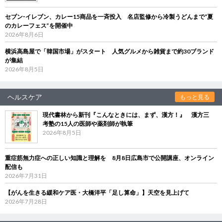
セブン‐イレブン、カレー15商品を一斉投入 名店監修から冷製うどんまで“夏
のカレーフェス”を開催中
2026年8月6日
横浜高島屋で「韓国市場」がスタート 人気グルメから雑貨まで約30ブランド
が集結
2026年8月5日
ヘルスケア
もっと見る
現代書林から新刊『こんなときには、まず、漢方！』 漢方三
考塾の15人の医師や薬剤師が執筆
2026年8月5日
重症筋無力症への正しい知識と理解を 8月8日広島市で公開講座、オンライン
配信も
2026年7月31日
【がんを生きる緩和ケア医・大橋洋平「足し算命」】天空を見上げて
2026年7月28日