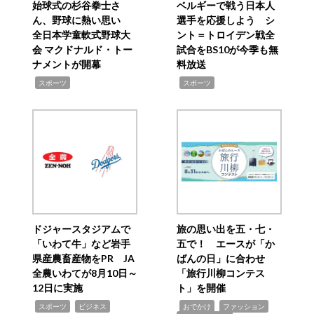
始球式の杉谷拳士さ
ベルギーで戦う日本人
ん、野球に熱い思い
選手を応援しよう シ
全日本学童軟式野球大
ント＝トロイデン戦全
会 マクドナルド・トー
試合をBS10が今季も無
ナメントが開幕
料放送
,
,
スポーツ
スポーツ
ドジャースタジアムで
旅の思い出を五・七・
「いわて牛」など岩手
五で！ エースが「か
県産農畜産物をPR JA
ばんの日」に合わせ
全農いわてが8月10日～
「旅行川柳コンテス
12日に実施
ト」を開催
,
,
,
,
,
スポーツ
ビジネス
おでかけ
ファッション