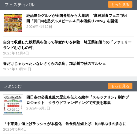
フェスティバル
もっと見る
絶品屋台グルメが全国各地から大集結 “庶民派食フェス”第4
回「川口×絶品グルメビール＆日本酒祭り2026」を開催
2026年4月15日
自分で収穫した秋野菜を使って芋煮作りを体験 埼玉県加須市の「ファミリー
ランドむさしの村」
2025年11月4日
春だけじゃもったいないさくらの名所、加治川で秋のマルシェ
2025年10月23日
ふむふむ
もっと見る
四日市の公害克服の歴史を伝える絵本『スモックリン』制作プ
ロジェクト クラウドファンディングで支援を募集
2026年8月5日
「中東発」値上げラッシュが本格化 飲食料品値上げ、約3年ぶりの多さに
2026年8月4日