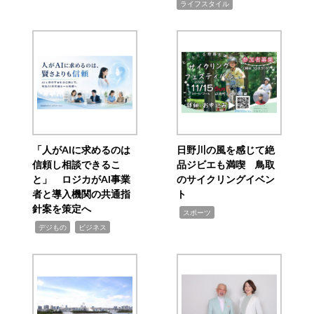
ライフスタイル
「人がAIに求めるのは
日野川の風を感じて絶
信頼し相談できるこ
品ジビエも満喫 鳥取
と」 ロジカがAI事業
のサイクリングイベン
者と導入機関の共通指
ト
針案を策定へ
,
スポーツ
,
,
デジもの
ビジネス