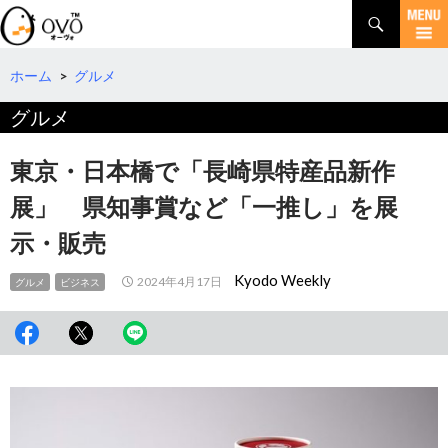
検
索
コ
ン
テ
ホーム
>
グルメ
ン
グルメ
ツ
へ
移
東京・日本橋で「長崎県特産品新作
動
展」 県知事賞など「一推し」を展
示・販売
Kyodo Weekly
2024年4月17日
グルメ
ビジネス