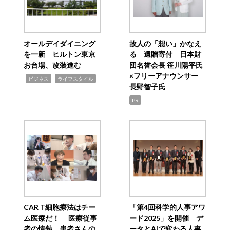
オールデイダイニング
故人の「想い」かなえ
を一新 ヒルトン東京
る 遺贈寄付 日本財
お台場、改装進む
団名誉会長 笹川陽平氏
×フリーアナウンサー
,
,
ビジネス
ライフスタイル
長野智子氏
PR
CAR T細胞療法はチー
「第4回科学的人事アワ
ム医療だ！ 医療従事
ード2025」を開催 デ
者の情熱、患者さんの
ータとAIで変わる人事