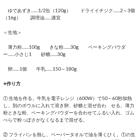
ゆであずき……1/2缶（120g） ドライイチジク……2～3個
（16g） 調理油……適宜
＜生地＞
薄力粉……100g きな粉……30g ベーキングパウダ
ー……小さじ1 砂糖……30g
卵……1個 牛乳……150～180g
※作り方
① 生地を作る。牛乳を電子レンジ（600W）で50～60秒加熱
し、別のボウルに入れて溶き卵、砂糖と混ぜ合わ せる。薄力
粉ときな粉、ベーキングパウダーを合わせてふるい入れ、ゴム
べらで粉っぽさがなくなるまで混ぜる。
② フライパンを熱し、ペーパータオルで油を薄くひく。①の生