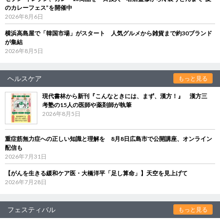
のカレーフェス”を開催中
2026年8月6日
横浜高島屋で「韓国市場」がスタート 人気グルメから雑貨まで約30ブランド
が集結
2026年8月5日
ヘルスケア
もっと見る
現代書林から新刊『こんなときには、まず、漢方！』 漢方三
考塾の15人の医師や薬剤師が執筆
2026年8月5日
重症筋無力症への正しい知識と理解を 8月8日広島市で公開講座、オンライン
配信も
2026年7月31日
【がんを生きる緩和ケア医・大橋洋平「足し算命」】天空を見上げて
2026年7月28日
フェスティバル
もっと見る