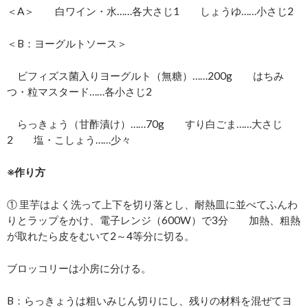
＜A＞ 白ワイン・水……各大さじ1 しょうゆ……小さじ2
＜B：ヨーグルトソース＞
ビフィズス菌入りヨーグルト（無糖）……200g はちみ
つ・粒マスタード……各小さじ2
らっきょう（甘酢漬け）……70g すり白ごま……大さじ
2 塩・こしょう……少々
※作り方
① 里芋はよく洗って上下を切り落とし、耐熱皿に並べてふんわ
りとラップをかけ、電子レンジ（600W）で3分 加熱、粗熱
が取れたら皮をむいて2～4等分に切る。
ブロッコリーは小房に分ける。
B：らっきょうは粗いみじん切りにし、残りの材料を混ぜてヨ