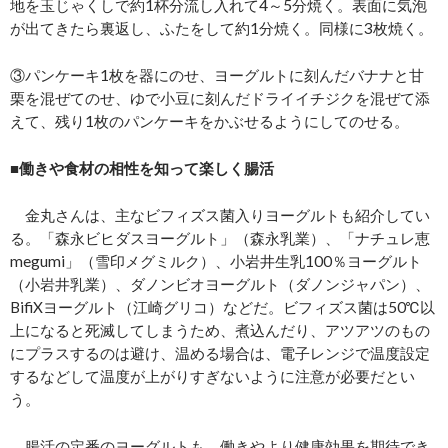
地を玉じゃくしで約1杯分流し入れて4～5分焼く。表面に気泡
が出てきたら裏返し、ふたをして約1分焼く。同様に3枚焼く。
③パンケーキ1枚を器にのせ、ヨーグルトに刻んだバナナと甘
栗を混ぜてのせ、ゆで小豆に刻んだドライイチジクを混ぜて添
えて、残り1枚のパンケーキをかぶせるようにしてのせる。
■働きや食材の相性を知って楽しく腸活
金丸さんは、主なビフィズス菌入りヨーグルトも紹介してい
る。「森永ビヒダスヨーグルト」（森永乳業）、「ナチュレ恵
megumi」（雪印メグミルク）、小岩井生乳100％ヨーグルト
（小岩井乳業）、ダノンビオヨーグルト（ダノンジャパン）、
BifiXヨーグルト（江崎グリコ）などだ。ビフィズス菌は50℃以
上になると死滅してしまうため、煮込んだり、アツアツのもの
にプラスするのは避け、温める場合は、電子レンジで温度設定
するなどして温度が上がりすぎないように注意が必要だとい
う。
腸活の定番のヨーグルトも、働きやより健康効果を期待でき