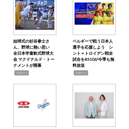
始球式の杉谷拳士さ
ベルギーで戦う日本人
ん、野球に熱い思い
選手を応援しよう シ
全日本学童軟式野球大
ント＝トロイデン戦全
会 マクドナルド・トー
試合をBS10が今季も無
ナメントが開幕
料放送
,
,
スポーツ
スポーツ