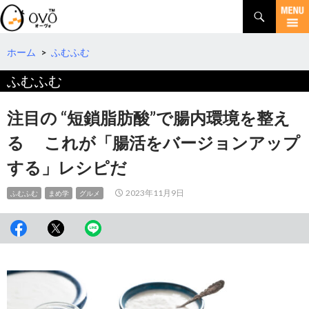
検
索
コ
ン
テ
ホーム
>
ふむふむ
ン
ふむふむ
ツ
へ
移
注目の “短鎖脂肪酸”で腸内環境を整え
動
る これが「腸活をバージョンアップ
する」レシピだ
2023年11月9日
ふむふむ
まめ学
グルメ