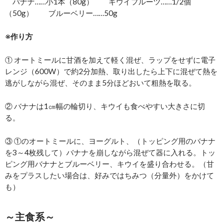
バナナ……小1本（80g） キウイフルーツ……1/2個
（50g） ブルーベリー……50g
※作り方
① オートミールに甘酒を加えて軽く混ぜ、ラップをせずに電子
レンジ（600W）で約2分加熱、取り出したら上下に混ぜて熱を
逃がしながら混ぜ、そのまま5分ほどおいて粗熱を取る。
② バナナは1㎝幅の輪切り、キウイも食べやすい大きさに切
る。
③ ①のオートミールに、ヨーグルト、（トッピング用のバナナ
を3～4枚残して）バナナを崩しながら混ぜて器に入れる。トッ
ピング用バナナとブルーベリー、キウイを盛り合わせる。（甘
みをプラスしたい場合は、好みではちみつ（分量外）をかけて
も）
～主食系～