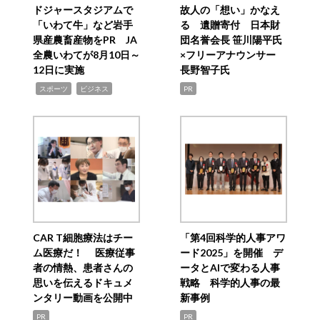
ドジャースタジアムで
故人の「想い」かなえ
「いわて牛」など岩手
る 遺贈寄付 日本財
県産農畜産物をPR JA
団名誉会長 笹川陽平氏
全農いわてが8月10日～
×フリーアナウンサー
12日に実施
長野智子氏
,
,
スポーツ
ビジネス
PR
CAR T細胞療法はチー
「第4回科学的人事アワ
ム医療だ！ 医療従事
ード2025」を開催 デ
者の情熱、患者さんの
ータとAIで変わる人事
思いを伝えるドキュメ
戦略 科学的人事の最
ンタリー動画を公開中
新事例
PR
PR