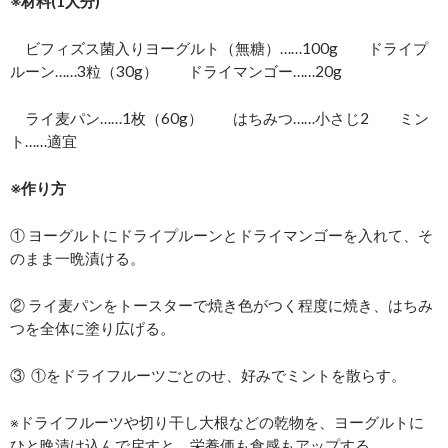
※材料(1人分)
ビフィズス菌入りヨーグルト（無糖）……100g ドライプ
ルーン……3粒（30g） ドライマンゴー……20g
ライ麦パン……1枚（60g） はちみつ……小さじ2 ミン
ト……適宜
※作り方
① ヨーグルトにドライプルーンとドライマンゴーを入れて、そ
のまま一晩漬ける。
② ライ麦パンをトースターで焼き色がつく程度に焼き、はちみ
つを全体に塗り広げる。
③ ①をドライフルーツごとのせ、好みでミントを散らす。
※ドライフルーツや切り干し大根などの乾物を、ヨーグルトに
ひと晩漬け込んで戻すと、栄養価も食感もアップする。