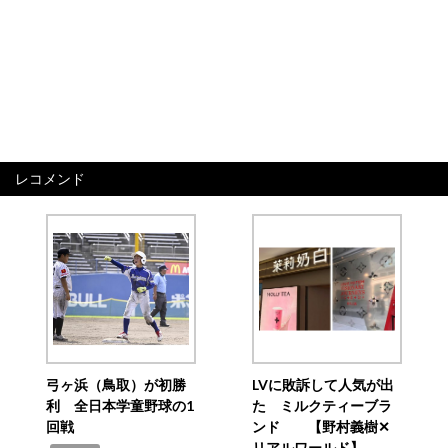
レコメンド
弓ヶ浜（鳥取）が初勝
LVに敗訴して人気が出
利 全日本学童野球の1
た ミルクティーブラ
回戦
ンド 【野村義樹✕
リアルワールド】