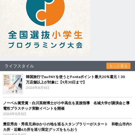
ライフスタイル
もっと見る
韓国旅行でau PAYを使うとPontaポイント最大20％還元！30
万店舗以上が対象に【9月30日まで】
2026年8月8日
ノーベル賞受賞・白川英樹博士が小中高生を直接指導 名城大学が講演会と導
電性プラスチック実験イベントを開催
2026年8月8日
豊臣秀吉・秀長兄弟ゆかりの地を巡るスタンプラリーがスタート 和歌山市内5
カ所・近畿6カ所を巡り限定グッズをもらおう
2026年8月8日