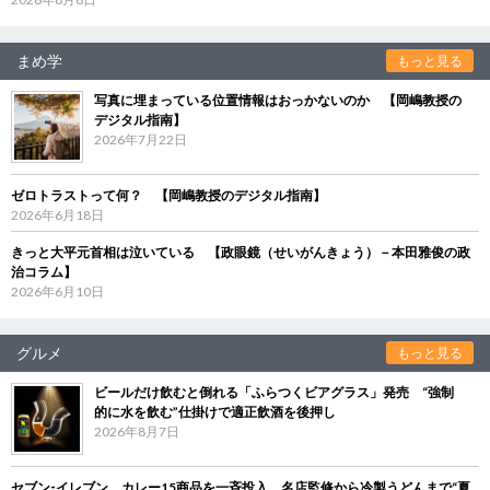
まめ学
もっと見る
写真に埋まっている位置情報はおっかないのか 【岡嶋教授の
デジタル指南】
2026年7月22日
ゼロトラストって何？ 【岡嶋教授のデジタル指南】
2026年6月18日
きっと大平元首相は泣いている 【政眼鏡（せいがんきょう）－本田雅俊の政
治コラム】
2026年6月10日
グルメ
もっと見る
ビールだけ飲むと倒れる「ふらつくビアグラス」発売 “強制
的に水を飲む”仕掛けで適正飲酒を後押し
2026年8月7日
セブン‐イレブン、カレー15商品を一斉投入 名店監修から冷製うどんまで“夏