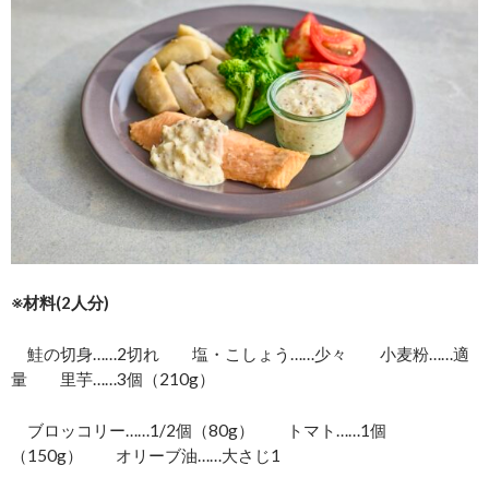
※材料(2人分)
鮭の切身……2切れ 塩・こしょう……少々 小麦粉……適
量 里芋……3個（210g）
ブロッコリー……1/2個（80g） トマト……1個
（150g） オリーブ油……大さじ1