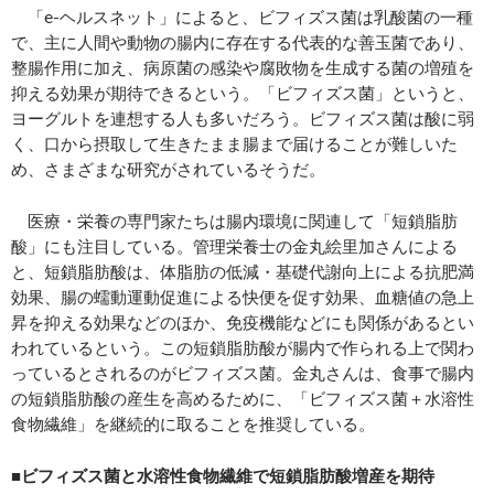
「e-ヘルスネット」によると、ビフィズス菌は乳酸菌の一種
で、主に人間や動物の腸内に存在する代表的な善玉菌であり、
整腸作用に加え、病原菌の感染や腐敗物を生成する菌の増殖を
抑える効果が期待できるという。「ビフィズス菌」というと、
ヨーグルトを連想する人も多いだろう。ビフィズス菌は酸に弱
く、口から摂取して生きたまま腸まで届けることが難しいた
め、さまざまな研究がされているそうだ。
医療・栄養の専門家たちは腸内環境に関連して「短鎖脂肪
酸」にも注目している。管理栄養士の金丸絵里加さんによる
と、短鎖脂肪酸は、体脂肪の低減・基礎代謝向上による抗肥満
効果、腸の蠕動運動促進による快便を促す効果、血糖値の急上
昇を抑える効果などのほか、免疫機能などにも関係があるとい
われているという。この短鎖脂肪酸が腸内で作られる上で関わ
っているとされるのがビフィズス菌。金丸さんは、食事で腸内
の短鎖脂肪酸の産生を高めるために、「ビフィズス菌＋水溶性
食物繊維」を継続的に取ることを推奨している。
■ビフィズス菌と水溶性食物繊維で短鎖脂肪酸増産を期待