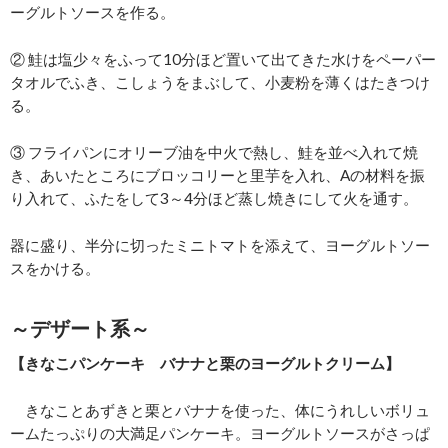
ーグルトソースを作る。
② 鮭は塩少々をふって10分ほど置いて出てきた水けをペーパー
タオルでふき、こしょうをまぶして、小麦粉を薄くはたきつけ
る。
③ フライパンにオリーブ油を中火で熱し、鮭を並べ入れて焼
き、あいたところにブロッコリーと里芋を入れ、Aの材料を振
り入れて、ふたをして3～4分ほど蒸し焼きにして火を通す。
器に盛り、半分に切ったミニトマトを添えて、ヨーグルトソー
スをかける。
～デザート系～
【きなこパンケーキ バナナと栗のヨーグルトクリーム】
きなことあずきと栗とバナナを使った、体にうれしいボリュ
ームたっぷりの大満足パンケーキ。ヨーグルトソースがさっぱ