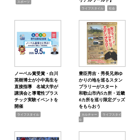
,
スポーツ
,
,
ライフスタイル
社会
ノーベル賞受賞・白川
豊臣秀吉・秀長兄弟ゆ
英樹博士が小中高生を
かりの地を巡るスタン
直接指導 名城大学が
プラリーがスタート
講演会と導電性プラス
和歌山市内5カ所・近畿
チック実験イベントを
6カ所を巡り限定グッズ
開催
をもらおう
,
,
,
ライフスタイル
カルチャー
ライフスタイ
ル