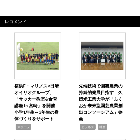
レコメンド
横浜F・マリノス×日清
先端技術で園芸農業の
オイリオグループ、
持続的発展目指す 久
「サッカー教室&食育
留米工業大学が「ふく
講座 in 宮崎」を開催
おか未来型園芸農業創
小学1年生～3年生の身
出コンソーシアム」参
体づくりをサポート
画
,
,
,
スポーツ
ビジネス
社会