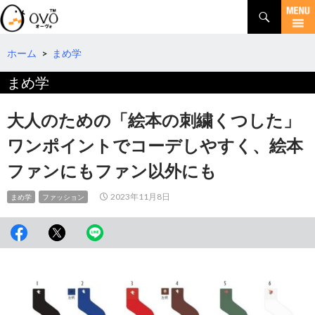
検
索
コ
ン
テ
ホーム
>
まめ学
ン
まめ学
ツ
へ
移
大人のための「絵本の刺繍くつした」
動
ワンポイントでコーデしやすく、絵本
ファンにもファン以外にも
2023年11月8日
まめ学
ファッション