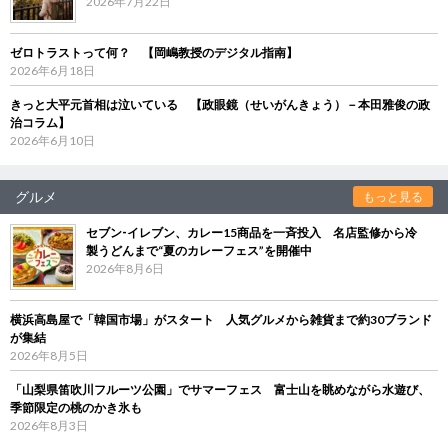
2026年7月22日
ゼロトラストって何？ 【岡嶋教授のデジタル指南】
2026年6月18日
きっと大平元首相は泣いている 【政眼鏡（せいがんきょう）－本田雅俊の政
治コラム】
2026年6月10日
グルメ
もっと見る
セブン‐イレブン、カレー15商品を一斉投入 名店監修から冷
製うどんまで“夏のカレーフェス”を開催中
2026年8月6日
横浜高島屋で「韓国市場」がスタート 人気グルメから雑貨まで約30ブランド
が集結
2026年8月5日
「山梨県笛吹川フルーツ公園」でサマーフェス 富士山を眺めながら水遊び、
季節限定の桃のかき氷も
2026年8月3日