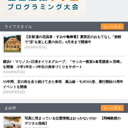
ライフスタイル
もっと見る
【京都 湯の花温泉・すみや亀峰菴】夏限定のおもてなし「旅館
で“涼”を楽しむ夏の休日」8月末まで開催中
2026年8月6日
横浜F・マリノス×日清オイリオグループ、「サッカー教室&食育講座 in 宮崎」
を開催 小学1年生～3年生の身体づくりをサポート
2026年8月6日
55年間、京の街を走り続けてきた車両 嵐山線・モボ301形、運行開始55周年
イベントを開催
2026年8月6日
まめ学
もっと見る
写真に埋まっている位置情報はおっかないのか 【岡嶋教授の
デジタル指南】