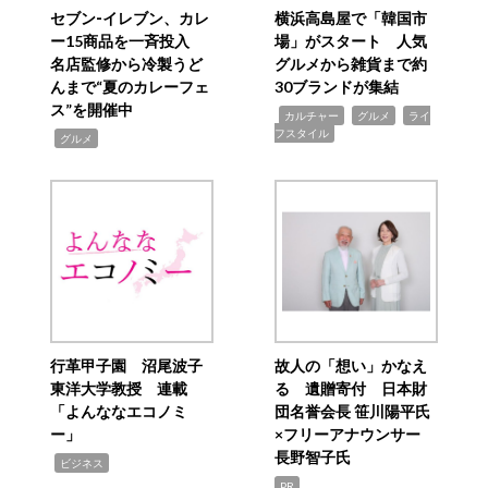
セブン‐イレブン、カレ
横浜高島屋で「韓国市
ー15商品を一斉投入
場」がスタート 人気
名店監修から冷製うど
グルメから雑貨まで約
んまで“夏のカレーフェ
30ブランドが集結
ス”を開催中
,
,
,
カルチャー
グルメ
ライ
フスタイル
,
グルメ
行革甲子園 沼尾波子
故人の「想い」かなえ
東洋大学教授 連載
る 遺贈寄付 日本財
「よんななエコノミ
団名誉会長 笹川陽平氏
ー」
×フリーアナウンサー
長野智子氏
,
ビジネス
PR