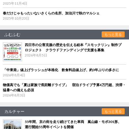
2025年11月4日
春だけじゃもったいないさくらの名所、加治川で秋のマルシェ
2025年10月23日
ふむふむ
もっと見る
四日市の公害克服の歴史を伝える絵本『スモックリン』制作プ
ロジェクト クラウドファンディングで支援を募集
2026年8月5日
「中東発」値上げラッシュが本格化 飲食料品値上げ、約3年ぶりの多さに
2026年8月4日
物価高でも「夏は家族で長距離ドライブ」 宿泊ドライブ予算4万円超、渋滞・
猛暑への備えも必須
2026年8月3日
カルチャー
もっと見る
55年間、京の街を走り続けてきた車両 嵐山線・モボ301形、
運行開始55周年イベントを開催