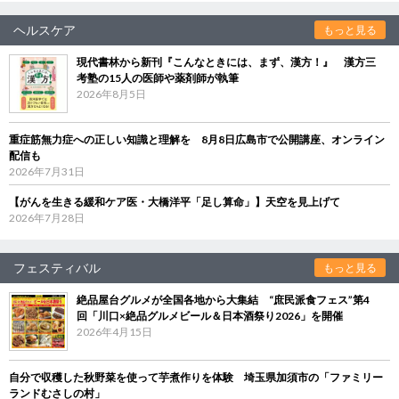
ヘルスケア
もっと見る
現代書林から新刊『こんなときには、まず、漢方！』 漢方三
考塾の15人の医師や薬剤師が執筆
2026年8月5日
重症筋無力症への正しい知識と理解を 8月8日広島市で公開講座、オンライン
配信も
2026年7月31日
【がんを生きる緩和ケア医・大橋洋平「足し算命」】天空を見上げて
2026年7月28日
フェスティバル
もっと見る
絶品屋台グルメが全国各地から大集結 “庶民派食フェス”第4
回「川口×絶品グルメビール＆日本酒祭り2026」を開催
2026年4月15日
自分で収穫した秋野菜を使って芋煮作りを体験 埼玉県加須市の「ファミリー
ランドむさしの村」