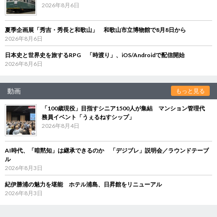
2026年8月6日
夏季企画展「秀吉・秀長と和歌山」 和歌山市立博物館で8月8日から
2026年8月6日
日本史と世界史を旅するRPG 「時渡り」、iOS/Androidで配信開始
2026年8月6日
動画
もっと見る
「100歳現役」目指すシニア1500人が集結 マンション管理代
務員イベント「うぇるねすシップ」
2026年8月4日
AI時代、「暗黙知」は継承できるのか 「デジブレ」説明会／ラウンドテーブ
ル
2026年8月3日
紀伊勝浦の魅力を堪能 ホテル浦島、日昇館をリニューアル
2026年8月3日