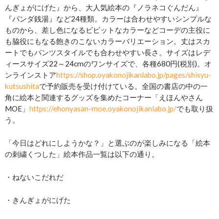
んぎょがにげた』から、大人気絵本の『ノラネコぐんだん』
『パンダ銭湯』など24種類。カラーは合わせやすいシンプルな
ものから、差し色になるビビットなカラーなどコーデの主役に
も脇役にもなる飽きのこないカラーバリエーション。丈はスカ
ートでもパンツスタイルでも合わせやすい長さ。サイズはレデ
ィースサイズ22～24cmのワンサイズで、各種680円(税別)。オ
ンラインストア
https://shop.oyakonojikanlabo.jp/pages/shisyu-
kutsushita
で予約販売を受け付けている。全国の書店の中の一
角に絵本と関連するグッズを集めたコーナー「えほんやさん
MOE」
https://ehonyasan-moe.oyakonojikanlabo.jp/
でも取り扱
う。
「今日はどれにしようかな？」と選ぶのが楽しみになる「絵本
の刺繍くつした」絵本作品一覧は以下の通り。
・ねないこだれだ
・きんぎょがにげた