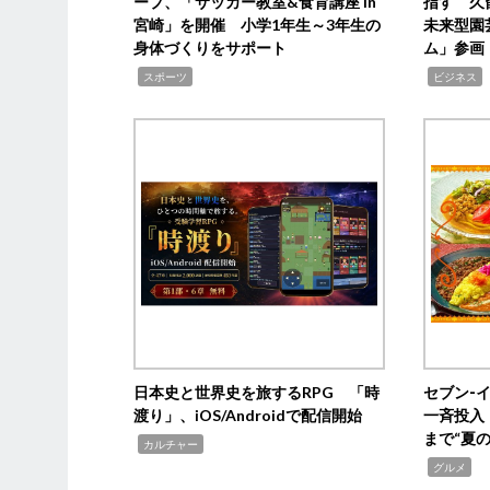
ープ、「サッカー教室&食育講座 in
指す 久
宮崎」を開催 小学1年生～3年生の
未来型園
身体づくりをサポート
ム」参画
,
,
,
スポーツ
ビジネス
日本史と世界史を旅するRPG 「時
セブン‐
渡り」、iOS/Androidで配信開始
一斉投入
まで“夏
,
カルチャー
,
グルメ