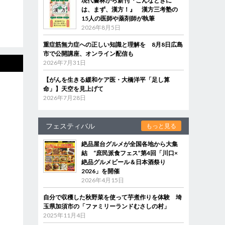
現代書林から新刊『こんなときに
は、まず、漢方！』 漢方三考塾の
15人の医師や薬剤師が執筆
2026年8月5日
重症筋無力症への正しい知識と理解を 8月8日広島
市で公開講座、オンライン配信も
2026年7月31日
【がんを生きる緩和ケア医・大橋洋平「足し算
命」】天空を見上げて
2026年7月28日
フェスティバル
もっと見る
絶品屋台グルメが全国各地から大集
結 “庶民派食フェス”第4回「川口×
絶品グルメビール＆日本酒祭り
2026」を開催
2026年4月15日
自分で収穫した秋野菜を使って芋煮作りを体験 埼
玉県加須市の「ファミリーランドむさしの村」
2025年11月4日