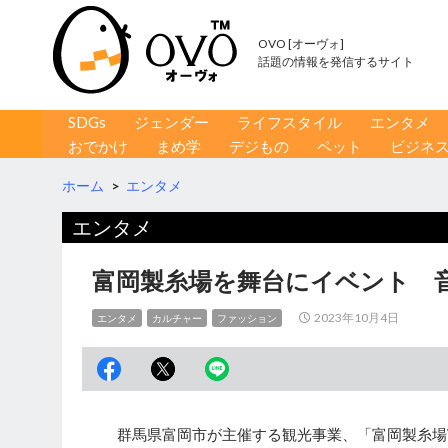
OVO [オーヴォ]
話題の情報を発信するサイト
コンテンツへ移動
検
SDGs
ジェンダー
ライフスタイル
エンタメ
索
おでかけ
まめ学
デジもの
ペット
ビジネ
ホーム
>
エンタメ
エンタメ
富岡製糸場を舞台にイベント 
2023年10月4日
エンタメ
カルチャー
ファッション
群馬県富岡市が主催する観光事業、「富岡製糸場World