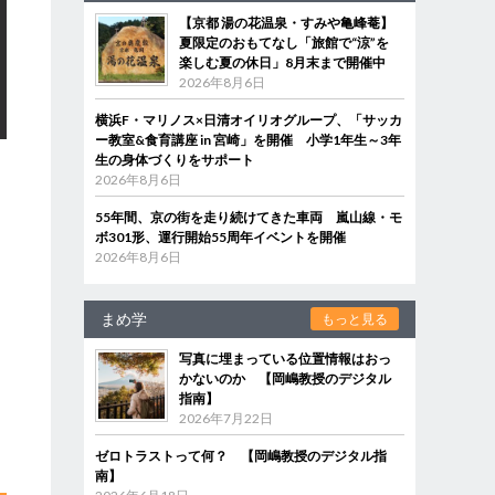
【京都 湯の花温泉・すみや亀峰菴】
夏限定のおもてなし「旅館で“涼”を
楽しむ夏の休日」8月末まで開催中
2026年8月6日
横浜F・マリノス×日清オイリオグループ、「サッカ
ー教室&食育講座 in 宮崎」を開催 小学1年生～3年
生の身体づくりをサポート
2026年8月6日
55年間、京の街を走り続けてきた車両 嵐山線・モ
ボ301形、運行開始55周年イベントを開催
2026年8月6日
まめ学
もっと見る
写真に埋まっている位置情報はおっ
かないのか 【岡嶋教授のデジタル
指南】
2026年7月22日
ゼロトラストって何？ 【岡嶋教授のデジタル指
南】