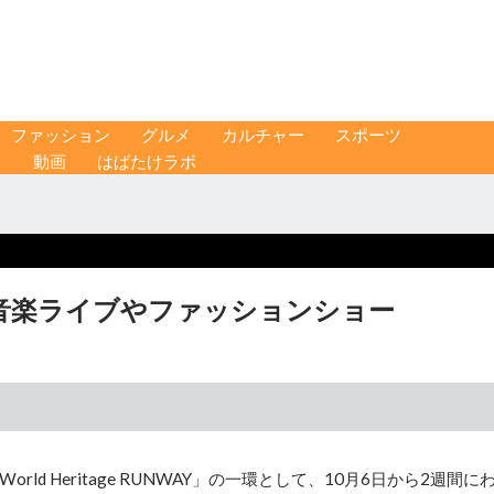
ファッション
グルメ
カルチャー
スポーツ
ス
動画
はばたけラボ
音楽ライブやファッションショー
 Heritage RUNWAY」の一環として、10月6日から2週間に