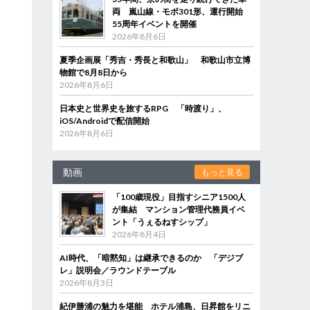
両 嵐山線・モボ301形、運行開始
55周年イベントを開催
2026年8月6日
夏季企画展「秀吉・秀長と和歌山」 和歌山市立博
物館で8月8日から
2026年8月6日
日本史と世界史を旅するRPG 「時渡り」、
iOS/Androidで配信開始
2026年8月6日
動画
もっと見る
「100歳現役」目指すシニア1500人
が集結 マンション管理代務員イベ
ント「うぇるねすシップ」
2026年8月4日
AI時代、「暗黙知」は継承できるのか 「デジブ
レ」説明会／ラウンドテーブル
2026年8月3日
紀伊勝浦の魅力を堪能 ホテル浦島、日昇館をリニ