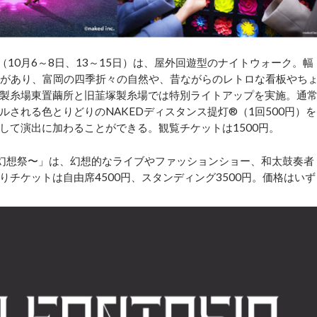
」（10月6～8日、13～15日）は、屋外回遊型のナイトウォーク。幅
ーがあり、富岡の四季折々の自然や、昔ながらのレトロな看板やち
製糸場東置繭所と旧韮塚製糸場では特別ライトアップを実施。通
される色とりどりのNAKEDディスタンス提灯®（1回500円）を
して演出に加わることができる。観覧チケットは1500円。
asia 〜絹の幻想祭〜」は、幻想的なライブやファッションショー、和太鼓奏者
チケットは自由席4500円、スタンディング3500円。価格はいず