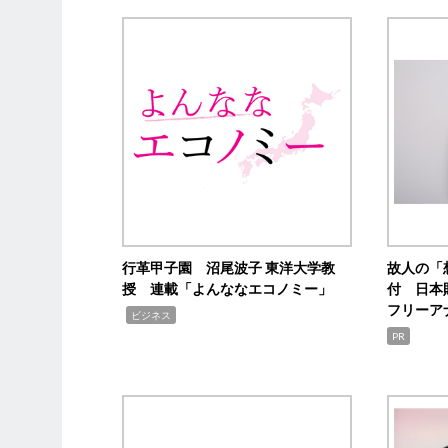
行革甲子園 沼尾波子 東洋大学教
故人の「
授 連載「よんななエコノミー」
付 日本
フリーア
,
ビジネス
PR