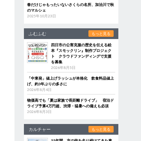
春だけじゃもったいないさくらの名所、加治川で秋
のマルシェ
2025年10月23日
ふむふむ
もっと見る
四日市の公害克服の歴史を伝える絵
本『スモックリン』制作プロジェク
ト クラウドファンディングで支援
を募集
2026年8月5日
「中東発」値上げラッシュが本格化 飲食料品値上
げ、約3年ぶりの多さに
2026年8月4日
物価高でも「夏は家族で長距離ドライブ」 宿泊ド
ライブ予算4万円超、渋滞・猛暑への備えも必須
2026年8月3日
カルチャー
もっと見る
55年間、京の街を走り続けてきた車