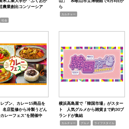
留米工業大学が「ふくおか
山」 和歌山市立博物館で8月8日か
芸農業創出コンソーシア
ら
,
カルチャー
社会
イレブン、カレー15商品を
横浜高島屋で「韓国市場」がスター
 名店監修から冷製うどん
ト 人気グルメから雑貨まで約30ブ
のカレーフェス”を開催中
ランドが集結
,
,
,
カルチャー
グルメ
ライフスタイル