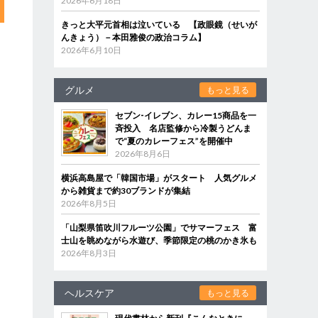
2026年6月18日
きっと大平元首相は泣いている 【政眼鏡（せいが
んきょう）－本田雅俊の政治コラム】
2026年6月10日
グルメ
もっと見る
セブン‐イレブン、カレー15商品を一
斉投入 名店監修から冷製うどんま
で“夏のカレーフェス”を開催中
2026年8月6日
横浜高島屋で「韓国市場」がスタート 人気グルメ
から雑貨まで約30ブランドが集結
2026年8月5日
「山梨県笛吹川フルーツ公園」でサマーフェス 富
士山を眺めながら水遊び、季節限定の桃のかき氷も
2026年8月3日
ヘルスケア
もっと見る