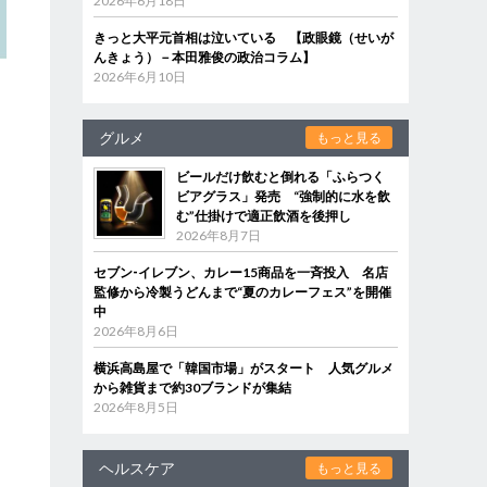
2026年6月18日
きっと大平元首相は泣いている 【政眼鏡（せいが
んきょう）－本田雅俊の政治コラム】
2026年6月10日
グルメ
もっと見る
ビールだけ飲むと倒れる「ふらつく
ビアグラス」発売 “強制的に水を飲
む”仕掛けで適正飲酒を後押し
2026年8月7日
セブン‐イレブン、カレー15商品を一斉投入 名店
監修から冷製うどんまで“夏のカレーフェス”を開催
中
2026年8月6日
横浜高島屋で「韓国市場」がスタート 人気グルメ
から雑貨まで約30ブランドが集結
2026年8月5日
ヘルスケア
もっと見る