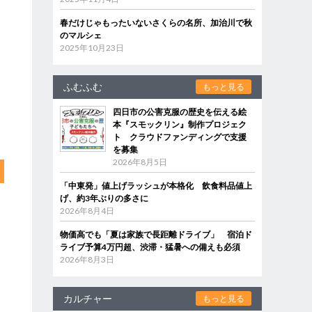
春だけじゃもったいないさくらの名所、加治川で秋
のマルシェ
2025年10月23日
ふむふむ
もっと見る
四日市の公害克服の歴史を伝える絵
本『スモックリン』制作プロジェク
ト クラウドファンディングで支援
を募集
2026年8月5日
「中東発」値上げラッシュが本格化 飲食料品値上
げ、約3年ぶりの多さに
2026年8月4日
物価高でも「夏は家族で長距離ドライブ」 宿泊ド
ライブ予算4万円超、渋滞・猛暑への備えも必須
2026年8月3日
カルチャー
もっと見る