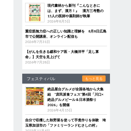
現代書林から新刊『こんなときに
は、まず、漢方！』 漢方三考塾の
15人の医師や薬剤師が執筆
2026年8月5日
重症筋無力症への正しい知識と理解を 8月8日広島
市で公開講座、オンライン配信も
2026年7月31日
【がんを生きる緩和ケア医・大橋洋平「足し算
命」】天空を見上げて
2026年7月28日
フェスティバル
もっと見る
絶品屋台グルメが全国各地から大集
結 “庶民派食フェス”第4回「川口×
絶品グルメビール＆日本酒祭り
2026」を開催
2026年4月15日
自分で収穫した秋野菜を使って芋煮作りを体験 埼
玉県加須市の「ファミリーランドむさしの村」
2025年11月4日