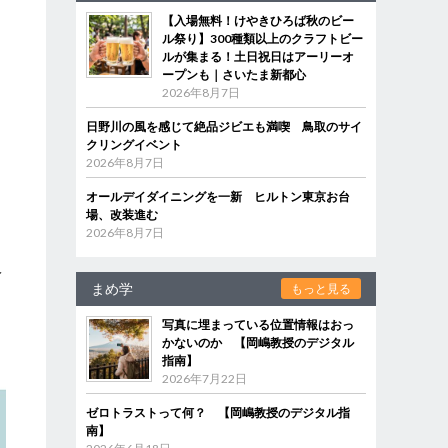
【入場無料！けやきひろば秋のビー
ル祭り】300種類以上のクラフトビー
ルが集まる！土日祝日はアーリーオ
ープンも｜さいたま新都心
2026年8月7日
日野川の風を感じて絶品ジビエも満喫 鳥取のサイ
る
クリングイベント
2026年8月7日
オールデイダイニングを一新 ヒルトン東京お台
場、改装進む
2026年8月7日
イ
まめ学
もっと見る
写真に埋まっている位置情報はおっ
かないのか 【岡嶋教授のデジタル
指南】
2026年7月22日
ゼロトラストって何？ 【岡嶋教授のデジタル指
南】