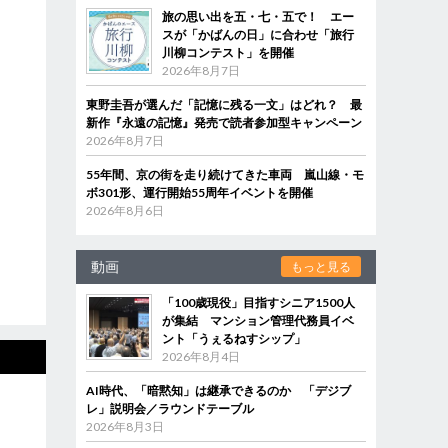
旅の思い出を五・七・五で！ エー
スが「かばんの日」に合わせ「旅行
川柳コンテスト」を開催
2026年8月7日
東野圭吾が選んだ「記憶に残る一文」はどれ？ 最
新作『永遠の記憶』発売で読者参加型キャンペーン
2026年8月7日
55年間、京の街を走り続けてきた車両 嵐山線・モ
ボ301形、運行開始55周年イベントを開催
2026年8月6日
動画
もっと見る
「100歳現役」目指すシニア1500人
が集結 マンション管理代務員イベ
ント「うぇるねすシップ」
2026年8月4日
AI時代、「暗黙知」は継承できるのか 「デジブ
レ」説明会／ラウンドテーブル
2026年8月3日