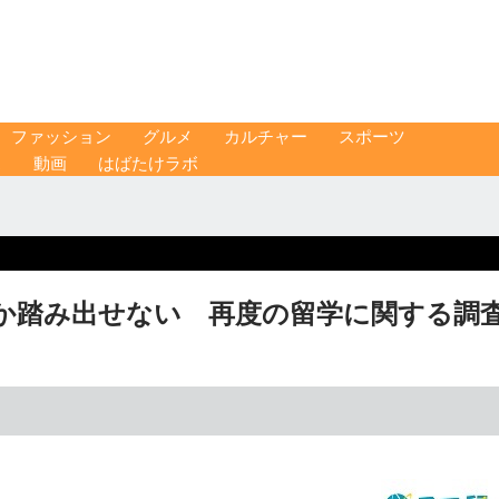
ファッション
グルメ
カルチャー
スポーツ
ス
動画
はばたけラボ
か踏み出せない 再度の留学に関する調