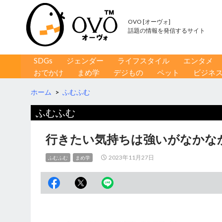
OVO [オーヴォ]
話題の情報を発信するサイト
コンテンツへ移動
検
SDGs
ジェンダー
ライフスタイル
エンタメ
索
おでかけ
まめ学
デジもの
ペット
ビジネ
ホーム
>
ふむふむ
ふむふむ
行きたい気持ちは強いがなかな
2023年11月27日
ふむふむ
まめ学