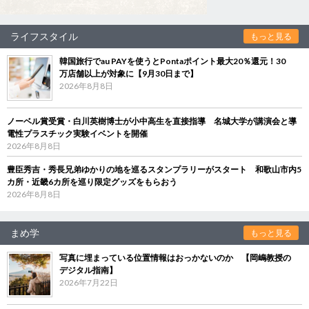
ライフスタイル
もっと見る
韓国旅行でau PAYを使うとPontaポイント最大20％還元！30
万店舗以上が対象に【9月30日まで】
2026年8月8日
ノーベル賞受賞・白川英樹博士が小中高生を直接指導 名城大学が講演会と導
電性プラスチック実験イベントを開催
2026年8月8日
豊臣秀吉・秀長兄弟ゆかりの地を巡るスタンプラリーがスタート 和歌山市内5
カ所・近畿6カ所を巡り限定グッズをもらおう
2026年8月8日
まめ学
もっと見る
写真に埋まっている位置情報はおっかないのか 【岡嶋教授の
デジタル指南】
2026年7月22日