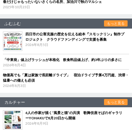
春だけじゃもったいないさくらの名所、加治川で秋のマルシェ
2025年10月23日
ふむふむ
もっと見る
四日市の公害克服の歴史を伝える絵本『スモックリン』制作プ
ロジェクト クラウドファンディングで支援を募集
2026年8月5日
「中東発」値上げラッシュが本格化 飲食料品値上げ、約3年ぶりの多さに
2026年8月4日
物価高でも「夏は家族で長距離ドライブ」 宿泊ドライブ予算4万円超、渋滞・
猛暑への備えも必須
2026年8月3日
カルチャー
もっと見る
6人の作家が描く“風景と猫”の共演 歌舞伎座そばのギャラリ
ーYOHAKUで8月20日から開催
2026年8月9日