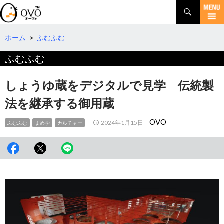
検
索
コ
ン
テ
ホーム
>
ふむふむ
ン
ふむふむ
ツ
へ
移
しょうゆ蔵をデジタルで見学 伝統製
動
法を継承する御用蔵
OVO
2024年1月15日
ふむふむ
まめ学
カルチャー