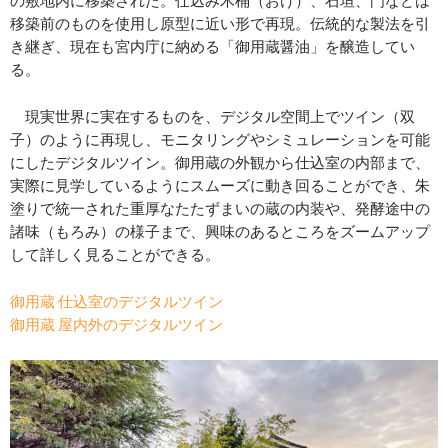
の敷地内に移築された。仕込み木桶（おけ）、石垣、門などは
移築前のものを使用し原型に近い形で再現。伝統的な製法を引
き継ぎ、現在も宮内庁に納める「御用蔵醤油」を醸造してい
る。
現実世界に実在するものを、デジタル空間上でツイン（双
子）のように再現し、モニタリングやシミュレーションを可能
にしたデジタルツイン。御用蔵の外観から仕込室の内部まで、
実際に見学しているようにスムーズに動き回ることができ、朱
塗りで統一された重厚なたたずまいの蔵の内装や、発酵途中の
諸味（もろみ）の様子まで、興味のあるところをズームアップ
して詳しく見ることができる。
御用蔵 仕込室のデジタルツイン
御用蔵 屋内外のデジタルツイン