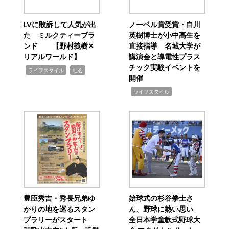
LVに敗訴して人気が出
ノーベル賞受賞・白川
た ミルクティーブラ
英樹博士が小中高生を
ンド 【野村義樹✕
直接指導 名城大学が
リアルワールド】
講演会と導電性プラス
チック実験イベントを
,
,
ライフスタイル
社会
開催
,
ライフスタイル
豊臣秀吉・秀長兄弟ゆ
始球式の杉谷拳士さ
かりの地を巡るスタン
ん、野球に熱い思い
プラリーがスタート
全日本学童軟式野球大