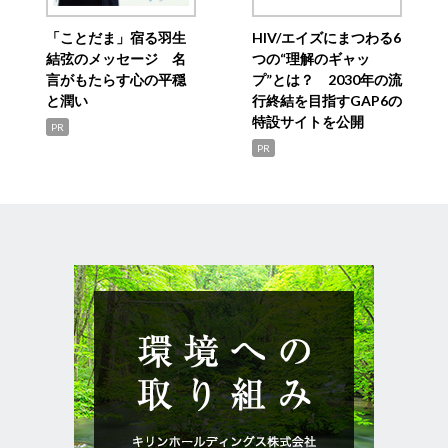
「ことだま」宿る羽生
HIV/エイズにまつわる6
結弦のメッセージ 名
つの“理解のギャッ
言がもたらす心の平穏
プ”とは？ 2030年の流
と潤い
行終結を目指すGAP6の
特設サイトを公開
PR
PR