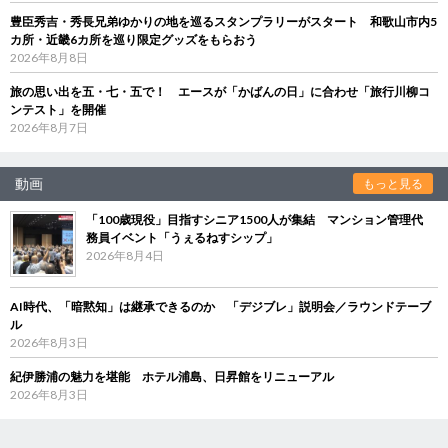
豊臣秀吉・秀長兄弟ゆかりの地を巡るスタンプラリーがスタート 和歌山市内5
カ所・近畿6カ所を巡り限定グッズをもらおう
2026年8月8日
旅の思い出を五・七・五で！ エースが「かばんの日」に合わせ「旅行川柳コ
ンテスト」を開催
2026年8月7日
動画
もっと見る
「100歳現役」目指すシニア1500人が集結 マンション管理代
務員イベント「うぇるねすシップ」
2026年8月4日
AI時代、「暗黙知」は継承できるのか 「デジブレ」説明会／ラウンドテーブ
ル
2026年8月3日
紀伊勝浦の魅力を堪能 ホテル浦島、日昇館をリニューアル
2026年8月3日