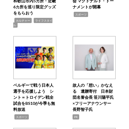
和歌山市内5カ所・近畿
会 マクドナルド・トー
6カ所を巡り限定グッズ
ナメントが開幕
をもらおう
,
スポーツ
,
,
カルチャー
ライフスタイ
ル
ベルギーで戦う日本人
故人の「想い」かなえ
選手を応援しよう シ
る 遺贈寄付 日本財
ント＝トロイデン戦全
団名誉会長 笹川陽平氏
試合をBS10が今季も無
×フリーアナウンサー
料放送
長野智子氏
,
スポーツ
PR