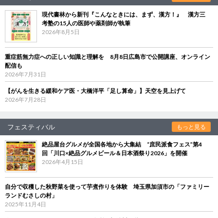
現代書林から新刊『こんなときには、まず、漢方！』 漢方三
考塾の15人の医師や薬剤師が執筆
2026年8月5日
重症筋無力症への正しい知識と理解を 8月8日広島市で公開講座、オンライン
配信も
2026年7月31日
【がんを生きる緩和ケア医・大橋洋平「足し算命」】天空を見上げて
2026年7月28日
フェスティバル
もっと見る
絶品屋台グルメが全国各地から大集結 “庶民派食フェス”第4
回「川口×絶品グルメビール＆日本酒祭り2026」を開催
2026年4月15日
自分で収穫した秋野菜を使って芋煮作りを体験 埼玉県加須市の「ファミリー
ランドむさしの村」
2025年11月4日