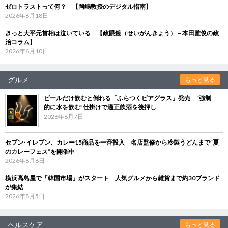
ゼロトラストって何？ 【岡嶋教授のデジタル指南】
2026年6月18日
きっと大平元首相は泣いている 【政眼鏡（せいがんきょう）－本田雅俊の政
治コラム】
2026年6月10日
グルメ
もっと見る
ビールだけ飲むと倒れる「ふらつくビアグラス」発売 “強制
的に水を飲む”仕掛けで適正飲酒を後押し
2026年8月7日
セブン‐イレブン、カレー15商品を一斉投入 名店監修から冷製うどんまで“夏
のカレーフェス”を開催中
2026年8月6日
横浜高島屋で「韓国市場」がスタート 人気グルメから雑貨まで約30ブランド
が集結
2026年8月5日
ヘルスケア
もっと見る