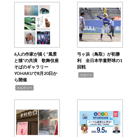
6人の作家が描く“風景
弓ヶ浜（鳥取）が初勝
と猫”の共演 歌舞伎座
利 全日本学童野球の1
そばのギャラリー
回戦
YOHAKUで8月20日か
,
スポーツ
ら開催
,
カルチャー