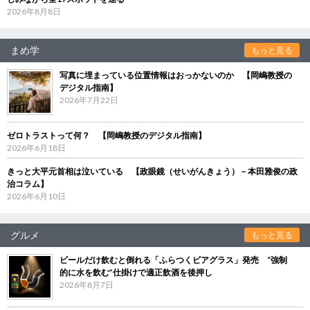
2026年8月8日
まめ学
もっと見る
写真に埋まっている位置情報はおっかないのか 【岡嶋教授の
デジタル指南】
2026年7月22日
ゼロトラストって何？ 【岡嶋教授のデジタル指南】
2026年6月18日
きっと大平元首相は泣いている 【政眼鏡（せいがんきょう）－本田雅俊の政
治コラム】
2026年6月10日
グルメ
もっと見る
ビールだけ飲むと倒れる「ふらつくビアグラス」発売 “強制
的に水を飲む”仕掛けで適正飲酒を後押し
2026年8月7日