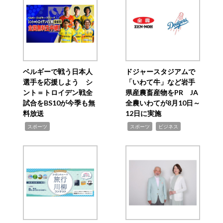
ベルギーで戦う日本人
ドジャースタジアムで
選手を応援しよう シ
「いわて牛」など岩手
ント＝トロイデン戦全
県産農畜産物をPR JA
試合をBS10が今季も無
全農いわてが8月10日～
料放送
12日に実施
,
,
,
スポーツ
スポーツ
ビジネス