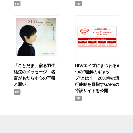
PR
PR
「ことだま」宿る羽生
HIV/エイズにまつわる6
結弦のメッセージ 名
つの“理解のギャッ
言がもたらす心の平穏
プ”とは？ 2030年の流
と潤い
行終結を目指すGAP6の
特設サイトを公開
PR
PR