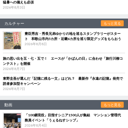
猛暑への備えも必須
2026年8月3日
カルチャー
もっと見る
豊臣秀吉・秀長兄弟ゆかりの地を巡るスタンプラリーがスター
ト 和歌山市内5カ所・近畿6カ所を巡り限定グッズをもらおう
2026年8月8日
旅の思い出を五・七・五で！ エースが「かばんの日」に合わせ「旅行川柳コ
ンテスト」を開催
2026年8月7日
東野圭吾が選んだ「記憶に残る一文」はどれ？ 最新作『永遠の記憶』発売で
読者参加型キャンペーン
2026年8月7日
動画
もっと見る
「100歳現役」目指すシニア1500人が集結 マンション管理代
務員イベント「うぇるねすシップ」
2026年8月4日