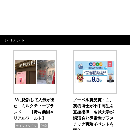
レコメンド
LVに敗訴して人気が出
ノーベル賞受賞・白川
た ミルクティーブラ
英樹博士が小中高生を
ンド 【野村義樹✕
直接指導 名城大学が
リアルワールド】
講演会と導電性プラス
チック実験イベントを
,
,
ライフスタイル
社会