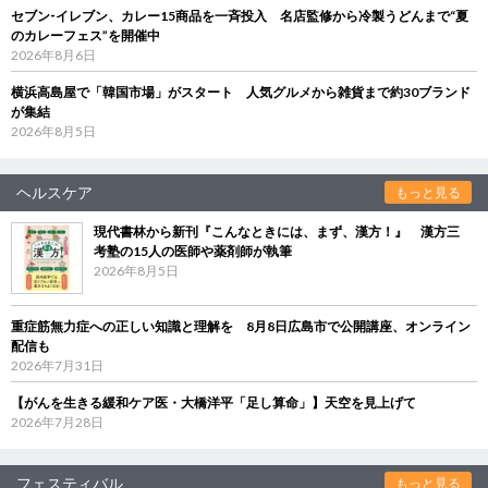
セブン‐イレブン、カレー15商品を一斉投入 名店監修から冷製うどんまで“夏
のカレーフェス”を開催中
2026年8月6日
横浜高島屋で「韓国市場」がスタート 人気グルメから雑貨まで約30ブランド
が集結
2026年8月5日
ヘルスケア
もっと見る
現代書林から新刊『こんなときには、まず、漢方！』 漢方三
考塾の15人の医師や薬剤師が執筆
2026年8月5日
重症筋無力症への正しい知識と理解を 8月8日広島市で公開講座、オンライン
配信も
2026年7月31日
【がんを生きる緩和ケア医・大橋洋平「足し算命」】天空を見上げて
2026年7月28日
フェスティバル
もっと見る