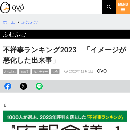
検
索
コ
ン
テ
ホーム
>
ふむふむ
ン
ふむふむ
ツ
へ
移
不祥事ランキング2023 「イメージが
動
悪化した出来事」
OVO
2023年12月1日
ふむふむ
まめ学
カルチャー
社会
６