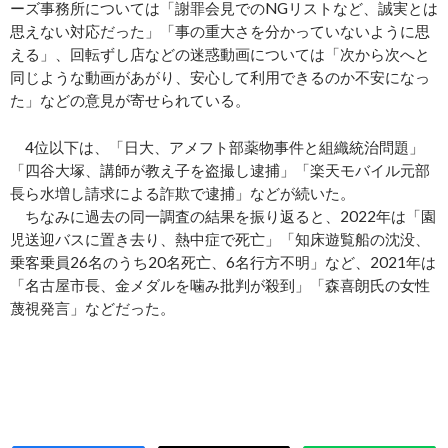
ーズ事務所については「謝罪会見でのNGリストなど、誠実とは
思えない対応だった」「事の重大さを分かっていないように思
える」、回転ずし店などの迷惑動画については「次から次へと
同じような動画があがり、安心して利用できるのか不安になっ
た」などの意見が寄せられている。
4位以下は、「日大、アメフト部薬物事件と組織統治問題」
「四谷大塚、講師が教え子を盗撮し逮捕」「楽天モバイル元部
長ら水増し請求による詐欺で逮捕」などが続いた。
ちなみに過去の同一調査の結果を振り返ると、2022年は「園
児送迎バスに置き去り、熱中症で死亡」「知床遊覧船の沈没、
乗客乗員26名のうち20名死亡、6名行方不明」など、2021年は
「名古屋市長、金メダルを噛み批判が殺到」「森喜朗氏の女性
蔑視発言」などだった。