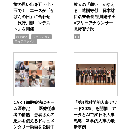
旅の思い出を五・七・
故人の「想い」かなえ
五で！ エースが「か
る 遺贈寄付 日本財
ばんの日」に合わせ
団名誉会長 笹川陽平氏
「旅行川柳コンテス
×フリーアナウンサー
ト」を開催
長野智子氏
,
,
,
おでかけ
ファッション
PR
ライフスタイル
CAR T細胞療法はチー
「第4回科学的人事アワ
ム医療だ！ 医療従事
ード2025」を開催 デ
者の情熱、患者さんの
ータとAIで変わる人事
思いを伝えるドキュメ
戦略 科学的人事の最
ンタリー動画を公開中
新事例