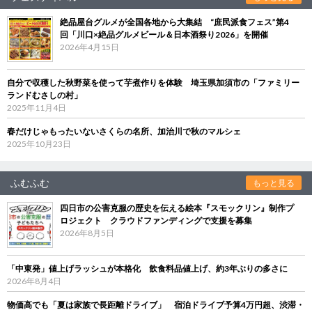
絶品屋台グルメが全国各地から大集結 “庶民派食フェス”第4
回「川口×絶品グルメビール＆日本酒祭り2026」を開催
2026年4月15日
自分で収穫した秋野菜を使って芋煮作りを体験 埼玉県加須市の「ファミリー
ランドむさしの村」
2025年11月4日
春だけじゃもったいないさくらの名所、加治川で秋のマルシェ
2025年10月23日
ふむふむ
もっと見る
四日市の公害克服の歴史を伝える絵本『スモックリン』制作プ
ロジェクト クラウドファンディングで支援を募集
2026年8月5日
「中東発」値上げラッシュが本格化 飲食料品値上げ、約3年ぶりの多さに
2026年8月4日
物価高でも「夏は家族で長距離ドライブ」 宿泊ドライブ予算4万円超、渋滞・