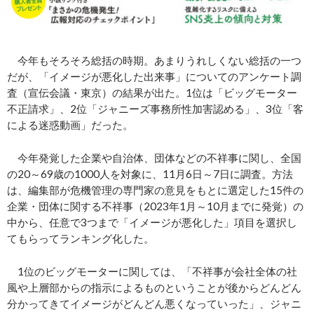
今年もそろそろ総括の時期。あまりうれしくない総括の一つ
だが、「イメージが悪化した出来事」についてのアンケート調
査（宣伝会議・東京）の結果が出た。1位は「ビッグモーター
不正請求」、2位「ジャニーズ事務所性加害認める」、3位「客
による迷惑動画」だった。
今年発覚した企業や自治体、団体などの不祥事に関し、全国
の20～69歳の1000人を対象に、11月6日～7日に調査。方法
は、編集部が危機管理の専門家の意見をもとに選定した15件の
企業・団体に関する不祥事（2023年1月～10月までに発覚）の
中から、任意で3つまで「イメージが悪化した」項目を選択し
てもらってランキング化した。
1位のビッグモーターに関しては、「不祥事が会社全体の社
風や上層部からの指示によるものということが後からどんどん
分かってきてイメージがどんどん悪くなっていった」、ジャニ