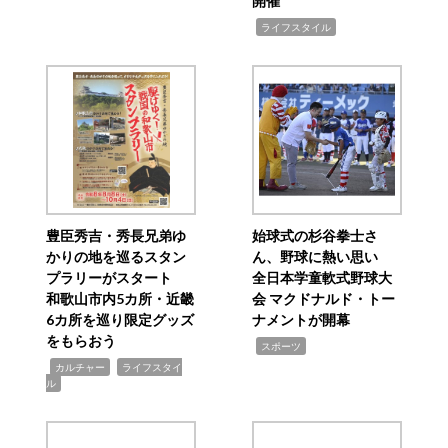
開催
,
ライフスタイル
豊臣秀吉・秀長兄弟ゆ
始球式の杉谷拳士さ
かりの地を巡るスタン
ん、野球に熱い思い
プラリーがスタート
全日本学童軟式野球大
和歌山市内5カ所・近畿
会 マクドナルド・トー
6カ所を巡り限定グッズ
ナメントが開幕
をもらおう
,
スポーツ
,
,
カルチャー
ライフスタイ
ル