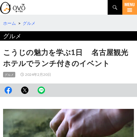
検
索
コ
ン
テ
ホーム
>
グルメ
ン
グルメ
ツ
へ
移
こうじの魅力を学ぶ1日 名古屋観光
動
ホテルでランチ付きのイベント
2024年2月20日
グルメ