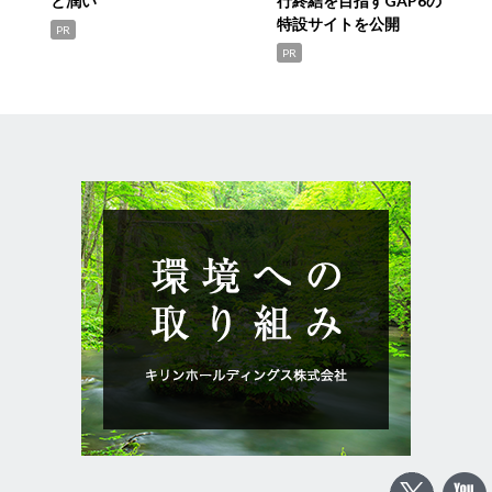
と潤い
行終結を目指すGAP6の
特設サイトを公開
PR
PR