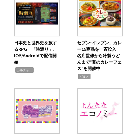
日本史と世界史を旅す
セブン‐イレブン、カレ
るRPG 「時渡り」、
ー15商品を一斉投入
iOS/Androidで配信開
名店監修から冷製うど
始
んまで“夏のカレーフェ
ス”を開催中
,
カルチャー
,
グルメ