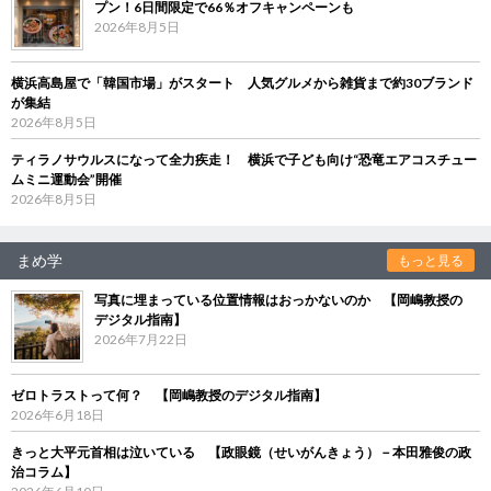
プン！6日間限定で66％オフキャンペーンも
2026年8月5日
横浜高島屋で「韓国市場」がスタート 人気グルメから雑貨まで約30ブランド
が集結
2026年8月5日
ティラノサウルスになって全力疾走！ 横浜で子ども向け“恐竜エアコスチュー
ムミニ運動会”開催
2026年8月5日
まめ学
もっと見る
写真に埋まっている位置情報はおっかないのか 【岡嶋教授の
デジタル指南】
2026年7月22日
ゼロトラストって何？ 【岡嶋教授のデジタル指南】
2026年6月18日
きっと大平元首相は泣いている 【政眼鏡（せいがんきょう）－本田雅俊の政
治コラム】