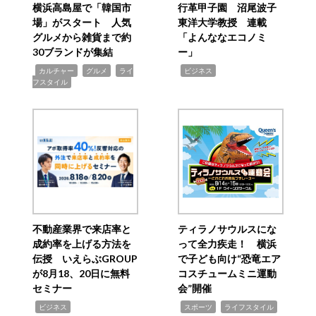
横浜高島屋で「韓国市
行革甲子園 沼尾波子
場」がスタート 人気
東洋大学教授 連載
グルメから雑貨まで約
「よんななエコノミ
30ブランドが集結
ー」
,
,
,
,
カルチャー
グルメ
ライ
ビジネス
フスタイル
不動産業界で来店率と
ティラノサウルスにな
成約率を上げる方法を
って全力疾走！ 横浜
伝授 いえらぶGROUP
で子ども向け“恐竜エア
が8月18、20日に無料
コスチュームミニ運動
セミナー
会”開催
,
,
,
ビジネス
スポーツ
ライフスタイル