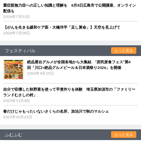
重症筋無力症への正しい知識と理解を 8月8日広島市で公開講座、オンライン
配信も
2026年7月31日
【がんを生きる緩和ケア医・大橋洋平「足し算命」】天空を見上げて
2026年7月28日
フェスティバル
もっと見る
絶品屋台グルメが全国各地から大集結 “庶民派食フェス”第4
回「川口×絶品グルメビール＆日本酒祭り2026」を開催
2026年4月15日
自分で収穫した秋野菜を使って芋煮作りを体験 埼玉県加須市の「ファミリー
ランドむさしの村」
2025年11月4日
春だけじゃもったいないさくらの名所、加治川で秋のマルシェ
2025年10月23日
ふむふむ
もっと見る