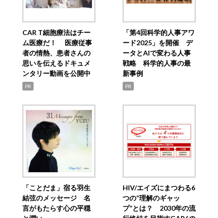
CAR T細胞療法はチー
「第4回科学的人事アワ
ム医療だ！ 医療従事
ード2025」を開催 デ
者の情熱、患者さんの
ータとAIで変わる人事
思いを伝えるドキュメ
戦略 科学的人事の最
ンタリー動画を公開中
新事例
PR
PR
「ことだま」宿る羽生
HIV/エイズにまつわる6
結弦のメッセージ 名
つの“理解のギャッ
言がもたらす心の平穏
プ”とは？ 2030年の流