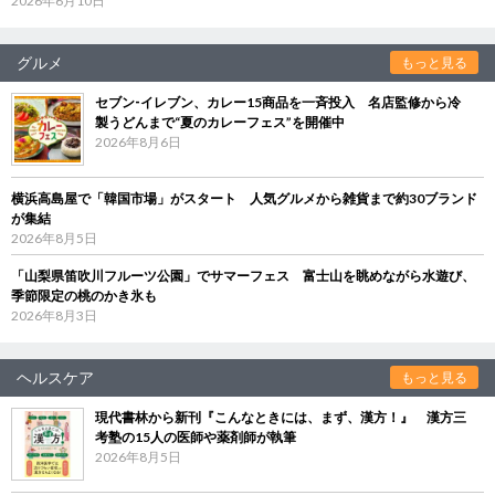
2026年6月10日
グルメ
もっと見る
セブン‐イレブン、カレー15商品を一斉投入 名店監修から冷
製うどんまで“夏のカレーフェス”を開催中
2026年8月6日
横浜高島屋で「韓国市場」がスタート 人気グルメから雑貨まで約30ブランド
が集結
2026年8月5日
「山梨県笛吹川フルーツ公園」でサマーフェス 富士山を眺めながら水遊び、
季節限定の桃のかき氷も
2026年8月3日
ヘルスケア
もっと見る
現代書林から新刊『こんなときには、まず、漢方！』 漢方三
考塾の15人の医師や薬剤師が執筆
2026年8月5日