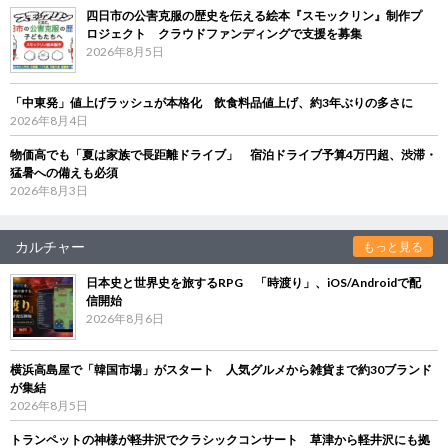
四日市の公害克服の歴史を伝える絵本『スモックリン』制作プ
ロジェクト クラウドファンディングで支援を募集
2026年8月5日
「中東発」値上げラッシュが本格化 飲食料品値上げ、約3年ぶりの多さに
2026年8月4日
物価高でも「夏は家族で長距離ドライブ」 宿泊ドライブ予算4万円超、渋滞・
猛暑への備えも必須
2026年8月3日
カルチャー
もっと見る
日本史と世界史を旅するRPG 「時渡り」、iOS/Androidで配
信開始
2026年8月6日
横浜高島屋で「韓国市場」がスタート 人気グルメから雑貨まで約30ブランド
が集結
2026年8月5日
トランペットの神様が軽井沢でクラシックコンサート 草津から軽井沢にも拠