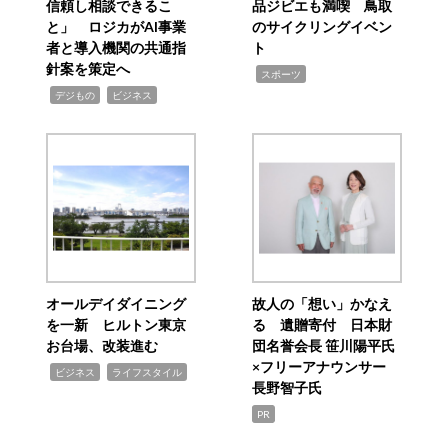
信頼し相談できるこ
品ジビエも満喫 鳥取
と」 ロジカがAI事業
のサイクリングイベン
者と導入機関の共通指
ト
針案を策定へ
,
スポーツ
,
,
デジもの
ビジネス
オールデイダイニング
故人の「想い」かなえ
を一新 ヒルトン東京
る 遺贈寄付 日本財
お台場、改装進む
団名誉会長 笹川陽平氏
×フリーアナウンサー
,
,
ビジネス
ライフスタイル
長野智子氏
PR