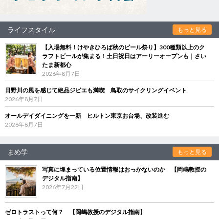
ライフスタイル
もっと見る
【入場無料！けやきひろば秋のビール祭り】300種類以上のク
ラフトビールが集まる！土日祝日はアーリーオープンも｜さい
たま新都心
2026年8月7日
日野川の風を感じて絶品ジビエも満喫 鳥取のサイクリングイベント
2026年8月7日
オールデイダイニングを一新 ヒルトン東京お台場、改装進む
2026年8月7日
まめ学
もっと見る
写真に埋まっている位置情報はおっかないのか 【岡嶋教授の
デジタル指南】
2026年7月22日
ゼロトラストって何？ 【岡嶋教授のデジタル指南】