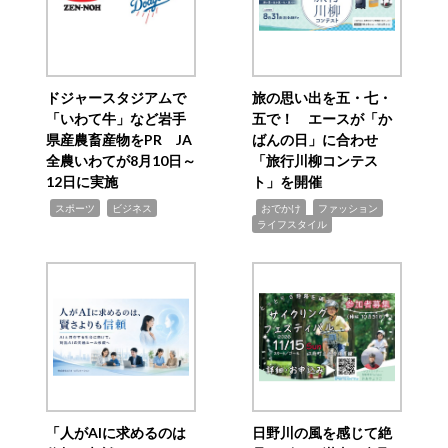
ドジャースタジアムで
旅の思い出を五・七・
「いわて牛」など岩手
五で！ エースが「か
県産農畜産物をPR JA
ばんの日」に合わせ
全農いわてが8月10日～
「旅行川柳コンテス
12日に実施
ト」を開催
,
,
,
,
,
スポーツ
ビジネス
おでかけ
ファッション
ライフスタイル
「人がAIに求めるのは
日野川の風を感じて絶