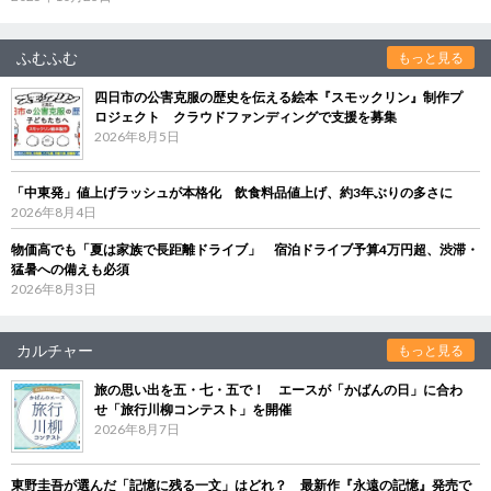
ふむふむ
もっと見る
四日市の公害克服の歴史を伝える絵本『スモックリン』制作プ
ロジェクト クラウドファンディングで支援を募集
2026年8月5日
「中東発」値上げラッシュが本格化 飲食料品値上げ、約3年ぶりの多さに
2026年8月4日
物価高でも「夏は家族で長距離ドライブ」 宿泊ドライブ予算4万円超、渋滞・
猛暑への備えも必須
2026年8月3日
カルチャー
もっと見る
旅の思い出を五・七・五で！ エースが「かばんの日」に合わ
せ「旅行川柳コンテスト」を開催
2026年8月7日
東野圭吾が選んだ「記憶に残る一文」はどれ？ 最新作『永遠の記憶』発売で