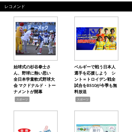
レコメンド
始球式の杉谷拳士さ
ベルギーで戦う日本人
ん、野球に熱い思い
選手を応援しよう シ
全日本学童軟式野球大
ント＝トロイデン戦全
会 マクドナルド・トー
試合をBS10が今季も無
ナメントが開幕
料放送
,
,
スポーツ
スポーツ