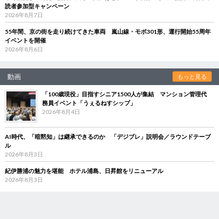
読者参加型キャンペーン
2026年8月7日
55年間、京の街を走り続けてきた車両 嵐山線・モボ301形、運行開始55周年
イベントを開催
2026年8月6日
動画
もっと見る
「100歳現役」目指すシニア1500人が集結 マンション管理代
務員イベント「うぇるねすシップ」
2026年8月4日
AI時代、「暗黙知」は継承できるのか 「デジブレ」説明会／ラウンドテーブ
ル
2026年8月3日
紀伊勝浦の魅力を堪能 ホテル浦島、日昇館をリニューアル
2026年8月3日