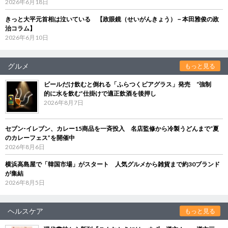
2026年6月18日
きっと大平元首相は泣いている 【政眼鏡（せいがんきょう）－本田雅俊の政
治コラム】
2026年6月10日
グルメ
もっと見る
ビールだけ飲むと倒れる「ふらつくビアグラス」発売 “強制
的に水を飲む”仕掛けで適正飲酒を後押し
2026年8月7日
セブン‐イレブン、カレー15商品を一斉投入 名店監修から冷製うどんまで“夏
のカレーフェス”を開催中
2026年8月6日
横浜高島屋で「韓国市場」がスタート 人気グルメから雑貨まで約30ブランド
が集結
2026年8月5日
ヘルスケア
もっと見る