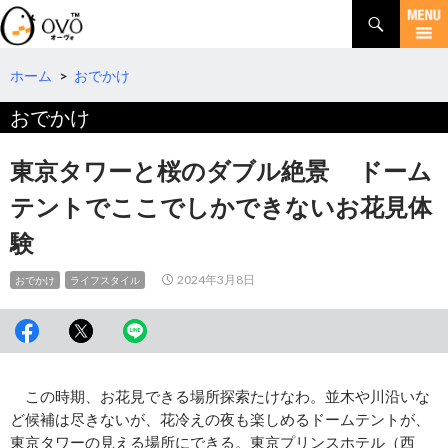
検
索
コ
ン
テ
ホーム
>
おでかけ
ン
おでかけ
ツ
へ
移
東京タワーと桜のダブル絶景 ドーム
動
テントでここでしかできないお花見体
験
2024年3月8日
おでかけ
ライフスタイル
この時期、お花見できる場所探索たけなわ。並木や川沿いな
ど候補は尽きないが、花冷えの夜も楽しめるドームテントが、
東京タワーの見える場所にできる。東京プリンスホテル（西