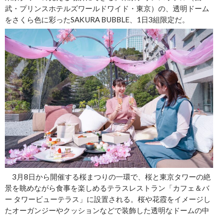
武・プリンスホテルズワールドワイド・東京）の、透明ドーム
をさくら色に彩ったSAKURA BUBBLE、1日3組限定だ。
3月8日から開催する桜まつりの一環で、桜と東京タワーの絶
景を眺めながら食事を楽しめるテラスレストラン「カフェ＆バ
ー タワービューテラス」に設置される。桜や花霞をイメージし
たオーガンジーやクッションなどで装飾した透明なドームの中