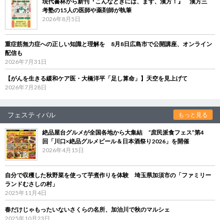
現代書林から新刊『こんなときには、まず、漢方！』 漢方三
考塾の15人の医師や薬剤師が執筆
2026年8月5日
重症筋無力症への正しい知識と理解を 8月8日広島市で公開講座、オンライン
配信も
2026年7月31日
【がんを生きる緩和ケア医・大橋洋平「足し算命」】天空を見上げて
2026年7月28日
フェスティバル
もっと見る
絶品屋台グルメが全国各地から大集結 “庶民派食フェス”第4
回「川口×絶品グルメビール＆日本酒祭り2026」を開催
2026年4月15日
自分で収穫した秋野菜を使って芋煮作りを体験 埼玉県加須市の「ファミリー
ランドむさしの村」
2025年11月4日
春だけじゃもったいないさくらの名所、加治川で秋のマルシェ
2025年10月23日