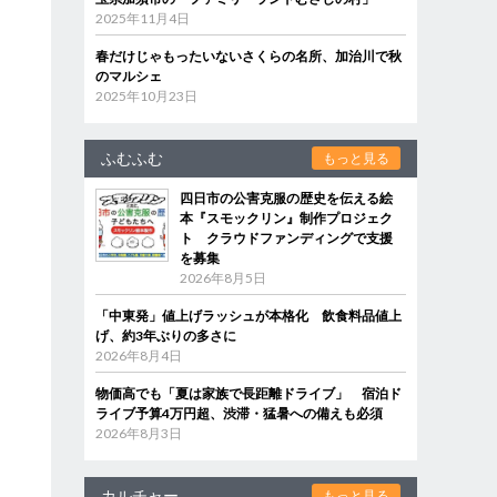
2025年11月4日
春だけじゃもったいないさくらの名所、加治川で秋
のマルシェ
2025年10月23日
ふむふむ
もっと見る
四日市の公害克服の歴史を伝える絵
本『スモックリン』制作プロジェク
ト クラウドファンディングで支援
を募集
2026年8月5日
「中東発」値上げラッシュが本格化 飲食料品値上
げ、約3年ぶりの多さに
2026年8月4日
物価高でも「夏は家族で長距離ドライブ」 宿泊ド
ライブ予算4万円超、渋滞・猛暑への備えも必須
2026年8月3日
カルチャー
もっと見る