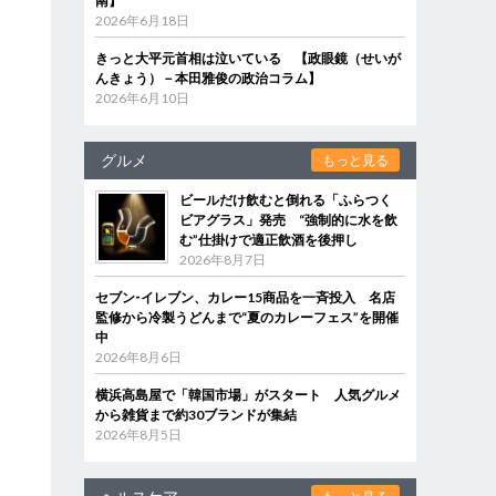
南】
2026年6月18日
きっと大平元首相は泣いている 【政眼鏡（せいが
んきょう）－本田雅俊の政治コラム】
2026年6月10日
グルメ
もっと見る
ビールだけ飲むと倒れる「ふらつく
ビアグラス」発売 “強制的に水を飲
む”仕掛けで適正飲酒を後押し
2026年8月7日
セブン‐イレブン、カレー15商品を一斉投入 名店
監修から冷製うどんまで“夏のカレーフェス”を開催
中
2026年8月6日
横浜高島屋で「韓国市場」がスタート 人気グルメ
から雑貨まで約30ブランドが集結
2026年8月5日