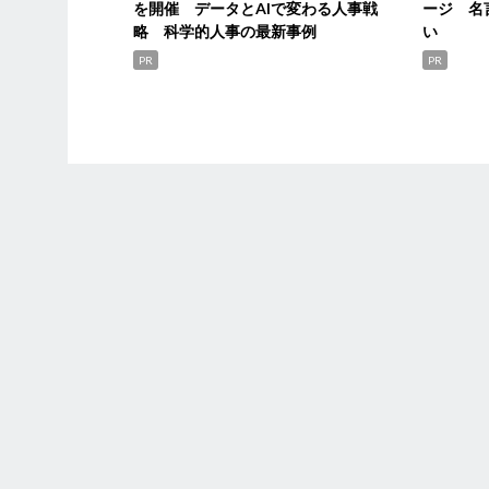
を開催 データとAIで変わる人事戦
ージ 名
略 科学的人事の最新事例
い
PR
PR