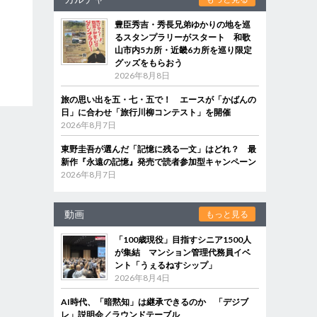
豊臣秀吉・秀長兄弟ゆかりの地を巡
るスタンプラリーがスタート 和歌
山市内5カ所・近畿6カ所を巡り限定
グッズをもらおう
2026年8月8日
旅の思い出を五・七・五で！ エースが「かばんの
日」に合わせ「旅行川柳コンテスト」を開催
2026年8月7日
東野圭吾が選んだ「記憶に残る一文」はどれ？ 最
新作『永遠の記憶』発売で読者参加型キャンペーン
2026年8月7日
動画
もっと見る
「100歳現役」目指すシニア1500人
が集結 マンション管理代務員イベ
ント「うぇるねすシップ」
2026年8月4日
AI時代、「暗黙知」は継承できるのか 「デジブ
レ」説明会／ラウンドテーブル