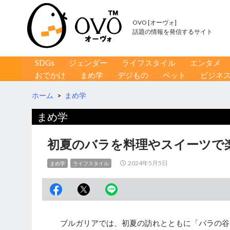
OVO [オーヴォ]
話題の情報を発信するサイト
コンテンツへ移動
検
SDGs
ジェンダー
ライフスタイル
エンタメ
索
おでかけ
まめ学
デジもの
ペット
ビジネ
ホーム
>
まめ学
まめ学
初夏のバラを料理やスイーツで
2024年5月5日
まめ学
ライフスタイル
ブルガリアでは、初夏の訪れとともに「バラの谷