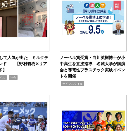
訴して人気が出た ミルクテ
ノーベル賞受賞・白川英樹博士が小
ンド 【野村義樹✕リア
中高生を直接指導 名城大学が講演
ド】
会と導電性プラスチック実験イベン
トを開催
,
イル
社会
,
ライフスタイル