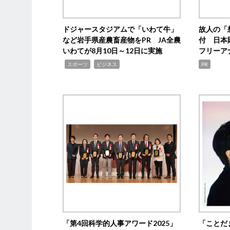
ドジャースタジアムで「いわて牛」
故人の「
など岩手県産農畜産物をPR JA全農
付 日本
いわてが8月10日～12日に実施
フリーア
,
,
スポーツ
ビジネス
PR
「第4回科学的人事アワード2025」
「ことだ