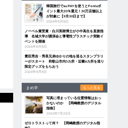
韓国旅行でau PAYを使うとPontaポ
イント最大20％還元！30万店舗以上
が対象に【9月30日まで】
2026年8月8日
ノーベル賞受賞・白川英樹博士が小中高生を直接指
導 名城大学が講演会と導電性プラスチック実験イ
ベントを開催
2026年8月8日
豊臣秀吉・秀長兄弟ゆかりの地を巡るスタンプラリ
ーがスタート 和歌山市内5カ所・近畿6カ所を巡り
限定グッズをもらおう
2026年8月8日
まめ学
もっと見る
写真に埋まっている位置情報はおっ
かないのか 【岡嶋教授のデジタル
指南】
2026年7月22日
ゼロトラストって何？ 【岡嶋教授のデジタル指