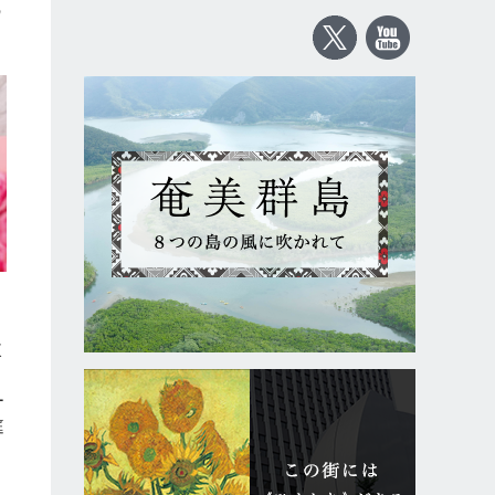
の
東
に
ー
庭