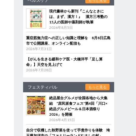
ヘルスケア
もっと見る
現代書林から新刊『こんなときに
は、まず、漢方！』 漢方三考塾の
15人の医師や薬剤師が執筆
2026年8月5日
重症筋無力症への正しい知識と理解を 8月8日広島
市で公開講座、オンライン配信も
2026年7月31日
【がんを生きる緩和ケア医・大橋洋平「足し算
命」】天空を見上げて
2026年7月28日
フェスティバル
もっと見る
絶品屋台グルメが全国各地から大集
結 “庶民派食フェス”第4回「川口×
絶品グルメビール＆日本酒祭り
2026」を開催
2026年4月15日
自分で収穫した秋野菜を使って芋煮作りを体験 埼
玉県加須市の「ファミリーランドむさしの村」