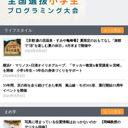
ライフスタイル
もっと見る
【京都 湯の花温泉・すみや亀峰菴】夏限定のおもてなし「旅館
で“涼”を楽しむ夏の休日」8月末まで開催中
2026年8月6日
横浜F・マリノス×日清オイリオグループ、「サッカー教室&食育講座 in 宮崎」
を開催 小学1年生～3年生の身体づくりをサポート
2026年8月6日
55年間、京の街を走り続けてきた車両 嵐山線・モボ301形、運行開始55周年
イベントを開催
2026年8月6日
まめ学
もっと見る
写真に埋まっている位置情報はおっかないのか 【岡嶋教授の
デジタル指南】