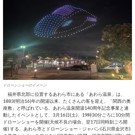
ドローンショーのイメージ
福井県北部に位置するあわら市にある「あわら温泉」は、
1883(明治16)年の開湯以来、たくさんの客を迎え、「関西の奥
座敷」と呼ばれている。あわら温泉開湯140周年記念事業と連
動したイベントとして、3月16日(土)、19時30分ごろに10分間
ドローンショーを開催(天候不良の場合、翌17日同時刻ごろ開
催) する。あわら市とドローンショー・ジャパン(石川県金沢市)