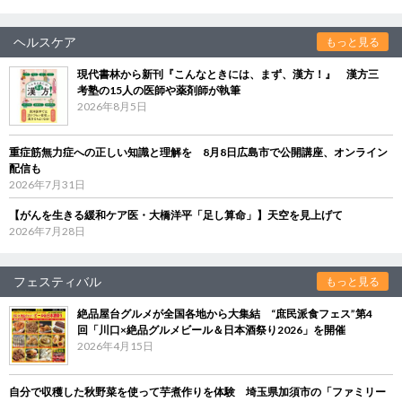
ヘルスケア
もっと見る
現代書林から新刊『こんなときには、まず、漢方！』 漢方三
考塾の15人の医師や薬剤師が執筆
2026年8月5日
重症筋無力症への正しい知識と理解を 8月8日広島市で公開講座、オンライン
配信も
2026年7月31日
【がんを生きる緩和ケア医・大橋洋平「足し算命」】天空を見上げて
2026年7月28日
フェスティバル
もっと見る
絶品屋台グルメが全国各地から大集結 “庶民派食フェス”第4
回「川口×絶品グルメビール＆日本酒祭り2026」を開催
2026年4月15日
自分で収穫した秋野菜を使って芋煮作りを体験 埼玉県加須市の「ファミリー