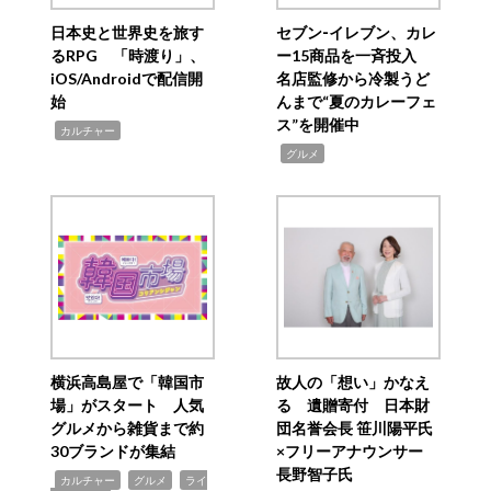
日本史と世界史を旅す
セブン‐イレブン、カレ
るRPG 「時渡り」、
ー15商品を一斉投入
iOS/Androidで配信開
名店監修から冷製うど
始
んまで“夏のカレーフェ
ス”を開催中
,
カルチャー
,
グルメ
横浜高島屋で「韓国市
故人の「想い」かなえ
場」がスタート 人気
る 遺贈寄付 日本財
グルメから雑貨まで約
団名誉会長 笹川陽平氏
30ブランドが集結
×フリーアナウンサー
長野智子氏
,
,
,
カルチャー
グルメ
ライ