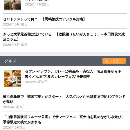
2026年7月22日
ゼロトラストって何？ 【岡嶋教授のデジタル指南】
2026年6月18日
きっと大平元首相は泣いている 【政眼鏡（せいがんきょう）－本田雅俊の政
治コラム】
2026年6月10日
グルメ
もっと見る
セブン‐イレブン、カレー15商品を一斉投入 名店監修から冷
製うどんまで“夏のカレーフェス”を開催中
2026年8月6日
横浜高島屋で「韓国市場」がスタート 人気グルメから雑貨まで約30ブランド
が集結
2026年8月5日
「山梨県笛吹川フルーツ公園」でサマーフェス 富士山を眺めながら水遊び、
季節限定の桃のかき氷も
2026年8月3日