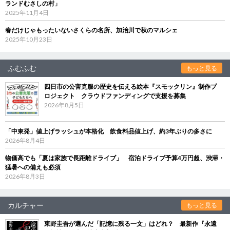
ランドむさしの村」
2025年11月4日
春だけじゃもったいないさくらの名所、加治川で秋のマルシェ
2025年10月23日
ふむふむ
もっと見る
四日市の公害克服の歴史を伝える絵本『スモックリン』制作プ
ロジェクト クラウドファンディングで支援を募集
2026年8月5日
「中東発」値上げラッシュが本格化 飲食料品値上げ、約3年ぶりの多さに
2026年8月4日
物価高でも「夏は家族で長距離ドライブ」 宿泊ドライブ予算4万円超、渋滞・
猛暑への備えも必須
2026年8月3日
カルチャー
もっと見る
東野圭吾が選んだ「記憶に残る一文」はどれ？ 最新作『永遠