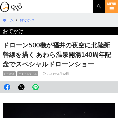
検
索
コ
ン
テ
ホーム
>
おでかけ
ン
おでかけ
ツ
へ
移
ドローン500機が福井の夜空に北陸新
動
幹線を描く あわら温泉開湯140周年記
念でスペシャルドローンショー
2024年3月12日
おでかけ
ライフスタイル