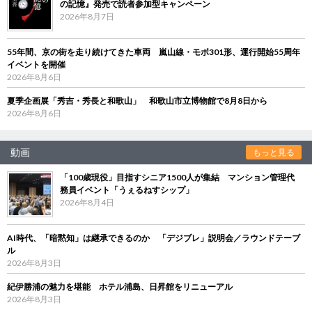
の記憶』発売で読者参加型キャンペーン
2026年8月7日
55年間、京の街を走り続けてきた車両 嵐山線・モボ301形、運行開始55周年
イベントを開催
2026年8月6日
夏季企画展「秀吉・秀長と和歌山」 和歌山市立博物館で8月8日から
2026年8月6日
動画
もっと見る
「100歳現役」目指すシニア1500人が集結 マンション管理代
務員イベント「うぇるねすシップ」
2026年8月4日
AI時代、「暗黙知」は継承できるのか 「デジブレ」説明会／ラウンドテーブ
ル
2026年8月3日
紀伊勝浦の魅力を堪能 ホテル浦島、日昇館をリニューアル
2026年8月3日