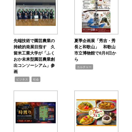
先端技術で園芸農業の
夏季企画展「秀吉・秀
持続的発展目指す 久
長と和歌山」 和歌山
留米工業大学が「ふく
市立博物館で8月8日か
おか未来型園芸農業創
ら
出コンソーシアム」参
,
カルチャー
画
,
,
ビジネス
社会