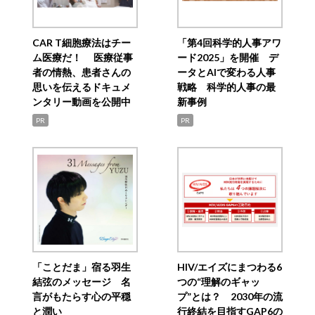
CAR T細胞療法はチー
「第4回科学的人事アワ
ム医療だ！ 医療従事
ード2025」を開催 デ
者の情熱、患者さんの
ータとAIで変わる人事
思いを伝えるドキュメ
戦略 科学的人事の最
ンタリー動画を公開中
新事例
PR
PR
「ことだま」宿る羽生
HIV/エイズにまつわる6
結弦のメッセージ 名
つの“理解のギャッ
言がもたらす心の平穏
プ”とは？ 2030年の流
と潤い
行終結を目指すGAP6の