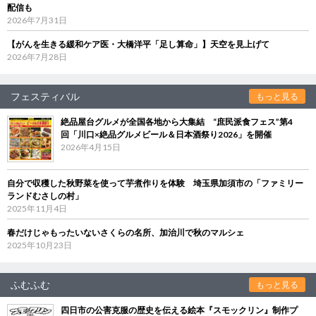
配信も
2026年7月31日
【がんを生きる緩和ケア医・大橋洋平「足し算命」】天空を見上げて
2026年7月28日
フェスティバル
もっと見る
絶品屋台グルメが全国各地から大集結 “庶民派食フェス”第4
回「川口×絶品グルメビール＆日本酒祭り2026」を開催
2026年4月15日
自分で収穫した秋野菜を使って芋煮作りを体験 埼玉県加須市の「ファミリー
ランドむさしの村」
2025年11月4日
春だけじゃもったいないさくらの名所、加治川で秋のマルシェ
2025年10月23日
ふむふむ
もっと見る
四日市の公害克服の歴史を伝える絵本『スモックリン』制作プ