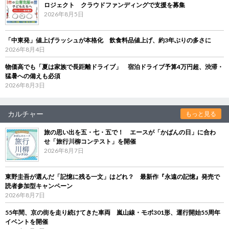
ロジェクト クラウドファンディングで支援を募集
2026年8月5日
「中東発」値上げラッシュが本格化 飲食料品値上げ、約3年ぶりの多さに
2026年8月4日
物価高でも「夏は家族で長距離ドライブ」 宿泊ドライブ予算4万円超、渋滞・
猛暑への備えも必須
2026年8月3日
カルチャー
もっと見る
旅の思い出を五・七・五で！ エースが「かばんの日」に合わ
せ「旅行川柳コンテスト」を開催
2026年8月7日
東野圭吾が選んだ「記憶に残る一文」はどれ？ 最新作『永遠の記憶』発売で
読者参加型キャンペーン
2026年8月7日
55年間、京の街を走り続けてきた車両 嵐山線・モボ301形、運行開始55周年
イベントを開催