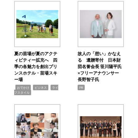
夏の苗場が夏のアクテ
故人の「想い」かなえ
ィビティー拡充へ 四
る 遺贈寄付 日本財
季の各魅力を創出プリ
団名誉会長 笹川陽平氏
ンスホテル・苗場スキ
×フリーアナウンサー
ー場
長野智子氏
,
,
,
おでかけ
ビジネス
ライ
PR
フスタイル