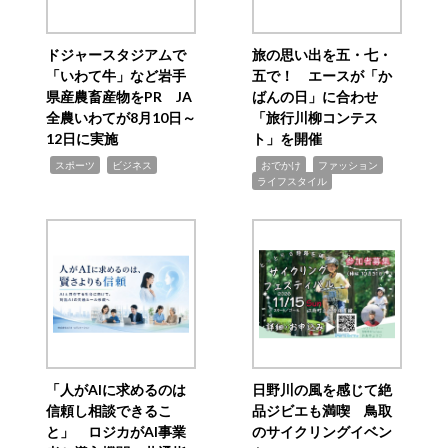
ドジャースタジアムで
旅の思い出を五・七・
「いわて牛」など岩手
五で！ エースが「か
県産農畜産物をPR JA
ばんの日」に合わせ
全農いわてが8月10日～
「旅行川柳コンテス
12日に実施
ト」を開催
,
,
,
,
,
スポーツ
ビジネス
おでかけ
ファッション
ライフスタイル
「人がAIに求めるのは
日野川の風を感じて絶
信頼し相談できるこ
品ジビエも満喫 鳥取
と」 ロジカがAI事業
のサイクリングイベン