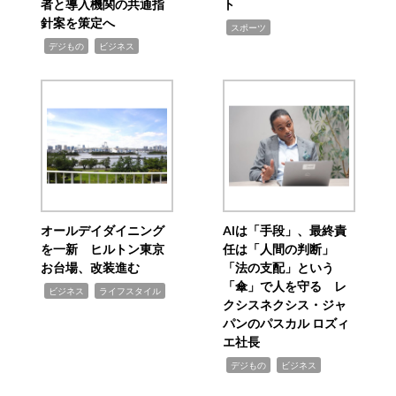
者と導入機関の共通指
ト
針案を策定へ
,
スポーツ
,
,
デジもの
ビジネス
オールデイダイニング
AIは「手段」、最終責
を一新 ヒルトン東京
任は「人間の判断」
お台場、改装進む
「法の支配」という
「傘」で人を守る レ
,
,
ビジネス
ライフスタイル
クシスネクシス・ジャ
パンのパスカル ロズィ
エ社長
,
,
デジもの
ビジネス