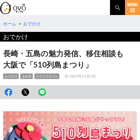
検
索
コ
ン
テ
ホーム
>
おでかけ
ン
おでかけ
ツ
へ
移
長崎・五島の魅力発信、移住相談も
動
大阪で「510列島まつり」
2023年11月1日
おでかけ
まめ学
ライフスタイル