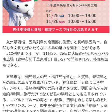
九州最西端、五島列島の南西部に位置する長崎県五島市。自
然も食文化もぜいたくなこの島の魅力を知ることができる
「510列島まつり」が、11月25、26日に大阪のせんちゅうパル
南広場（豊中市新千里東町1丁目5-2）で開催される。移住相談
もできる。
五島市は、列島最大の島・福江島を含む、久賀島、奈留島と
その周辺の島々で構成されている。福江島に「五島つばき空
港」があり、長崎や福岡での乗り継ぎを含め、羽田空港から片
道約3時間。旅行だけでなく移住の場所としても注目されてい
る。コバルトブルーの海と白い砂浜、四季を通して楽しめる釣
りやマリンスポーツ、歴史を物語る世界文化遺産「長崎と天草
地方の潜伏キリシタン関連遺産」など、自然と歴史がつまった