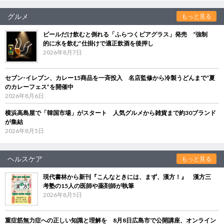
グルメ
もっと見る
ビールだけ飲むと倒れる「ふらつくビアグラス」発売 “強制
的に水を飲む”仕掛けで適正飲酒を後押し
2026年8月7日
セブン‐イレブン、カレー15商品を一斉投入 名店監修から冷製うどんまで“夏
のカレーフェス”を開催中
2026年8月6日
横浜高島屋で「韓国市場」がスタート 人気グルメから雑貨まで約30ブランド
が集結
2026年8月5日
ヘルスケア
もっと見る
現代書林から新刊『こんなときには、まず、漢方！』 漢方三
考塾の15人の医師や薬剤師が執筆
2026年8月5日
重症筋無力症への正しい知識と理解を 8月8日広島市で公開講座、オンライン