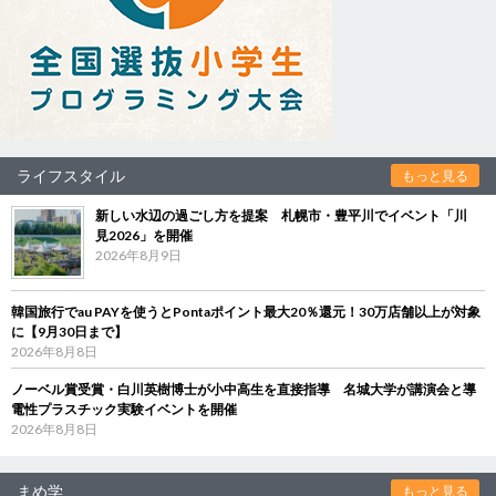
ライフスタイル
もっと見る
新しい水辺の過ごし方を提案 札幌市・豊平川でイベント「川
見2026」を開催
2026年8月9日
韓国旅行でau PAYを使うとPontaポイント最大20％還元！30万店舗以上が対象
に【9月30日まで】
2026年8月8日
ノーベル賞受賞・白川英樹博士が小中高生を直接指導 名城大学が講演会と導
電性プラスチック実験イベントを開催
2026年8月8日
まめ学
もっと見る