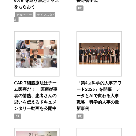
6カ所を巡り限定グッズ
長野智子氏
をもらおう
PR
,
,
カルチャー
ライフスタイ
ル
CAR T細胞療法はチー
「第4回科学的人事アワ
ム医療だ！ 医療従事
ード2025」を開催 デ
者の情熱、患者さんの
ータとAIで変わる人事
思いを伝えるドキュメ
戦略 科学的人事の最
ンタリー動画を公開中
新事例
PR
PR