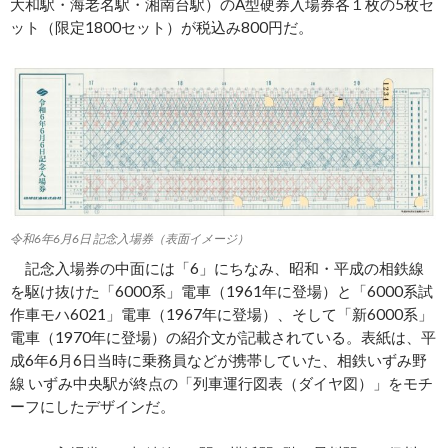
大和駅・海老名駅・湘南台駅）のA型硬券入場券各１枚の5枚セ
ット（限定1800セット）が税込み800円だ。
令和6年6月6日 記念入場券（表面イメージ）
記念入場券の中面には「6」にちなみ、昭和・平成の相鉄線
を駆け抜けた「6000系」電車（1961年に登場）と「6000系試
作車モハ6021」電車（1967年に登場）、そして「新6000系」
電車（1970年に登場）の紹介文が記載されている。表紙は、平
成6年6月6日当時に乗務員などが携帯していた、相鉄いずみ野
線 いずみ中央駅が終点の「列車運行図表（ダイヤ図）」をモチ
ーフにしたデザインだ。