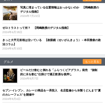
写真に埋まっている位置情報はおっかないのか 【岡嶋教授の
デジタル指南】
2026年7月22日
ゼロトラストって何？ 【岡嶋教授のデジタル指南】
2026年6月18日
きっと大平元首相は泣いている 【政眼鏡（せいがんきょう）－本田雅俊の政
治コラム】
2026年6月10日
グルメ
もっと見る
ビールだけ飲むと倒れる「ふらつくビアグラス」発売 “強制
的に水を飲む”仕掛けで適正飲酒を後押し
2026年8月7日
セブン‐イレブン、カレー15商品を一斉投入 名店監修から冷製うどんまで“夏
のカレーフェス”を開催中
2026年8月6日