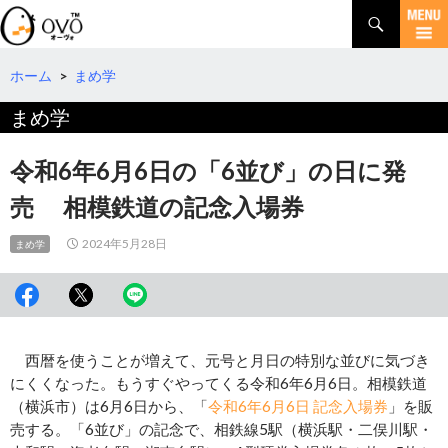
検
索
コ
ン
テ
ホーム
>
まめ学
ン
まめ学
ツ
へ
移
令和6年6月6日の「6並び」の日に発
動
売 相模鉄道の記念入場券
2024年5月28日
まめ学
西暦を使うことが増えて、元号と月日の特別な並びに気づき
にくくなった。もうすぐやってくる令和6年6月6日。相模鉄道
（横浜市）は6月6日から、「
令和6年6月6日 記念入場券
」を販
売する。「6並び」の記念で、相鉄線5駅（横浜駅・二俣川駅・