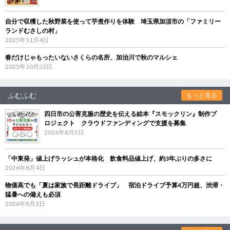
自分で収穫した秋野菜を使って芋煮作りを体験 埼玉県加須市の「ファミリー
ランドむさしの村」
2025年11月4日
春だけじゃもったいないさくらの名所、加治川で秋のマルシェ
2025年10月23日
ふむふむ
もっと見る
四日市の公害克服の歴史を伝える絵本『スモックリン』制作プ
ロジェクト クラウドファンディングで支援を募集
2026年8月5日
「中東発」値上げラッシュが本格化 飲食料品値上げ、約3年ぶりの多さに
2026年8月4日
物価高でも「夏は家族で長距離ドライブ」 宿泊ドライブ予算4万円超、渋滞・
猛暑への備えも必須
2026年8月3日