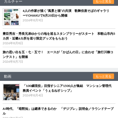
カルチャー
もっと見る
6人の作家が描く“風景と猫”の共演 歌舞伎座そばのギャラリ
ーYOHAKUで8月20日から開催
2026年8月9日
豊臣秀吉・秀長兄弟ゆかりの地を巡るスタンプラリーがスタート 和歌山市内5
カ所・近畿6カ所を巡り限定グッズをもらおう
2026年8月8日
旅の思い出を五・七・五で！ エースが「かばんの日」に合わせ「旅行川柳コ
ンテスト」を開催
2026年8月7日
動画
もっと見る
「100歳現役」目指すシニア1500人が集結 マンション管理代
務員イベント「うぇるねすシップ」
2026年8月4日
AI時代、「暗黙知」は継承できるのか 「デジブレ」説明会／ラウンドテーブ
ル