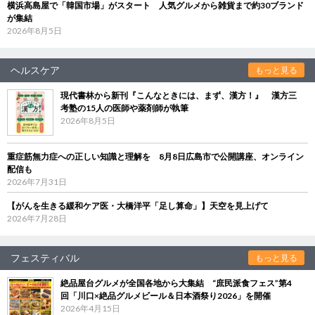
横浜高島屋で「韓国市場」がスタート 人気グルメから雑貨まで約30ブランド
が集結
2026年8月5日
ヘルスケア
もっと見る
現代書林から新刊『こんなときには、まず、漢方！』 漢方三
考塾の15人の医師や薬剤師が執筆
2026年8月5日
重症筋無力症への正しい知識と理解を 8月8日広島市で公開講座、オンライン
配信も
2026年7月31日
【がんを生きる緩和ケア医・大橋洋平「足し算命」】天空を見上げて
2026年7月28日
フェスティバル
もっと見る
絶品屋台グルメが全国各地から大集結 “庶民派食フェス”第4
回「川口×絶品グルメビール＆日本酒祭り2026」を開催
2026年4月15日