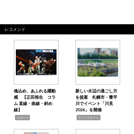
レコメンド
魂込め、あふれる躍動
新しい水辺の過ごし方
感 【正田裕生 コラ
を提案 札幌市・豊平
ム 直線・曲線・斜め
川でイベント「川見
線】
2026」を開催
,
,
スポーツ
ライフスタイル