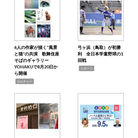
6人の作家が描く“風景
弓ヶ浜（鳥取）が初勝
と猫”の共演 歌舞伎座
利 全日本学童野球の1
そばのギャラリー
回戦
YOHAKUで8月20日か
,
スポーツ
ら開催
,
カルチャー