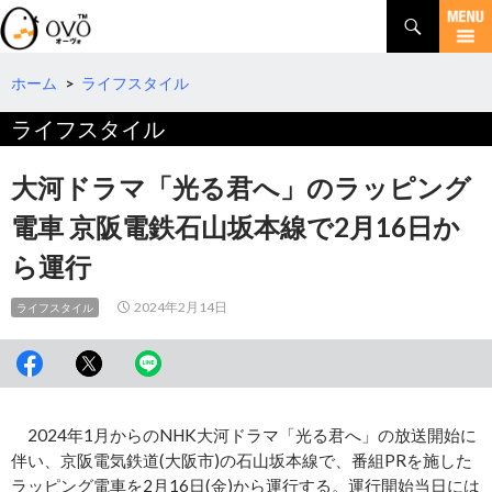
検
索
コ
ン
テ
ホーム
>
ライフスタイル
ン
ライフスタイル
ツ
へ
移
大河ドラマ「光る君へ」のラッピング
動
電車 京阪電鉄石山坂本線で2月16日か
ら運行
2024年2月14日
ライフスタイル
2024年1月からのNHK大河ドラマ「光る君へ」の放送開始に
伴い、京阪電気鉄道(大阪市)の石山坂本線で、番組PRを施した
ラッピング電車を2月16日(金)から運行する。運行開始当日には