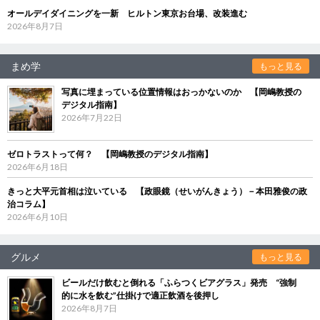
オールデイダイニングを一新 ヒルトン東京お台場、改装進む
2026年8月7日
まめ学
もっと見る
写真に埋まっている位置情報はおっかないのか 【岡嶋教授の
デジタル指南】
2026年7月22日
ゼロトラストって何？ 【岡嶋教授のデジタル指南】
2026年6月18日
きっと大平元首相は泣いている 【政眼鏡（せいがんきょう）－本田雅俊の政
治コラム】
2026年6月10日
グルメ
もっと見る
ビールだけ飲むと倒れる「ふらつくビアグラス」発売 “強制
的に水を飲む”仕掛けで適正飲酒を後押し
2026年8月7日