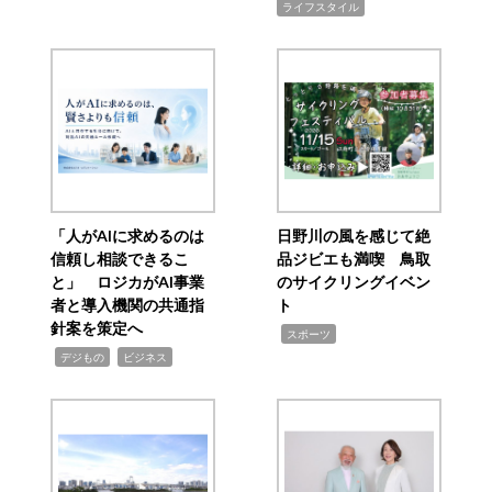
ライフスタイル
「人がAIに求めるのは
日野川の風を感じて絶
信頼し相談できるこ
品ジビエも満喫 鳥取
と」 ロジカがAI事業
のサイクリングイベン
者と導入機関の共通指
ト
針案を策定へ
,
スポーツ
,
,
デジもの
ビジネス