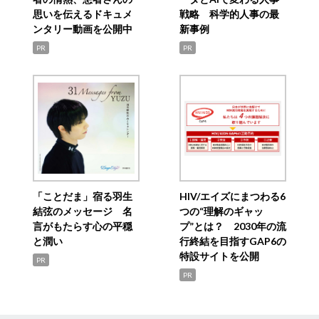
思いを伝えるドキュメ
戦略 科学的人事の最
ンタリー動画を公開中
新事例
PR
PR
「ことだま」宿る羽生
HIV/エイズにまつわる6
結弦のメッセージ 名
つの“理解のギャッ
言がもたらす心の平穏
プ”とは？ 2030年の流
と潤い
行終結を目指すGAP6の
特設サイトを公開
PR
PR