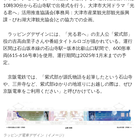
10時30分から石山寺駅で出発式を行う。大津市大河ドラマ「光
る君へ」活用推進協議会(事務局：大津市産業観光部観光振興
課・びわ湖大津観光協会)との協力での企画。
ラッピングデザインには、「光る君へ」の主人公「紫式部」
役の吉高由里子さんや番組タイトルロゴが描かれている。運行
区間は石山坂本線の石山寺駅―坂本比叡山口駅間で、600形車
両(615-616号車)を使用。運行期間は2025年1月末までの予
定。
京阪電鉄では、「紫式部が源氏物語を起筆したという石山寺
や、三井寺など、紫式部ゆかりの地巡りにお越しの際は、ぜひ
京阪電車をご利用ください」と呼びかけている。
ラッピング電車デザイン（イメージ）