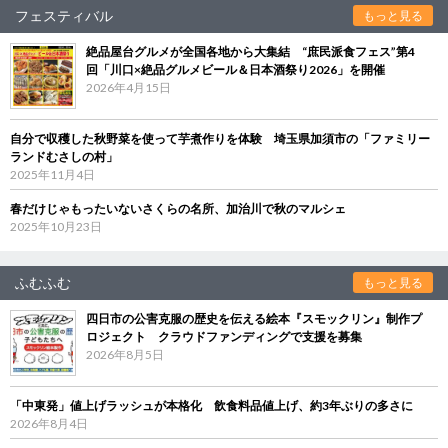
フェスティバル
もっと見る
絶品屋台グルメが全国各地から大集結 “庶民派食フェス”第4
回「川口×絶品グルメビール＆日本酒祭り2026」を開催
2026年4月15日
自分で収穫した秋野菜を使って芋煮作りを体験 埼玉県加須市の「ファミリー
ランドむさしの村」
2025年11月4日
春だけじゃもったいないさくらの名所、加治川で秋のマルシェ
2025年10月23日
ふむふむ
もっと見る
四日市の公害克服の歴史を伝える絵本『スモックリン』制作プ
ロジェクト クラウドファンディングで支援を募集
2026年8月5日
「中東発」値上げラッシュが本格化 飲食料品値上げ、約3年ぶりの多さに
2026年8月4日