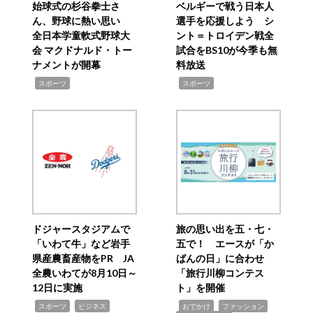
始球式の杉谷拳士さ
ベルギーで戦う日本人
ん、野球に熱い思い
選手を応援しよう シ
全日本学童軟式野球大
ント＝トロイデン戦全
会 マクドナルド・トー
試合をBS10が今季も無
ナメントが開幕
料放送
,
,
スポーツ
スポーツ
ドジャースタジアムで
旅の思い出を五・七・
「いわて牛」など岩手
五で！ エースが「か
県産農畜産物をPR JA
ばんの日」に合わせ
全農いわてが8月10日～
「旅行川柳コンテス
12日に実施
ト」を開催
,
,
,
,
,
スポーツ
ビジネス
おでかけ
ファッション