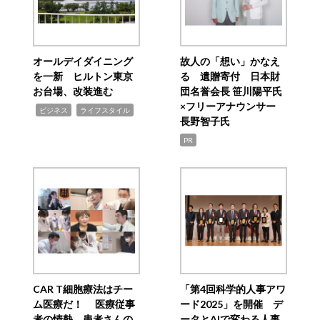
オールデイダイニング
故人の「想い」かなえ
を一新 ヒルトン東京
る 遺贈寄付 日本財
お台場、改装進む
団名誉会長 笹川陽平氏
×フリーアナウンサー
,
,
ビジネス
ライフスタイル
長野智子氏
PR
CAR T細胞療法はチー
「第4回科学的人事アワ
ム医療だ！ 医療従事
ード2025」を開催 デ
者の情熱、患者さんの
ータとAIで変わる人事