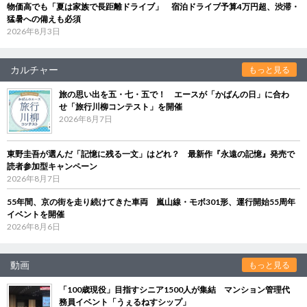
物価高でも「夏は家族で長距離ドライブ」 宿泊ドライブ予算4万円超、渋滞・
猛暑への備えも必須
2026年8月3日
カルチャー
もっと見る
旅の思い出を五・七・五で！ エースが「かばんの日」に合わ
せ「旅行川柳コンテスト」を開催
2026年8月7日
東野圭吾が選んだ「記憶に残る一文」はどれ？ 最新作『永遠の記憶』発売で
読者参加型キャンペーン
2026年8月7日
55年間、京の街を走り続けてきた車両 嵐山線・モボ301形、運行開始55周年
イベントを開催
2026年8月6日
動画
もっと見る
「100歳現役」目指すシニア1500人が集結 マンション管理代
務員イベント「うぇるねすシップ」