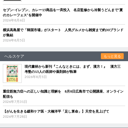
セブン‐イレブン、カレー15商品を一斉投入 名店監修から冷製うどんまで“夏
のカレーフェス”を開催中
2026年8月6日
横浜高島屋で「韓国市場」がスタート 人気グルメから雑貨まで約30ブランド
が集結
2026年8月5日
ヘルスケア
もっと見る
現代書林から新刊『こんなときには、まず、漢方！』 漢方三
考塾の15人の医師や薬剤師が執筆
2026年8月5日
重症筋無力症への正しい知識と理解を 8月8日広島市で公開講座、オンライン
配信も
2026年7月31日
【がんを生きる緩和ケア医・大橋洋平「足し算命」】天空を見上げて
2026年7月28日