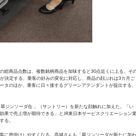
の総商品点数は、複数銘柄商品を加味すると30点近くに上る。そ
署が決定する。乗客の好みの変化に対応し、商品の顔ぶれは3カ月ご
ータのほか、乗客に日々接するグリーンアテンダントが提出する
翠ジンソーダ缶 」（サントリー）を新たな顔触れに加えた。「い
効果で売上増が期待できる」とJR東日本サービスクリエーション
する。
客に声掛けしやすくなる。髙城さんも「翠ジンソーダが新たに加