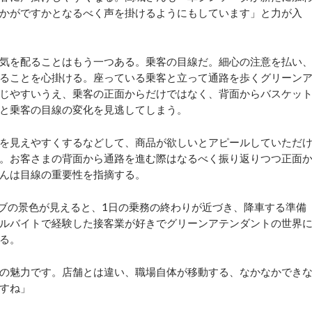
かがですかとなるべく声を掛けるようにもしています」と力が入
気を配ることはもう一つある。乗客の目線だ。細心の注意を払い
ることを心掛ける。座っている乗客と立って通路を歩くグリーン
じやすいうえ、乗客の正面からだけではなく、背面からバスケッ
と乗客の目線の変化を見逃してしまう。
を見えやすくするなどして、商品が欲しいとアピールしていただ
。お客さまの背面から通路を進む際はなるべく振り返りつつ正面
んは目線の重要性を指摘する。
ブの景色が見えると、1日の乗務の終わりが近づき、降車する準備
ルバイトで経験した接客業が好きでグリーンアテンダントの世界
る。
の魅力です。店舗とは違い、職場自体が移動する、なかなかでき
すね」