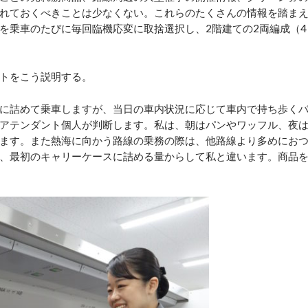
れておくべきことは少なくない。これらのたくさんの情報を踏ま
を乗車のたびに毎回臨機応変に取捨選択し、2階建ての2両編成（4
トをこう説明する。
に詰めて乗車しますが、当日の車内状況に応じて車内で持ち歩く
アテンダント個人が判断します。私は、朝はパンやワッフル、夜
ます。また熱海に向かう路線の乗務の際は、他路線より多めにお
、最初のキャリーケースに詰める量からして私と違います。商品