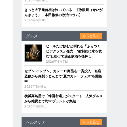
2026年6月18日
え
きっと大平元首相は泣いている 【政眼鏡（せいが
んきょう）－本田雅俊の政治コラム】
2026年6月10日
グルメ
もっと見る
バ
ビールだけ飲むと倒れる「ふらつく
は
ビアグラス」発売 “強制的に水を飲
む”仕掛けで適正飲酒を後押し
つ
2026年8月7日
を
セブン‐イレブン、カレー15商品を一斉投入 名店
監修から冷製うどんまで“夏のカレーフェス”を開催
中
2026年8月6日
横浜高島屋で「韓国市場」がスタート 人気グルメ
から雑貨まで約30ブランドが集結
2026年8月5日
ヘルスケア
もっと見る