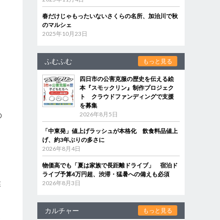
春だけじゃもったいないさくらの名所、加治川で秋
のマルシェ
2025年10月23日
ふむふむ
もっと見る
四日市の公害克服の歴史を伝える絵
本『スモックリン』制作プロジェク
ト クラウドファンディングで支援
を募集
2026年8月5日
の
「中東発」値上げラッシュが本格化 飲食料品値上
、
げ、約3年ぶりの多さに
2026年8月4日
物価高でも「夏は家族で長距離ドライブ」 宿泊ド
ライブ予算4万円超、渋滞・猛暑への備えも必須
業
2026年8月3日
カルチャー
もっと見る
わ