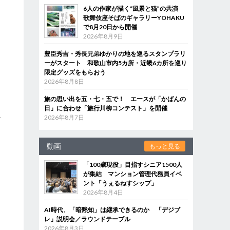
6人の作家が描く“風景と猫”の共演
歌舞伎座そばのギャラリーYOHAKU
で8月20日から開催
2026年8月9日
、
豊臣秀吉・秀長兄弟ゆかりの地を巡るスタンプラリ
ア
ーがスタート 和歌山市内5カ所・近畿6カ所を巡り
ト
限定グッズをもらおう
2026年8月8日
旅の思い出を五・七・五で！ エースが「かばんの
け
日」に合わせ「旅行川柳コンテスト」を開催
か
2026年8月7日
動画
もっと見る
に
「100歳現役」目指すシニア1500人
が集結 マンション管理代務員イベ
ント「うぇるねすシップ」
2026年8月4日
な
AI時代、「暗黙知」は継承できるのか 「デジブ
レ」説明会／ラウンドテーブル
2026年8月3日