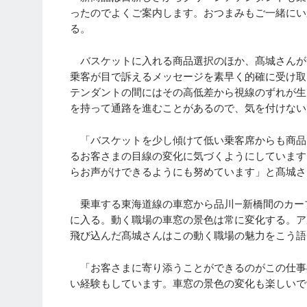
ったのでよくご案内します。おつまみもご一緒にい
る。
バスケットに入れる商品選択のほか、髙城さんが
乗客が目で訴えるメッセージを素早く的確に受け取
テンダントの間にはその高低差から視線のずれが生
を持って通路を進むことがあるので、気を付けない
「バスケットを少し傾けて低い乗客席からも商品
るお客さまの目線の変化に気づくようにしています
らお声がけできるようにも努めています」と髙城さ
乗車する東海道線の車窓から品川―新橋間のカー
に入る。動く職場の車窓の景色は常に変化する。ア
飛び込んだ髙城さんはこの動く職場の魅力をこう語
「お客さまに寄り添うことができるのがこの仕事
い経験もしています。車窓の景色の変化も楽しいで