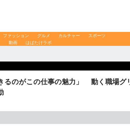
ファッション
グルメ
カルチャー
スポーツ
ス
動画
はばたけラボ
きるのがこの仕事の魅力」 動く職場グ
動