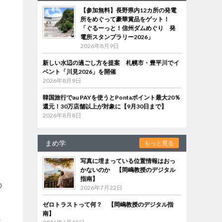
【参加無料】長野県内12カ所の発電
所をめぐって豪華賞品をゲット！
「ぐるーっと！信州ダムめぐり 発
電所スタンプラリー2026」
2026年8月9日
新しい水辺の過ごし方を提案 札幌市・豊平川でイ
ベント「川見2026」を開催
2026年8月9日
韓国旅行でau PAYを使うとPontaポイント最大20％
還元！30万店舗以上が対象に【9月30日まで】
2026年8月8日
まめ学
もっと見る
写真に埋まっている位置情報はおっ
かないのか 【岡嶋教授のデジタル
指南】
の
2026年7月22日
ゼロトラストって何？ 【岡嶋教授のデジタル指
南】
の