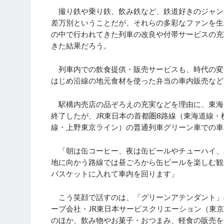
撮り鉄や乗り鉄、飲み鉄など、鉄道好きのジャン
差万別ということだが、それらの多彩なファンを生
の中で行われてきた列車の改良や付帯サービスの充
きた結果だろう。
列車内での飲食提供・販売サービスも、時代の変
はじめ沿線の地元食材を使った弁当の車内販売など
駅構内売店の品ぞろえの充実などを理由に、東海
終了したが、JR東日本の首都圏8路線（東海道線
線・上野東京ライン）の普通列車グリーン車での車
「朝は缶コーヒー、夜は缶ビールやチューハイ、
地に向かう路線では昼ごろから缶ビールを楽しむ観
バスケットに入れて車内を回ります」
こう笑顔で話すのは、「グリーンアテンダント」の
ープ会社・JR東日本サービスクリエーション（東
のほか、飲み物やお菓子・おつまみ、軽食の販売を