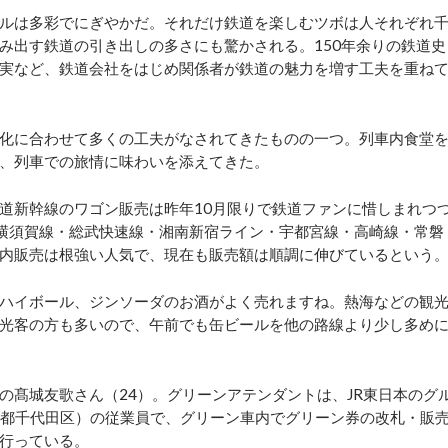
ルは多彩でにぎやかだ。それだけ鉄道を楽しむツボは人それぞれ
み出す鉄道の引き出しの多さにも驚かされる。150年余りの鉄道史
実など、鉄道会社をはじめ関係者が鉄道の魅力を増す工夫を重ね
化に合わせて多くの工夫がなされてきたものの一つ。列車内食堂
、列車での旅情に味わいを添えてきた。
道新幹線のワゴン販売は昨年10月限りで鉄道ファンに惜しまれつ
・横須賀線・総武快速線・湘南新宿ライン・宇都宮線・高崎線・常磐
内販売は根強い人気で、現在も販売額は順調に伸びているという
ハイボール、ジンソーダのお酒がよく売れますね。熱海などの観
光客の方も多いので、午前でも缶ビールを他の路線より少し多め
髙城友歌さん（24）。グリーンアテンダントは、JR東日本のグ
京都千代田区）の従業員で、グリーン車内でグリーン券の改札・販
行っている。