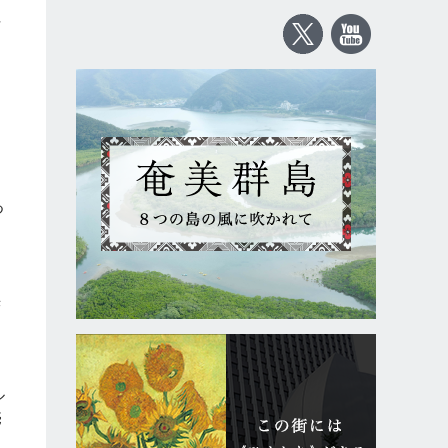
千
て
を
つ
。
光
に
ル
売