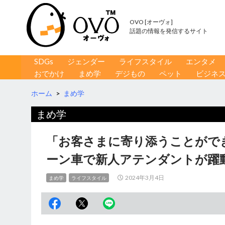
OVO [オーヴォ]
話題の情報を発信するサイト
コンテンツへ移動
検
SDGs
ジェンダー
ライフスタイル
エンタメ
索
おでかけ
まめ学
デジもの
ペット
ビジネ
ホーム
>
まめ学
まめ学
「お客さまに寄り添うことがで
ーン車で新人アテンダントが躍
2024年3月4日
まめ学
ライフスタイル