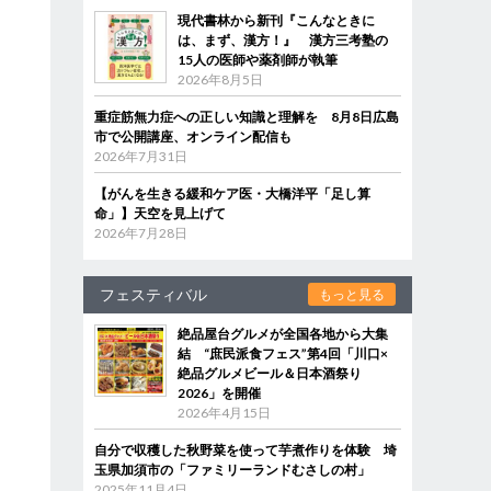
現代書林から新刊『こんなときに
は、まず、漢方！』 漢方三考塾の
15人の医師や薬剤師が執筆
2026年8月5日
重症筋無力症への正しい知識と理解を 8月8日広島
市で公開講座、オンライン配信も
2026年7月31日
【がんを生きる緩和ケア医・大橋洋平「足し算
命」】天空を見上げて
2026年7月28日
フェスティバル
もっと見る
絶品屋台グルメが全国各地から大集
結 “庶民派食フェス”第4回「川口×
絶品グルメビール＆日本酒祭り
2026」を開催
2026年4月15日
自分で収穫した秋野菜を使って芋煮作りを体験 埼
玉県加須市の「ファミリーランドむさしの村」
2025年11月4日