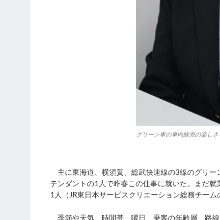
グリーン車の車内販売の楽しさ
主に東海道、横須賀、総武快速線の3線のグリー
テンダントの1人で昨春この仕事に就いた。まだ就
1人（JR東日本サービスクリエーション総務チー
季節や天気、時間帯、曜日、乗客の年齢層、路線