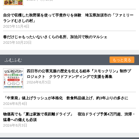
自分で収穫した秋野菜を使って芋煮作りを体験 埼玉県加須市の「ファミリー
ランドむさしの村」
2025年11月4日
春だけじゃもったいないさくらの名所、加治川で秋のマルシェ
2025年10月23日
ふむふむ
もっと見る
四日市の公害克服の歴史を伝える絵本『スモックリン』制作プ
ロジェクト クラウドファンディングで支援を募集
2026年8月5日
「中東発」値上げラッシュが本格化 飲食料品値上げ、約3年ぶりの多さに
2026年8月4日
物価高でも「夏は家族で長距離ドライブ」 宿泊ドライブ予算4万円超、渋滞・
猛暑への備えも必須
2026年8月3日