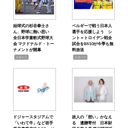
始球式の杉谷拳士さ
ベルギーで戦う日本人
ん、野球に熱い思い
選手を応援しよう シ
全日本学童軟式野球大
ント＝トロイデン戦全
会 マクドナルド・トー
試合をBS10が今季も無
ナメントが開幕
料放送
,
,
スポーツ
スポーツ
ドジャースタジアムで
故人の「想い」かなえ
「いわて牛」など岩手
る 遺贈寄付 日本財