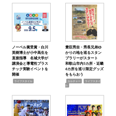
ノーベル賞受賞・白川
豊臣秀吉・秀長兄弟ゆ
英樹博士が小中高生を
かりの地を巡るスタン
直接指導 名城大学が
プラリーがスタート
講演会と導電性プラス
和歌山市内5カ所・近畿
チック実験イベントを
6カ所を巡り限定グッズ
開催
をもらおう
,
,
,
ライフスタイル
カルチャー
ライフスタイ
ル