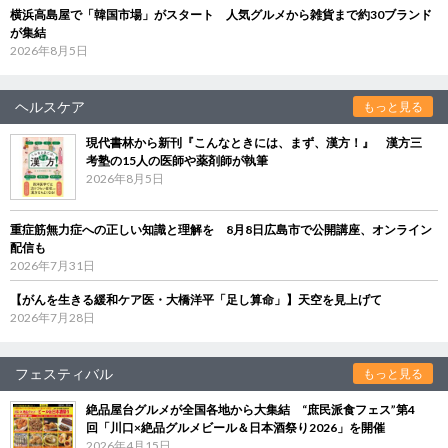
横浜高島屋で「韓国市場」がスタート 人気グルメから雑貨まで約30ブランド
が集結
2026年8月5日
ヘルスケア
もっと見る
現代書林から新刊『こんなときには、まず、漢方！』 漢方三
考塾の15人の医師や薬剤師が執筆
2026年8月5日
重症筋無力症への正しい知識と理解を 8月8日広島市で公開講座、オンライン
配信も
2026年7月31日
【がんを生きる緩和ケア医・大橋洋平「足し算命」】天空を見上げて
2026年7月28日
フェスティバル
もっと見る
絶品屋台グルメが全国各地から大集結 “庶民派食フェス”第4
回「川口×絶品グルメビール＆日本酒祭り2026」を開催
2026年4月15日