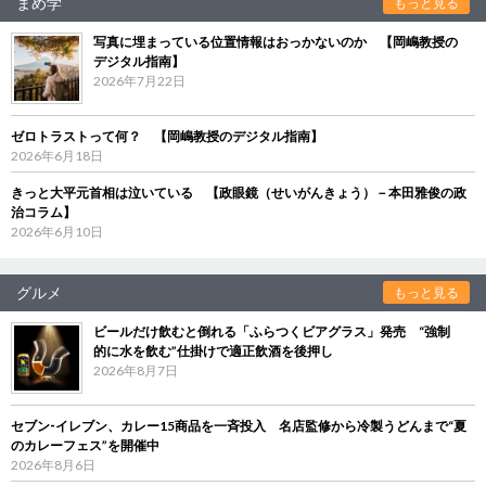
まめ学
もっと見る
写真に埋まっている位置情報はおっかないのか 【岡嶋教授の
デジタル指南】
2026年7月22日
ゼロトラストって何？ 【岡嶋教授のデジタル指南】
2026年6月18日
きっと大平元首相は泣いている 【政眼鏡（せいがんきょう）－本田雅俊の政
治コラム】
2026年6月10日
グルメ
もっと見る
ビールだけ飲むと倒れる「ふらつくビアグラス」発売 “強制
的に水を飲む”仕掛けで適正飲酒を後押し
2026年8月7日
セブン‐イレブン、カレー15商品を一斉投入 名店監修から冷製うどんまで“夏
のカレーフェス”を開催中
2026年8月6日