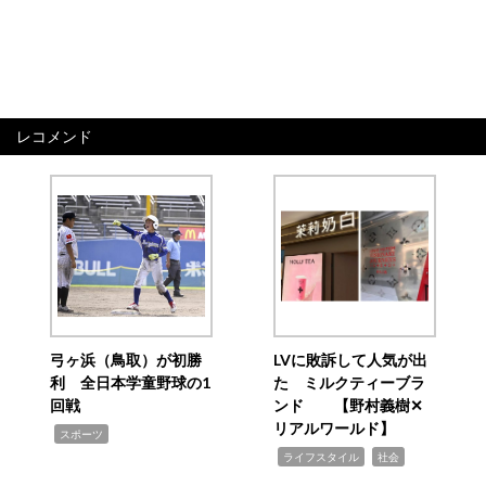
レコメンド
弓ヶ浜（鳥取）が初勝
LVに敗訴して人気が出
利 全日本学童野球の1
た ミルクティーブラ
回戦
ンド 【野村義樹✕
リアルワールド】
,
スポーツ
,
,
ライフスタイル
社会