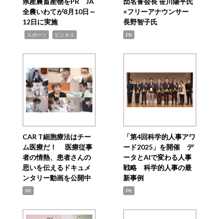
県産農畜産物をPR JA
団名誉会長 笹川陽平氏
全農いわてが8月10日～
×フリーアナウンサー
12日に実施
長野智子氏
,
,
スポーツ
ビジネス
PR
CAR T細胞療法はチー
「第4回科学的人事アワ
ム医療だ！ 医療従事
ード2025」を開催 デ
者の情熱、患者さんの
ータとAIで変わる人事
思いを伝えるドキュメ
戦略 科学的人事の最
ンタリー動画を公開中
新事例
PR
PR