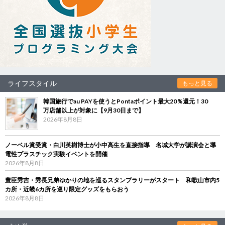
ライフスタイル
もっと見る
韓国旅行でau PAYを使うとPontaポイント最大20％還元！30
万店舗以上が対象に【9月30日まで】
2026年8月8日
ノーベル賞受賞・白川英樹博士が小中高生を直接指導 名城大学が講演会と導
電性プラスチック実験イベントを開催
2026年8月8日
豊臣秀吉・秀長兄弟ゆかりの地を巡るスタンプラリーがスタート 和歌山市内5
カ所・近畿6カ所を巡り限定グッズをもらおう
2026年8月8日