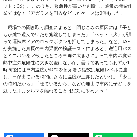
ット：36）。このうち、緊急性が高いと判断し、通常の開錠作
業ではなくドアガラスを割るなどしたケースは3件あった。
現場での聞き取り調査によると、閉じこみの原因には「子ど
もが鍵で遊んでいたら施錠してしまった」「ペット（犬）が誤
って運転席ドアのロックボタンを押してしまった」など。JAF
が実施した真夏の車内温度の検証テストによると、送迎用バス
とミニバンを比較したところ車両の大きさによって車内温度や
熱中症の危険性に大きな差はないが、曇りであってもわずか1
時間後には車内温度が40℃を超え暑さ指数は危険レベルに達
し、日が出ている時間はさらに温度が上昇したという。「少し
の時間だから」「寝ているから」などの理由で車内に子どもを
残したままクルマを離れることは絶対にやめよう！