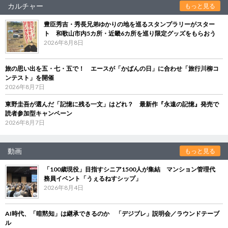
カルチャー
もっと見る
豊臣秀吉・秀長兄弟ゆかりの地を巡るスタンプラリーがスター
ト 和歌山市内5カ所・近畿6カ所を巡り限定グッズをもらおう
2026年8月8日
旅の思い出を五・七・五で！ エースが「かばんの日」に合わせ「旅行川柳コ
ンテスト」を開催
2026年8月7日
東野圭吾が選んだ「記憶に残る一文」はどれ？ 最新作『永遠の記憶』発売で
読者参加型キャンペーン
2026年8月7日
動画
もっと見る
「100歳現役」目指すシニア1500人が集結 マンション管理代
務員イベント「うぇるねすシップ」
2026年8月4日
AI時代、「暗黙知」は継承できるのか 「デジブレ」説明会／ラウンドテーブ
ル