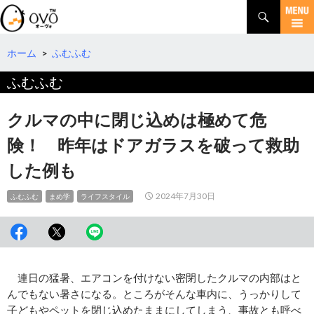
検
索
コ
ン
テ
ホーム
>
ふむふむ
ン
ふむふむ
ツ
へ
移
クルマの中に閉じ込めは極めて危
動
険！ 昨年はドアガラスを破って救助
した例も
2024年7月30日
ふむふむ
まめ学
ライフスタイル
連日の猛暑、エアコンを付けない密閉したクルマの内部はと
んでもない暑さになる。ところがそんな車内に、うっかりして
子どもやペットを閉じ込めたままにしてしまう、事故とも呼べ