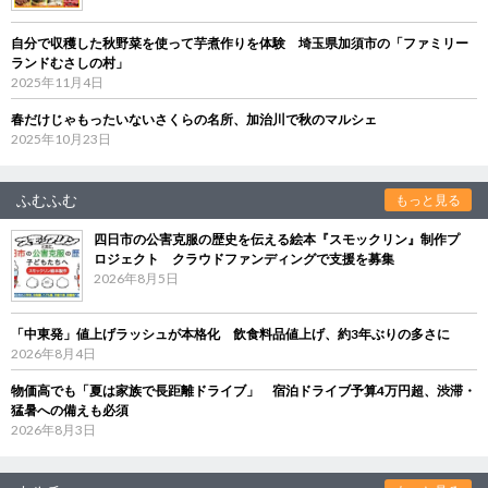
自分で収穫した秋野菜を使って芋煮作りを体験 埼玉県加須市の「ファミリー
ランドむさしの村」
2025年11月4日
春だけじゃもったいないさくらの名所、加治川で秋のマルシェ
2025年10月23日
ふむふむ
もっと見る
四日市の公害克服の歴史を伝える絵本『スモックリン』制作プ
ロジェクト クラウドファンディングで支援を募集
2026年8月5日
「中東発」値上げラッシュが本格化 飲食料品値上げ、約3年ぶりの多さに
2026年8月4日
物価高でも「夏は家族で長距離ドライブ」 宿泊ドライブ予算4万円超、渋滞・
猛暑への備えも必須
2026年8月3日