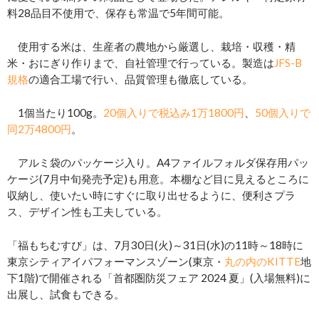
料28品目不使用で、保存も常温で5年間可能。
使用する米は、生産者の農地から厳選し、栽培・収穫・精
米・おにぎり作りまで、自社管理で行っている。製造は
JFS-B
規格
の適合工場で行い、品質管理も徹底している。
1個当たり100g。
20個入りで税込み1万1800円
、
50個入りで
同2万4800円
。
アルミ袋のパッケージ入り。A4ファイルフォルダ保存用パッ
ケージ(7月中旬発売予定)も用意。本棚など目に見えるところに
収納し、使いたい時にすぐに取り出せるように、便利さプラ
ス、デザイン性も工夫している。
「福もちむすび」は、7月30日(火)～31日(水)の11時～18時に
東京シティアイパフォーマンスゾーン(東京・
丸の内のKITTE
地
下1階)で開催される「首都圏防災フェア 2024 夏」(入場無料)に
出展し、試食もできる。