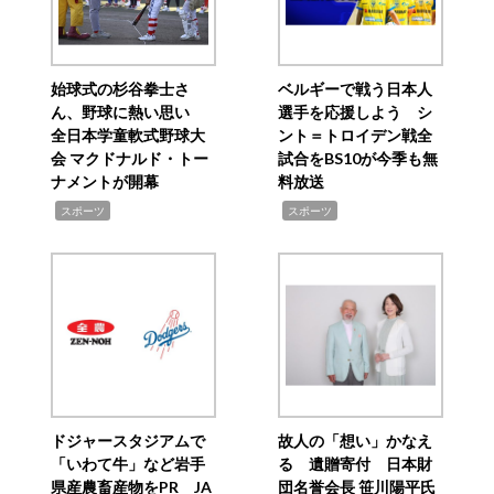
始球式の杉谷拳士さ
ベルギーで戦う日本人
ん、野球に熱い思い
選手を応援しよう シ
全日本学童軟式野球大
ント＝トロイデン戦全
会 マクドナルド・トー
試合をBS10が今季も無
ナメントが開幕
料放送
,
,
スポーツ
スポーツ
ドジャースタジアムで
故人の「想い」かなえ
「いわて牛」など岩手
る 遺贈寄付 日本財
県産農畜産物をPR JA
団名誉会長 笹川陽平氏