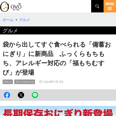
検
索
コ
ン
テ
ホーム
>
グルメ
ン
グルメ
ツ
へ
移
袋から出してすぐ食べられる「備蓄お
動
にぎり」に新商品 ふっくらもちも
ち、アレルギー対応の「福もちむす
び」が登場
2024年7月1日
グルメ
ライフスタイル