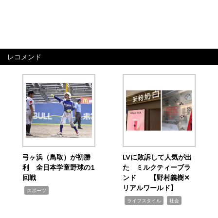
レコメンド
弓ヶ浜（鳥取）が初勝
LVに敗訴して人気が出
利 全日本学童野球の1
た ミルクティーブラ
回戦
ンド 【野村義樹✕
リアルワールド】
,
スポーツ
,
,
ライフスタイル
社会