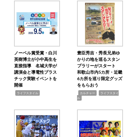
ノーベル賞受賞・白川
豊臣秀吉・秀長兄弟ゆ
英樹博士が小中高生を
かりの地を巡るスタン
直接指導 名城大学が
プラリーがスタート
講演会と導電性プラス
和歌山市内5カ所・近畿
チック実験イベントを
6カ所を巡り限定グッズ
開催
をもらおう
,
,
,
ライフスタイル
カルチャー
ライフスタイ
ル