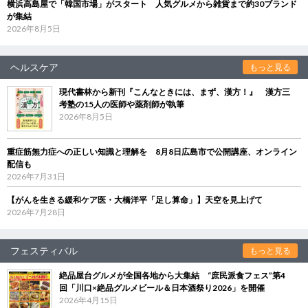
横浜高島屋で「韓国市場」がスタート 人気グルメから雑貨まで約30ブランド
が集結
2026年8月5日
ヘルスケア
もっと見る
現代書林から新刊『こんなときには、まず、漢方！』 漢方三
考塾の15人の医師や薬剤師が執筆
2026年8月5日
重症筋無力症への正しい知識と理解を 8月8日広島市で公開講座、オンライン
配信も
2026年7月31日
【がんを生きる緩和ケア医・大橋洋平「足し算命」】天空を見上げて
2026年7月28日
フェスティバル
もっと見る
絶品屋台グルメが全国各地から大集結 “庶民派食フェス”第4
回「川口×絶品グルメビール＆日本酒祭り2026」を開催
2026年4月15日