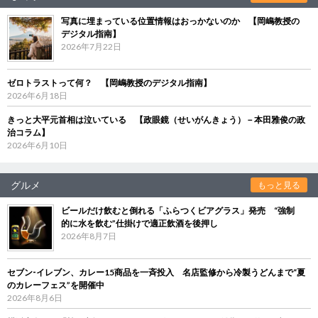
写真に埋まっている位置情報はおっかないのか 【岡嶋教授の
デジタル指南】
2026年7月22日
ゼロトラストって何？ 【岡嶋教授のデジタル指南】
2026年6月18日
きっと大平元首相は泣いている 【政眼鏡（せいがんきょう）－本田雅俊の政
治コラム】
2026年6月10日
グルメ
もっと見る
ビールだけ飲むと倒れる「ふらつくビアグラス」発売 “強制
的に水を飲む”仕掛けで適正飲酒を後押し
2026年8月7日
セブン‐イレブン、カレー15商品を一斉投入 名店監修から冷製うどんまで“夏
のカレーフェス”を開催中
2026年8月6日