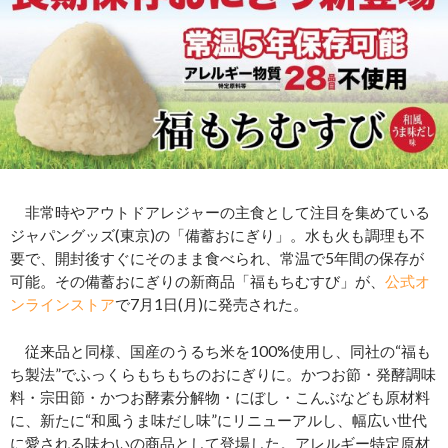
非常時やアウトドアレジャーの主食として注目を集めている
ジャパングッズ(東京)の「備蓄おにぎり」。水も火も調理も不
要で、開封後すぐにそのまま食べられ、常温で5年間の保存が
可能。その備蓄おにぎりの新商品「福もちむすび」が、
公式オ
ンラインストア
で7月1日(月)に発売された。
従来品と同様、国産のうるち米を100%使用し、同社の“福も
ち製法”でふっくらもちもちのおにぎりに。かつお節・発酵調味
料・宗田節・かつお酵素分解物・にぼし・こんぶなども原材料
に、新たに“和風うま味だし味”にリニューアルし、幅広い世代
に愛される味わいの商品として登場した。アレルギー特定原材