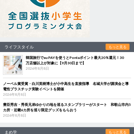
ライフスタイル
もっと見る
韓国旅行でau PAYを使うとPontaポイント最大20％還元！30
万店舗以上が対象に【9月30日まで】
2026年8月8日
ノーベル賞受賞・白川英樹博士が小中高生を直接指導 名城大学が講演会と導
電性プラスチック実験イベントを開催
2026年8月8日
豊臣秀吉・秀長兄弟ゆかりの地を巡るスタンプラリーがスタート 和歌山市内5
カ所・近畿6カ所を巡り限定グッズをもらおう
2026年8月8日
まめ学
もっと見る