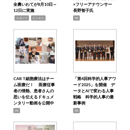
全農いわてが8月10日～
×フリーアナウンサー
12日に実施
長野智子氏
,
,
スポーツ
ビジネス
PR
CAR T細胞療法はチー
「第4回科学的人事アワ
ム医療だ！ 医療従事
ード2025」を開催 デ
者の情熱、患者さんの
ータとAIで変わる人事
思いを伝えるドキュメ
戦略 科学的人事の最
ンタリー動画を公開中
新事例
PR
PR