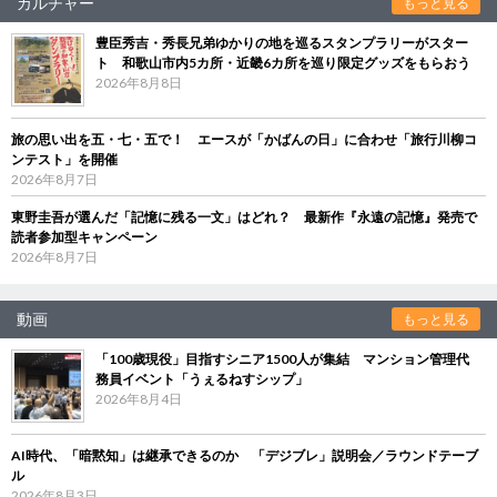
カルチャー
もっと見る
豊臣秀吉・秀長兄弟ゆかりの地を巡るスタンプラリーがスター
ト 和歌山市内5カ所・近畿6カ所を巡り限定グッズをもらおう
2026年8月8日
旅の思い出を五・七・五で！ エースが「かばんの日」に合わせ「旅行川柳コ
ンテスト」を開催
2026年8月7日
東野圭吾が選んだ「記憶に残る一文」はどれ？ 最新作『永遠の記憶』発売で
読者参加型キャンペーン
2026年8月7日
動画
もっと見る
「100歳現役」目指すシニア1500人が集結 マンション管理代
務員イベント「うぇるねすシップ」
2026年8月4日
AI時代、「暗黙知」は継承できるのか 「デジブレ」説明会／ラウンドテーブ
ル
2026年8月3日