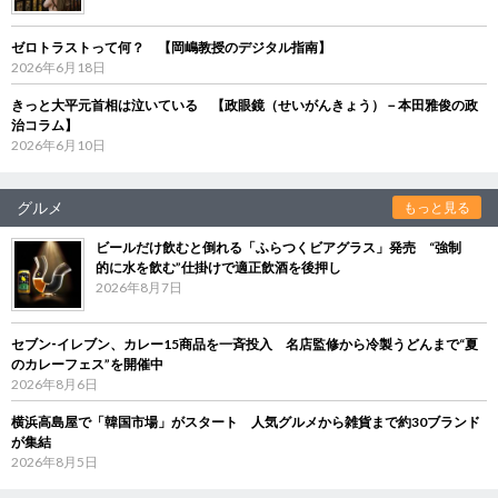
ゼロトラストって何？ 【岡嶋教授のデジタル指南】
2026年6月18日
きっと大平元首相は泣いている 【政眼鏡（せいがんきょう）－本田雅俊の政
治コラム】
2026年6月10日
グルメ
もっと見る
ビールだけ飲むと倒れる「ふらつくビアグラス」発売 “強制
的に水を飲む”仕掛けで適正飲酒を後押し
2026年8月7日
セブン‐イレブン、カレー15商品を一斉投入 名店監修から冷製うどんまで“夏
のカレーフェス”を開催中
2026年8月6日
横浜高島屋で「韓国市場」がスタート 人気グルメから雑貨まで約30ブランド
が集結
2026年8月5日