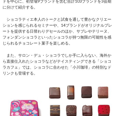
ドを中⼼に、初登場9ブランドを含む合計103ブランドを3会期
に分けて紹介する。
ショコラティエ本⼈のトークと試⾷を通して豊かなクリエー
ションを感じられるセミナーや、14ブランドがオリジナルプレ
ートを提供する⽇替わりデセールのほか、サブレやテリーヌ、
フォンダンショコラといったショコラが持つ無限の可能性を感
じられるチョコレート菓⼦を楽しめる。
また、サロン・デュ・ショコラでしか⼿に⼊らない、海外か
ら直接仕⼊れたショコラなどがテイスティングできる「ショコ
ラカフェ」では、ショコラに合わせた「⼩川珈琲」の特別なド
リンクも登場する。