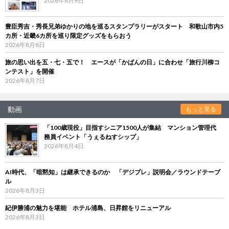
2026年8月9日
豊臣秀吉・秀長兄弟ゆかりの地を巡るスタンプラリーがスタート 和歌山市内5
カ所・近畿6カ所を巡り限定グッズをもらおう
2026年8月8日
旅の思い出を五・七・五で！ エースが「かばんの日」に合わせ「旅行川柳コ
ンテスト」を開催
2026年8月7日
動画
もっと見る
「100歳現役」目指すシニア1500人が集結 マンション管理代
務員イベント「うぇるねすシップ」
2026年8月4日
AI時代、「暗黙知」は継承できるのか 「デジブレ」説明会／ラウンドテーブ
ル
2026年8月3日
紀伊勝浦の魅力を堪能 ホテル浦島、日昇館をリニューアル
2026年8月3日