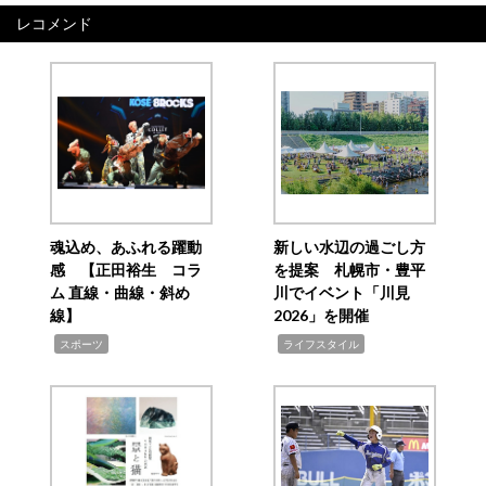
レコメンド
魂込め、あふれる躍動
新しい水辺の過ごし方
感 【正田裕生 コラ
を提案 札幌市・豊平
ム 直線・曲線・斜め
川でイベント「川見
線】
2026」を開催
,
,
スポーツ
ライフスタイル