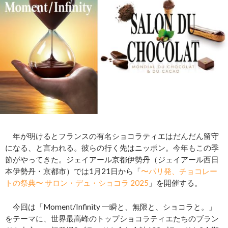
年が明けるとフランスの有名ショコラティエはだんだん留守
になる、と言われる。彼らの行く先はニッポン。今年もこの季
節がやってきた。ジェイアール京都伊勢丹（ジェイアール西日
本伊勢丹・京都市）では1月21日から「
〜パリ発、チョコレー
トの祭典〜 サロン・デュ・ショコラ 2025
」を開催する。
今回は「Moment/Infinity ⼀瞬と、無限と、ショコラと。」
をテーマに、世界最⾼峰のトップショコラティエたちのブラン