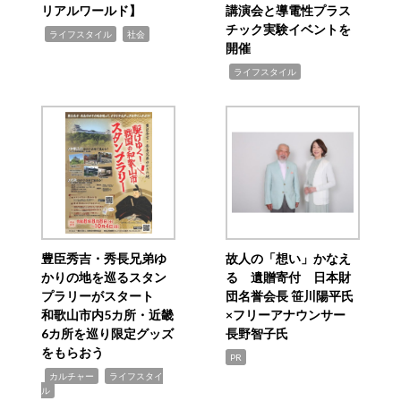
リアルワールド】
講演会と導電性プラス
チック実験イベントを
,
,
ライフスタイル
社会
開催
,
ライフスタイル
豊臣秀吉・秀長兄弟ゆ
故人の「想い」かなえ
かりの地を巡るスタン
る 遺贈寄付 日本財
プラリーがスタート
団名誉会長 笹川陽平氏
和歌山市内5カ所・近畿
×フリーアナウンサー
6カ所を巡り限定グッズ
長野智子氏
をもらおう
PR
,
,
カルチャー
ライフスタイ
ル