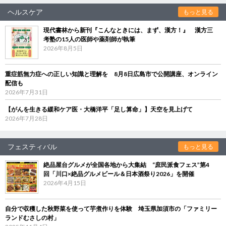
ヘルスケア
もっと見る
現代書林から新刊『こんなときには、まず、漢方！』 漢方三
考塾の15人の医師や薬剤師が執筆
2026年8月5日
重症筋無力症への正しい知識と理解を 8月8日広島市で公開講座、オンライン
配信も
2026年7月31日
【がんを生きる緩和ケア医・大橋洋平「足し算命」】天空を見上げて
2026年7月28日
フェスティバル
もっと見る
絶品屋台グルメが全国各地から大集結 “庶民派食フェス”第4
回「川口×絶品グルメビール＆日本酒祭り2026」を開催
2026年4月15日
自分で収穫した秋野菜を使って芋煮作りを体験 埼玉県加須市の「ファミリー
ランドむさしの村」