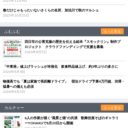
2025年11月4日
春だけじゃもったいないさくらの名所、加治川で秋のマルシェ
2025年10月23日
ふむふむ
もっと見る
四日市の公害克服の歴史を伝える絵本『スモックリン』制作プ
ロジェクト クラウドファンディングで支援を募集
2026年8月5日
「中東発」値上げラッシュが本格化 飲食料品値上げ、約3年ぶりの多さに
2026年8月4日
物価高でも「夏は家族で長距離ドライブ」 宿泊ドライブ予算4万円超、渋滞・
猛暑への備えも必須
2026年8月3日
カルチャー
もっと見る
6人の作家が描く“風景と猫”の共演 歌舞伎座そばのギャラリ
ーYOHAKUで8月20日から開催