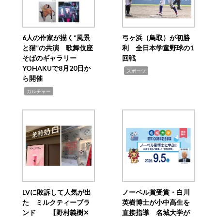
6人の作家が描く“風景
弓ヶ浜（鳥取）が初勝
と猫”の共演 歌舞伎座
利 全日本学童野球の1
そばのギャラリー
回戦
YOHAKUで8月20日か
,
スポーツ
ら開催
,
カルチャー
LVに敗訴して人気が出
ノーベル賞受賞・白川
た ミルクティーブラ
英樹博士が小中高生を
ンド 【野村義樹✕
直接指導 名城大学が