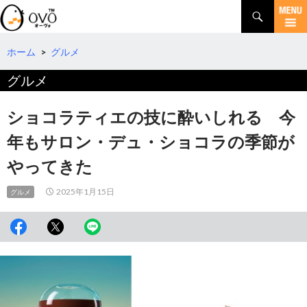
検
索
コ
ン
テ
ホーム
>
グルメ
ン
グルメ
ツ
へ
移
ショコラティエの技に酔いしれる 今
動
年もサロン・デュ・ショコラの季節が
やってきた
2025年1月15日
グルメ