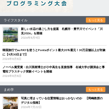
ライフスタイル
もっと見る
新しい水辺の過ごし方を提案 札幌市・豊平川でイベント「川
見2026」を開催
2026年8月9日
韓国旅行でau PAYを使うとPontaポイント最大20％還元！30万店舗以上が対象
に【9月30日まで】
2026年8月8日
ノーベル賞受賞・白川英樹博士が小中高生を直接指導 名城大学が講演会と導
電性プラスチック実験イベントを開催
2026年8月8日
まめ学
もっと見る
写真に埋まっている位置情報はおっかないのか 【岡嶋教授の
デジタル指南】
2026年7月22日