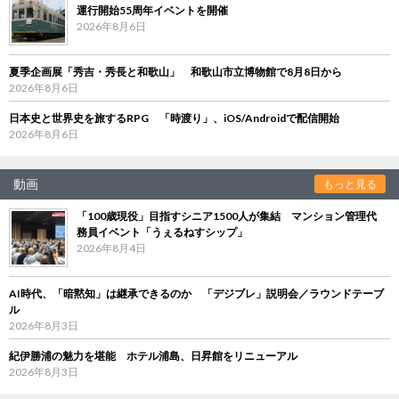
運行開始55周年イベントを開催
2026年8月6日
夏季企画展「秀吉・秀長と和歌山」 和歌山市立博物館で8月8日から
2026年8月6日
日本史と世界史を旅するRPG 「時渡り」、iOS/Androidで配信開始
2026年8月6日
動画
もっと見る
「100歳現役」目指すシニア1500人が集結 マンション管理代
務員イベント「うぇるねすシップ」
2026年8月4日
AI時代、「暗黙知」は継承できるのか 「デジブレ」説明会／ラウンドテーブ
ル
2026年8月3日
紀伊勝浦の魅力を堪能 ホテル浦島、日昇館をリニューアル
2026年8月3日