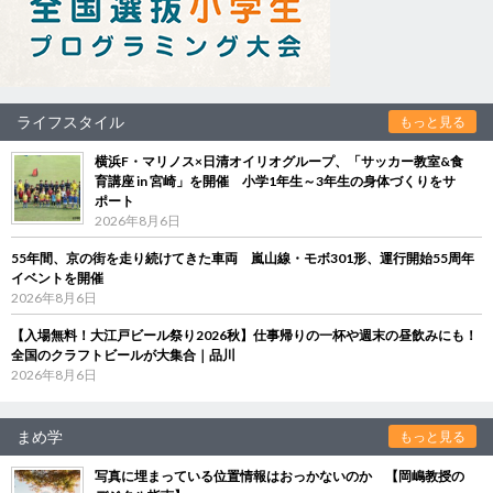
ライフスタイル
もっと見る
横浜F・マリノス×日清オイリオグループ、「サッカー教室&食
育講座 in 宮崎」を開催 小学1年生～3年生の身体づくりをサ
ポート
2026年8月6日
55年間、京の街を走り続けてきた車両 嵐山線・モボ301形、運行開始55周年
イベントを開催
2026年8月6日
【入場無料！大江戸ビール祭り2026秋】仕事帰りの一杯や週末の昼飲みにも！
全国のクラフトビールが大集合｜品川
2026年8月6日
まめ学
もっと見る
写真に埋まっている位置情報はおっかないのか 【岡嶋教授の