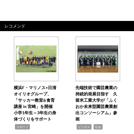
レコメンド
横浜F・マリノス×日清
先端技術で園芸農業の
オイリオグループ、
持続的発展目指す 久
「サッカー教室&食育
留米工業大学が「ふく
講座 in 宮崎」を開催
おか未来型園芸農業創
小学1年生～3年生の身
出コンソーシアム」参
体づくりをサポート
画
,
,
,
スポーツ
ビジネス
社会