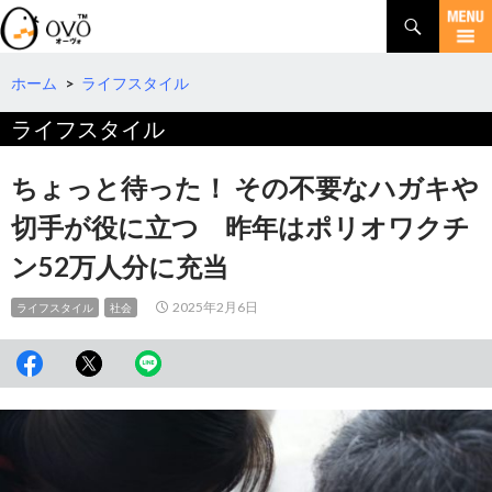
検
索
コ
ン
テ
ホーム
>
ライフスタイル
ン
ライフスタイル
ツ
へ
移
ちょっと待った！ その不要なハガキや
動
切手が役に立つ 昨年はポリオワクチ
ン52万人分に充当
2025年2月6日
ライフスタイル
社会