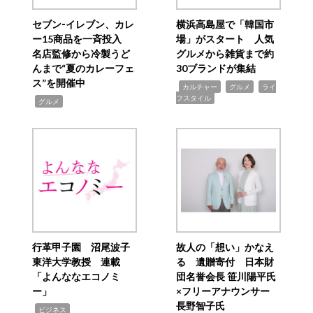
セブン‐イレブン、カレ
横浜高島屋で「韓国市
ー15商品を一斉投入
場」がスタート 人気
名店監修から冷製うど
グルメから雑貨まで約
んまで“夏のカレーフェ
30ブランドが集結
ス”を開催中
,
,
,
カルチャー
グルメ
ライ
フスタイル
,
グルメ
行革甲子園 沼尾波子
故人の「想い」かなえ
東洋大学教授 連載
る 遺贈寄付 日本財
「よんななエコノミ
団名誉会長 笹川陽平氏
ー」
×フリーアナウンサー
長野智子氏
,
ビジネス