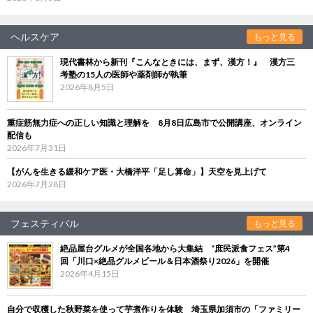
ヘルスケア
もっと見る
現代書林から新刊『こんなときには、まず、漢方！』 漢方三
考塾の15人の医師や薬剤師が執筆
2026年8月5日
重症筋無力症への正しい知識と理解を 8月8日広島市で公開講座、オンライン
配信も
2026年7月31日
【がんを生きる緩和ケア医・大橋洋平「足し算命」】天空を見上げて
2026年7月28日
フェスティバル
もっと見る
絶品屋台グルメが全国各地から大集結 “庶民派食フェス”第4
回「川口×絶品グルメビール＆日本酒祭り2026」を開催
2026年4月15日
自分で収穫した秋野菜を使って芋煮作りを体験 埼玉県加須市の「ファミリー