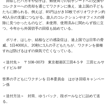
回収したハガキや切手は、郵便局での切手シートへの交換や
コレクターへの売却を通じてワクチンに換え、途上国の子ども
たちに贈られる。例えば、85円はがき10枚でポリオワクチン約
40人分の支援につながる。故人のコレクションやオフィスの掃
除に見つかったものなど、未使用、使用済みに関わらず役に立
つ。今年から外国切手の回収も始めている。
ポリオ、はしか、結核などの感染症は、途上国では日常の脅
威。1日4000人、20秒に1人の子どもたちが、ワクチンを接種
すれば防げるはずの病気で亡くなっている。
＜送付先＞ 〒108-0073 東京都港区三田4-1-9 三田ヒルサ
イドビル 8F
世界の子どもにワクチンを 日本委員会 はがき回収キャンペー
ン係
＜送付方法＞ 封筒、ゆうパック、段ボールなどに詰めて送
る。