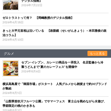
デジタル指南】
2026年7月22日
ゼロトラストって何？ 【岡嶋教授のデジタル指南】
2026年6月18日
きっと大平元首相は泣いている 【政眼鏡（せいがんきょう）－本田雅俊の政
治コラム】
2026年6月10日
グルメ
もっと見る
セブン‐イレブン、カレー15商品を一斉投入 名店監修から冷
製うどんまで“夏のカレーフェス”を開催中
2026年8月6日
横浜高島屋で「韓国市場」がスタート 人気グルメから雑貨まで約30ブランド
が集結
2026年8月5日
「山梨県笛吹川フルーツ公園」でサマーフェス 富士山を眺めながら水遊び、
季節限定の桃のかき氷も
2026年8月3日