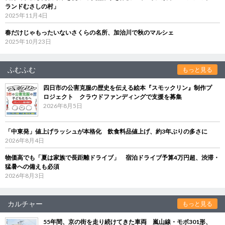
ランドむさしの村」
2025年11月4日
春だけじゃもったいないさくらの名所、加治川で秋のマルシェ
2025年10月23日
ふむふむ
もっと見る
四日市の公害克服の歴史を伝える絵本『スモックリン』制作プ
ロジェクト クラウドファンディングで支援を募集
2026年8月5日
「中東発」値上げラッシュが本格化 飲食料品値上げ、約3年ぶりの多さに
2026年8月4日
物価高でも「夏は家族で長距離ドライブ」 宿泊ドライブ予算4万円超、渋滞・
猛暑への備えも必須
2026年8月3日
カルチャー
もっと見る
55年間、京の街を走り続けてきた車両 嵐山線・モボ301形、