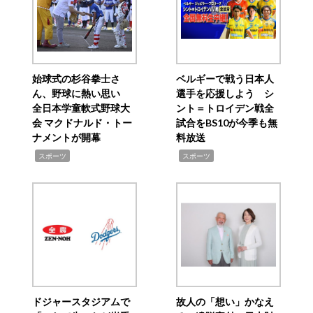
始球式の杉谷拳士さ
ベルギーで戦う日本人
ん、野球に熱い思い
選手を応援しよう シ
全日本学童軟式野球大
ント＝トロイデン戦全
会 マクドナルド・トー
試合をBS10が今季も無
ナメントが開幕
料放送
,
,
スポーツ
スポーツ
ドジャースタジアムで
故人の「想い」かなえ