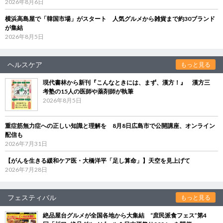
2026年8月6日
横浜高島屋で「韓国市場」がスタート 人気グルメから雑貨まで約30ブランド
が集結
2026年8月5日
ヘルスケア
もっと見る
現代書林から新刊『こんなときには、まず、漢方！』 漢方三
考塾の15人の医師や薬剤師が執筆
2026年8月5日
重症筋無力症への正しい知識と理解を 8月8日広島市で公開講座、オンライン
配信も
2026年7月31日
【がんを生きる緩和ケア医・大橋洋平「足し算命」】天空を見上げて
2026年7月28日
フェスティバル
もっと見る
絶品屋台グルメが全国各地から大集結 “庶民派食フェス”第4