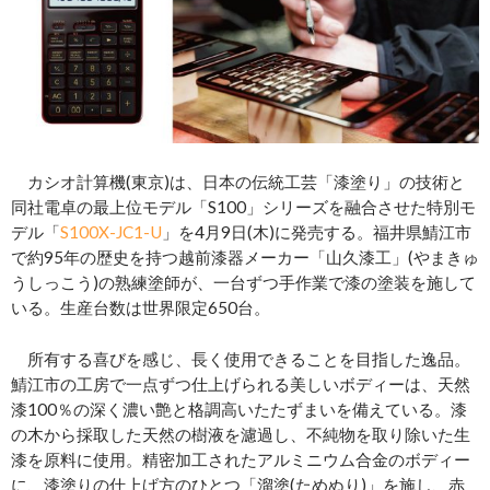
カシオ計算機(東京)は、日本の伝統工芸「漆塗り」の技術と
同社電卓の最上位モデル「S100」シリーズを融合させた特別モ
デル「
S100X-JC1-U
」を4月9日(木)に発売する。福井県鯖江市
で約95年の歴史を持つ越前漆器メーカー「山久漆工」(やまきゅ
うしっこう)の熟練塗師が、一台ずつ手作業で漆の塗装を施して
いる。生産台数は世界限定650台。
所有する喜びを感じ、長く使用できることを目指した逸品。
鯖江市の工房で一点ずつ仕上げられる美しいボディーは、天然
漆100％の深く濃い艶と格調高いたたずまいを備えている。漆
の木から採取した天然の樹液を濾過し、不純物を取り除いた生
漆を原料に使用。精密加工されたアルミニウム合金のボディー
に、漆塗りの仕上げ方のひとつ「溜塗(ためぬり)」を施し、赤