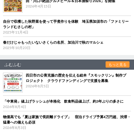
回「川口×絶品グルメビール＆日本酒祭り2026」を開催
2026年4月15日
自分で収穫した秋野菜を使って芋煮作りを体験 埼玉県加須市の「ファミリー
ランドむさしの村」
2025年11月4日
春だけじゃもったいないさくらの名所、加治川で秋のマルシェ
2025年10月23日
ふむふむ
もっと見る
四日市の公害克服の歴史を伝える絵本『スモックリン』制作プ
ロジェクト クラウドファンディングで支援を募集
2026年8月5日
「中東発」値上げラッシュが本格化 飲食料品値上げ、約3年ぶりの多さに
2026年8月4日
物価高でも「夏は家族で長距離ドライブ」 宿泊ドライブ予算4万円超、渋滞・
猛暑への備えも必須
2026年8月3日