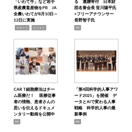
「いわて牛」など岩手
る 遺贈寄付 日本財
県産農畜産物をPR JA
団名誉会長 笹川陽平氏
全農いわてが8月10日～
×フリーアナウンサー
12日に実施
長野智子氏
,
,
スポーツ
ビジネス
PR
CAR T細胞療法はチー
「第4回科学的人事アワ
ム医療だ！ 医療従事
ード2025」を開催 デ
者の情熱、患者さんの
ータとAIで変わる人事
思いを伝えるドキュメ
戦略 科学的人事の最
ンタリー動画を公開中
新事例
PR
PR