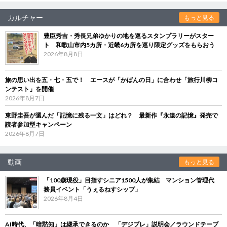
カルチャー
もっと見る
豊臣秀吉・秀長兄弟ゆかりの地を巡るスタンプラリーがスター
ト 和歌山市内5カ所・近畿6カ所を巡り限定グッズをもらおう
2026年8月8日
旅の思い出を五・七・五で！ エースが「かばんの日」に合わせ「旅行川柳コ
ンテスト」を開催
2026年8月7日
東野圭吾が選んだ「記憶に残る一文」はどれ？ 最新作『永遠の記憶』発売で
読者参加型キャンペーン
2026年8月7日
動画
もっと見る
「100歳現役」目指すシニア1500人が集結 マンション管理代
務員イベント「うぇるねすシップ」
2026年8月4日
AI時代、「暗黙知」は継承できるのか 「デジブレ」説明会／ラウンドテーブ