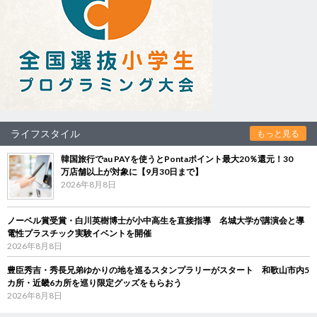
ライフスタイル
もっと見る
韓国旅行でau PAYを使うとPontaポイント最大20％還元！30
万店舗以上が対象に【9月30日まで】
2026年8月8日
ノーベル賞受賞・白川英樹博士が小中高生を直接指導 名城大学が講演会と導
電性プラスチック実験イベントを開催
2026年8月8日
豊臣秀吉・秀長兄弟ゆかりの地を巡るスタンプラリーがスタート 和歌山市内5
カ所・近畿6カ所を巡り限定グッズをもらおう
2026年8月8日