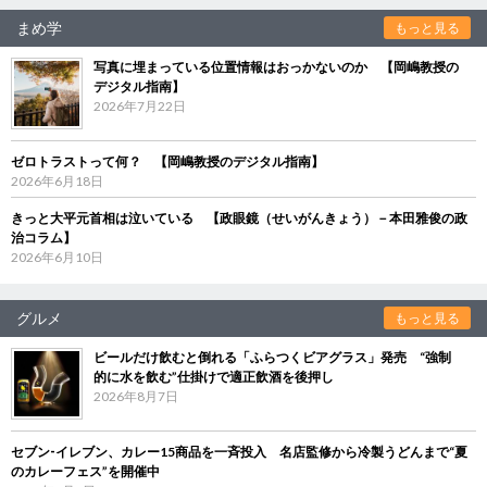
まめ学
もっと見る
写真に埋まっている位置情報はおっかないのか 【岡嶋教授の
デジタル指南】
2026年7月22日
ゼロトラストって何？ 【岡嶋教授のデジタル指南】
2026年6月18日
きっと大平元首相は泣いている 【政眼鏡（せいがんきょう）－本田雅俊の政
治コラム】
2026年6月10日
グルメ
もっと見る
ビールだけ飲むと倒れる「ふらつくビアグラス」発売 “強制
的に水を飲む”仕掛けで適正飲酒を後押し
2026年8月7日
セブン‐イレブン、カレー15商品を一斉投入 名店監修から冷製うどんまで“夏
のカレーフェス”を開催中