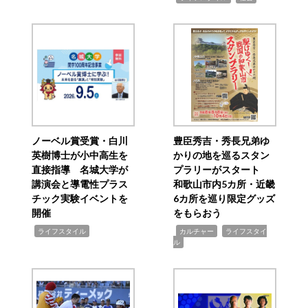
ノーベル賞受賞・白川
豊臣秀吉・秀長兄弟ゆ
英樹博士が小中高生を
かりの地を巡るスタン
直接指導 名城大学が
プラリーがスタート
講演会と導電性プラス
和歌山市内5カ所・近畿
チック実験イベントを
6カ所を巡り限定グッズ
開催
をもらおう
,
,
,
ライフスタイル
カルチャー
ライフスタイ
ル