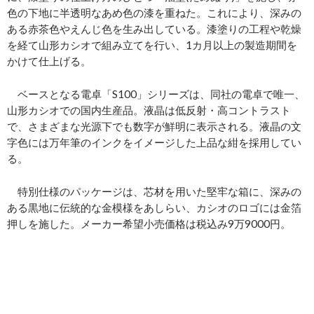
色の下地に半透明なあめ色の漆を重ねた。これにより、深みの
ある赤茶色やえんじ色を生み出している。漆塗りの工程や乾燥
を経て山形カシオで組み立てを行い、1カ月以上の製造期間を
かけて仕上げる。
ベースとなる電卓「S100」シリーズは、同社の電卓で唯一、
山形カシオでの国内生産品。液晶は低反射・高コントラスト
で、さまざまな光源下でも数字が鮮明に表示される。液晶の文
字色には万年筆のインクをイメージした上品な紺を採用してい
る。
特別仕様のパッケージは、芯材を用いた堅牢な箱に、深みの
ある黒地に伝統的な金模様をあしらい、カシオのロゴには金箔
押しを施した。メーカー希望小売価格は税込み9万9000円。