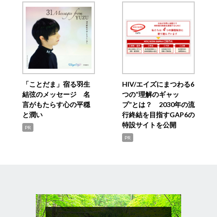
「ことだま」宿る羽生
HIV/エイズにまつわる6
結弦のメッセージ 名
つの“理解のギャッ
言がもたらす心の平穏
プ”とは？ 2030年の流
と潤い
行終結を目指すGAP6の
特設サイトを公開
PR
PR