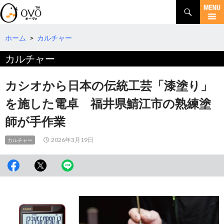
検
索
コ
ン
テ
ホーム
>
カルチャー
ン
カルチャー
ツ
へ
移
カシオから日本の伝統工芸「漆塗り」
動
を施した電卓 福井県鯖江市の熟練塗
師が手作業
2026年3月19日
カルチャー