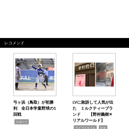
レコメンド
弓ヶ浜（鳥取）が初勝
LVに敗訴して人気が出
利 全日本学童野球の1
た ミルクティーブラ
回戦
ンド 【野村義樹✕
リアルワールド】
,
スポーツ
,
,
ライフスタイル
社会