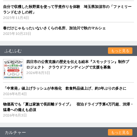
自分で収穫した秋野菜を使って芋煮作りを体験 埼玉県加須市の「ファミリー
ランドむさしの村」
2025年11月4日
春だけじゃもったいないさくらの名所、加治川で秋のマルシェ
2025年10月23日
ふむふむ
もっと見る
四日市の公害克服の歴史を伝える絵本『スモックリン』制作プ
ロジェクト クラウドファンディングで支援を募集
2026年8月5日
「中東発」値上げラッシュが本格化 飲食料品値上げ、約3年ぶりの多さに
2026年8月4日
物価高でも「夏は家族で長距離ドライブ」 宿泊ドライブ予算4万円超、渋滞・
猛暑への備えも必須
2026年8月3日
カルチャー
もっと見る