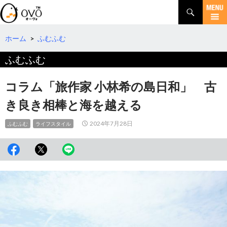
検
索
コ
ン
テ
ホーム
>
ふむふむ
ン
ふむふむ
ツ
へ
移
コラム「旅作家 小林希の島日和」 古
動
き良き相棒と海を越える
2024年7月28日
ふむふむ
ライフスタイル