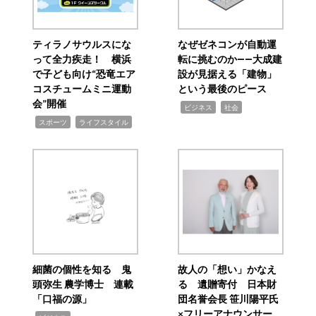
ティラノサウルスにな
なぜゼネコンが自動運
って全力疾走！ 横浜
転に挑むのか――大成建
で子ども向け“恐竜エア
設が見据える「建物」
コスチュームミニ運動
という最後のピース
会”開催
,
,
ビジネス
社会
,
,
スポーツ
ライフスタイル
細菌の個性を知る 鬼
故人の「想い」かなえ
頭弥生 農学博士 連載
る 遺贈寄付 日本財
「口福の源」
団名誉会長 笹川陽平氏
×フリーアナウンサー