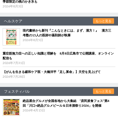
季節限定の桃のかき氷も
2026年8月3日
ヘルスケア
もっと見る
現代書林から新刊『こんなときには、まず、漢方！』 漢方三
考塾の15人の医師や薬剤師が執筆
2026年8月5日
重症筋無力症への正しい知識と理解を 8月8日広島市で公開講座、オンライン
配信も
2026年7月31日
【がんを生きる緩和ケア医・大橋洋平「足し算命」】天空を見上げて
2026年7月28日
フェスティバル
もっと見る
絶品屋台グルメが全国各地から大集結 “庶民派食フェス”第4
回「川口×絶品グルメビール＆日本酒祭り2026」を開催
2026年4月15日