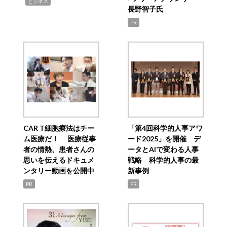
,
ビジネス
長野智子氏
PR
CAR T細胞療法はチー
「第4回科学的人事アワ
ム医療だ！ 医療従事
ード2025」を開催 デ
者の情熱、患者さんの
ータとAIで変わる人事
思いを伝えるドキュメ
戦略 科学的人事の最
ンタリー動画を公開中
新事例
PR
PR