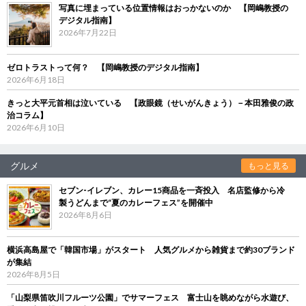
写真に埋まっている位置情報はおっかないのか 【岡嶋教授の
デジタル指南】
2026年7月22日
ゼロトラストって何？ 【岡嶋教授のデジタル指南】
2026年6月18日
きっと大平元首相は泣いている 【政眼鏡（せいがんきょう）－本田雅俊の政
治コラム】
2026年6月10日
グルメ
もっと見る
セブン‐イレブン、カレー15商品を一斉投入 名店監修から冷
製うどんまで“夏のカレーフェス”を開催中
2026年8月6日
横浜高島屋で「韓国市場」がスタート 人気グルメから雑貨まで約30ブランド
が集結
2026年8月5日
「山梨県笛吹川フルーツ公園」でサマーフェス 富士山を眺めながら水遊び、