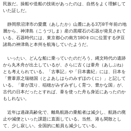
民族だ。操船や造船の技術があったのは、自然をよく理解して
いた証しだ。
静岡県沼津市の愛鷹（あしたか）山麓にある3万8千年前の地
層から、神津島（こうづしま）産の黒曜石の石器が発見されて
いる。石器時代には、東京都心の南方180キロに位置する伊豆
諸島の神津島と本州を航海していたようだ。
いったい、どんな船に乗っていたのだろう。縄文時代の遺跡
から丸木舟が出土しているが、さらに古くは葦舟（あしぶね）
とも考えられている。「古事記」や「日本書紀」には、日本を
「豊葦原之瑞穂国（とよあしはらのみずほのくに）」と記して
いる。「葦が茂り、稲穂がみずみずしく育つ、豊かな国」が、
古代の日本だったとすれば、葦を使った舟も身近にあったのか
もしれない。
近年は過疎高齢化で、離島航路の乗船者は減少し、航路の廃
止や減便といった課題に直面している。当然、港も閑散とし
て、少し寂しい。全国的に船員も減少している。