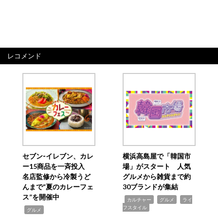
レコメンド
セブン‐イレブン、カレ
横浜高島屋で「韓国市
ー15商品を一斉投入
場」がスタート 人気
名店監修から冷製うど
グルメから雑貨まで約
んまで“夏のカレーフェ
30ブランドが集結
ス”を開催中
,
,
,
カルチャー
グルメ
ライ
フスタイル
,
グルメ