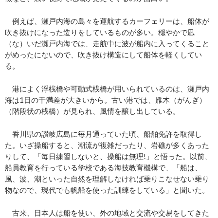
例えば、瀬戸内海の島々を運航するカーフェリーは、船体が
吹き抜けになった造りをしているものが多い。穏やかで凪
（な）いだ瀬戸内海では、走航中に波が船内に入ってくること
がめったにないので、吹き抜け構造にして船体を軽くしてい
る。
港によく浮桟橋や可動式桟橋が用いられているのは、瀬戸内
海は1日の干満差が大きいから。古い港では、雁木（がんぎ）
（階段状の桟橋）が見られ、風情を醸し出している。
香川県の讃岐広島に毎月通っていた頃、船舶免許を取得し
た。いざ操船すると、潮流が複雑だったり、岩礁が多くあった
りして、「毎日練習しないと、操船は無理!」と悟った。以前、
船員教育を行っている学校である海技教育機構で、「船は、
風、波、潮といった自然を理解しなければ乗りこなせない乗り
物なので、現代でも帆船を使った訓練をしている」と聞いた。
古来、日本人は船を使い、外の地域と交流や交易をしてきた